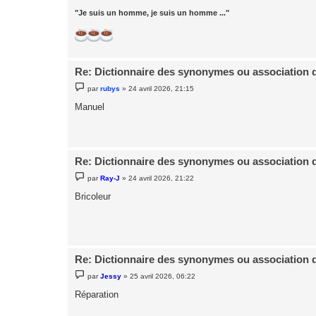
"Je suis un homme, je suis un homme ..."
Re: Dictionnaire des synonymes ou association 
M
par
rubys
»
24 avril 2026, 21:15
e
s
Manuel
s
a
g
e
Re: Dictionnaire des synonymes ou association 
M
par
Ray-J
»
24 avril 2026, 21:22
e
s
Bricoleur
s
a
g
e
Re: Dictionnaire des synonymes ou association 
M
par
Jessy
»
25 avril 2026, 06:22
e
s
Réparation
s
a
g