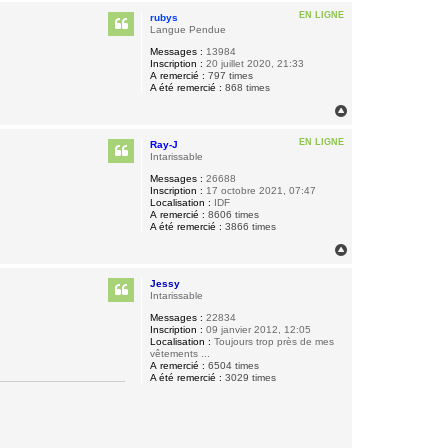
u
EN LIGNE
rubys
t
Langue Pendue
Messages :
13984
Inscription :
20 juillet 2020, 21:33
A remercié :
797 times
A été remercié :
868 times
H
a
u
EN LIGNE
Ray-J
t
Intarissable
Messages :
26688
Inscription :
17 octobre 2021, 07:47
Localisation :
IDF
A remercié :
8606 times
A été remercié :
3866 times
H
a
u
Jessy
t
Intarissable
Messages :
22834
Inscription :
09 janvier 2012, 12:05
Localisation :
Toujours trop près de mes
vêtements ...
A remercié :
6504 times
A été remercié :
3029 times