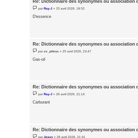
Re: Dictionnaire des synonymes ou association 
M
par
Ray-J
»
25 avril 2026, 19:52
e
s
D'essence
s
a
g
e
Re: Dictionnaire des synonymes ou association 
M
par
cv_ptitruc
»
25 avril 2026, 23:47
e
s
Gas-oil
s
a
g
e
Re: Dictionnaire des synonymes ou association 
M
par
Ray-J
»
26 avril 2026, 21:14
e
s
Carburant
s
a
g
e
Re: Dictionnaire des synonymes ou association 
M
par
Jessy
»
26 avril 2026, 21:31