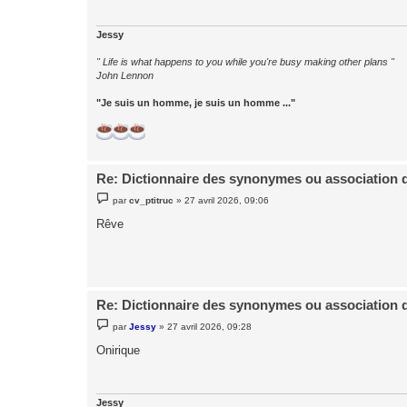
g
e
Jessy
" Life is what happens to you while you're busy making other plans "
John Lennon
"Je suis un homme, je suis un homme ..."
Re: Dictionnaire des synonymes ou association 
M
par
cv_ptitruc
»
27 avril 2026, 09:06
e
s
Rêve
s
a
g
e
Re: Dictionnaire des synonymes ou association 
M
par
Jessy
»
27 avril 2026, 09:28
e
s
Onirique
s
a
g
e
Jessy