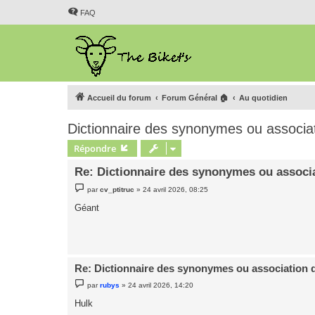
FAQ
Accueil du forum
Forum Général 🏠
Au quotidien
Dictionnaire des synonymes ou associa
Répondre
Re: Dictionnaire des synonymes ou associ
M
par
cv_ptitruc
»
24 avril 2026, 08:25
e
s
Géant
s
a
g
e
Re: Dictionnaire des synonymes ou association 
M
par
rubys
»
24 avril 2026, 14:20
e
s
Hulk
s