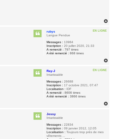
H
a
u
EN LIGNE
rubys
t
Langue Pendue
Messages :
13984
Inscription :
20 juillet 2020, 21:33
A remercié :
797 times
A été remercié :
868 times
H
a
u
EN LIGNE
Ray-J
t
Intarissable
Messages :
26688
Inscription :
17 octobre 2021, 07:47
Localisation :
IDF
A remercié :
8606 times
A été remercié :
3866 times
H
a
u
Jessy
t
Intarissable
Messages :
22834
Inscription :
09 janvier 2012, 12:05
Localisation :
Toujours trop près de mes
vêtements ...