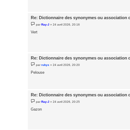
a
g
e
Re: Dictionnaire des synonymes ou association 
M
par
Ray-J
»
24 avril 2026, 20:16
e
s
Vert
s
a
g
e
Re: Dictionnaire des synonymes ou association 
M
par
rubys
»
24 avril 2026, 20:20
e
s
Pelouse
s
a
g
e
Re: Dictionnaire des synonymes ou association 
M
par
Ray-J
»
24 avril 2026, 20:25
e
s
Gazon
s
a
g
e