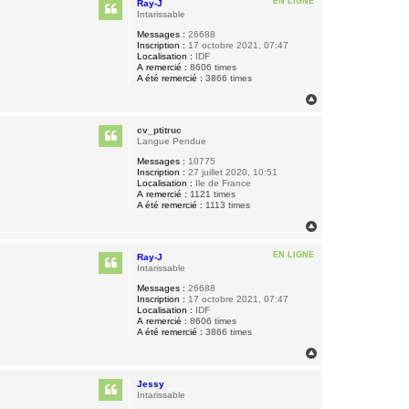
EN LIGNE
Ray-J
t
Intarissable
Messages :
26688
Inscription :
17 octobre 2021, 07:47
Localisation :
IDF
A remercié :
8606 times
A été remercié :
3866 times
H
a
u
cv_ptitruc
t
Langue Pendue
Messages :
10775
Inscription :
27 juillet 2020, 10:51
Localisation :
Ile de France
A remercié :
1121 times
A été remercié :
1113 times
H
a
u
EN LIGNE
Ray-J
t
Intarissable
Messages :
26688
Inscription :
17 octobre 2021, 07:47
Localisation :
IDF
A remercié :
8606 times
A été remercié :
3866 times
H
a
u
Jessy
t
Intarissable