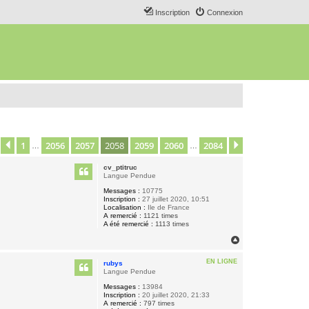
Inscription
Connexion
1
2056
2057
2058
2059
2060
2084
age
2058
Précédent
sur
2084
Suivant
…
…
cv_ptitruc
Langue Pendue
Messages :
10775
Inscription :
27 juillet 2020, 10:51
Localisation :
Ile de France
A remercié :
1121 times
A été remercié :
1113 times
H
a
u
EN LIGNE
rubys
t
Langue Pendue
Messages :
13984
Inscription :
20 juillet 2020, 21:33
A remercié :
797 times