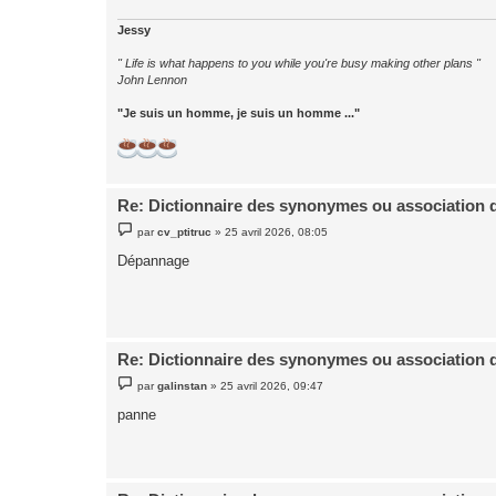
e
Jessy
" Life is what happens to you while you're busy making other plans "
John Lennon
"Je suis un homme, je suis un homme ..."
Re: Dictionnaire des synonymes ou association 
M
par
cv_ptitruc
»
25 avril 2026, 08:05
e
s
Dépannage
s
a
g
e
Re: Dictionnaire des synonymes ou association 
M
par
galinstan
»
25 avril 2026, 09:47
e
s
panne
s
a
g
e