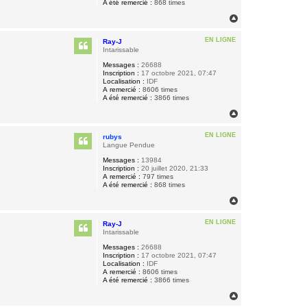
A été remercié :
868 times
H
a
u
EN LIGNE
Ray-J
t
Intarissable
Messages :
26688
Inscription :
17 octobre 2021, 07:47
Localisation :
IDF
A remercié :
8606 times
A été remercié :
3866 times
H
a
u
EN LIGNE
rubys
t
Langue Pendue
Messages :
13984
Inscription :
20 juillet 2020, 21:33
A remercié :
797 times
A été remercié :
868 times
H
a
u
EN LIGNE
Ray-J
t
Intarissable
Messages :
26688
Inscription :
17 octobre 2021, 07:47
Localisation :
IDF
A remercié :
8606 times
A été remercié :
3866 times
H
a