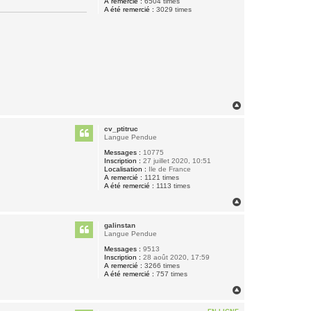
A remercié :
6504 times
A été remercié :
3029 times
H
a
u
cv_ptitruc
t
Langue Pendue
Messages :
10775
Inscription :
27 juillet 2020, 10:51
Localisation :
Ile de France
A remercié :
1121 times
A été remercié :
1113 times
H
a
u
galinstan
t
Langue Pendue
Messages :
9513
Inscription :
28 août 2020, 17:59
A remercié :
3266 times
A été remercié :
757 times
H
a
u