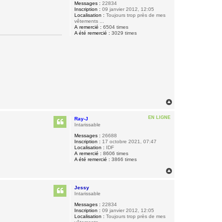
Messages :
22834
Inscription :
09 janvier 2012, 12:05
Localisation :
Toujours trop près de mes
vêtements ...
A remercié :
6504 times
A été remercié :
3029 times
H
a
u
EN LIGNE
Ray-J
t
Intarissable
Messages :
26688
Inscription :
17 octobre 2021, 07:47
Localisation :
IDF
A remercié :
8606 times
A été remercié :
3866 times
H
a
u
Jessy
t
Intarissable
Messages :
22834
Inscription :
09 janvier 2012, 12:05
Localisation :
Toujours trop près de mes