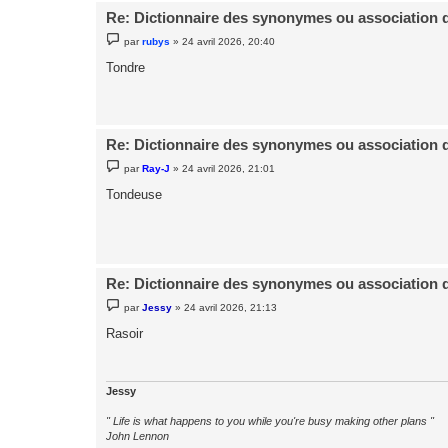
Re: Dictionnaire des synonymes ou association 
M
par
rubys
»
24 avril 2026, 20:40
e
s
Tondre
s
a
g
e
Re: Dictionnaire des synonymes ou association 
M
par
Ray-J
»
24 avril 2026, 21:01
e
s
Tondeuse
s
a
g
e
Re: Dictionnaire des synonymes ou association 
M
par
Jessy
»
24 avril 2026, 21:13
e
s
Rasoir
s
a
g
e
Jessy
" Life is what happens to you while you're busy making other plans "
John Lennon