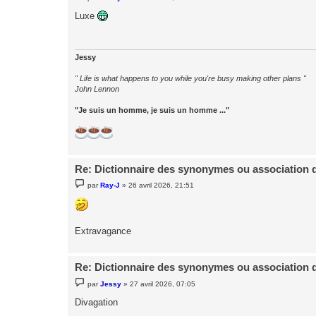
e
s
Luxe
s
a
g
e
Jessy
" Life is what happens to you while you're busy making other plans "
John Lennon
"Je suis un homme, je suis un homme ..."
Re: Dictionnaire des synonymes ou association 
M
par
Ray-J
»
26 avril 2026, 21:51
e
s
s
a
g
Extravagance
e
Re: Dictionnaire des synonymes ou association 
M
par
Jessy
»
27 avril 2026, 07:05
e
s
Divagation
s
a