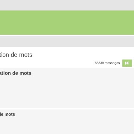
tion de mots
P
83339 messages
ation de mots
de mots