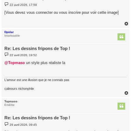
M
22 avril 2026, 17:59
e
s
[Vous devez vous connecter ou vous inscrire pour voir cette image]
s
a
g
e
Dpolar
t
Intarissable
Re: Les dessins fripons de Top !
M
22 avril 2026, 19:52
e
s
@Topmaso
un style plus réaliste la
s
a
g
e
L'amour est une illusion que je ne connais pas
calinours nichonphile
Topmaso
t
Emérite
Re: Les dessins fripons de Top !
M
29 avril 2026, 09:45
e
s