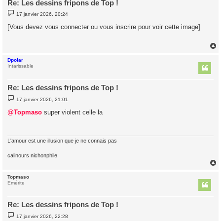
Re: Les dessins fripons de Top !
M
17 janvier 2026, 20:24
e
s
[Vous devez vous connecter ou vous inscrire pour voir cette image]
s
a
g
e
Dpolar
t
Intarissable
Re: Les dessins fripons de Top !
M
17 janvier 2026, 21:01
e
s
@Topmaso
super violent celle la
s
a
g
e
L'amour est une illusion que je ne connais pas
calinours nichonphile
Topmaso
t
Emérite
Re: Les dessins fripons de Top !
M
17 janvier 2026, 22:28
e