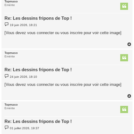
Topmaso
t
Emérite
Re: Les dessins fripons de Top !
M
19 juin 2026, 18:21
e
s
[Vous devez vous connecter ou vous inscrire pour voir cette image]
s
a
g
e
Topmaso
t
Emérite
Re: Les dessins fripons de Top !
M
24 juin 2026, 18:10
e
s
[Vous devez vous connecter ou vous inscrire pour voir cette image]
s
a
g
e
Topmaso
t
Emérite
Re: Les dessins fripons de Top !
M
01 juillet 2026, 19:37
e
s