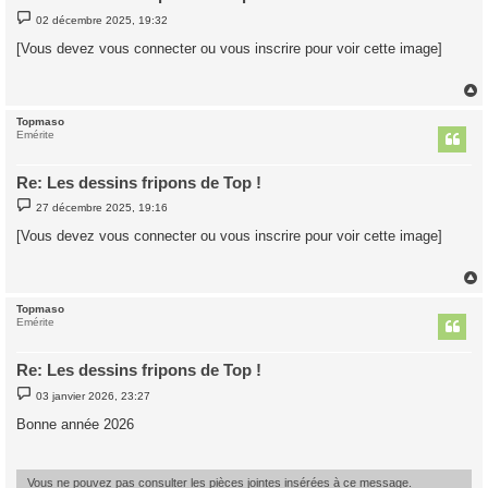
M
02 décembre 2025, 19:32
e
s
[Vous devez vous connecter ou vous inscrire pour voir cette image]
s
a
g
e
Topmaso
t
Emérite
Re: Les dessins fripons de Top !
M
27 décembre 2025, 19:16
e
s
[Vous devez vous connecter ou vous inscrire pour voir cette image]
s
a
g
e
Topmaso
t
Emérite
Re: Les dessins fripons de Top !
M
03 janvier 2026, 23:27
e
s
Bonne année 2026
s
a
g
e
Vous ne pouvez pas consulter les pièces jointes insérées à ce message.