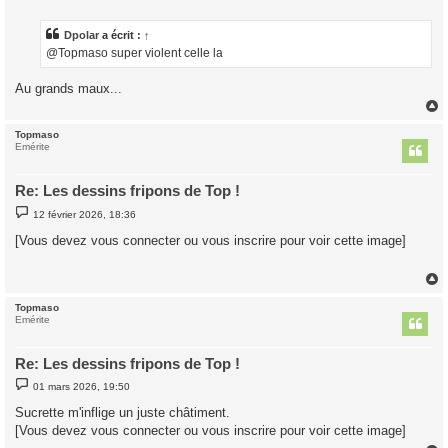
s
s
a
Dpolar
a écrit :
↑
g
@Topmaso super violent celle la
e
Au grands maux...
Topmaso
t
Emérite
Re: Les dessins fripons de Top !
M
12 février 2026, 18:36
e
s
[Vous devez vous connecter ou vous inscrire pour voir cette image]
s
a
g
e
Topmaso
t
Emérite
Re: Les dessins fripons de Top !
M
01 mars 2026, 19:50
e
s
Sucrette m'inflige un juste châtiment.
s
[Vous devez vous connecter ou vous inscrire pour voir cette image]
a
g