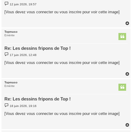
M
12 juin 2026, 19:57
e
s
[Vous devez vous connecter ou vous inscrire pour voir cette image]
s
a
g
e
Topmaso
t
Emérite
Re: Les dessins fripons de Top !
M
17 juin 2026, 12:48
e
s
[Vous devez vous connecter ou vous inscrire pour voir cette image]
s
a
g
e
Topmaso
t
Emérite
Re: Les dessins fripons de Top !
M
18 juin 2026, 19:16
e
s
[Vous devez vous connecter ou vous inscrire pour voir cette image]
s
a
g
e