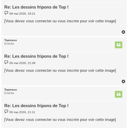
Re: Les dessins fripons de Top !
M
08 mai 2026, 18:21
e
s
[Vous devez vous connecter ou vous inscrire pour voir cette image]
s
a
g
e
Topmaso
t
Emérite
Re: Les dessins fripons de Top !
M
09 mai 2026, 21:08
e
s
[Vous devez vous connecter ou vous inscrire pour voir cette image]
s
a
g
e
Topmaso
t
Emérite
Re: Les dessins fripons de Top !
M
09 mai 2026, 21:11
e
s
[Vous devez vous connecter ou vous inscrire pour voir cette image]
s
a
g