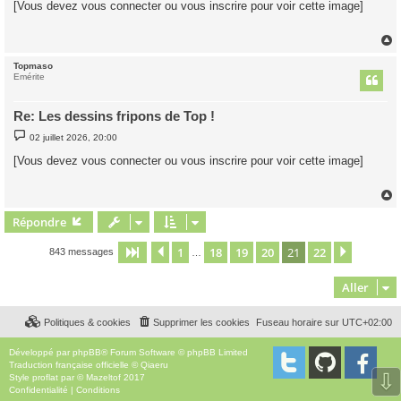
[Vous devez vous connecter ou vous inscrire pour voir cette image]
s
a
g
e
Topmaso
t
Emérite
Re: Les dessins fripons de Top !
M
02 juillet 2026, 20:00
e
s
[Vous devez vous connecter ou vous inscrire pour voir cette image]
s
a
g
e
Répondre
t
1
18
19
20
21
22
Page
21
Précédent
sur
22
Suivant
843 messages
…
Aller
Politiques & cookies
Supprimer les cookies
Fuseau horaire sur
UTC+02:00
Développé par
phpBB
® Forum Software © phpBB Limited
Traduction française officielle
©
Qiaeru
⇩
Style
proflat
par ©
Mazeltof
2017
Confidentialité
|
Conditions