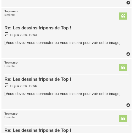
e
Topmaso
t
Emérite
Re: Les dessins fripons de Top !
M
12 juin 2026, 19:53
e
s
[Vous devez vous connecter ou vous inscrire pour voir cette image]
s
a
g
e
Topmaso
t
Emérite
Re: Les dessins fripons de Top !
M
12 juin 2026, 19:56
e
s
[Vous devez vous connecter ou vous inscrire pour voir cette image]
s
a
g
e
Topmaso
t
Emérite
Re: Les dessins fripons de Top !