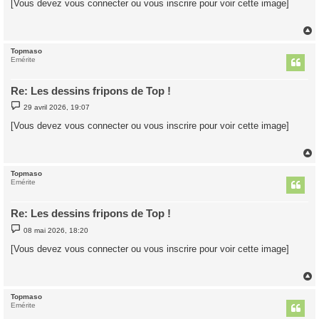
[Vous devez vous connecter ou vous inscrire pour voir cette image]
s
a
g
e
Topmaso
t
Emérite
Re: Les dessins fripons de Top !
M
29 avril 2026, 19:07
e
s
[Vous devez vous connecter ou vous inscrire pour voir cette image]
s
a
g
e
Topmaso
t
Emérite
Re: Les dessins fripons de Top !
M
08 mai 2026, 18:20
e
s
[Vous devez vous connecter ou vous inscrire pour voir cette image]
s
a
g
e
Topmaso
t
Emérite