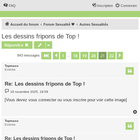
FAQ
Inscription
Connexion
Accueil du forum
Forum Sexualité 💗
Autres Sexualités
Les dessins fripons de Top !
Répondre
1
18
19
20
21
22
Page
21
Précédent
sur
22
Suivant
843 messages
…
Topmaso
Emérite
Re: Les dessins fripons de Top !
M
16 novembre 2025, 19:59
e
s
[Vous devez vous connecter ou vous inscrire pour voir cette image]
s
a
g
e
Topmaso
t
Emérite
Re: Les dessins fripons de Top !