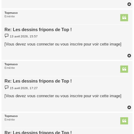
Topmaso
t
Emérite
Re: Les dessins fripons de Top !
M
13 avril 2026, 15:57
e
s
[Vous devez vous connecter ou vous inscrire pour voir cette image]
s
a
g
e
Topmaso
t
Emérite
Re: Les dessins fripons de Top !
M
15 avril 2026, 17:27
e
s
[Vous devez vous connecter ou vous inscrire pour voir cette image]
s
a
g
e
Topmaso
t
Emérite
Re: Les dessins fripons de Top !