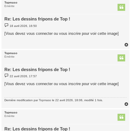
Topmaso
t
Emérite
Re: Les dessins fripons de Top !
M
18 avril 2026, 16:50
e
s
[Vous devez vous connecter ou vous inscrire pour voir cette image]
s
a
g
e
Topmaso
t
Emérite
Re: Les dessins fripons de Top !
M
22 avril 2026, 17:57
e
s
[Vous devez vous connecter ou vous inscrire pour voir cette image]
s
a
g
e
Dernière modification par
Topmaso
le 22 avril 2026, 18:06, modifié 1 fois.
Topmaso
t
Emérite
Re: Les dessins fripons de Top !