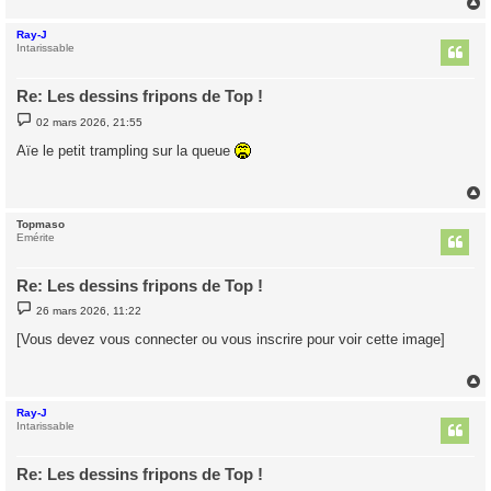
e
Ray-J
t
Intarissable
Re: Les dessins fripons de Top !
M
02 mars 2026, 21:55
e
s
Aïe le petit trampling sur la queue
s
a
g
e
Topmaso
t
Emérite
Re: Les dessins fripons de Top !
M
26 mars 2026, 11:22
e
s
[Vous devez vous connecter ou vous inscrire pour voir cette image]
s
a
g
e
Ray-J
t
Intarissable
Re: Les dessins fripons de Top !