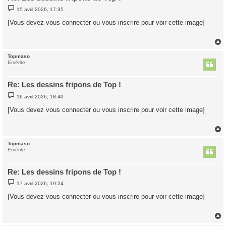
M
15 avril 2026, 17:35
e
s
[Vous devez vous connecter ou vous inscrire pour voir cette image]
s
a
g
e
Topmaso
t
Emérite
Re: Les dessins fripons de Top !
M
16 avril 2026, 18:40
e
s
[Vous devez vous connecter ou vous inscrire pour voir cette image]
s
a
g
e
Topmaso
t
Emérite
Re: Les dessins fripons de Top !
M
17 avril 2026, 19:24
e
s
[Vous devez vous connecter ou vous inscrire pour voir cette image]
s
a
g
e