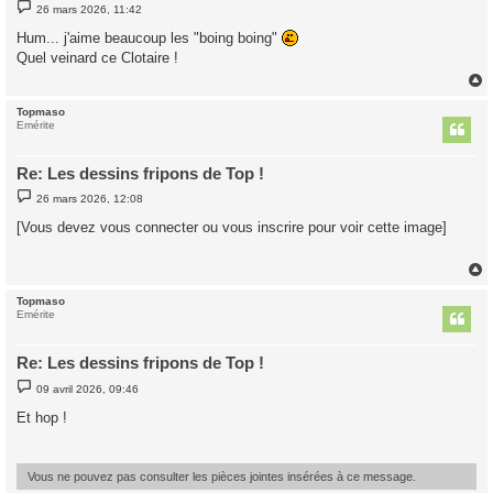
M
26 mars 2026, 11:42
e
s
Hum... j'aime beaucoup les "boing boing"
s
Quel veinard ce Clotaire !
a
g
e
Topmaso
t
Emérite
Re: Les dessins fripons de Top !
M
26 mars 2026, 12:08
e
s
[Vous devez vous connecter ou vous inscrire pour voir cette image]
s
a
g
e
Topmaso
t
Emérite
Re: Les dessins fripons de Top !
M
09 avril 2026, 09:46
e
s
Et hop !
s
a
g
e
Vous ne pouvez pas consulter les pièces jointes insérées à ce message.