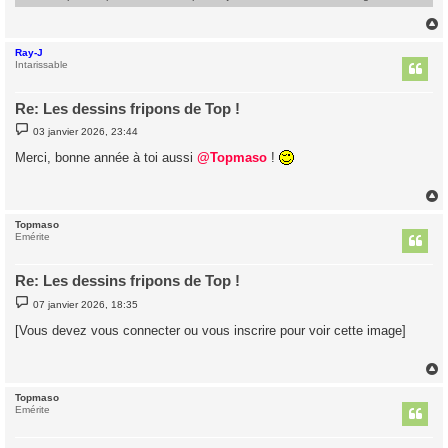
Ray-J
t
Intarissable
Re: Les dessins fripons de Top !
M
03 janvier 2026, 23:44
e
s
Merci, bonne année à toi aussi
@Topmaso
!
s
a
g
e
Topmaso
t
Emérite
Re: Les dessins fripons de Top !
M
07 janvier 2026, 18:35
e
s
[Vous devez vous connecter ou vous inscrire pour voir cette image]
s
a
g
e
Topmaso
t
Emérite