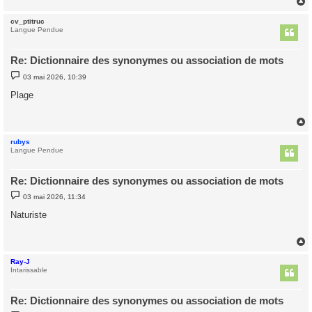
e
cv_ptitruc
t
Langue Pendue
Re: Dictionnaire des synonymes ou association de mots
M
03 mai 2026, 10:39
e
s
Plage
s
a
g
e
rubys
t
Langue Pendue
Re: Dictionnaire des synonymes ou association de mots
M
03 mai 2026, 11:34
e
s
Naturiste
s
a
g
e
Ray-J
t
Intarissable
Re: Dictionnaire des synonymes ou association de mots