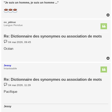
"Je suis un homme, je suis un homme ..."
cv_ptitruc
t
Langue Pendue
Re: Dictionnaire des synonymes ou association de mots
M
04 mai 2026, 09:45
e
s
Océan
s
a
g
e
Jessy
t
Intarissable
Re: Dictionnaire des synonymes ou association de mots
M
04 mai 2026, 11:29
e
s
Pacifique
s
a
g
e
Jessy