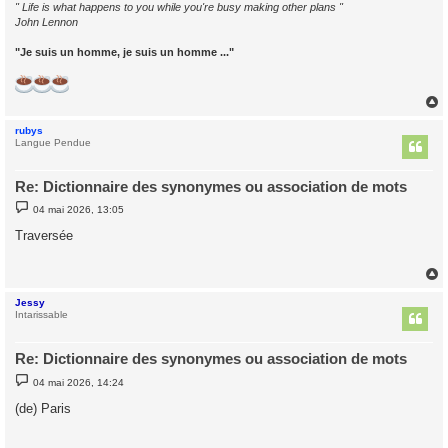
" Life is what happens to you while you're busy making other plans "
John Lennon
"Je suis un homme, je suis un homme ..."
rubys
t
Langue Pendue
Re: Dictionnaire des synonymes ou association de mots
M
04 mai 2026, 13:05
e
s
Traversée
s
a
g
e
Jessy
t
Intarissable
Re: Dictionnaire des synonymes ou association de mots
M
04 mai 2026, 14:24
e
s
(de) Paris
s
a
g