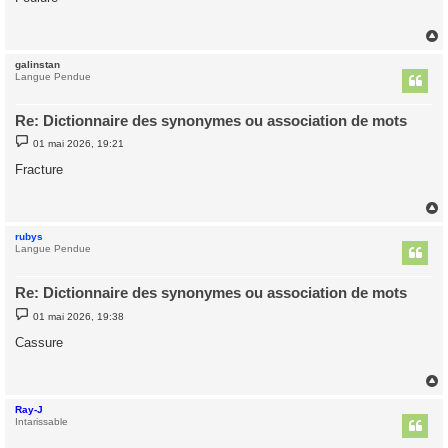
s
a
g
e
galinstan
t
Langue Pendue
Re: Dictionnaire des synonymes ou association de mots
M
01 mai 2026, 19:21
e
s
Fracture
s
a
g
e
rubys
t
Langue Pendue
Re: Dictionnaire des synonymes ou association de mots
M
01 mai 2026, 19:38
e
s
Cassure
s
a
g
e
Ray-J
t
Intarissable