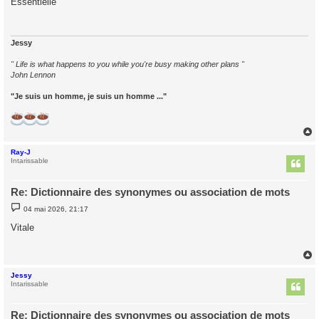
Essentielle
s
a
g
e
Jessy
" Life is what happens to you while you're busy making other plans "
John Lennon
"Je suis un homme, je suis un homme ..."
Ray-J
t
Intarissable
Re: Dictionnaire des synonymes ou association de mots
M
04 mai 2026, 21:17
e
s
Vitale
s
a
g
e
Jessy
t
Intarissable
Re: Dictionnaire des synonymes ou association de mots