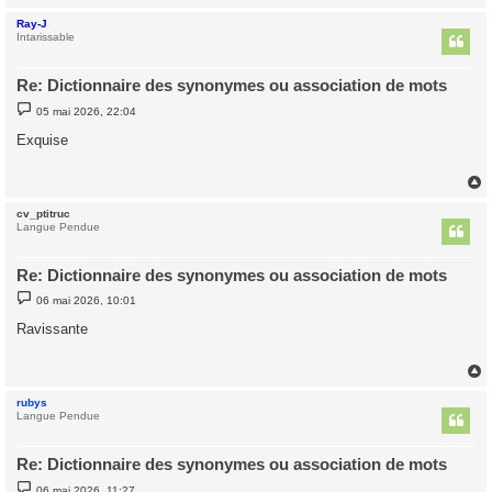
Ray-J
t
Intarissable
Re: Dictionnaire des synonymes ou association de mots
M
05 mai 2026, 22:04
e
s
Exquise
s
a
g
e
cv_ptitruc
t
Langue Pendue
Re: Dictionnaire des synonymes ou association de mots
M
06 mai 2026, 10:01
e
s
Ravissante
s
a
g
e
rubys
t
Langue Pendue
Re: Dictionnaire des synonymes ou association de mots
M
06 mai 2026, 11:27