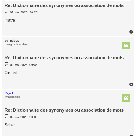
Re: Dictionnaire des synonymes ou association de mots
M
01 mai 2026, 20:26
e
s
Plâtre
s
a
g
e
cv_ptitruc
t
Langue Pendue
Re: Dictionnaire des synonymes ou association de mots
M
02 mai 2026, 09:45
e
s
Ciment
s
a
g
e
Ray-J
t
Intarissable
Re: Dictionnaire des synonymes ou association de mots
M
02 mai 2026, 20:05
e
s
Sable
s
a
g