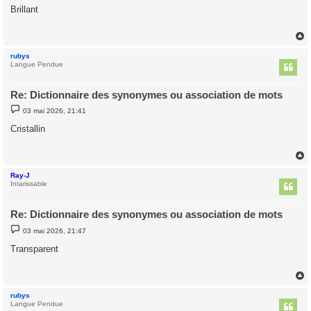
s
Brillant
s
a
g
e
rubys
t
Langue Pendue
Re: Dictionnaire des synonymes ou association de mots
M
03 mai 2026, 21:41
e
s
Cristallin
s
a
g
e
Ray-J
t
Intarissable
Re: Dictionnaire des synonymes ou association de mots
M
03 mai 2026, 21:47
e
s
Transparent
s
a
g
e
rubys
t
Langue Pendue