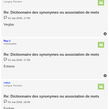
t
Langue Pendue
Re: Dictionnaire des synonymes ou association de mots
M
01 mai 2026, 17:56
e
s
Verglas
s
a
g
e
Ray-J
t
Intarissable
Re: Dictionnaire des synonymes ou association de mots
M
01 mai 2026, 17:58
e
s
Entorse
s
a
g
e
rubys
t
Langue Pendue
Re: Dictionnaire des synonymes ou association de mots
M
01 mai 2026, 18:56
e
s
Foulure