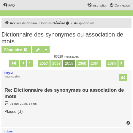
FAQ
Inscription
Connexion
Accueil du forum
Forum Général 🏠
Au quotidien
Dictionnaire des synonymes ou association de
mots
Répondre
83329 messages
1
2057
2058
2059
2060
2061
2084
Page
2059
Précédent
sur
2084
Sui
…
…
Ray-J
Intarissable
Re: Dictionnaire des synonymes ou association de
mots
M
01 mai 2026, 17:55
e
s
Plaque (d')
s
a
g
e
rubys