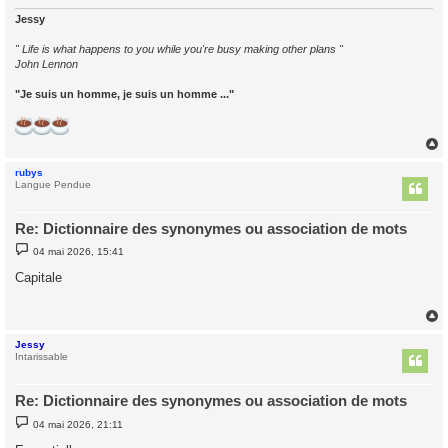
e
Jessy
" Life is what happens to you while you're busy making other plans "
John Lennon
"Je suis un homme, je suis un homme ..."
rubys
t
Langue Pendue
Re: Dictionnaire des synonymes ou association de mots
M
04 mai 2026, 15:41
e
s
Capitale
s
a
g
e
Jessy
t
Intarissable
Re: Dictionnaire des synonymes ou association de mots
M
04 mai 2026, 21:11
e
s