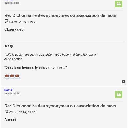
t
Intarissable
Re: Dictionnaire des synonymes ou association de mots
M
03 mai 2026, 21:07
e
s
Observateur
s
a
g
e
Jessy
" Life is what happens to you while you're busy making other plans "
John Lennon
"Je suis un homme, je suis un homme ..."
Ray-J
t
Intarissable
Re: Dictionnaire des synonymes ou association de mots
M
03 mai 2026, 21:09
e
s
Attentif
s
a