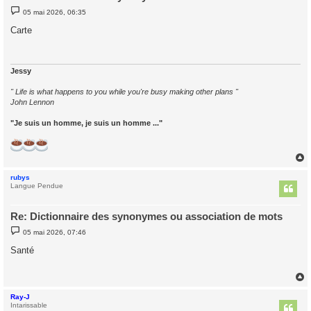
M
05 mai 2026, 06:35
e
s
Carte
s
a
g
e
Jessy
" Life is what happens to you while you're busy making other plans "
John Lennon
"Je suis un homme, je suis un homme ..."
rubys
t
Langue Pendue
Re: Dictionnaire des synonymes ou association de mots
M
05 mai 2026, 07:46
e
s
Santé
s
a
g
e
Ray-J
t
Intarissable