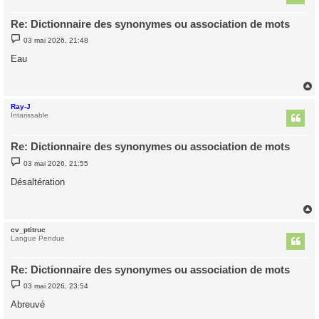
Re: Dictionnaire des synonymes ou association de mots
M
03 mai 2026, 21:48
e
s
Eau
s
a
g
e
Ray-J
t
Intarissable
Re: Dictionnaire des synonymes ou association de mots
M
03 mai 2026, 21:55
e
s
Désaltération
s
a
g
e
cv_ptitruc
t
Langue Pendue
Re: Dictionnaire des synonymes ou association de mots
M
03 mai 2026, 23:54
e
s
Abreuvé
s
a