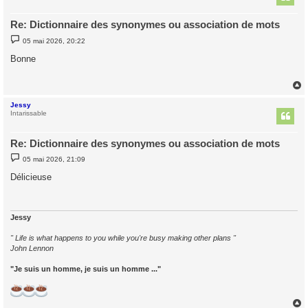
Re: Dictionnaire des synonymes ou association de mots
M
05 mai 2026, 20:22
e
s
Bonne
s
a
g
e
Jessy
t
Intarissable
Re: Dictionnaire des synonymes ou association de mots
M
05 mai 2026, 21:09
e
s
Délicieuse
s
a
g
e
Jessy
" Life is what happens to you while you're busy making other plans "
John Lennon
"Je suis un homme, je suis un homme ..."