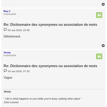
g
e
Ray-J
t
Intarissable
Re: Dictionnaire des synonymes ou association de mots
M
04 mai 2026, 03:58
e
s
Déferlement
s
a
g
e
Jessy
t
Intarissable
Re: Dictionnaire des synonymes ou association de mots
M
04 mai 2026, 07:35
e
s
Vague
s
a
g
e
Jessy
" Life is what happens to you while you're busy making other plans "
John Lennon