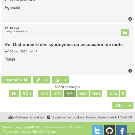
e
s
Agréable
s
a
g
e
cv_ptitruc
t
Langue Pendue
Re: Dictionnaire des synonymes ou association de mots
M
06 mai 2026, 14:44
e
s
Plaisir
s
a
g
e
Répondre
t
83329 messages
1
2057
2058
2059
2060
2061
2084
Page
2059
Précédent
sur
2084
Sui
…
…
Aller
Politiques & cookies
Supprimer les cookies
Fuseau horaire sur
UTC+02:00
Développé par
phpBB
® Forum Software © phpBB Limited
Traduction française officielle
©
Qiaeru