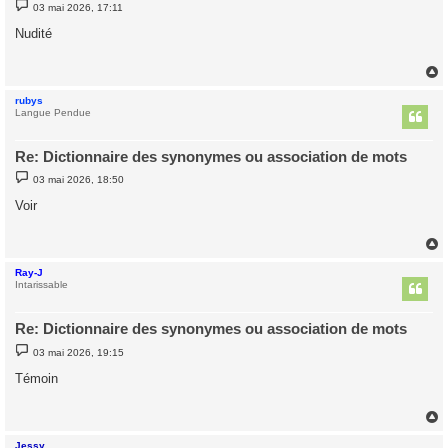
M
03 mai 2026, 17:11
e
s
Nudité
s
a
g
e
rubys
t
Langue Pendue
Re: Dictionnaire des synonymes ou association de mots
M
03 mai 2026, 18:50
e
s
Voir
s
a
g
e
Ray-J
t
Intarissable
Re: Dictionnaire des synonymes ou association de mots
M
03 mai 2026, 19:15
e
s
Témoin
s
a
g
e
Jessy