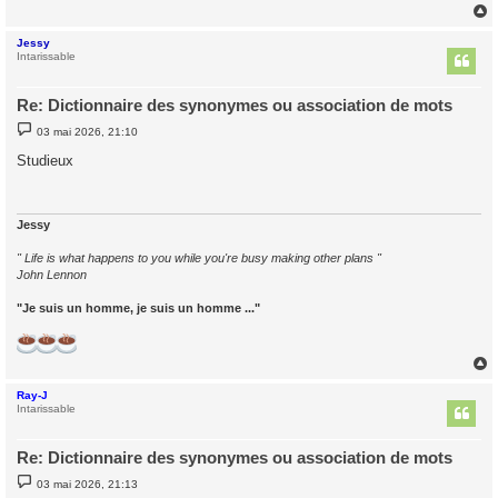
g
e
Jessy
t
Intarissable
Re: Dictionnaire des synonymes ou association de mots
M
03 mai 2026, 21:10
e
s
Studieux
s
a
g
e
Jessy
" Life is what happens to you while you're busy making other plans "
John Lennon
"Je suis un homme, je suis un homme ..."
Ray-J
t
Intarissable
Re: Dictionnaire des synonymes ou association de mots
M
03 mai 2026, 21:13
e