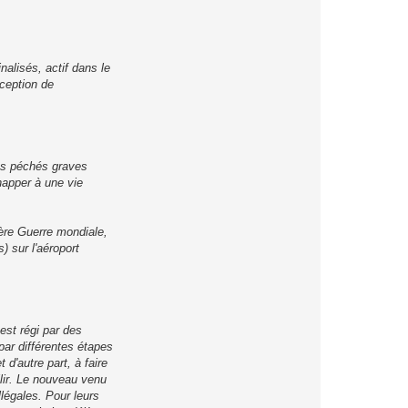
alisés, actif dans le
xception de
des péchés graves
chapper à une vie
ière Guerre mondiale,
) sur l'aéroport
est régi par des
par différentes étapes
d'autre part, à faire
llir. Le nouveau venu
llégales. Pour leurs