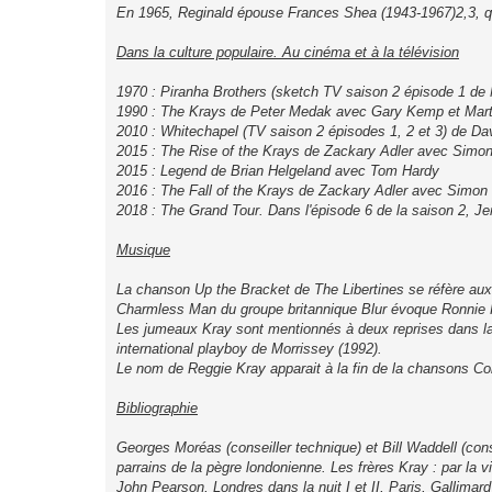
En 1965, Reginald épouse Frances Shea (1943-1967)2,3, qu
Dans la culture populaire. Au cinéma et à la télévision
1970 : Piranha Brothers (sketch TV saison 2 épisode 1 de
1990 : The Krays de Peter Medak avec Gary Kemp et Mar
2010 : Whitechapel (TV saison 2 épisodes 1, 2 et 3) de D
2015 : The Rise of the Krays de Zackary Adler avec Simon
2015 : Legend de Brian Helgeland avec Tom Hardy
2016 : The Fall of the Krays de Zackary Adler avec Simon 
2018 : The Grand Tour. Dans l'épisode 6 de la saison 2, J
Musique
La chanson Up the Bracket de The Libertines se réfère 
Charmless Man du groupe britannique Blur évoque Ronnie Kr
Les jumeaux Kray sont mentionnés à deux reprises dans l
international playboy de Morrissey (1992).
Le nom de Reggie Kray apparait à la fin de la chansons C
Bibliographie
Georges Moréas (conseiller technique) et Bill Waddell (con
parrains de la pègre londonienne. Les frères Kray : par la vi
John Pearson, Londres dans la nuit I et II, Paris, Gallimard