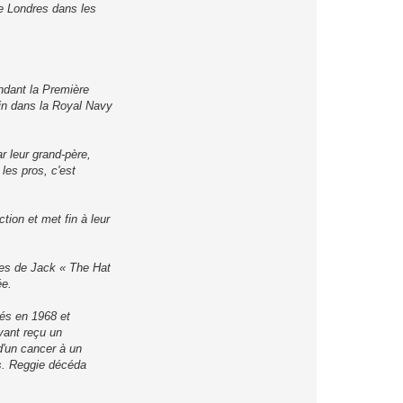
de Londres dans les
endant la Première
rin dans la Royal Navy
r leur grand-père,
les pros, c'est
tion et met fin à leur
res de Jack « The Hat
ée.
êtés en 1968 et
yant reçu un
 d'un cancer à un
es. Reggie décéda