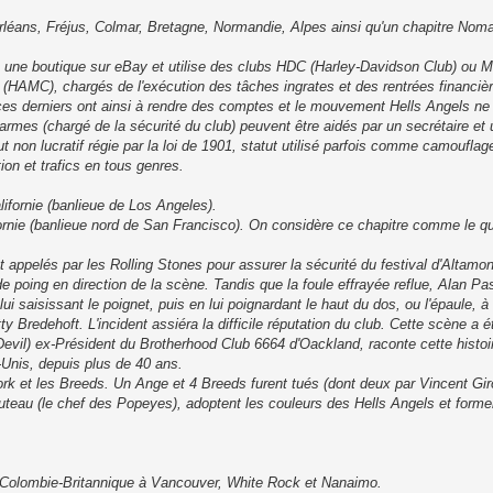
Orléans, Fréjus, Colmar, Bretagne, Normandie, Alpes ainsi qu'un chapitre Nom
une boutique sur eBay et utilise des clubs HDC (Harley-Davidson Club) ou M
 » (HAMC), chargés de l'exécution des tâches ingrates et des rentrées financiè
s ces derniers ont ainsi à rendre des comptes et le mouvement Hells Angels ne 
armes (chargé de la sécurité du club) peuvent être aidés par un secrétaire et un
 non lucratif régie par la loi de 1901, statut utilisé parfois comme camouflag
on et trafics en tous genres.
ifornie (banlieue de Los Angeles).
ornie (banlieue nord de San Francisco). On considère ce chapitre comme le qu
ppelés par les Rolling Stones pour assurer la sécurité du festival d'Altamont
e poing en direction de la scène. Tandis que la foule effrayée reflue, Alan Pa
ui saisissant le poignet, puis en lui poignardant le haut du dos, ou l'épaule, 
y Bredehoft. L'incident assiéra la difficile réputation du club. Cette scène a é
il) ex-Président du Brotherhood Club 6664 d'Oackland, raconte cette histoire
Unis, depuis plus de 40 ans.
rk et les Breeds. Un Ange et 4 Breeds furent tués (dont deux par Vincent Gir
u (le chef des Popeyes), adoptent les couleurs des Hells Angels et forment
 en Colombie-Britannique à Vancouver, White Rock et Nanaimo.