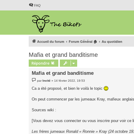
FAQ
Accueil du forum
Forum Général 🏠
Au quotidien
Mafia et grand banditisme
Répondre
Mafia et grand banditisme
M
par
Invité
»
14 février 2022, 19:53
e
s
Ca a été proposé, et bien le voilà le topic
s
a
g
On peut commencer par les jumeaux Kray, mafieux anglais
e
Sources wiki :
[Vous devez vous connecter ou vous inscrire pour voir ce l
Les frères jumeaux Ronald « Ronnie » Kray (24 octobre 193