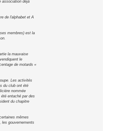
e association déjà
re de l'alphabet et A
 ses membres) est la
son.
artie la mauvaise
vendiquent le
rcentage de motards «
oupe. Les activités
s du club ont été
olicière nommée
t été entaché par des
sident du chapitre
, certaines mêmes
e, les gouvernements