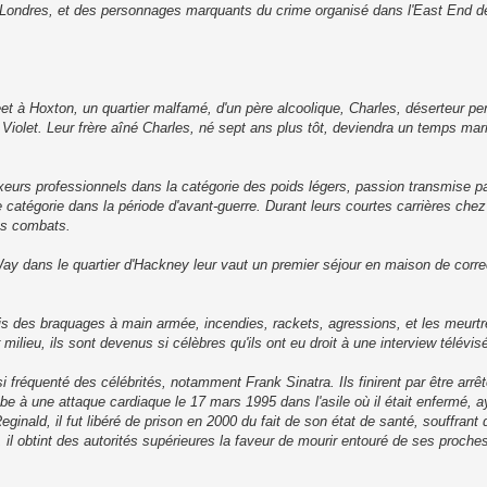
 à Londres, et des personnages marquants du crime organisé dans l'East End 
reet à Hoxton, un quartier malfamé, d'un père alcoolique, Charles, déserteur p
 Violet. Leur frère aîné Charles, né sept ans plus tôt, deviendra un temps ma
xeurs professionnels dans la catégorie des poids légers, passion transmise pa
tégorie dans la période d'avant-guerre. Durant leurs courtes carrières chez 
ses combats.
ay dans le quartier d'Hackney leur vaut un premier séjour en maison de correc
s des braquages à main armée, incendies, rackets, agressions, et les meurt
milieu, ils sont devenus si célèbres qu'ils ont eu droit à une interview télévis
nsi fréquenté des célébrités, notamment Frank Sinatra. Ils finirent par être arr
 à une attaque cardiaque le 17 mars 1995 dans l'asile où il était enfermé, a
inald, il fut libéré de prison en 2000 du fait de son état de santé, souffrant
 il obtint des autorités supérieures la faveur de mourir entouré de ses proch