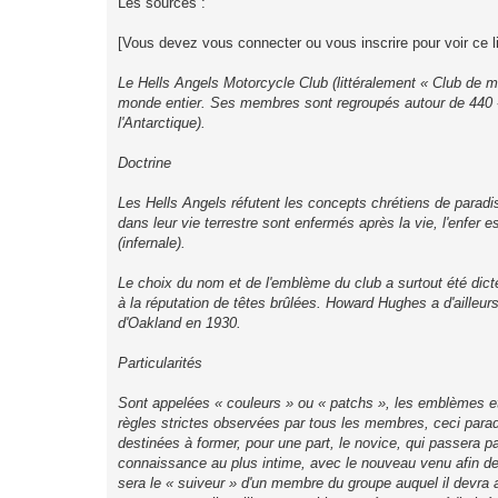
Les sources :
[Vous devez vous connecter ou vous inscrire pour voir ce l
Le Hells Angels Motorcycle Club (littéralement « Club de m
monde entier. Ses membres sont regroupés autour de 440 « c
l'Antarctique).
Doctrine
Les Hells Angels réfutent les concepts chrétiens de paradis
dans leur vie terrestre sont enfermés après la vie, l'enfer e
(infernale).
Le choix du nom et de l'emblème du club a surtout été dict
à la réputation de têtes brûlées. Howard Hughes a d'ailleur
d'Oakland en 1930.
Particularités
Sont appelées « couleurs » ou « patchs », les emblèmes et 
règles strictes observées par tous les membres, ceci parado
destinées à former, pour une part, le novice, qui passera p
connaissance au plus intime, avec le nouveau venu afin de d
sera le « suiveur » d'un membre du groupe auquel il devra a