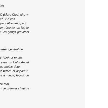
ads.
C (Moto Club) dits «
res. En cas
peut être tenu pour
 trésorier, en fait le
e, les gangs gravitant
artier général de
. Vers la fin du
ssaro, un Hells Angel
à au moins deux
té filmée et apparaît
 à minuit, le jour de
olamo).
 le premier chapitre