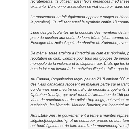
recrutements, ils utilisent aussi leurs présences médiatisée
existante. L'ancienne association se voit conférer, dans son
Le mouvement se fait également appeler « rouges et blancs »
la première). Ils utilisent aussi le symbole chiffre 13 comme
L'une des particularités de la conduite des membres de la
prise de position aux côtés de leurs frères (c'est comme cela
Enseigne des Hells Angels du chapitre de Karlsruhe, avec 
De même, toute atteinte à l'intégrité du clan est réprimée,
réputation du club. Comme pour tous les groupes de personn
monopole de la violence et le disputent aux États qui le
hors la loi » se livrant à des activités illégales telles que le
Au Canada, l'organisation regroupait en 2018 environ 500 m
des Hells canadiens reposent en majeure partie sur le traf
condamnés pour meurtre ou trafic de produits stupéfiants. 
Opération SharQc, qui avait mené à l'arrestation de 156 pe
vices de procédures et des délais trop longs, qui avaient co
québécois, les Nomads, Maurice Boucher, est incarcéré de
Aux États-Unis, le gouvernement a tenté à maintes reprises 
illégales[Lesquelles ?], et de nombreux procès se sont t
ont tenté également de faire interdire le mouvement[évasif]