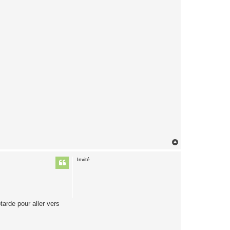
H
a
u
Invité
t
tarde pour aller vers