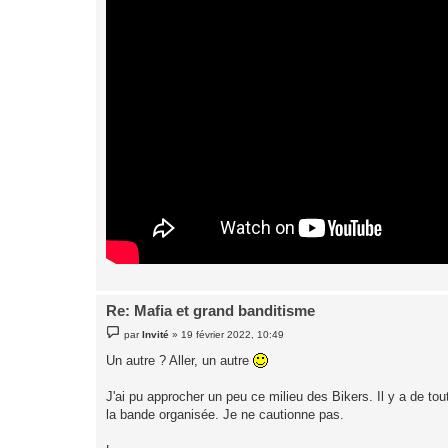
Re: Mafia et grand banditisme
M
par
Invité
»
19 février 2022, 10:49
e
s
Un autre ? Aller, un autre
s
a
g
J'ai pu approcher un peu ce milieu des Bikers. Il y a de tou
e
la bande organisée. Je ne cautionne pas.