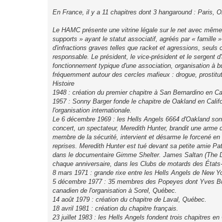
En France, il y a 11 chapitres dont 3 hangaround : Paris, 
Le HAMC présente une vitrine légale sur le net avec même 
supports » ayant le statut associatif, agréés par « famille
d'infractions graves telles que racket et agressions, seul
responsable. Le président, le vice-président et le sergent d'
fonctionnement typique d'une association, organisation à but
fréquemment autour des cercles mafieux : drogue, prostituti
Histoire
1948 : création du premier chapitre à San Bernardino en Cal
1957 : Sonny Barger fonde le chapitre de Oakland en Calif
l'organisation internationale.
Le 6 décembre 1969 : les Hells Angels 6664 d'Oakland sont a
concert, un spectateur, Meredith Hunter, brandit une arme d
membre de la sécurité, intervient et désarme le forcené en l
reprises. Meredith Hunter est tué devant sa petite amie Patt
dans le documentaire Gimme Shelter. James Saltan (The Dev
chaque anniversaire, dans les Clubs de motards des États-
8 mars 1971 : grande rixe entre les Hells Angels de New Yo
5 décembre 1977 : 35 membres des Popeyes dont Yves Butea
canadien de l'organisation à Sorel, Québec.
14 août 1979 : création du chapitre de Laval, Québec.
18 avril 1981 : création du chapitre français.
23 juillet 1983 : les Hells Angels fondent trois chapitres