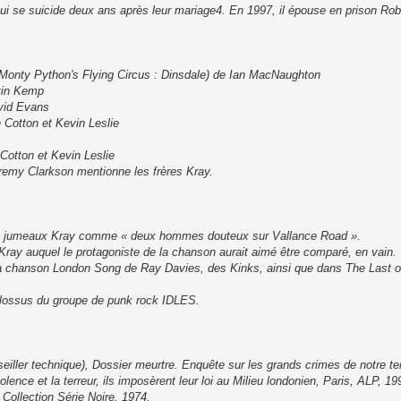
i se suicide deux ans après leur mariage4. En 1997, il épouse en prison Rob
 Monty Python's Flying Circus : Dinsdale) de Ian MacNaughton
tin Kemp
avid Evans
 Cotton et Kevin Leslie
Cotton et Kevin Leslie
eremy Clarkson mentionne les frères Kray.
aux jumeaux Kray comme « deux hommes douteux sur Vallance Road ».
ay auquel le protagoniste de la chanson aurait aimé être comparé, en vain.
a chanson London Song de Ray Davies, des Kinks, ainsi que dans The Last o
olossus du groupe de punk rock IDLES.
seiller technique), Dossier meurtre. Enquête sur les grands crimes de notre te
olence et la terreur, ils imposèrent leur loi au Milieu londonien, Paris, ALP, 19
 Collection Série Noire, 1974.