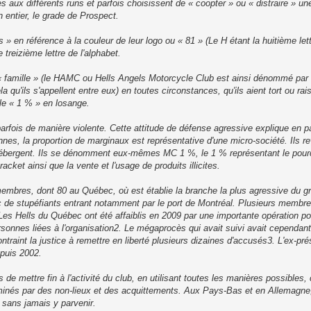
s aux différents runs et parfois choisissent de « coopter » ou « distraire » un
 entier, le grade de Prospect.
 en référence à la couleur de leur logo ou « 81 » (Le H étant la huitième lett
 treizième lettre de l'alphabet.
 « famille » (le HAMC ou Hells Angels Motorcycle Club est ainsi dénommé par
 qu'ils s'appellent entre eux) en toutes circonstances, qu'ils aient tort ou rai
le « 1 % » en losange.
 parfois de manière violente. Cette attitude de défense agressive explique en p
es, la proportion de marginaux est représentative d'une micro-société. Ils re
s hébergent. Ils se dénomment eux-mêmes MC 1 %, le 1 % représentant le pou
 racket ainsi que la vente et l'usage de produits illicites.
embres, dont 80 au Québec, où est établie la branche la plus agressive du gr
ic de stupéfiants entrant notamment par le port de Montréal. Plusieurs membre
Les Hells du Québec ont été affaiblis en 2009 par une importante opération p
rsonnes liées à l'organisation2. Le mégaprocès qui avait suivi avait cependan
ntraint la justice à remettre en liberté plusieurs dizaines d'accusés3. L'ex-pré
puis 2002.
de mettre fin à l'activité du club, en utilisant toutes les manières possibles
erminés par des non-lieux et des acquittements. Aux Pays-Bas et en Allemagn
 sans jamais y parvenir.