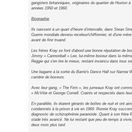
gangsters britanniques, originaires du quartier de Hoxton
années 1950 et 1960.
Biographie
Ils naissent à un quart d’heure d’intervalle, dans Stean St
Guerre mondiale devenu receleur/chiffonnier, et d'une mère
avant de finir truand.
Les frères Kray se font d'abord une bonne réputation de bo
Jimmy « Cannonball » Lee, lui-même boxeur dans la même ca
Reggie qui s'en tire le mieux, restant invaincu dans tous 
Une bagarre à la sortie du Barrie's Dance Hall sur Narrow W
carrière de boxeurs.
Avec leur gang, « The Firm », les jumeaux Kray ont commi
» McVitie et George Cornell. Craints et respectés dans leur 
En parallèle, ils étaient gérants de boîtes de nuit et ont ai
condamnés à la prison à vie en 1969. Ronnie Kray succombe
diagnostic de schizophrénie paranoïde. Quant à son frère Reg
stade très avancé. Ne lui restant que peu de temps à vivre,
deux mois plus tard.