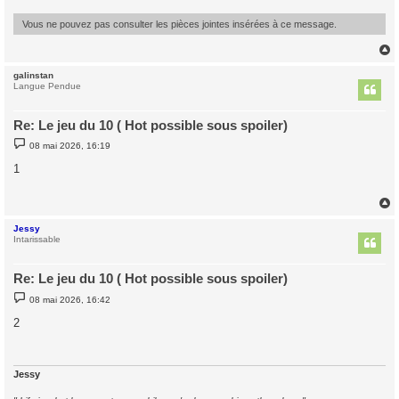
Vous ne pouvez pas consulter les pièces jointes insérées à ce message.
galinstan
t
Langue Pendue
Re: Le jeu du 10 ( Hot possible sous spoiler)
M
08 mai 2026, 16:19
e
s
1
s
a
g
e
Jessy
t
Intarissable
Re: Le jeu du 10 ( Hot possible sous spoiler)
M
08 mai 2026, 16:42
e
s
2
s
a
g
e
Jessy