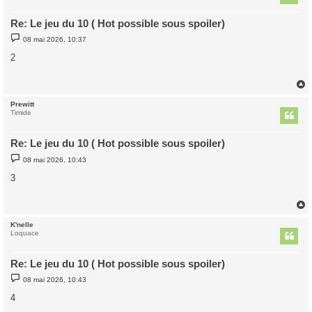
Re: Le jeu du 10 ( Hot possible sous spoiler)
M
08 mai 2026, 10:37
e
s
2
s
a
g
e
Prewitt
t
Timide
Re: Le jeu du 10 ( Hot possible sous spoiler)
M
08 mai 2026, 10:43
e
s
3
s
a
g
e
K'nelle
t
Loquace
Re: Le jeu du 10 ( Hot possible sous spoiler)
M
08 mai 2026, 10:43
e
s
4
s
a