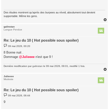
a
g
e
Des études montrent qu’après des burpees au réveil, absolument tout devient
supportable. Même les gens.
galinstan
t
Langue Pendue
Re: Le jeu du 10 ( Hot possible sous spoiler)
M
09 mai 2026, 00:20
e
s
8 Bonne nuit .
s
Dommage
@Julieeee
n'est que 9 !
a
g
e
Dernière modification par
galinstan
le 09 mai 2026, 09:01, modifié 1 fois.
Julieeee
t
Modeste
Re: Le jeu du 10 ( Hot possible sous spoiler)
M
09 mai 2026, 06:44
e
s
9
s
a
g