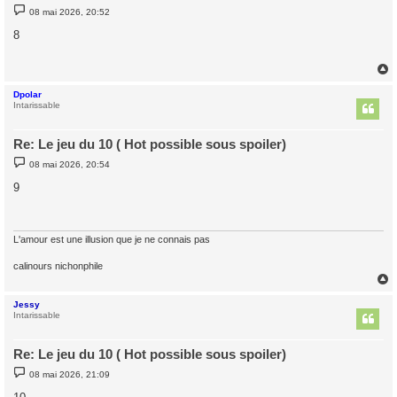
M
08 mai 2026, 20:52
e
s
8
s
a
g
e
Dpolar
t
Intarissable
Re: Le jeu du 10 ( Hot possible sous spoiler)
M
08 mai 2026, 20:54
e
s
9
s
a
g
e
L'amour est une illusion que je ne connais pas
calinours nichonphile
Jessy
t
Intarissable
Re: Le jeu du 10 ( Hot possible sous spoiler)
M
08 mai 2026, 21:09
e
s