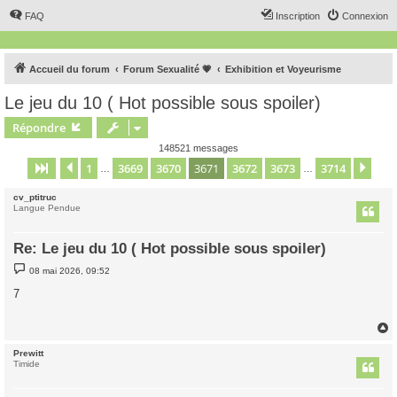
FAQ
Inscription
Connexion
Accueil du forum
Forum Sexualité 💗
Exhibition et Voyeurisme
Le jeu du 10 ( Hot possible sous spoiler)
Répondre
148521 messages
1
3669
3670
3671
3672
3673
3714
Page
3671
Précédent
sur
3714
Sui
…
…
cv_ptitruc
Langue Pendue
Re: Le jeu du 10 ( Hot possible sous spoiler)
M
08 mai 2026, 09:52
e
s
7
s
a
g
e
Prewitt
t
Timide