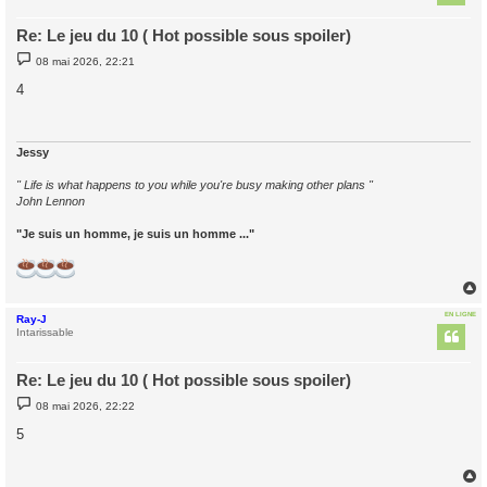
Re: Le jeu du 10 ( Hot possible sous spoiler)
M
08 mai 2026, 22:21
e
s
4
s
a
g
e
Jessy
" Life is what happens to you while you're busy making other plans "
John Lennon
"Je suis un homme, je suis un homme ..."
EN LIGNE
Ray-J
t
Intarissable
Re: Le jeu du 10 ( Hot possible sous spoiler)
M
08 mai 2026, 22:22
e
s
5
s
a
g
e