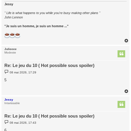
Jessy
" Life is what happens to you while you're busy making other plans "
John Lennon
"Je suis un homme, je suis un homme ..."
Julieeee
t
Modeste
Re: Le jeu du 10 ( Hot possible sous spoiler)
M
08 mai 2026, 17:29
e
s
5
s
a
g
e
Jessy
t
Intarissable
Re: Le jeu du 10 ( Hot possible sous spoiler)
M
08 mai 2026, 17:43
e
s
6