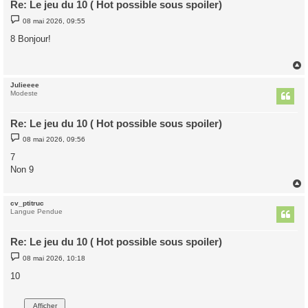
Re: Le jeu du 10 ( Hot possible sous spoiler)
M
08 mai 2026, 09:55
e
s
8 Bonjour!
s
a
g
e
Julieeee
t
Modeste
Re: Le jeu du 10 ( Hot possible sous spoiler)
M
08 mai 2026, 09:56
e
s
7
s
Non 9
a
g
e
cv_ptitruc
t
Langue Pendue
Re: Le jeu du 10 ( Hot possible sous spoiler)
M
08 mai 2026, 10:18
e
s
10
s
a
g
e