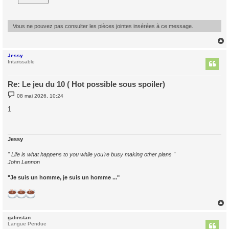
Vous ne pouvez pas consulter les pièces jointes insérées à ce message.
Jessy
t
Intarissable
Re: Le jeu du 10 ( Hot possible sous spoiler)
M
08 mai 2026, 10:24
e
s
1
s
a
g
e
Jessy
" Life is what happens to you while you're busy making other plans "
John Lennon
"Je suis un homme, je suis un homme ..."
galinstan
t
Langue Pendue