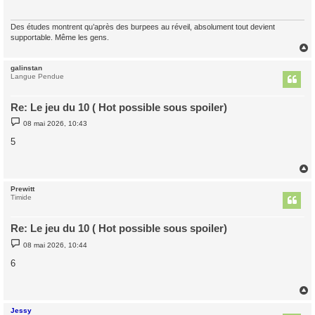
g
e
Des études montrent qu’après des burpees au réveil, absolument tout devient
supportable. Même les gens.
galinstan
t
Langue Pendue
Re: Le jeu du 10 ( Hot possible sous spoiler)
M
08 mai 2026, 10:43
e
s
5
s
a
g
e
Prewitt
t
Timide
Re: Le jeu du 10 ( Hot possible sous spoiler)
M
08 mai 2026, 10:44
e
s
6
s
a
g
e
Jessy