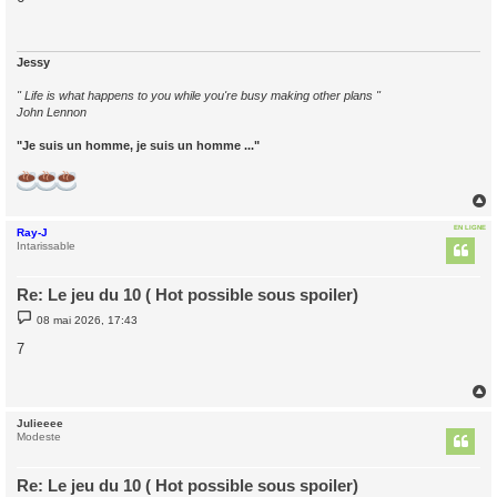
s
a
g
e
Jessy
" Life is what happens to you while you're busy making other plans "
John Lennon
"Je suis un homme, je suis un homme ..."
EN LIGNE
Ray-J
t
Intarissable
Re: Le jeu du 10 ( Hot possible sous spoiler)
M
08 mai 2026, 17:43
e
s
7
s
a
g
e
Julieeee
t
Modeste
Re: Le jeu du 10 ( Hot possible sous spoiler)