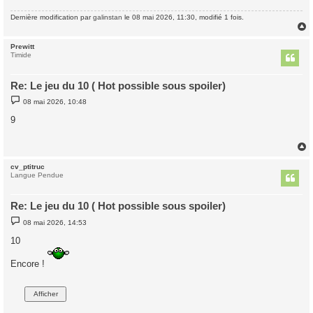
e
Dernière modification par
galinstan
le 08 mai 2026, 11:30, modifié 1 fois.
Prewitt
t
Timide
Re: Le jeu du 10 ( Hot possible sous spoiler)
M
08 mai 2026, 10:48
e
s
9
s
a
g
e
cv_ptitruc
t
Langue Pendue
Re: Le jeu du 10 ( Hot possible sous spoiler)
M
08 mai 2026, 14:53
e
s
10
s
a
g
Encore !
e