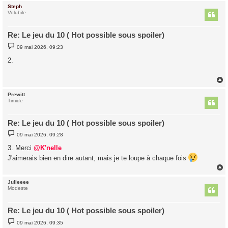
Steph
t
Volubile
Re: Le jeu du 10 ( Hot possible sous spoiler)
M
09 mai 2026, 09:23
e
s
2.
s
a
g
e
Prewitt
t
Timide
Re: Le jeu du 10 ( Hot possible sous spoiler)
M
09 mai 2026, 09:28
e
s
3. Merci
@K'nelle
s
a
J'aimerais bien en dire autant, mais je te loupe à chaque fois
g
e
Julieeee
t
Modeste
Re: Le jeu du 10 ( Hot possible sous spoiler)
M
09 mai 2026, 09:35
e