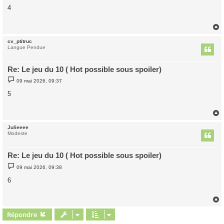
s
4
s
a
g
e
cv_ptitruc
t
Langue Pendue
Re: Le jeu du 10 ( Hot possible sous spoiler)
M
09 mai 2026, 09:37
e
s
5
s
a
g
e
Julieeee
t
Modeste
Re: Le jeu du 10 ( Hot possible sous spoiler)
M
09 mai 2026, 09:38
e
s
6
s
a
g
e
Répondre
t