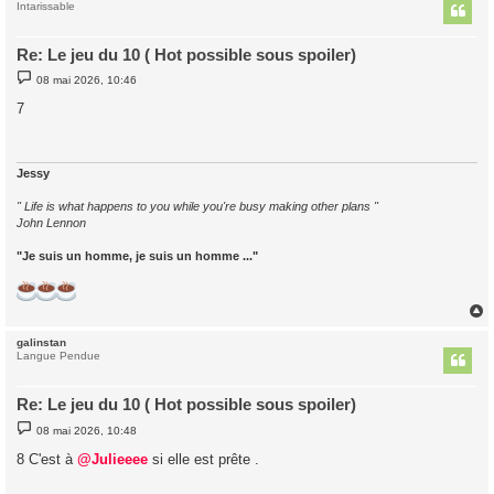
t
Intarissable
Re: Le jeu du 10 ( Hot possible sous spoiler)
M
08 mai 2026, 10:46
e
s
7
s
a
g
e
Jessy
" Life is what happens to you while you're busy making other plans "
John Lennon
"Je suis un homme, je suis un homme ..."
galinstan
t
Langue Pendue
Re: Le jeu du 10 ( Hot possible sous spoiler)
M
08 mai 2026, 10:48
e
s
8 C'est à
@Julieeee
si elle est prête .
s
a
g