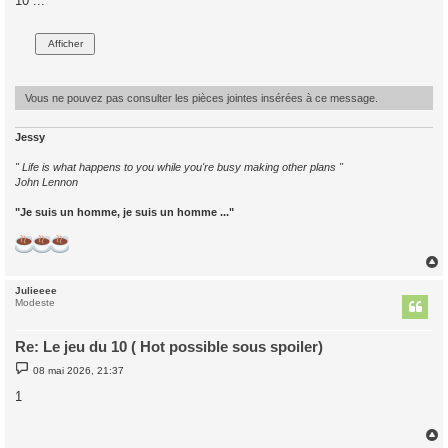
10 ...
s
a
g
e
Vous ne pouvez pas consulter les pièces jointes insérées à ce message.
Jessy
" Life is what happens to you while you're busy making other plans "
John Lennon
"Je suis un homme, je suis un homme ..."
Julieeee
t
Modeste
Re: Le jeu du 10 ( Hot possible sous spoiler)
M
08 mai 2026, 21:37
e
s
1
s
a
g
e