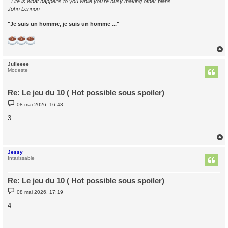
" Life is what happens to you while you're busy making other plans "
John Lennon
"Je suis un homme, je suis un homme ..."
Julieeee
t
Modeste
Re: Le jeu du 10 ( Hot possible sous spoiler)
M
08 mai 2026, 16:43
e
s
3
s
a
g
e
Jessy
t
Intarissable
Re: Le jeu du 10 ( Hot possible sous spoiler)
M
08 mai 2026, 17:19
e
s
4
s
a
g
e