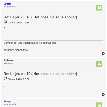
Dpolar
t
Intarissable
Re: Le jeu du 10 ( Hot possible sous spoiler)
M
08 mai 2026, 21:38
e
s
2
s
a
g
e
L'amour est une illusion que je ne connais pas
calinours nichonphile
Julieeee
t
Modeste
Re: Le jeu du 10 ( Hot possible sous spoiler)
M
08 mai 2026, 22:00
e
s
3
s
a
g
e
Jessy
t
Intarissable