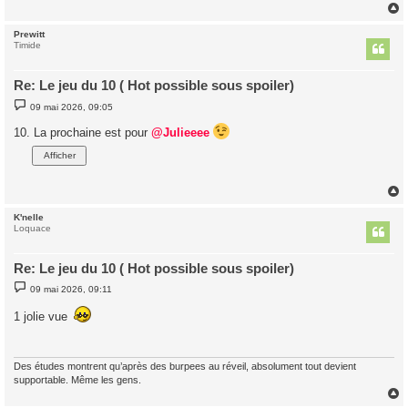
e
Prewitt
t
Timide
Re: Le jeu du 10 ( Hot possible sous spoiler)
M
09 mai 2026, 09:05
e
s
10. La prochaine est pour
@Julieeee
s
a
g
e
K'nelle
t
Loquace
Re: Le jeu du 10 ( Hot possible sous spoiler)
M
09 mai 2026, 09:11
e
s
1 jolie vue
s
a
g
e
Des études montrent qu’après des burpees au réveil, absolument tout devient
supportable. Même les gens.