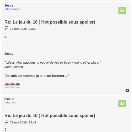
Jessy
t
Intarissable
Re: Le jeu du 10 ( Hot possible sous spoiler)
M
08 mai 2026, 22:23
e
s
6
s
a
g
e
Jessy
" Life is what happens to you while you're busy making other plans "
John Lennon
"Je suis un homme, je suis un homme ..."
K'nelle
t
Loquace
Re: Le jeu du 10 ( Hot possible sous spoiler)
M
08 mai 2026, 23:43
e
s
7
s