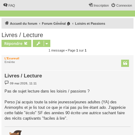
FAQ
Inscription
Connexion
Accueil du forum
Forum Général 🏠
Loisirs et Passions
Livres / Lecture
Répondre
1 message • Page
1
sur
1
L'Ecureuil
Emérite
Livres / Lecture
M
09 mai 2026, 11:11
e
s
Pas de sujet lecture dans les loisirs / passions ?
s
a
g
Perso j'ai acquis toute la série jeunesse/jeunes adultes (YA) des
e
Animorphs et je lis tout ce que je n'ai pas pu lire étant ado. J'apprécie
cette fable "écolo" SF des années 90 écrite une autrice sachant faire
des récits captivants "faciles à lire".