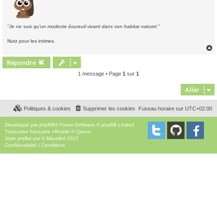
"Je ne suis qu'un modeste écureuil vivant dans son habitat naturel."
Nutz pour les intimes.
Répondre
t
1 message • Page
1
sur
1
Aller
Politiques & cookies
Supprimer les cookies
Fuseau horaire sur
UTC+02:00
Développé par
phpBB
® Forum Software © phpBB Limited
Traduction française officielle
©
Qiaeru
Style
proflat
par ©
Mazeltof
2017
Confidentialité
|
Conditions