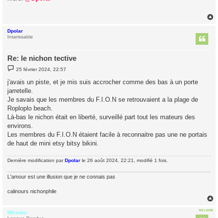
s
a
g
e
Dpolar
t
Intarissable
Re: le nichon tective
M
25 février 2024, 22:57
e
s
j'avais un piste, et je mis suis accrocher comme des bas à un porte
s
jarretelle.
a
g
Je savais que les membres du F.I.O.N se retrouvaient a la plage de
e
Roploplo beach.
Là-bas le nichon était en liberté, surveillé part tout les mateurs des
environs.
Les membres du F.I.O.N étaient facile à reconnaitre pas une ne portais
de haut de mini etsy bitsy bikini.
Dernière modification par
Dpolar
le 26 août 2024, 22:21, modifié 1 fois.
L'amour est une illusion que je ne connais pas
calinours nichonphile
EN LIGNE
Mikadoc