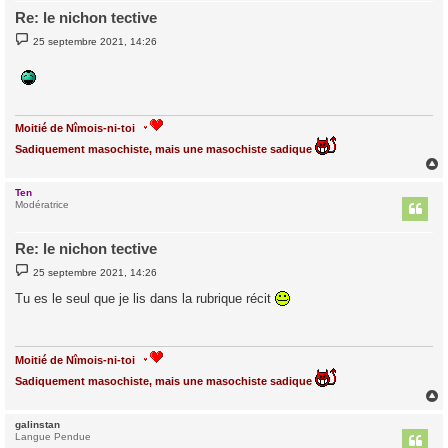
Re: le nichon tective
M
25 septembre 2021, 14:26
e
s
s
a
g
e
Moitié de Nîmois-ni-toi
Sadiquement masochiste, mais une masochiste sadique
Ten
t
Modératrice
Re: le nichon tective
M
25 septembre 2021, 14:26
e
s
Tu es le seul que je lis dans la rubrique récit
s
a
g
e
Moitié de Nîmois-ni-toi
Sadiquement masochiste, mais une masochiste sadique
galinstan
t
Langue Pendue