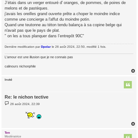
J’étais dans un verger entouré d' oranges, de pommes, de poires de
melons et de pastèques.
j'avais les oreilles grand ouverte prête a choper le moindre indice
comme une concierge a l'affut du moindre potin.
Quand une teutonne au téton tendu balança à sa copine belge qui
n'avait pas que le pays de plat.
" on les a tous planquer dans l’entrepôt 90C"
Dernière modification par
Dpolar
le 26 août 2024, 22:50, modifié 1 fois.
L'amour est une illusion que je ne connais pas
calinours nichonphile
Invité
t
Re: le nichon tective
M
26 août 2024, 22:39
e
s
s
a
g
e
Ten
t
Modératrice