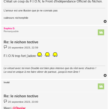
C'était un coup du F.I.O.N, le Front d'Indépendance Officiel du Nichon.
L'amour est une illusion que je ne connais pas
calinours nichonphile
Sophia D.
t
Remarquable
Re: le nichon tective
M
20 septembre 2023, 22:59
e
s
s
F.I.O.N trop fort j'adore
a
g
e
Le virtuel avec toi mon Double est bien plus intense que du réel avec d'autres !
Le seul et unique à me faire vibrer de partout...jusqu'à mon âme !
Invité
t
Re: le nichon tective
M
20 septembre 2023, 23:00
e
s
Merci
@Dpolar