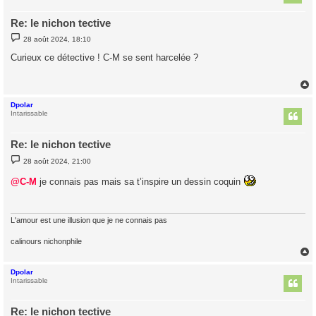
Re: le nichon tective
M
28 août 2024, 18:10
e
s
Curieux ce détective ! C-M se sent harcelée ?
s
a
g
e
Dpolar
t
Intarissable
Re: le nichon tective
M
28 août 2024, 21:00
e
s
@C-M
je connais pas mais sa t’inspire un dessin coquin
s
a
g
e
L'amour est une illusion que je ne connais pas
calinours nichonphile
Dpolar
t
Intarissable
Re: le nichon tective