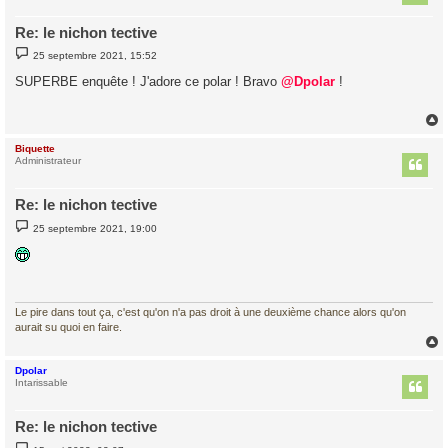
Re: le nichon tective
M
25 septembre 2021, 15:52
e
s
SUPERBE enquête ! J'adore ce polar ! Bravo
@Dpolar
!
s
a
g
e
Biquette
t
Administrateur
Re: le nichon tective
M
25 septembre 2021, 19:00
e
s
s
a
g
e
Le pire dans tout ça, c'est qu'on n'a pas droit à une deuxième chance alors qu'on
aurait su quoi en faire.
Dpolar
t
Intarissable
Re: le nichon tective
M