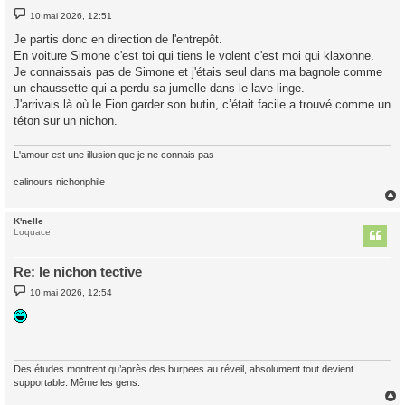
M
10 mai 2026, 12:51
e
s
Je partis donc en direction de l'entrepôt.
s
En voiture Simone c'est toi qui tiens le volent c'est moi qui klaxonne.
a
g
Je connaissais pas de Simone et j'étais seul dans ma bagnole comme
e
un chaussette qui a perdu sa jumelle dans le lave linge.
J'arrivais là où le Fion garder son butin, c’était facile a trouvé comme un
téton sur un nichon.
L'amour est une illusion que je ne connais pas
calinours nichonphile
K'nelle
t
Loquace
Re: le nichon tective
M
10 mai 2026, 12:54
e
s
s
a
g
e
Des études montrent qu’après des burpees au réveil, absolument tout devient
supportable. Même les gens.