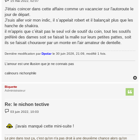
15 mai 2022, 02:07
e
s
J'étais coincer dans cette affaire comme un vacancier sur l'autoroute le
s
jour de départ.
a
g
J'suis aller voir mon indic, il s’appelait robert et il balançait plus que les
e
hanche de shakira.
il m'appris que c’était pas le seul vol de soutif du coin, tout les soutifs
préférè des dames soit se faisait la malle sur leurs petites pattes, soit
ils se faisait chouraver par un monte en l'air amateur de dentelle.
Dernière modification par
Dpolar
le 30 juin 2026, 21:09, modifié 1 fois.
L'amour est une illusion que je ne connais pas
calinours nichonphile
Biquette
t
Administrateur
Re: le nichon tective
M
03 juin 2022, 10:03
e
s
s
a
j'avais manqué cette mini-suite !
g
e
Le pire dans tout ça, c'est qu'on n'a pas droit à une deuxième chance alors qu'on