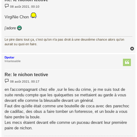
M
08 août 2021, 00:10
e
s
s
VirgiNie Chon
a
g
e
j'adore
Le pire dans tout ça, c'est qu'on n'a pas droit à une deuxième chance alors qu'on
aurait su quoi en faire.
Dpolar
t
Intarissable
Re: le nichon tective
M
08 août 2021, 00:17
e
s
en l'accompagnant chez elle ,sur le lieu du crime, je me suis tout de
s
suite rendu compte que les quéquettes se mettaient au garde à vous
a
g
devant elle comme la bleusaille devant un général.
e
Faut dire qu'elle était comme une bouteille de coca avec des parechoc
de cadillac, des obus a faire tomber un forteresse, et un boule a vous
faire perdre la boule.
Les mecs étaient devant elle comme un puceau devant leur première
paire de nichon.