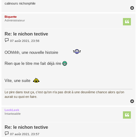
calinours nichonphile
Biquette
t
Administrateur
Re: le nichon tective
M
07 août 2021, 23:56
e
s
s
OOhhhh, une nouvelle histoire
a
g
e
Rien que le titre me fait déjà rire
Vite, une suite
Le pire dans tout ça, c'est qu'on n'a pas droit à une deuxième chance alors qu'on
aurait su quoi en faire.
LeekLeek
t
Intarissable
Re: le nichon tective
M
07 août 2021, 23:57
e