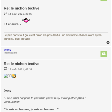
Re: le nichon tective
M
14 août 2021, 20:08
e
s
s
Et ensuite ?
a
g
e
Le pire dans tout ça, c'est qu'on n'a pas droit à une deuxième chance alors qu'on
aurait su quoi en faire.
Jessy
t
Intarissable
Re: le nichon tective
M
19 août 2021, 07:31
e
s
s
a
g
e
Jessy
" Life is what happens to you while you're busy making other plans "
John Lennon
"Je suis un homme, je suis un homme ..."