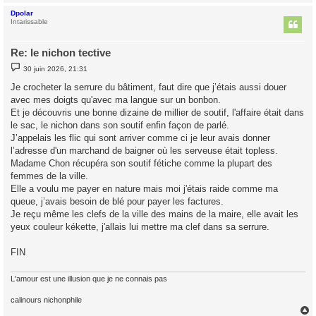
Dpolar
t
Intarissable
Re: le nichon tective
M
30 juin 2026, 21:31
e
s
Je crocheter la serrure du bâtiment, faut dire que j’étais aussi douer
s
avec mes doigts qu'avec ma langue sur un bonbon.
a
g
Et je découvris une bonne dizaine de millier de soutif, l'affaire était dans
e
le sac, le nichon dans son soutif enfin façon de parlé.
J’appelais les flic qui sont arriver comme ci je leur avais donner
l’adresse d'un marchand de baigner où les serveuse était topless.
Madame Chon récupéra son soutif fétiche comme la plupart des
femmes de la ville.
Elle a voulu me payer en nature mais moi j'étais raide comme ma
queue, j’avais besoin de blé pour payer les factures.
Je reçu même les clefs de la ville des mains de la maire, elle avait les
yeux couleur kékette, j'allais lui mettre ma clef dans sa serrure.
FIN
L'amour est une illusion que je ne connais pas
calinours nichonphile