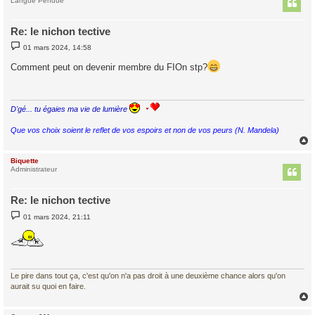
t
Langue Pendue
Re: le nichon tective
M
01 mars 2024, 14:58
e
s
Comment peut on devenir membre du FIOn stp?
s
a
g
e
D'gé... tu égaies ma vie de lumière
Que vos choix soient le reflet de vos espoirs et non de vos peurs (N. Mandela)
Biquette
t
Administrateur
Re: le nichon tective
M
01 mars 2024, 21:11
e
s
s
a
g
e
Le pire dans tout ça, c'est qu'on n'a pas droit à une deuxième chance alors qu'on
aurait su quoi en faire.