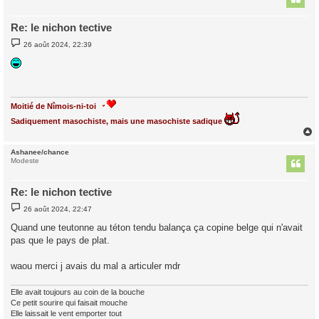
Re: le nichon tective
M
26 août 2024, 22:39
e
s
s
a
g
e
Moitié de Nîmois-ni-toi
Sadiquement masochiste, mais une masochiste sadique
Ashanee/chance
t
Modeste
Re: le nichon tective
M
26 août 2024, 22:47
e
s
Quand une teutonne au téton tendu balança ça copine belge qui n'avait
s
pas que le pays de plat.
a
g
e
waou merci j avais du mal a articuler mdr
Elle avait toujours au coin de la bouche
Ce petit sourire qui faisait mouche
Elle laissait le vent emporter tout