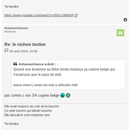
*la baraka
https://www.youtube.com/watch?v=E0sLj1MIASA
Ashanee/chance
t
Modeste
Re: le nichon tective
M
26 août 2024, 22:48
e
s
s
a
Ashanee/chance
a écrit :
↑
g
Quand une teutonne au téton tendu balança ça copine belge qui
e
n'avait pas que le pays de plat.
waou merci j avais du mal a articuler mdr
par contre c est SA copine belge
Elle avait toujours au coin de la bouche
Ce petit sourire qui faisait mouche
Elle laissait le vent emporter tout
*la baraka