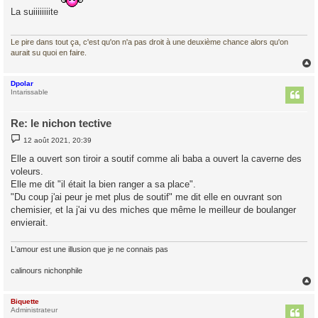
s
La suiiiiiiiite
a
g
e
Le pire dans tout ça, c'est qu'on n'a pas droit à une deuxième chance alors qu'on
aurait su quoi en faire.
Dpolar
t
Intarissable
Re: le nichon tective
M
12 août 2021, 20:39
e
s
Elle a ouvert son tiroir a soutif comme ali baba a ouvert la caverne des
s
voleurs.
a
g
Elle me dit "il était la bien ranger a sa place".
e
"Du coup j'ai peur je met plus de soutif" me dit elle en ouvrant son
chemisier, et la j'ai vu des miches que même le meilleur de boulanger
envierait.
L'amour est une illusion que je ne connais pas
calinours nichonphile
Biquette
t
Administrateur