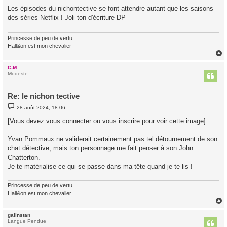
s
Les épisodes du nichontective se font attendre autant que les saisons
s
des séries Netflix ! Joli ton d'écriture DP
a
g
e
Princesse de peu de vertu
Hall&on est mon chevalier
C-M
t
Modeste
Re: le nichon tective
M
28 août 2024, 18:06
e
s
[Vous devez vous connecter ou vous inscrire pour voir cette image]
s
a
g
Yvan Pommaux ne validerait certainement pas tel détournement de son
e
chat détective, mais ton personnage me fait penser à son John
Chatterton.
Je te matérialise ce qui se passe dans ma tête quand je te lis !
Princesse de peu de vertu
Hall&on est mon chevalier
galinstan
t
Langue Pendue