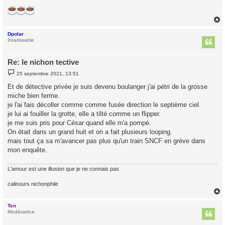
Dpolar
t
Intarissable
Re: le nichon tective
M
25 septembre 2021, 13:51
e
s
Et de détective privée je suis devenu boulanger j'ai pétri de la grosse
s
miche bien ferme.
a
g
je l'ai fais décoller comme comme fusée direction le septième ciel.
e
je lui ai fouiller la grotte, elle a tilté comme un flipper.
je me suis pris pour César quand elle m'a pompé.
On était dans un grand huit et on a fait plusieurs looping.
mais tout ça sa m'avancer pas plus qu'un train SNCF en gréve dans
mon enquête.
L'amour est une illusion que je ne connais pas
calinours nichonphile
Ten
t
Modératrice