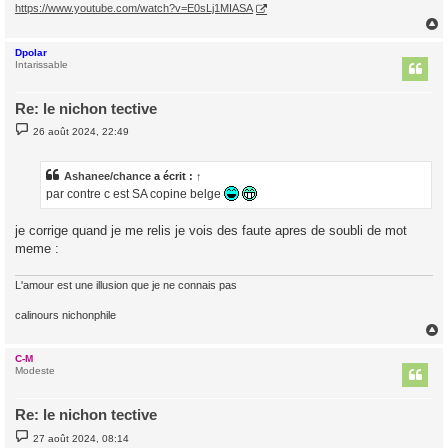
https://www.youtube.com/watch?v=E0sLj1MIASA
Dpolar
t
Intarissable
Re: le nichon tective
M
26 août 2024, 22:49
e
s
s
a
Ashanee/chance
a écrit :
↑
g
par contre c est SA copine belge
e
je corrige quand je me relis je vois des faute apres de soubli de mot
meme :
L'amour est une illusion que je ne connais pas
calinours nichonphile
C-M
t
Modeste
Re: le nichon tective
M
27 août 2024, 08:14
e