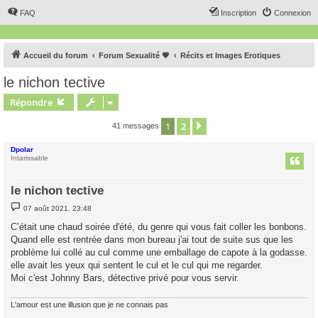
FAQ
Inscription
Connexion
Accueil du forum
Forum Sexualité 💗
Récits et Images Erotiques
le nichon tective
Répondre
1
2
Suivant
41 messages
Dpolar
Intarissable
le nichon tective
M
07 août 2021, 23:48
e
s
C’était une chaud soirée d'été, du genre qui vous fait coller les bonbons.
s
Quand elle est rentrée dans mon bureau j'ai tout de suite sus que les
a
g
problème lui collé au cul comme une emballage de capote à la godasse.
e
elle avait les yeux qui sentent le cul et le cul qui me regarder.
Moi c'est Johnny Bars, détective privé pour vous servir.
L'amour est une illusion que je ne connais pas