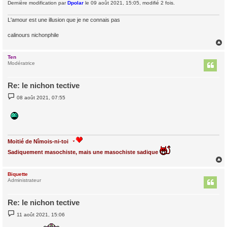
Dernière modification par
Dpolar
le 09 août 2021, 15:05, modifié 2 fois.
L'amour est une illusion que je ne connais pas
calinours nichonphile
Ten
t
Modératrice
Re: le nichon tective
M
08 août 2021, 07:55
e
s
s
a
g
e
Moitié de Nîmois-ni-toi
Sadiquement masochiste, mais une masochiste sadique
Biquette
t
Administrateur
Re: le nichon tective
M
11 août 2021, 15:06
e
s