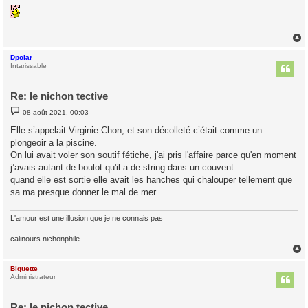
s
s
a
g
e
Dpolar
t
Intarissable
Re: le nichon tective
M
08 août 2021, 00:03
e
s
Elle s’appelait Virginie Chon, et son décolleté c’était comme un
s
plongeoir a la piscine.
a
g
On lui avait voler son soutif fétiche, j'ai pris l'affaire parce qu'en moment
e
j’avais autant de boulot qu'il a de string dans un couvent.
quand elle est sortie elle avait les hanches qui chalouper tellement que
sa ma presque donner le mal de mer.
L'amour est une illusion que je ne connais pas
calinours nichonphile
Biquette
t
Administrateur
Re: le nichon tective