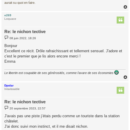
aurait su quoi en faire.
e269
t
Loquace
Re: le nichon tective
M
08 juin 2022, 18:26
e
s
Bonjour
s
Excellent ce récit. Drôle rafraichissant et tellement sensuel. J'adore et
a
g
c'est le premier que je lis alors encore merci !
e
Emma
Le libertin est coupable de ses générosités, comme l'avare de ses économies
Dpolar
t
Intarissable
Re: le nichon tective
M
20 septembre 2023, 22:57
e
s
J'avais pas une piste j’étais perdu comme un touriste dans la station
s
châtelet.
a
g
J'ai donc suivi mon instinct, et il me disait nichon.
e