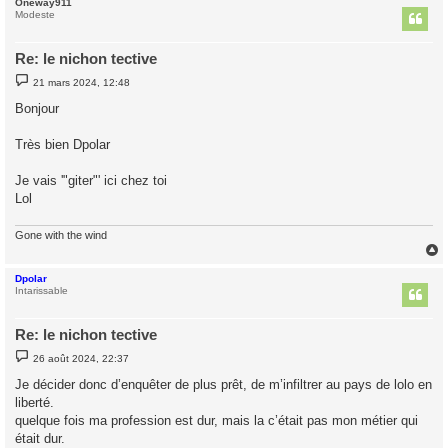
Oneway911
t
Modeste
Re: le nichon tective
M
21 mars 2024, 12:48
e
s
Bonjour
s
a
g
Très bien Dpolar
e
Je vais '"giter"' ici chez toi
Lol
Gone with the wind
Dpolar
t
Intarissable
Re: le nichon tective
M
26 août 2024, 22:37
e
s
Je décider donc d’enquêter de plus prêt, de m’infiltrer au pays de lolo en
s
liberté.
a
g
quelque fois ma profession est dur, mais la c’était pas mon métier qui
e
était dur.