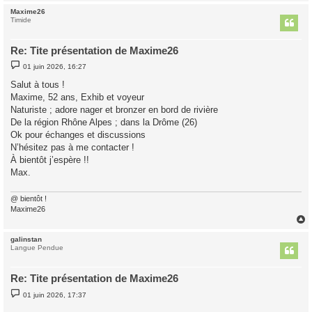
Maxime26
t
Timide
Re: Tite présentation de Maxime26
M
01 juin 2026, 16:27
e
s
Salut à tous !
s
Maxime, 52 ans, Exhib et voyeur
a
g
Naturiste ; adore nager et bronzer en bord de rivière
e
De la région Rhône Alpes ; dans la Drôme (26)
Ok pour échanges et discussions
N’hésitez pas à me contacter !
À bientôt j’espère !!
Max.
@ bientôt !
Maxime26
galinstan
t
Langue Pendue
Re: Tite présentation de Maxime26
M
01 juin 2026, 17:37
e
s