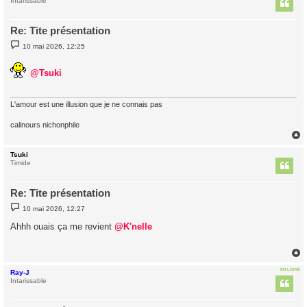
t
Intarissable
Re: Tite présentation
M
10 mai 2026, 12:25
e
s
s
@Tsuki
a
g
e
L'amour est une illusion que je ne connais pas
calinours nichonphile
Tsuki
t
Timide
Re: Tite présentation
M
10 mai 2026, 12:27
e
s
Ahhh ouais ça me revient
@K'nelle
s
a
g
e
EN LIGNE
Ray-J
t
Intarissable