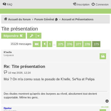
FAQ
Inscription
Connexion
Accueil du forum
Forum Général 🏠
Accueil et Présentations
Tite présentation
Répondre
1
375
376
377
378
379
Page
379
Précédent
sur
379
15129 messages
…
K'nelle
Loquace
Re: Tite présentation
M
10 mai 2026, 12:24
e
s
Moi ? On m'a connu sous le pseudo de K'nelle, Se*ka et Pelipa
s
a
g
e
Des études montrent qu’après des burpees au réveil, absolument tout devient
supportable. Même les gens.
EN LIGNE
Dpolar