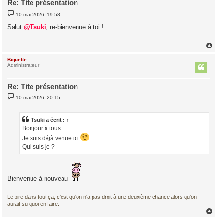
Re: Tite présentation
M
10 mai 2026, 19:58
e
s
Salut
@Tsuki
, re-bienvenue à toi !
s
a
g
e
Biquette
t
Administrateur
Re: Tite présentation
M
10 mai 2026, 20:15
e
s
s
a
Tsuki
a écrit :
↑
g
Bonjour à tous
e
Je suis déjà venue ici
Qui suis je ?
Bienvenue à nouveau
Le pire dans tout ça, c'est qu'on n'a pas droit à une deuxième chance alors qu'on
aurait su quoi en faire.