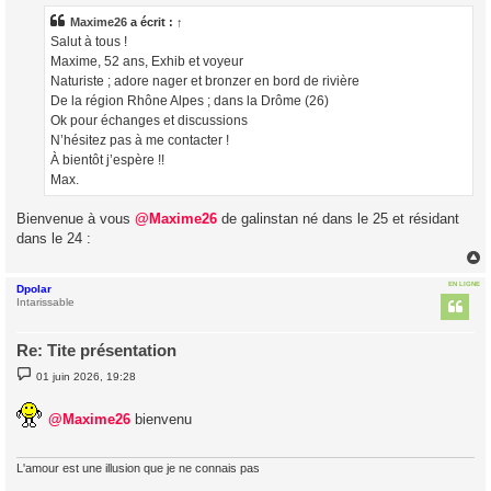
s
a
Maxime26
a écrit :
↑
g
Salut à tous !
e
Maxime, 52 ans, Exhib et voyeur
Naturiste ; adore nager et bronzer en bord de rivière
De la région Rhône Alpes ; dans la Drôme (26)
Ok pour échanges et discussions
N’hésitez pas à me contacter !
À bientôt j’espère !!
Max.
Bienvenue à vous
@Maxime26
de galinstan né dans le 25 et résidant
dans le 24 :
EN LIGNE
Dpolar
t
Intarissable
Re: Tite présentation
M
01 juin 2026, 19:28
e
s
s
@Maxime26
bienvenu
a
g
e
L'amour est une illusion que je ne connais pas