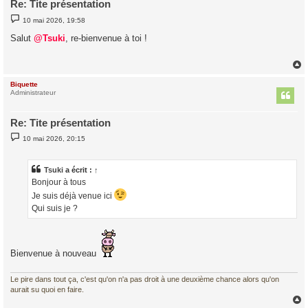
Re: Tite présentation
M
10 mai 2026, 19:58
e
s
Salut
@Tsuki
, re-bienvenue à toi !
s
a
g
e
Biquette
t
Administrateur
Re: Tite présentation
M
10 mai 2026, 20:15
e
s
s
a
Tsuki
a écrit :
↑
g
Bonjour à tous
e
Je suis déjà venue ici
Qui suis je ?
Bienvenue à nouveau
Le pire dans tout ça, c'est qu'on n'a pas droit à une deuxième chance alors qu'on
aurait su quoi en faire.