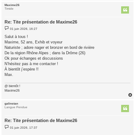
Maxime26
t
Timide
Re: Tite présentation de Maxime26
M
01 juin 2026, 16:27
e
s
Salut à tous !
s
Maxime, 52 ans, Exhib et voyeur
a
g
Naturiste ; adore nager et bronzer en bord de rivière
e
De la région Rhône Alpes ; dans la Drôme (26)
Ok pour échanges et discussions
N’hésitez pas à me contacter !
À bientôt j’espère !!
Max.
@ bientôt !
Maxime26
galinstan
t
Langue Pendue
Re: Tite présentation de Maxime26
M
01 juin 2026, 17:37
e
s