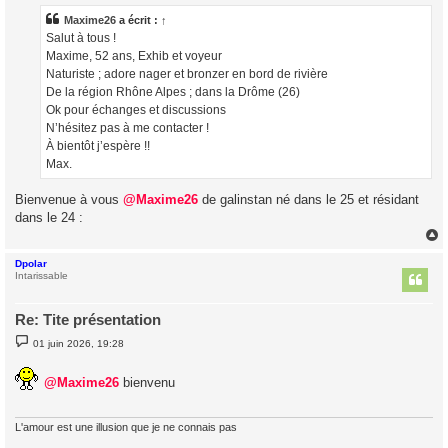
s
a
Maxime26
a écrit :
↑
g
Salut à tous !
e
Maxime, 52 ans, Exhib et voyeur
Naturiste ; adore nager et bronzer en bord de rivière
De la région Rhône Alpes ; dans la Drôme (26)
Ok pour échanges et discussions
N’hésitez pas à me contacter !
À bientôt j’espère !!
Max.
Bienvenue à vous
@Maxime26
de galinstan né dans le 25 et résidant
dans le 24 :
Dpolar
t
Intarissable
Re: Tite présentation
M
01 juin 2026, 19:28
e
s
s
@Maxime26
bienvenu
a
g
e
L'amour est une illusion que je ne connais pas