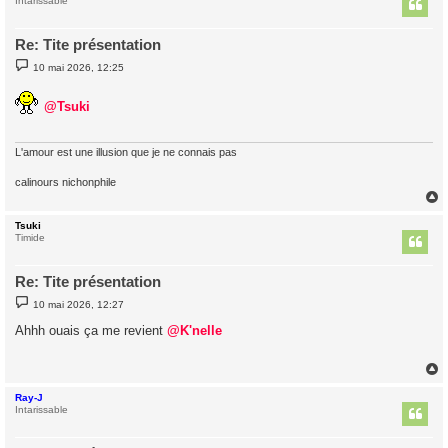
t
Intarissable
Re: Tite présentation
M
10 mai 2026, 12:25
e
s
s
@Tsuki
a
g
e
L'amour est une illusion que je ne connais pas
calinours nichonphile
Tsuki
t
Timide
Re: Tite présentation
M
10 mai 2026, 12:27
e
s
Ahhh ouais ça me revient
@K'nelle
s
a
g
e
Ray-J
t
Intarissable