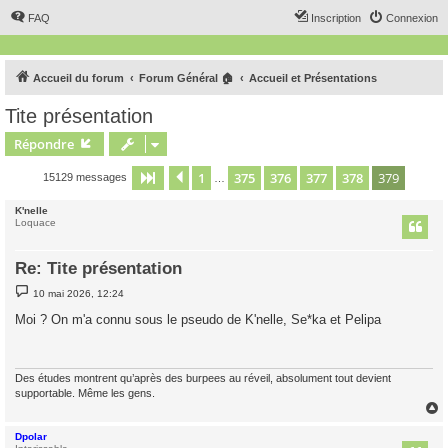
FAQ
Inscription
Connexion
Accueil du forum
Forum Général 🏠
Accueil et Présentations
Tite présentation
Répondre
1
375
376
377
378
379
Page
379
Précédent
sur
379
15129 messages
…
K'nelle
Loquace
Re: Tite présentation
M
10 mai 2026, 12:24
e
s
Moi ? On m'a connu sous le pseudo de K'nelle, Se*ka et Pelipa
s
a
g
e
Des études montrent qu’après des burpees au réveil, absolument tout devient
supportable. Même les gens.
Dpolar