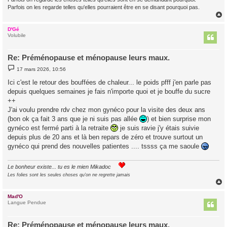
Parfois on les regarde telles qu'elles pourraient être en se disant pourquoi pas.
D'Gé
t
Volubile
Re: Préménopause et ménopause leurs maux.
M
17 mars 2026, 10:56
e
s
Ici c'est le retour des bouffées de chaleur... le poids pfff j'en parle pas
s
depuis quelques semaines je fais n'importe quoi et je bouffe du sucre
a
g
++
e
J'ai voulu prendre rdv chez mon gynéco pour la visite des deux ans
(bon ok ça fait 3 ans que je ni suis pas allée
) et bien surprise mon
gynéco est fermé parti à la retraite
je suis ravie j'y étais suivie
depuis plus de 20 ans et là ben repars de zéro et trouve surtout un
gynéco qui prend des nouvelles patientes .... tssss ça me saoule
Le bonheur existe... tu es le mien Mikadoc
Les folies sont les seules choses qu'on ne regrette jamais
Mad'O
t
Langue Pendue
Re: Préménopause et ménopause leurs maux.