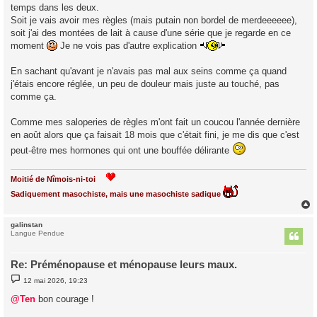
temps dans les deux.
a
g
Soit je vais avoir mes règles (mais putain non bordel de merdeeeeee),
e
soit j'ai des montées de lait à cause d'une série que je regarde en ce
moment
Je ne vois pas d'autre explication
En sachant qu'avant je n'avais pas mal aux seins comme ça quand
j'étais encore réglée, un peu de douleur mais juste au touché, pas
comme ça.
Comme mes saloperies de règles m'ont fait un coucou l'année dernière
en août alors que ça faisait 18 mois que c'était fini, je me dis que c'est
peut-être mes hormones qui ont une bouffée délirante
Moitié de Nîmois-ni-toi
Sadiquement masochiste, mais une masochiste sadique
galinstan
t
Langue Pendue
Re: Préménopause et ménopause leurs maux.
M
12 mai 2026, 19:23
e
s
@Ten
bon courage !
s
a