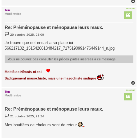
EN LIGNE
Ten
t
Modératrice
Re: Préménopause et ménopause leurs maux.
M
20 octobre 2025, 23:00
e
s
Je trouve que cet encart a sa place ici :
s
566217102_1515426613484217_7175190991476449144_n.jpg
a
g
e
Vous ne pouvez pas consulter les pièces jointes insérées à ce message.
Moitié de Nîmois-ni-toi
Sadiquement masochiste, mais une masochiste sadique
EN LIGNE
Ten
t
Modératrice
Re: Préménopause et ménopause leurs maux.
M
21 octobre 2025, 21:24
e
s
Mes bouffées de chaleurs sont de retour
s
a
g
e