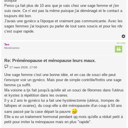
Bonjour
s
Perso ça fait plus de 10 ans que je vais chez une sage femme et j'en
a
g
suis ravie. Ce n' est pas la même puisque j'ai déménagé et le contact a
e
toujours été bon.
J'avais une gynéco a l'époque et vraiment pas communicante. Avec les
sages femmes j'ai toujours pu parler de tout sans soucis et pour les rdv
c'est super rapide.
EN LIGNE
Ten
t
Modératrice
Re: Préménopause et ménopause leurs maux.
M
17 mars 2026, 17:00
e
s
Une sage femme c'est une bonne idée, et en cas de souci elle peut
s
t'envoyer voir un gynéco. Mais pour de simple contrôle/frottis une sage
a
g
femme ça suffit.
e
Ma voisine a tjs fait jusqu'à qu'elle ait un souci de fibromes dans l'utérus
et kystes à répétition dans les ovaires.
Il y a 2 ans le gynéco lui a fait une hystérectomie (utérus, trompes de
fallopes et ovaires), du coup elle a été ménopausée d'un coup à 50 ans
sans passé par la case départ la pauvre
Elle a eu un traitement hormonal pendant qq mois qu'elle a réduit petit à
petit pour imiter la ménopause mais en plus "rapide".