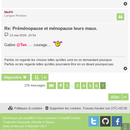
Mad'O
t
Langue Pendue
Re: Préménopause et ménopause leurs maux.
M
13 mai 2026, 10:54
e
s
Galère
s
@Ten
.... courage....
a
g
e
Parfois on regarde les choses telles qu'elles sont en se demandant pourquoi.
Parfois on les regarde telles qu'elles pourraient être en se disant pourquoi pas.
Répondre
t
1
3
4
5
6
7
Page
7
Précédent
sur
7
276 messages
…
Aller
Politiques & cookies
Supprimer les cookies
Fuseau horaire sur
UTC+02:00
Développé par
phpBB
® Forum Software © phpBB Limited
Traduction française officielle
©
Qiaeru
⇩
Style
proflat
par ©
Mazeltof
2017