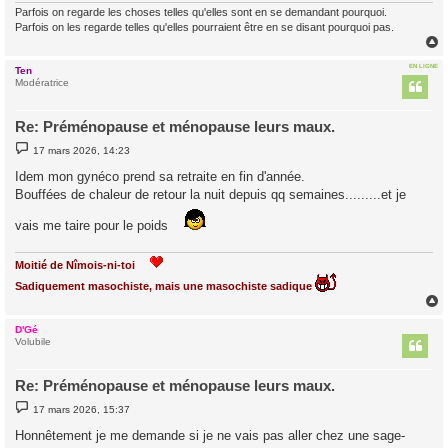
Parfois on regarde les choses telles qu'elles sont en se demandant pourquoi.
Parfois on les regarde telles qu'elles pourraient être en se disant pourquoi pas.
EN LIGNE
Ten
t
Modératrice
Re: Préménopause et ménopause leurs maux.
M
17 mars 2026, 14:23
e
s
Idem mon gynéco prend sa retraite en fin d'année.
s
Bouffées de chaleur de retour la nuit depuis qq semaines.........et je
a
g
e
vais me taire pour le poids
Moitié de Nîmois-ni-toi
Sadiquement masochiste, mais une masochiste sadique
D'Gé
t
Volubile
Re: Préménopause et ménopause leurs maux.
M
17 mars 2026, 15:37
e
s
Honnêtement je me demande si je ne vais pas aller chez une sage-
s