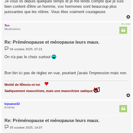
Je vous lis depuis quelques temps et je me rends compte que je suis
s
bien content d'être un homme, vos hormones sont beaucoup plus
a
g
puissantes que les nôtres. Vous êtes vraiment courageuse
e
EN LIGNE
Ten
t
Modératrice
Re: Préménopause et ménopause leurs maux.
M
04 octobre 2025, 07:21
e
s
On n'a pas le choix surtout
s
a
g
e
Bon bin ici pas de règles en vue, pourtant j'avais l'impression mais non.
Moitié de Nîmois-ni-toi
Sadiquement masochiste, mais une masochiste sadique
lejoueur22
t
Emérite
Re: Préménopause et ménopause leurs maux.
M
05 octobre 2025, 14:07
e