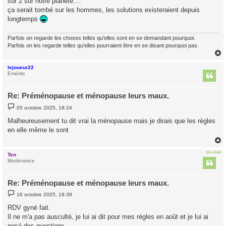
sur 2 sur notre planète....
ça serait tombé sur les hommes, les solutions existeraient depuis
longtemps
Parfois on regarde les choses telles qu'elles sont en se demandant pourquoi.
Parfois on les regarde telles qu'elles pourraient être en se disant pourquoi pas.
lejoueur22
t
Emérite
Re: Préménopause et ménopause leurs maux.
M
05 octobre 2025, 18:24
e
s
Malheureusement tu dit vrai la ménopause mais je dirais que les règles
s
en elle même le sont
a
g
e
EN LIGNE
Ten
t
Modératrice
Re: Préménopause et ménopause leurs maux.
M
16 octobre 2025, 18:38
e
s
RDV gyné fait.
s
Il ne m'a pas ausculté, je lui ai dit pour mes règles en août et je lui ai
a
g
posé des questions.