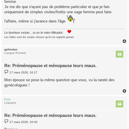
femme.
a
g
Je me dis que n'ayant pas de problème particulier et que je fais
e
uniquement de simples visites/frottis une sage femme peut faire
l'affaire, même si j'avance dans l'âge
Le bonheur existe... tu es le mien Mikadoc
Les folies sont les seules choses qu'on ne regrette jamais
galinstan
t
Langue Pendue
Re: Préménopause et ménopause leurs maux.
M
17 mars 2026, 16:17
e
s
Mon épouse se pose la même question que vous, vu la rareté des
s
gynécologues !
a
g
e
Ezia
t
Loquace
Re: Préménopause et ménopause leurs maux.
M
17 mars 2026, 16:40
e
s