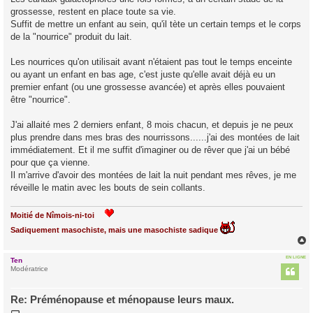
grossesse, restent en place toute sa vie.
Suffit de mettre un enfant au sein, qu'il tète un certain temps et le corps
de la "nourrice" produit du lait.
Les nourrices qu'on utilisait avant n'étaient pas tout le temps enceinte
ou ayant un enfant en bas age, c'est juste qu'elle avait déjà eu un
premier enfant (ou une grossesse avancée) et après elles pouvaient
être "nourrice".
J'ai allaité mes 2 derniers enfant, 8 mois chacun, et depuis je ne peux
plus prendre dans mes bras des nourrissons......j'ai des montées de lait
immédiatement. Et il me suffit d'imaginer ou de rêver que j'ai un bébé
pour que ça vienne.
Il m'arrive d'avoir des montées de lait la nuit pendant mes rêves, je me
réveille le matin avec les bouts de sein collants.
Moitié de Nîmois-ni-toi
Sadiquement masochiste, mais une masochiste sadique
EN LIGNE
Ten
t
Modératrice
Re: Préménopause et ménopause leurs maux.
M