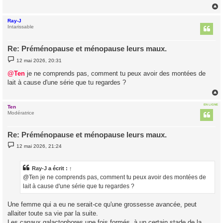
g
e
Ray-J
t
Intarissable
Re: Préménopause et ménopause leurs maux.
M
12 mai 2026, 20:31
e
s
@Ten
je ne comprends pas, comment tu peux avoir des montées de
s
lait à cause d'une série que tu regardes ?
a
g
e
EN LIGNE
Ten
t
Modératrice
Re: Préménopause et ménopause leurs maux.
M
12 mai 2026, 21:24
e
s
s
a
Ray-J
a écrit :
↑
g
@Ten je ne comprends pas, comment tu peux avoir des montées de
e
lait à cause d'une série que tu regardes ?
Une femme qui a eu ne serait-ce qu'une grossesse avancée, peut
allaiter toute sa vie par la suite.
Les canaux galactophores une fois formés, à un certain stade de la