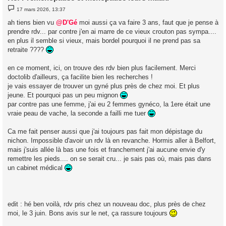
M
17 mars 2026, 13:37
e
s
ah tiens bien vu
@D'Gé
moi aussi ça va faire 3 ans, faut que je pense à
s
prendre rdv... par contre j'en ai marre de ce vieux crouton pas sympa....
a
g
en plus il semble si vieux, mais bordel pourquoi il ne prend pas sa
e
retraite ????
en ce moment, ici, on trouve des rdv bien plus facilement. Merci
doctolib d'ailleurs, ça facilite bien les recherches !
je vais essayer de trouver un gyné plus près de chez moi. Et plus
jeune. Et pourquoi pas un peu mignon
par contre pas une femme, j'ai eu 2 femmes gynéco, la 1ere était une
vraie peau de vache, la seconde a failli me tuer
Ca me fait penser aussi que j'ai toujours pas fait mon dépistage du
nichon. Impossible d'avoir un rdv là en revanche. Hormis aller à Belfort,
mais j'suis allée là bas une fois et franchement j'ai aucune envie d'y
remettre les pieds.... on se serait cru... je sais pas où, mais pas dans
un cabinet médical
edit : hé ben voilà, rdv pris chez un nouveau doc, plus près de chez
moi, le 3 juin. Bons avis sur le net, ça rassure toujours