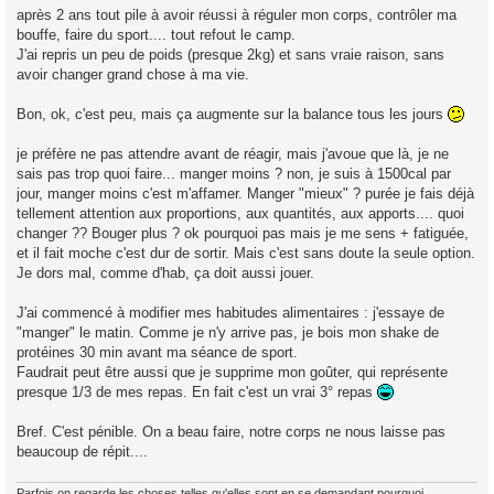
g
après 2 ans tout pile à avoir réussi à réguler mon corps, contrôler ma
e
bouffe, faire du sport.... tout refout le camp.
J'ai repris un peu de poids (presque 2kg) et sans vraie raison, sans
avoir changer grand chose à ma vie.
Bon, ok, c'est peu, mais ça augmente sur la balance tous les jours
je préfère ne pas attendre avant de réagir, mais j'avoue que là, je ne
sais pas trop quoi faire... manger moins ? non, je suis à 1500cal par
jour, manger moins c'est m'affamer. Manger "mieux" ? purée je fais déjà
tellement attention aux proportions, aux quantités, aux apports.... quoi
changer ?? Bouger plus ? ok pourquoi pas mais je me sens + fatiguée,
et il fait moche c'est dur de sortir. Mais c'est sans doute la seule option.
Je dors mal, comme d'hab, ça doit aussi jouer.
J'ai commencé à modifier mes habitudes alimentaires : j'essaye de
"manger" le matin. Comme je n'y arrive pas, je bois mon shake de
protéines 30 min avant ma séance de sport.
Faudrait peut être aussi que je supprime mon goûter, qui représente
presque 1/3 de mes repas. En fait c'est un vrai 3° repas
Bref. C'est pénible. On a beau faire, notre corps ne nous laisse pas
beaucoup de répit....
Parfois on regarde les choses telles qu'elles sont en se demandant pourquoi.