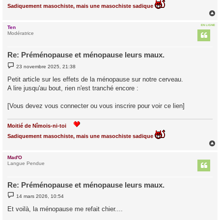
Sadiquement masochiste, mais une masochiste sadique
EN LIGNE
Ten
t
Modératrice
Re: Préménopause et ménopause leurs maux.
M
23 novembre 2025, 21:38
e
s
Petit article sur les effets de la ménopause sur notre cerveau.
s
A lire jusqu'au bout, rien n'est tranché encore :
a
g
e
[Vous devez vous connecter ou vous inscrire pour voir ce lien]
Moitié de Nîmois-ni-toi
Sadiquement masochiste, mais une masochiste sadique
Mad'O
t
Langue Pendue
Re: Préménopause et ménopause leurs maux.
M
14 mars 2026, 10:54
e
s
Et voilà, la ménopause me refait chier....
s
a