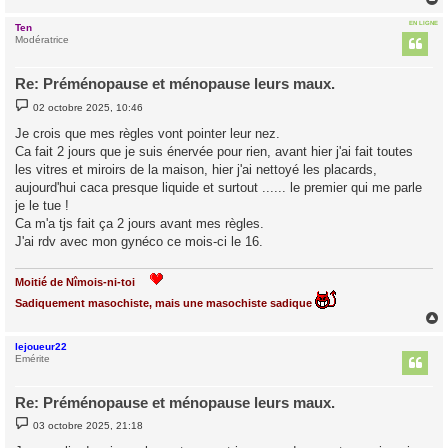
EN LIGNE
Ten
t
Modératrice
Re: Préménopause et ménopause leurs maux.
M
02 octobre 2025, 10:46
e
s
Je crois que mes règles vont pointer leur nez.
s
Ca fait 2 jours que je suis énervée pour rien, avant hier j'ai fait toutes
a
g
les vitres et miroirs de la maison, hier j'ai nettoyé les placards,
e
aujourd'hui caca presque liquide et surtout ...... le premier qui me parle
je le tue !
Ca m'a tjs fait ça 2 jours avant mes règles.
J'ai rdv avec mon gynéco ce mois-ci le 16.
Moitié de Nîmois-ni-toi
Sadiquement masochiste, mais une masochiste sadique
lejoueur22
t
Emérite
Re: Préménopause et ménopause leurs maux.
M
03 octobre 2025, 21:18
e
s