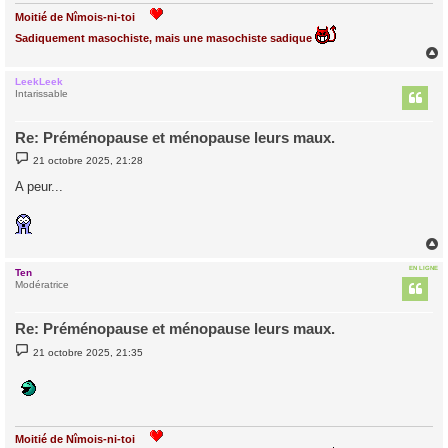
Moitié de Nîmois-ni-toi
Sadiquement masochiste, mais une masochiste sadique
LeekLeek
t
Intarissable
Re: Préménopause et ménopause leurs maux.
M
21 octobre 2025, 21:28
e
s
A peur...
s
a
g
e
EN LIGNE
Ten
t
Modératrice
Re: Préménopause et ménopause leurs maux.
M
21 octobre 2025, 21:35
e
s
s
a
g
e
Moitié de Nîmois-ni-toi