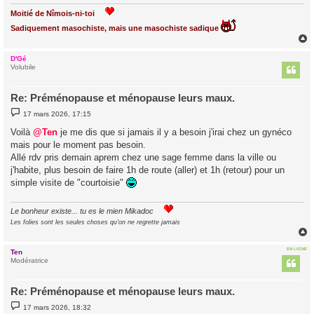
Moitié de Nîmois-ni-toi
Sadiquement masochiste, mais une masochiste sadique
D'Gé
t
Volubile
Re: Préménopause et ménopause leurs maux.
M
17 mars 2026, 17:15
e
s
Voilà
@Ten
je me dis que si jamais il y a besoin j'irai chez un gynéco
s
mais pour le moment pas besoin.
a
g
Allé rdv pris demain aprem chez une sage femme dans la ville ou
e
j'habite, plus besoin de faire 1h de route (aller) et 1h (retour) pour un
simple visite de "courtoisie"
Le bonheur existe... tu es le mien Mikadoc
Les folies sont les seules choses qu'on ne regrette jamais
EN LIGNE
Ten
t
Modératrice
Re: Préménopause et ménopause leurs maux.
M
17 mars 2026, 18:32
e