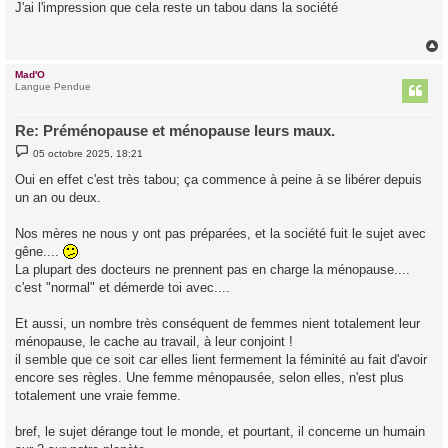
s
J'ai l'impression que cela reste un tabou dans la société
s
a
g
e
Mad'O
t
Langue Pendue
Re: Préménopause et ménopause leurs maux.
M
05 octobre 2025, 18:21
e
s
Oui en effet c'est très tabou; ça commence à peine à se libérer depuis
s
un an ou deux.
a
g
e
Nos mères ne nous y ont pas préparées, et la société fuit le sujet avec
gêne....
La plupart des docteurs ne prennent pas en charge la ménopause....
c'est "normal" et démerde toi avec....
Et aussi, un nombre très conséquent de femmes nient totalement leur
ménopause, le cache au travail, à leur conjoint !
il semble que ce soit car elles lient fermement la féminité au fait d'avoir
encore ses règles. Une femme ménopausée, selon elles, n'est plus
totalement une vraie femme.
bref, le sujet dérange tout le monde, et pourtant, il concerne un humain