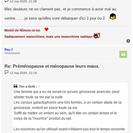
12 mai 2026, 21:26
e
s
Mes douleurs ne se clament pas, et je commence à avoir mal au
s
a
ventre........je sens qu'elles vont débarquer d'ici 1 jour ou 2
g
e
Moitié de Nîmois-ni-toi
Sadiquement masochiste, mais une masochiste sadique
Ray-J
t
Intarissable
Re: Préménopause et ménopause leurs maux.
M
12 mai 2026, 22:19
e
s
s
a
Ten
a écrit :
↑
g
Une femme qui a eu ne serait-ce qu'une grossesse avancée, peut
e
allaiter toute sa vie par la suite.
Les canaux galactophores une fois formés, à un certain stade de la
grossesse, restent en place toute sa vie.
Suffit de mettre un enfant au sein, qu'il tète un certain temps et le
corps de la "nourrice" produit du lait.
Les nourrices qu'on utilisait avant n'étaient pas tout le temps enceinte