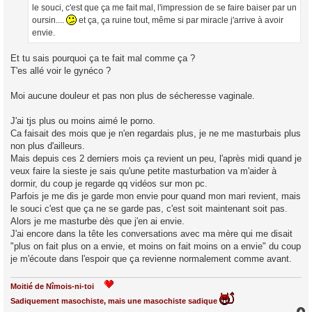
le souci, c'est que ça me fait mal, l'impression de se faire baiser par un
oursin....
et ça, ça ruine tout, même si par miracle j'arrive à avoir
envie.
Et tu sais pourquoi ça te fait mal comme ça ?
T'es allé voir le gynéco ?
Moi aucune douleur et pas non plus de sécheresse vaginale.
J'ai tjs plus ou moins aimé le porno.
Ca faisait des mois que je n'en regardais plus, je ne me masturbais plus
non plus d'ailleurs.
Mais depuis ces 2 derniers mois ça revient un peu, l'après midi quand je
veux faire la sieste je sais qu'une petite masturbation va m'aider à
dormir, du coup je regarde qq vidéos sur mon pc.
Parfois je me dis je garde mon envie pour quand mon mari revient, mais
le souci c'est que ça ne se garde pas, c'est soit maintenant soit pas.
Alors je me masturbe dès que j'en ai envie.
J'ai encore dans la tête les conversations avec ma mère qui me disait
"plus on fait plus on a envie, et moins on fait moins on a envie" du coup
je m'écoute dans l'espoir que ça revienne normalement comme avant.
Moitié de Nîmois-ni-toi
Sadiquement masochiste, mais une masochiste sadique