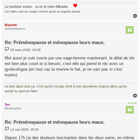
Le bonheur existe... tu es le mien Mikadoc
Les folies sont les seules choses qu'on ne regrette jamais
Biquette
t
Administrateur
Re: Préménopause et ménopause leurs maux.
M
20 mars 2026, 18:29
e
s
Moi aussi je suis suivie par une sage-femme maintenant, le délai de rdv
s
est bien plus court et si besoin, c'est elle qui prend le rdv avec un
a
g
gynécologue (en tout cas la mienne le fait, je ne sais pas si c'est
e
toutes)
Le pire dans tout ça, c'est qu'on n'a pas droit à une deuxième chance alors qu'on
aurait su quoi en faire.
EN LIGNE
Ten
t
Modératrice
Re: Préménopause et ménopause leurs maux.
M
12 mai 2026, 19:20
e
s
Depuis 17h j'ai des douleurs lancinantes dans les deux seins, en même
s