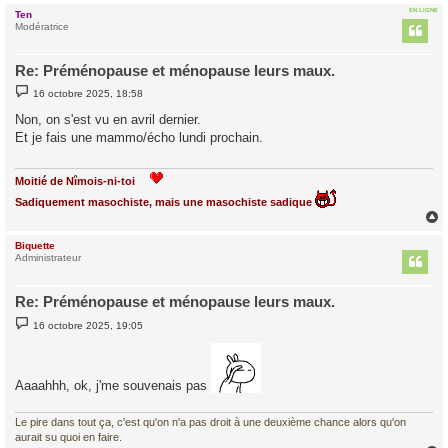
EN LIGNE
Ten
t
Modératrice
Re: Préménopause et ménopause leurs maux.
M
16 octobre 2025, 18:58
e
s
Non, on s'est vu en avril dernier.
s
Et je fais une mammo/écho lundi prochain.
a
g
e
Moitié de Nîmois-ni-toi
Sadiquement masochiste, mais une masochiste sadique
Biquette
t
Administrateur
Re: Préménopause et ménopause leurs maux.
M
16 octobre 2025, 19:05
e
s
s
a
g
Aaaahhh, ok, j'me souvenais pas
e
Le pire dans tout ça, c'est qu'on n'a pas droit à une deuxième chance alors qu'on
aurait su quoi en faire.