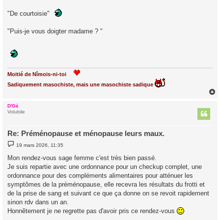
s
s
"De courtoisie"
a
g
e
"Puis-je vous doigter madame ? "
Moitié de Nîmois-ni-toi
Sadiquement masochiste, mais une masochiste sadique
D'Gé
t
Volubile
Re: Préménopause et ménopause leurs maux.
M
19 mars 2026, 11:35
e
s
Mon rendez-vous sage femme c'est très bien passé.
s
Je suis repartie avec une ordonnance pour un checkup complet, une
a
g
ordonnance pour des compléments alimentaires pour atténuer les
e
symptômes de la préménopause, elle recevra les résultats du frotti et
de la prise de sang et suivant ce que ça donne on se revoit rapidement
sinon rdv dans un an.
Honnêtement je ne regrette pas d'avoir pris ce rendez-vous