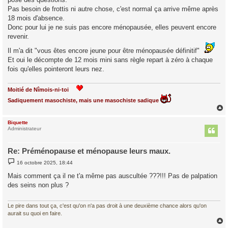
e
Pas besoin de frottis ni autre chose, c'est normal ça arrive même après
18 mois d'absence.
Donc pour lui je ne suis pas encore ménopausée, elles peuvent encore
revenir.
Il m'a dit "vous êtes encore jeune pour être ménopausée définitif"
Et oui le décompte de 12 mois mini sans règle repart à zéro à chaque
fois qu'elles pointeront leurs nez.
Moitié de Nîmois-ni-toi
Sadiquement masochiste, mais une masochiste sadique
Biquette
t
Administrateur
Re: Préménopause et ménopause leurs maux.
M
16 octobre 2025, 18:44
e
s
Mais comment ça il ne t'a même pas auscultée ???!!! Pas de palpation
s
des seins non plus ?
a
g
e
Le pire dans tout ça, c'est qu'on n'a pas droit à une deuxième chance alors qu'on
aurait su quoi en faire.