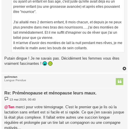
ou ayant un enfant en bas age, c'est juste qu'elle avait déjà eu un
premier enfant (ou une grossesse avancée) et après elles pouvaient
être "nourrice".
J'ai allaité mes 2 derniers enfant, 8 mois chacun, et depuis je ne peux
plus prendre dans mes bras des nourrissons......j'ai des montées de
lait immédiatement. Et il me suffit d'imaginer ou de rêver que j'ai un
bébé pour que ça vienne.
Il m'arrive d'avoir des montées de lait la nuit pendant mes rêves, je me
réveille le matin avec les bouts de sein collants.
Putain dingue ! Je ne savais pas. Décidément les femmes vous êtes
vraiment fascinantes !
galinstan
t
Langue Pendue
Re: Préménopause et ménopause leurs maux.
M
13 mai 2026, 00:40
e
s
@Ten
merci pour votre témoignage. C'est le premier que je lis où la
s
lactation sans enfant est si facile et si rapide. Ce que j'en savais jusque
a
g
là était plus complexe. Il fallait entre autres une succion longue
e
régulière et prolongée par un tire lait un compagnon ou une compagne
motivés...