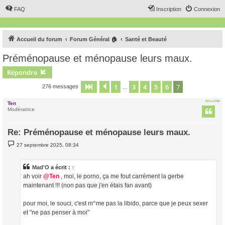
FAQ
Inscription
Connexion
Accueil du forum
Forum Général 🏠
Santé et Beauté
Préménopause et ménopause leurs maux.
Répondre
1
3
4
5
6
7
Page
7
Précédent
sur
7
276 messages
…
EN LIGNE
Ten
Modératrice
Re: Préménopause et ménopause leurs maux.
M
27 septembre 2025, 08:34
e
s
s
a
Mad'O
a écrit :
↑
g
ah voir
@Ten
, moi, le porno, ça me fout carrément la gerbe
e
maintenant !!! (non pas que j'en étais fan avant)
pour moi, le souci, c'est m^me pas la libido, parce que je peux sexer
et "ne pas penser à moi"