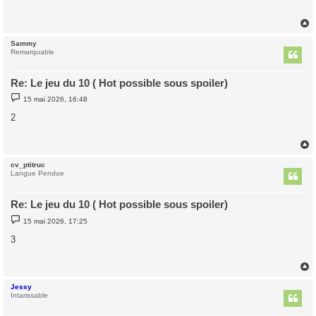
a
g
e
Sammy
t
Remarquable
Re: Le jeu du 10 ( Hot possible sous spoiler)
M
15 mai 2026, 16:48
e
s
2
s
a
g
e
cv_ptitruc
t
Langue Pendue
Re: Le jeu du 10 ( Hot possible sous spoiler)
M
15 mai 2026, 17:25
e
s
3
s
a
g
e
Jessy
t
Intarissable