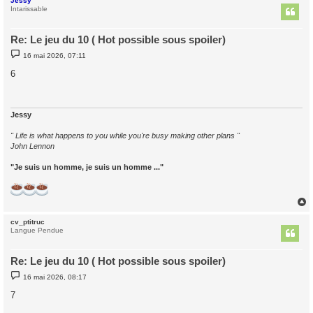
Jessy
t
Intarissable
Re: Le jeu du 10 ( Hot possible sous spoiler)
M
16 mai 2026, 07:11
e
s
6
s
a
g
e
Jessy
" Life is what happens to you while you're busy making other plans "
John Lennon
"Je suis un homme, je suis un homme ..."
cv_ptitruc
t
Langue Pendue
Re: Le jeu du 10 ( Hot possible sous spoiler)
M
16 mai 2026, 08:17
e
s
7
s
a