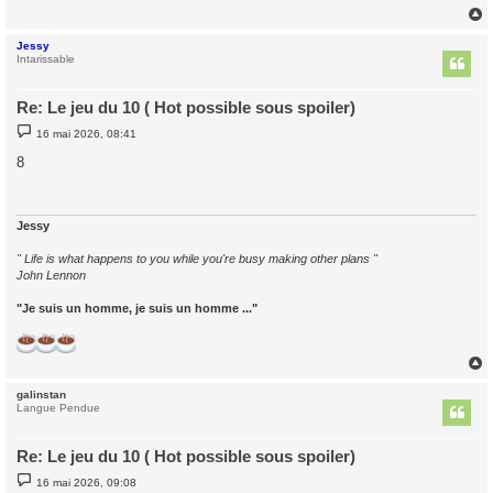
g
e
Jessy
t
Intarissable
Re: Le jeu du 10 ( Hot possible sous spoiler)
M
16 mai 2026, 08:41
e
s
8
s
a
g
e
Jessy
" Life is what happens to you while you're busy making other plans "
John Lennon
"Je suis un homme, je suis un homme ..."
galinstan
t
Langue Pendue
Re: Le jeu du 10 ( Hot possible sous spoiler)
M
16 mai 2026, 09:08
e