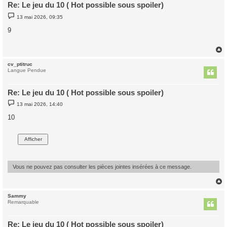
Re: Le jeu du 10 ( Hot possible sous spoiler)
M
13 mai 2026, 09:35
e
s
9
s
a
g
e
cv_ptitruc
t
Langue Pendue
Re: Le jeu du 10 ( Hot possible sous spoiler)
M
13 mai 2026, 14:40
e
s
10
s
a
g
e
Vous ne pouvez pas consulter les pièces jointes insérées à ce message.
Sammy
t
Remarquable
Re: Le jeu du 10 ( Hot possible sous spoiler)