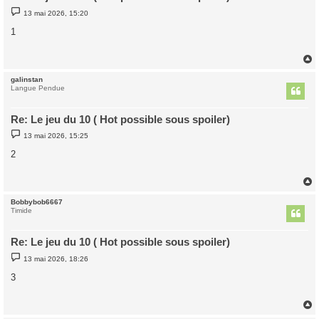
M
13 mai 2026, 15:20
e
s
1
s
a
g
e
galinstan
t
Langue Pendue
Re: Le jeu du 10 ( Hot possible sous spoiler)
M
13 mai 2026, 15:25
e
s
2
s
a
g
e
Bobbybob6667
t
Timide
Re: Le jeu du 10 ( Hot possible sous spoiler)
M
13 mai 2026, 18:26
e
s
3
s
a
g
e