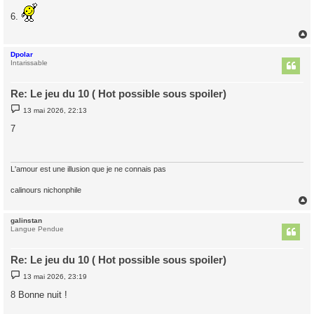
s
s
6.
a
g
e
Dpolar
t
Intarissable
Re: Le jeu du 10 ( Hot possible sous spoiler)
M
13 mai 2026, 22:13
e
s
7
s
a
g
e
L'amour est une illusion que je ne connais pas
calinours nichonphile
galinstan
t
Langue Pendue
Re: Le jeu du 10 ( Hot possible sous spoiler)
M
13 mai 2026, 23:19
e
s
8 Bonne nuit !
s
a