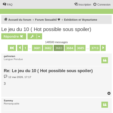
FAQ
Inscription
Connexion
Accueil du forum
Forum Sexualité 💗
Exhibition et Voyeurisme
Le jeu du 10 ( Hot possible sous spoiler)
Répondre
148500 messages
1
3681
3682
3683
3684
3685
3713
Page
3683
Précédent
sur
3713
Sui
…
…
galinstan
Langue Pendue
Re: Le jeu du 10 ( Hot possible sous spoiler)
M
12 mai 2026, 17:17
e
s
3
s
a
g
e
Sammy
t
Remarquable