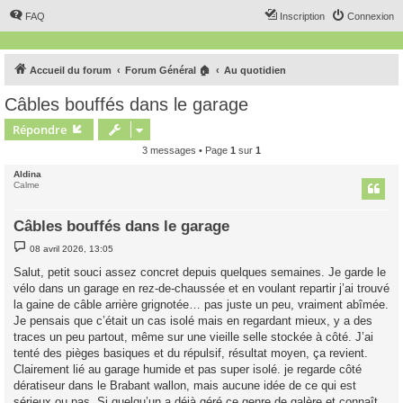
FAQ
Inscription
Connexion
Accueil du forum
Forum Général 🏠
Au quotidien
Câbles bouffés dans le garage
Répondre
3 messages • Page
1
sur
1
Aldina
Calme
Câbles bouffés dans le garage
M
08 avril 2026, 13:05
e
s
Salut, petit souci assez concret depuis quelques semaines. Je garde le
s
vélo dans un garage en rez-de-chaussée et en voulant repartir j’ai trouvé
a
g
la gaine de câble arrière grignotée… pas juste un peu, vraiment abîmée.
e
Je pensais que c’était un cas isolé mais en regardant mieux, y a des
traces un peu partout, même sur une vieille selle stockée à côté. J’ai
tenté des pièges basiques et du répulsif, résultat moyen, ça revient.
Clairement lié au garage humide et pas super isolé. je regarde côté
dératiseur dans le Brabant wallon, mais aucune idée de ce qui est
sérieux ou pas. Si quelqu’un a déjà géré ce genre de galère et connaît