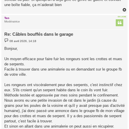
une boîte fiable, ça m’aiderait bien
EN LIGNE
Ten
t
Modératrice
Re: Câbles bouffés dans le garage
M
08 avril 2026, 14:18
e
s
Bonjour,
s
a
g
Un moyen efficace pour faire fuir les rongeurs sont les crottes et mues
e
de serpents.
Facile à trouver dans une animalerie ou en demandant sur le groupe fb
de votre ville.
Les rongeurs ont viscéralement peur des serpents, c'est instinctif chez
eux. S'ils croient qu'un serpent habite dans le coin ils vont fuir.
Méthode testée et approuvée par mes soins pendant le confinement.
Nous avons eu une petite invasion de rat dans le jardin (à cause du
grains pour les poules de la voisine et qu'il y avait presque pas d'activité
humaine), j'ai donc passé une annonce dans le groupe fb de mon village
pour des crottes et mues de serpent. Il y a des passionnés de serpent
partout, c'est facile à trouver.
Et sinon en allant dans une animalerie on peut aussi en récupérer.