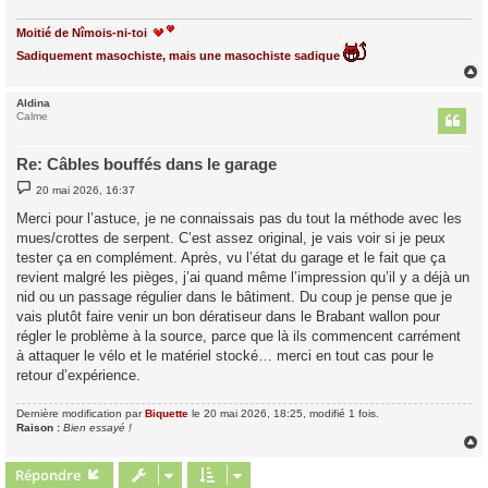
Moitié de Nîmois-ni-toi
Sadiquement masochiste, mais une masochiste sadique
Aldina
t
Calme
Re: Câbles bouffés dans le garage
M
20 mai 2026, 16:37
e
s
Merci pour l’astuce, je ne connaissais pas du tout la méthode avec les
s
mues/crottes de serpent. C’est assez original, je vais voir si je peux
a
g
tester ça en complément. Après, vu l’état du garage et le fait que ça
e
revient malgré les pièges, j’ai quand même l’impression qu’il y a déjà un
nid ou un passage régulier dans le bâtiment. Du coup je pense que je
vais plutôt faire venir un bon dératiseur dans le Brabant wallon pour
régler le problème à la source, parce que là ils commencent carrément
à attaquer le vélo et le matériel stocké… merci en tout cas pour le
retour d’expérience.
Dernière modification par
Biquette
le 20 mai 2026, 18:25, modifié 1 fois.
Raison :
Bien essayé !
Répondre
t