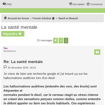
FAQ
Inscription
Connexion
Accueil du forum
Forum Général 🏠
Santé et Beauté
La santé mentale
Répondre
1
2
Précédent
51 messages
Ten
Modératrice
Re: La santé mentale
M
30 décembre 2025, 18:01
e
s
Je viens de faire une recherche google et j'ai trouvé ça sur les
s
hallucinations auditives lors d'un deuil :
a
g
e
Les hallucinations auditives (entendre des voix, des bruits) sont
fréquentes et
normales pendant le deuil, car le cerveau réagit au stress intense
en créant des sensations perçues comme réelles, comme entendre
le défunt appeler ou faire ses bruits habituels. Ces expériences