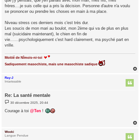
que j'y pensais, que j'en parlais avec mon mari, mes fils, mes
frères....je suis celle qui a pris la décision. Personne d'autre n'a voulu
se prononcer ou prendre les choses en main à ma place.
Niveau stress ces derniers mois c'est très dur.
Les soucis de mon mari au boulot, mon 2ème qui va de plus en plus
mal (suicidaire maintenant), le chien en fin de
vie.......psychologiquement c'est hard clairement, ma psyché part en
vrille.
Moitié de Nîmois-ni-toi
Sadiquement masochiste, mais une masochiste sadique
Ray-J
t
Intarissable
Re: La santé mentale
M
30 décembre 2025, 20:44
e
s
Courage à toi
@Ten
!
s
a
g
e
Wooki
t
Langue Pendue