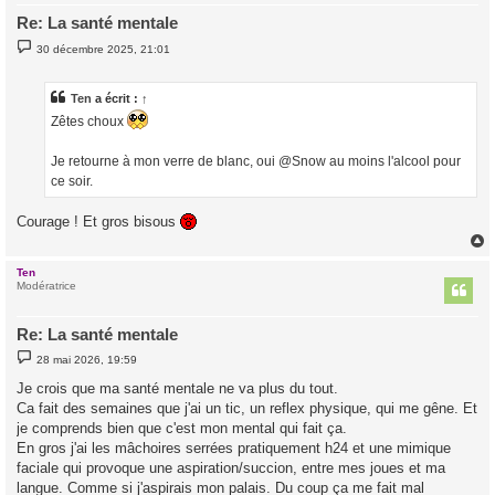
Re: La santé mentale
M
30 décembre 2025, 21:01
e
s
s
a
Ten
a écrit :
↑
g
Zêtes choux
e
Je retourne à mon verre de blanc, oui @Snow au moins l'alcool pour
ce soir.
Courage ! Et gros bisous
Ten
t
Modératrice
Re: La santé mentale
M
28 mai 2026, 19:59
e
s
Je crois que ma santé mentale ne va plus du tout.
s
Ca fait des semaines que j'ai un tic, un reflex physique, qui me gêne. Et
a
g
je comprends bien que c'est mon mental qui fait ça.
e
En gros j'ai les mâchoires serrées pratiquement h24 et une mimique
faciale qui provoque une aspiration/succion, entre mes joues et ma
langue. Comme si j'aspirais mon palais. Du coup ça me fait mal