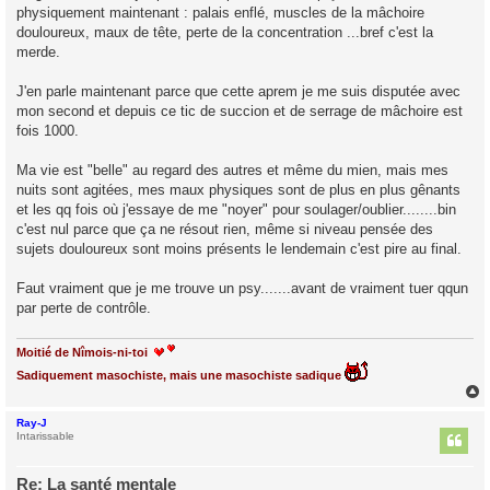
physiquement maintenant : palais enflé, muscles de la mâchoire
douloureux, maux de tête, perte de la concentration ...bref c'est la
merde.
J'en parle maintenant parce que cette aprem je me suis disputée avec
mon second et depuis ce tic de succion et de serrage de mâchoire est
fois 1000.
Ma vie est "belle" au regard des autres et même du mien, mais mes
nuits sont agitées, mes maux physiques sont de plus en plus gênants
et les qq fois où j'essaye de me "noyer" pour soulager/oublier........bin
c'est nul parce que ça ne résout rien, même si niveau pensée des
sujets douloureux sont moins présents le lendemain c'est pire au final.
Faut vraiment que je me trouve un psy.......avant de vraiment tuer qqun
par perte de contrôle.
Moitié de Nîmois-ni-toi
Sadiquement masochiste, mais une masochiste sadique
Ray-J
t
Intarissable
Re: La santé mentale