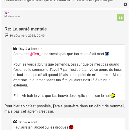
Ten
t
Modératrice
Re: La santé mentale
M
30 décembre 2025, 20:40
e
s
s
a
Ray-J
a écrit :
↑
g
Ah merde
@Ten
, je ne savais pas que ton chien était mort
e
Pour les voix et bruits que t'entends, t'es sûr que ce n'est pas quand
t'es entre le sommeil et l'éveil ? ça m'est déjà arrivé ce genre de trucs,
et tout le temps c'était quand j'étais sur le point de m'endormir... Mais
c'est soit uniquement dans ma tête, ou alors c'est lié à un bruit
extérieur.
Edit : Ah bah je vois que t'as trouvé des explications sur le net
Pour hier soir c'est possible, j'étais peut-être dans un début de sommeil,
mais pas cet aprem c'est sûr.
Snow
a écrit :
↑
Faut arrêter l’alcool ou les drogues