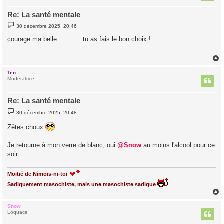
Re: La santé mentale
M
30 décembre 2025, 20:46
e
s
courage ma belle ........... tu as fais le bon choix !
s
a
g
e
Ten
t
Modératrice
Re: La santé mentale
M
30 décembre 2025, 20:48
e
s
Zêtes choux
s
a
g
Je retourne à mon verre de blanc, oui
@Snow
au moins l'alcool pour ce
e
soir.
Moitié de Nîmois-ni-toi
Sadiquement masochiste, mais une masochiste sadique
Snow
t
Loquace