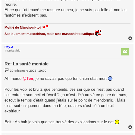
l'écrire.
Et ce que j'ai trouvé me rassure un peu, je ne suis pas folle et non les
fantômes n'existent pas.
Moitié de Nîmois-ni-toi
Sadiquement masochiste, mais une masochiste sadique
Ray-J
t
Intarissable
Re: La santé mentale
M
30 décembre 2025, 19:09
e
s
Ah merde
@Ten
, je ne savais pas que ton chien était mort
s
a
g
Pour les voix et bruits que t'entends, t'es sûr que ce n'est pas quand
e
t'es entre le sommeil et l'éveil ? ça m'est déjà arrivé ce genre de trucs,
et tout le temps c'était quand j'étais sur le point de m'endormir... Mais
c'est soit uniquement dans ma tête, ou alors c'est lié à un bruit
extérieur.
Edit : Ah bah je vois que t'as trouvé des explications sur le net