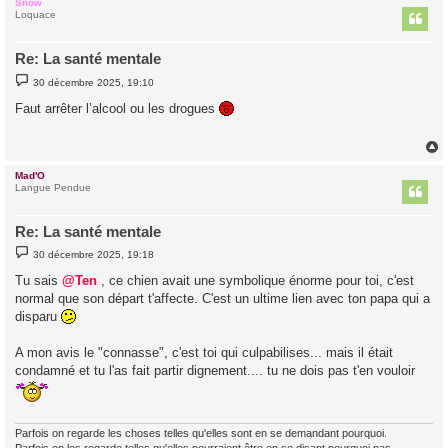
Snow
t
Loquace
Re: La santé mentale
M
30 décembre 2025, 19:10
e
s
Faut arrêter l’alcool ou les drogues
s
a
g
e
Mad'O
t
Langue Pendue
Re: La santé mentale
M
30 décembre 2025, 19:18
e
s
Tu sais
@Ten
, ce chien avait une symbolique énorme pour toi, c'est
s
normal que son départ t'affecte. C'est un ultime lien avec ton papa qui a
a
g
disparu
e
A mon avis le "connasse", c'est toi qui culpabilises... mais il était
condamné et tu l'as fait partir dignement.... tu ne dois pas t'en vouloir
Parfois on regarde les choses telles qu'elles sont en se demandant pourquoi.
Parfois on les regarde telles qu'elles pourraient être en se disant pourquoi pas.