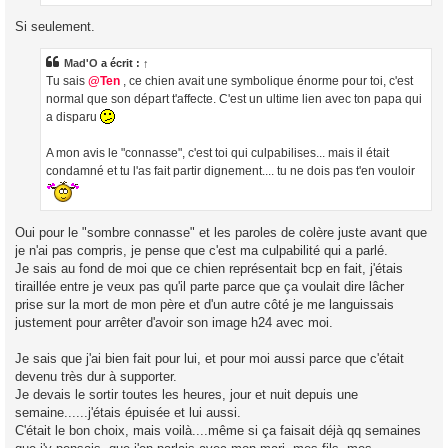
Si seulement.
Mad'O
a écrit :
↑
Tu sais
@Ten
, ce chien avait une symbolique énorme pour toi, c'est
normal que son départ t'affecte. C'est un ultime lien avec ton papa qui
a disparu
A mon avis le "connasse", c'est toi qui culpabilises... mais il était
condamné et tu l'as fait partir dignement.... tu ne dois pas t'en vouloir
Oui pour le "sombre connasse" et les paroles de colère juste avant que
je n'ai pas compris, je pense que c'est ma culpabilité qui a parlé.
Je sais au fond de moi que ce chien représentait bcp en fait, j'étais
tiraillée entre je veux pas qu'il parte parce que ça voulait dire lâcher
prise sur la mort de mon père et d'un autre côté je me languissais
justement pour arrêter d'avoir son image h24 avec moi.
Je sais que j'ai bien fait pour lui, et pour moi aussi parce que c'était
devenu très dur à supporter.
Je devais le sortir toutes les heures, jour et nuit depuis une
semaine......j'étais épuisée et lui aussi.
C'était le bon choix, mais voilà....même si ça faisait déjà qq semaines