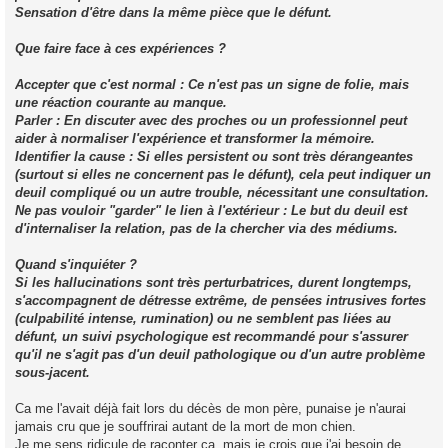
Sensation d'être dans la même pièce que le défunt.
Que faire face à ces expériences ?
Accepter que c'est normal : Ce n'est pas un signe de folie, mais
une réaction courante au manque.
Parler : En discuter avec des proches ou un professionnel peut
aider à normaliser l'expérience et transformer la mémoire.
Identifier la cause : Si elles persistent ou sont très dérangeantes
(surtout si elles ne concernent pas le défunt), cela peut indiquer un
deuil compliqué ou un autre trouble, nécessitant une consultation.
Ne pas vouloir "garder" le lien à l'extérieur : Le but du deuil est
d'internaliser la relation, pas de la chercher via des médiums.
Quand s'inquiéter ?
Si les hallucinations sont très perturbatrices, durent longtemps,
s'accompagnent de détresse extrême, de pensées intrusives fortes
(culpabilité intense, rumination) ou ne semblent pas liées au
défunt, un suivi psychologique est recommandé pour s'assurer
qu'il ne s'agit pas d'un deuil pathologique ou d'un autre problème
sous-jacent.
Ca me l'avait déjà fait lors du décès de mon père, punaise je n'aurai
jamais cru que je souffrirai autant de la mort de mon chien.
Je me sens ridicule de raconter ça, mais je crois que j'ai besoin de