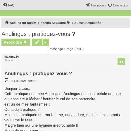
FAQ
Inscription
Connexion
Accueil du forum
Forum Sexualité 💗
Autres Sexualités
Anulingus : pratiquez-vous ?
Répondre
1 message • Page
1
sur
1
Maxime26
Timide
Anulingus : pratiquez-vous ?
M
02 juin 2026, 09:20
e
s
Bonjour à tous,
s
Cette pratique nommée Anulingus, Anulingus ou aussi pétale de rose…
a
g
qui consiste à lécher / bouffer le cul de son partenaire,
e
est un de mes fantasmes ;
Qui a dejà pratiqué ?
Moi je l’ai pratiquée sur ma femme, qui a adoré, mais elle n’a jamais
voulu me le faire…
Malgré bien sûr une hygiène irréprochable !!
Merci de vos retours !