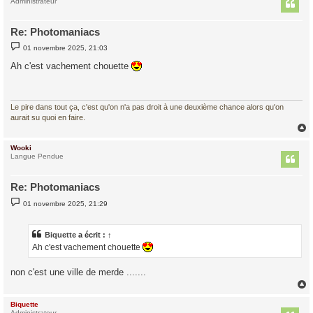
t
Administrateur
Re: Photomaniacs
M
01 novembre 2025, 21:03
e
s
Ah c'est vachement chouette
s
a
g
e
Le pire dans tout ça, c'est qu'on n'a pas droit à une deuxième chance alors qu'on
aurait su quoi en faire.
Wooki
t
Langue Pendue
Re: Photomaniacs
M
01 novembre 2025, 21:29
e
s
s
a
Biquette
a écrit :
↑
g
Ah c'est vachement chouette
e
non c'est une ville de merde .......
Biquette
Administrateur