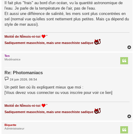
Il fait plus "frais" au bord d'un océan, vu la quantité astronomique de
l'eau. Je parle de la température de l'air, pas de l'eau.
Et aussi une différence de salinité, les mers sont plus concentrées en
sel (normal vue qu'elles sont nettement plus petites. Mais ça dépend du
style de mer aussi).
Moitié de Nîmois-ni-toi
Sadiquement masochiste, mais une masochiste sadique
Ten
t
Modératrice
Re: Photomaniacs
M
24 juin 2026, 06:54
e
s
Un petit lien où ils expliquent mieux que moi :
s
[Vous devez vous connecter ou vous inscrire pour voir ce lien]
a
g
e
Moitié de Nîmois-ni-toi
Sadiquement masochiste, mais une masochiste sadique
Biquette
t
Administrateur