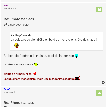
Ten
t
Modératrice
Re: Photomaniacs
M
23 juin 2026, 09:04
e
s
s
a
Ray-J
a écrit :
↑
g
ça doit faire du bien d'être en bord de mer... Ici on crève de chaud !
e
Au bord de l'océan oui, mais au bord de la mer non
Différence importante
Moitié de Nîmois-ni-toi
Sadiquement masochiste, mais une masochiste sadique
Ray-J
t
Intarissable
Re: Photomaniacs