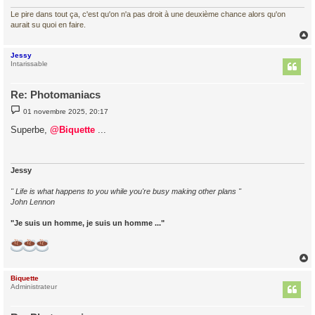
Le pire dans tout ça, c'est qu'on n'a pas droit à une deuxième chance alors qu'on
aurait su quoi en faire.
Jessy
t
Intarissable
Re: Photomaniacs
M
01 novembre 2025, 20:17
e
s
Superbe,
@Biquette
...
s
a
g
e
Jessy
" Life is what happens to you while you're busy making other plans "
John Lennon
"Je suis un homme, je suis un homme ..."
Biquette
t
Administrateur