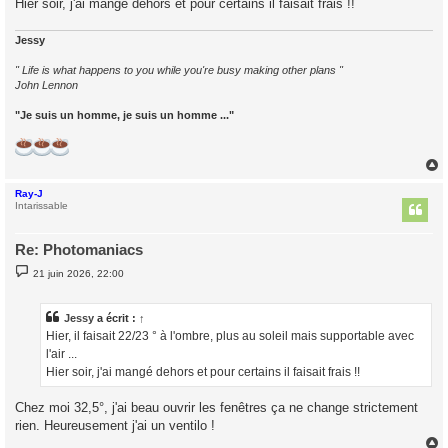
Hier soir, j'ai mangé dehors et pour certains il faisait frais !!
Jessy
" Life is what happens to you while you're busy making other plans "
John Lennon
"Je suis un homme, je suis un homme ..."
Ray-J
t
Intarissable
Re: Photomaniacs
M
21 juin 2026, 22:00
e
s
s
a
Jessy
a écrit :
↑
g
Hier, il faisait 22/23 ° à l'ombre, plus au soleil mais supportable avec
e
l'air ...
Hier soir, j'ai mangé dehors et pour certains il faisait frais !!
Chez moi 32,5°, j'ai beau ouvrir les fenêtres ça ne change strictement
rien. Heureusement j'ai un ventilo !