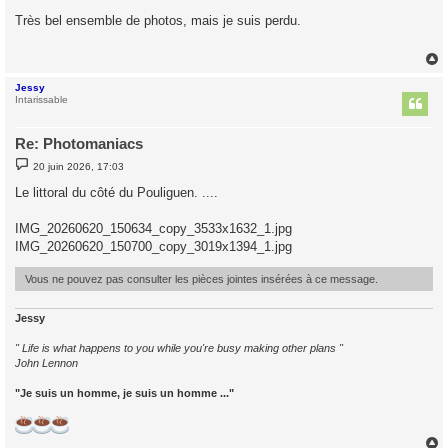
e
s
Très bel ensemble de photos, mais je suis perdu.
s
a
g
e
Jessy
t
Intarissable
Re: Photomaniacs
M
20 juin 2026, 17:03
e
s
Le littoral du côté du Pouliguen. ....
s
a
g
IMG_20260620_150634_copy_3533x1632_1.jpg
e
IMG_20260620_150700_copy_3019x1394_1.jpg
Vous ne pouvez pas consulter les pièces jointes insérées à ce message.
Jessy
" Life is what happens to you while you're busy making other plans "
John Lennon
"Je suis un homme, je suis un homme ..."