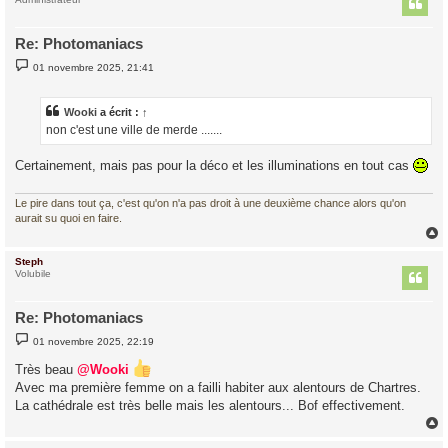
t
Re: Photomaniacs
M
01 novembre 2025, 21:41
e
s
s
a
Wooki
a écrit :
↑
g
non c'est une ville de merde .......
e
Certainement, mais pas pour la déco et les illuminations en tout cas
Le pire dans tout ça, c'est qu'on n'a pas droit à une deuxième chance alors qu'on
aurait su quoi en faire.
Steph
t
Volubile
Re: Photomaniacs
M
01 novembre 2025, 22:19
e
s
Très beau
@Wooki
s
a
Avec ma première femme on a failli habiter aux alentours de Chartres.
g
La cathédrale est très belle mais les alentours... Bof effectivement.
e