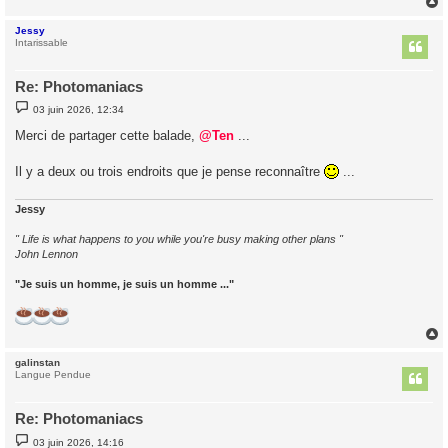
Jessy
t
Intarissable
Re: Photomaniacs
M
03 juin 2026, 12:34
e
s
Merci de partager cette balade,
@Ten
...
s
a
g
Il y a deux ou trois endroits que je pense reconnaître
...
e
Jessy
" Life is what happens to you while you're busy making other plans "
John Lennon
"Je suis un homme, je suis un homme ..."
galinstan
t
Langue Pendue
Re: Photomaniacs
M
03 juin 2026, 14:16