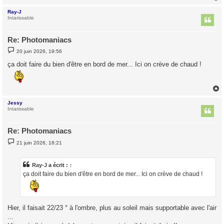
Ray-J
t
Intarissable
Re: Photomaniacs
M
20 juin 2026, 19:56
e
s
ça doit faire du bien d'être en bord de mer... Ici on crève de chaud !
s
a
g
e
Jessy
t
Intarissable
Re: Photomaniacs
M
21 juin 2026, 18:21
e
s
s
a
Ray-J
a écrit :
↑
g
ça doit faire du bien d'être en bord de mer... Ici on crève de chaud !
e
Hier, il faisait 22/23 ° à l'ombre, plus au soleil mais supportable avec l'air
...