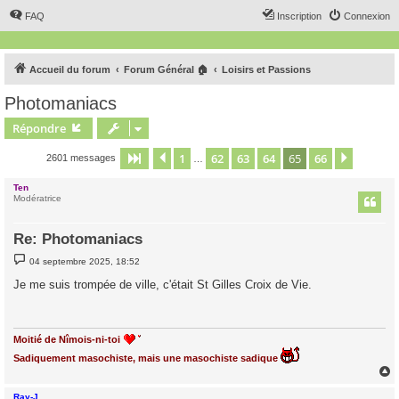
FAQ
Inscription
Connexion
Accueil du forum
Forum Général 🏠
Loisirs et Passions
Photomaniacs
Répondre
1
62
63
64
65
66
Page
65
Précédent
sur
66
Suivant
2601 messages
…
Ten
Modératrice
Re: Photomaniacs
M
04 septembre 2025, 18:52
e
s
Je me suis trompée de ville, c'était St Gilles Croix de Vie.
s
a
g
e
Moitié de Nîmois-ni-toi
Sadiquement masochiste, mais une masochiste sadique
Ray-J