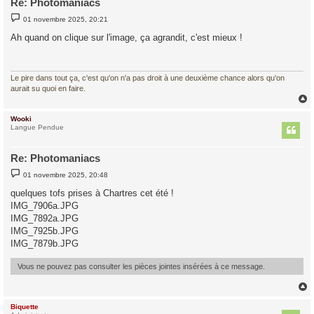
Re: Photomaniacs
M
01 novembre 2025, 20:21
e
s
Ah quand on clique sur l'image, ça agrandit, c'est mieux !
s
a
g
e
Le pire dans tout ça, c'est qu'on n'a pas droit à une deuxième chance alors qu'on
aurait su quoi en faire.
Wooki
t
Langue Pendue
Re: Photomaniacs
M
01 novembre 2025, 20:48
e
s
quelques tofs prises à Chartres cet été !
s
IMG_7906a.JPG
a
g
IMG_7892a.JPG
e
IMG_7925b.JPG
IMG_7879b.JPG
Vous ne pouvez pas consulter les pièces jointes insérées à ce message.
Biquette