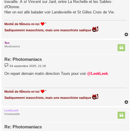
travaille. À st Vincent sur Jard, entre La Rochelle et les Sables-
d'Olonne.
Hier on est allé balader voir Landevieille et St Gilles Croix de Vie.
Moitié de Nîmois-ni-toi
Sadiquement masochiste, mais une masochiste sadique
Ten
t
Modératrice
Re: Photomaniacs
M
04 septembre 2025, 21:18
e
s
On repart demain matin direction Tours pour voir
@LeekLeek
.
s
a
g
e
Moitié de Nîmois-ni-toi
Sadiquement masochiste, mais une masochiste sadique
LeekLeek
t
Intarissable
Re: Photomaniacs