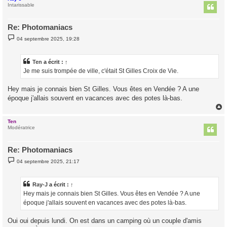
t
Intarissable
Re: Photomaniacs
M
04 septembre 2025, 19:28
e
s
s
a
Ten
a écrit :
↑
g
Je me suis trompée de ville, c'était St Gilles Croix de Vie.
e
Hey mais je connais bien St Gilles. Vous êtes en Vendée ? A une
époque j'allais souvent en vacances avec des potes là-bas.
Ten
t
Modératrice
Re: Photomaniacs
M
04 septembre 2025, 21:17
e
s
s
a
Ray-J
a écrit :
↑
g
Hey mais je connais bien St Gilles. Vous êtes en Vendée ? A une
e
époque j'allais souvent en vacances avec des potes là-bas.
Oui oui depuis lundi. On est dans un camping où un couple d'amis