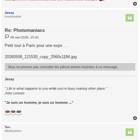
Jessy
t
Intarissable
Re: Photomaniacs
M
08 mai 2026, 15:42
e
s
Petit tour à Paris pour une expo ...
s
a
g
20260508_121530_copy_2560x1184.jpg
e
Vous ne pouvez pas consulter les pièces jointes insérées à ce message.
Jessy
" Life is what happens to you while you're busy making other plans "
John Lennon
"Je suis un homme, je suis un homme ..."
Ten
t
Modératrice