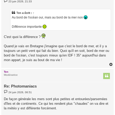
M
23 juin 2026, 21:33
e
s
s
a
Ten
a écrit :
↑
g
Au bord de l'océan oui, mais au bord de la mer non
e
Différence importante
C'est quoi la différence ?
Quand je vais en Bretagne j'imagine que c'est le bord de mer, et il y a
toujours un petit vent qui fait du bien. Quoi qu'il en soit, bord de mer ou
bord de l'océan, c'est toujours mieux qu'en IDF ! 35° aujourd'hui dans
mon appart, je suis au bout de ma vie !
Ten
t
Modératrice
Re: Photomaniacs
M
24 juin 2026, 06:51
e
s
De façon générale les mers sont plus petites et entourées/parsemées
s
d'îles et de continents. Ce qui les rendent plus "chaudes" on va dire et
a
g
la météo y est différente forcément.
e