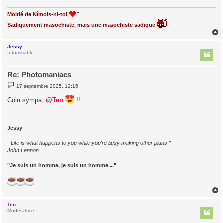
Moitié de Nîmois-ni-toi
Sadiquement masochiste, mais une masochiste sadique
Jessy
t
Intarissable
Re: Photomaniacs
M
17 septembre 2025, 12:15
e
s
Coin sympa,
@Ten
!!
s
a
g
e
Jessy
" Life is what happens to you while you're busy making other plans "
John Lennon
"Je suis un homme, je suis un homme ..."
Ten
t
Modératrice