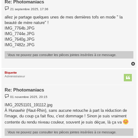
Re: Photomaniacs
M
21 septembre 2025, 17:36
e
s
allez je partage quelques unes de mes dernières tofs en mode " la
s
beauté de mère nature" !
a
g
IMG_7764b.JPG
e
IMG_7744e.JPG
IMG_7640g.JPG
IMG_7482z.JPG
Vous ne pouvez pas consulter les pièces jointes insérées à ce message.
Biquette
t
Administrateur
Re: Photomaniacs
M
01 novembre 2025, 20:15
e
s
IMG_20251101_191112.jpg
s
À Hunawhir (Haut-Rhin), sans aucune retouche à part la réduction de
a
g
l'image, du coup ça fait flou, c'est dommage ! Sinon je suis vraiment
e
contente du rendu niveau couleur, souvent je suis déçue, là ça va
Vous ne pouvez pas consulter les pièces jointes insérées à ce message.