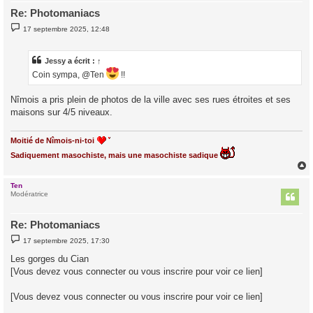
Re: Photomaniacs
M
17 septembre 2025, 12:48
e
s
s
a
Jessy
a écrit :
↑
g
Coin sympa, @Ten
!!
e
Nîmois a pris plein de photos de la ville avec ses rues étroites et ses
maisons sur 4/5 niveaux.
Moitié de Nîmois-ni-toi
Sadiquement masochiste, mais une masochiste sadique
Ten
t
Modératrice
Re: Photomaniacs
M
17 septembre 2025, 17:30
e
s
Les gorges du Cian
s
[Vous devez vous connecter ou vous inscrire pour voir ce lien]
a
g
e
[Vous devez vous connecter ou vous inscrire pour voir ce lien]