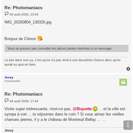
Re: Photomaniacs
M
04 août 2026, 13:04
e
s
IMG_20260804_130326.jpg
s
.
a
g
e
Bonjour de Chinon
Vous ne pouvez pas consulter les pièces jointes insérées à ce message.
Le pire dans tout ça, c'est qu'on n'a pas droit à une deuxième chance alors qu'on
aurait su quoi en faire.
Jessy
t
Intarissable
Re: Photomaniacs
M
04 août 2026, 17:44
e
s
Visite super intéressante, n'est-ce pas,
@Biquette
... et la ville est
s
sympa à voir ... tu séjournes dans le coin ? Si vous aimez les vieilles
a
g
charrues pierres, il y a le château de Montreuil Bellay ... ...
e
⇩
Jessy