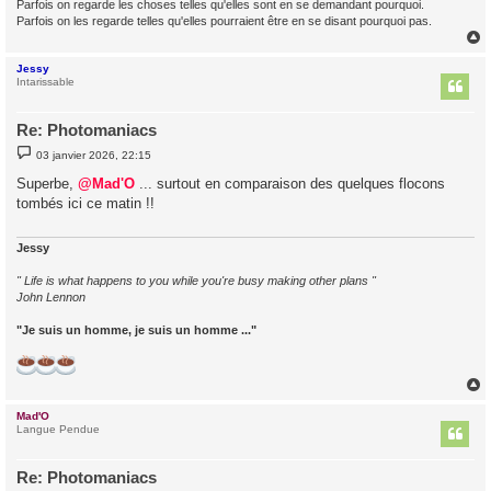
Parfois on regarde les choses telles qu'elles sont en se demandant pourquoi.
Parfois on les regarde telles qu'elles pourraient être en se disant pourquoi pas.
Jessy
t
Intarissable
Re: Photomaniacs
M
03 janvier 2026, 22:15
e
s
Superbe,
@Mad'O
... surtout en comparaison des quelques flocons
s
tombés ici ce matin !!
a
g
e
Jessy
" Life is what happens to you while you're busy making other plans "
John Lennon
"Je suis un homme, je suis un homme ..."
Mad'O
t
Langue Pendue
Re: Photomaniacs