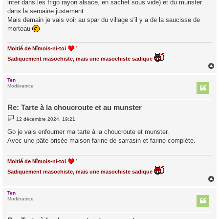
inter dans les frigo rayon alsace, en sachet sous vide) et du munster
a
g
dans la semaine justement.
e
Mais demain je vais voir au spar du village s'il y a de la saucisse de
morteau
Moitié de Nîmois-ni-toi
Sadiquement masochiste, mais une masochiste sadique
Ten
t
Modératrice
Re: Tarte à la choucroute et au munster
M
12 décembre 2024, 19:21
e
s
Go je vais enfourner ma tarte à la choucroute et munster.
s
Avec une pâte brisée maison farine de sarrasin et farine complète.
a
g
e
Moitié de Nîmois-ni-toi
Sadiquement masochiste, mais une masochiste sadique
Ten
t
Modératrice