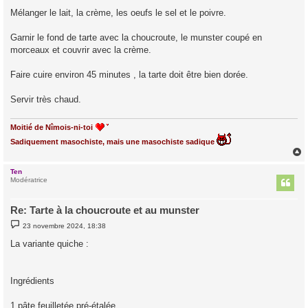
Mélanger le lait, la crème, les oeufs le sel et le poivre.
Garnir le fond de tarte avec la choucroute, le munster coupé en
morceaux et couvrir avec la crème.
Faire cuire environ 45 minutes , la tarte doit être bien dorée.
Servir très chaud.
Moitié de Nîmois-ni-toi
Sadiquement masochiste, mais une masochiste sadique
Ten
t
Modératrice
Re: Tarte à la choucroute et au munster
M
23 novembre 2024, 18:38
e
s
La variante quiche :
s
a
g
e
Ingrédients
1 pâte feuilletée pré-étalée