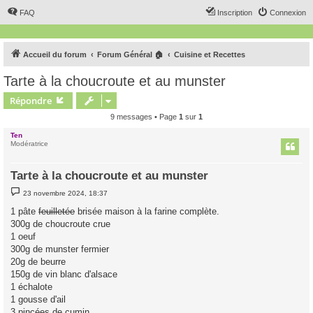
FAQ
Inscription
Connexion
Accueil du forum
Forum Général 🏠
Cuisine et Recettes
Tarte à la choucroute et au munster
Répondre
9 messages • Page
1
sur
1
Ten
Modératrice
Tarte à la choucroute et au munster
M
23 novembre 2024, 18:37
e
s
1 pâte
feuilletée
brisée maison à la farine complète.
s
300g de choucroute crue
a
g
1 oeuf
e
300g de munster fermier
20g de beurre
150g de vin blanc d'alsace
1 échalote
1 gousse d'ail
3 pincées de cumin