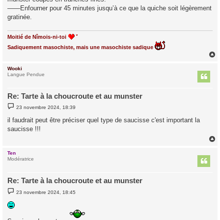
——Enfourner pour 45 minutes jusqu’à ce que la quiche soit légèrement
gratinée.
Moitié de Nîmois-ni-toi
Sadiquement masochiste, mais une masochiste sadique
Wooki
t
Langue Pendue
Re: Tarte à la choucroute et au munster
M
23 novembre 2024, 18:39
e
s
il faudrait peut être préciser quel type de saucisse c'est important la
s
saucisse !!!
a
g
e
Ten
t
Modératrice
Re: Tarte à la choucroute et au munster
M
23 novembre 2024, 18:45
e
s
s
a
g