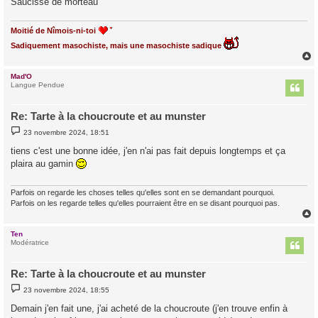
Saucisse de morteau
e
Moitié de Nîmois-ni-toi
Sadiquement masochiste, mais une masochiste sadique
Mad'O
t
Langue Pendue
Re: Tarte à la choucroute et au munster
M
23 novembre 2024, 18:51
e
s
tiens c'est une bonne idée, j'en n'ai pas fait depuis longtemps et ça
s
plaira au gamin
a
g
e
Parfois on regarde les choses telles qu'elles sont en se demandant pourquoi.
Parfois on les regarde telles qu'elles pourraient être en se disant pourquoi pas.
Ten
t
Modératrice
Re: Tarte à la choucroute et au munster
M
23 novembre 2024, 18:55
e
s
Demain j'en fait une, j'ai acheté de la choucroute (j'en trouve enfin à
s