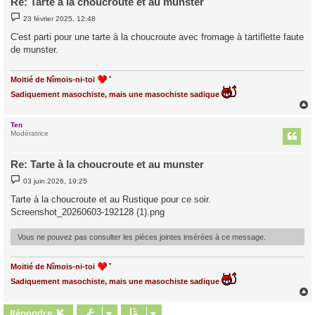
Re: Tarte à la choucroute et au munster
M
23 février 2025, 12:48
e
s
C'est parti pour une tarte à la choucroute avec fromage à tartiflette faute
s
de munster.
a
g
e
Moitié de Nîmois-ni-toi
Sadiquement masochiste, mais une masochiste sadique
Ten
t
Modératrice
Re: Tarte à la choucroute et au munster
M
03 juin 2026, 19:25
e
s
Tarte à la choucroute et au Rustique pour ce soir.
s
Screenshot_20260603-192128 (1).png
a
g
e
Vous ne pouvez pas consulter les pièces jointes insérées à ce message.
Moitié de Nîmois-ni-toi
Sadiquement masochiste, mais une masochiste sadique
Répondre