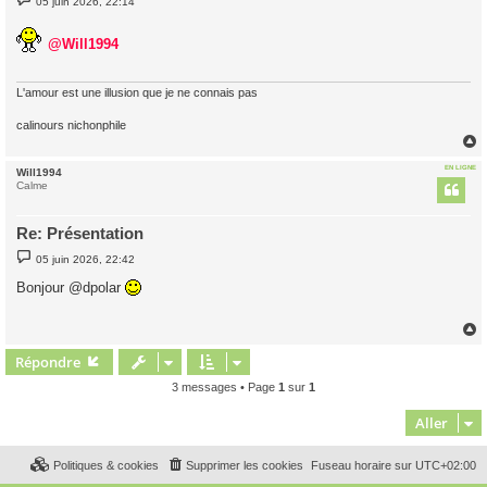
05 juin 2026, 22:14
e
s
s
@Will1994
a
g
e
L'amour est une illusion que je ne connais pas
calinours nichonphile
EN LIGNE
Will1994
t
Calme
Re: Présentation
M
05 juin 2026, 22:42
e
s
Bonjour @dpolar
s
a
g
e
Répondre
t
3 messages • Page
1
sur
1
Aller
Politiques & cookies
Supprimer les cookies
Fuseau horaire sur
UTC+02:00