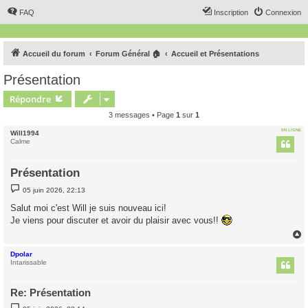
FAQ
Inscription
Connexion
Accueil du forum
Forum Général 🏠
Accueil et Présentations
Présentation
Répondre
3 messages • Page
1
sur
1
EN LIGNE
Will1994
Calme
Présentation
M
05 juin 2026, 22:13
e
s
Salut moi c'est Will je suis nouveau ici!
s
Je viens pour discuter et avoir du plaisir avec vous!!
a
g
e
Dpolar
t
Intarissable
Re: Présentation
M