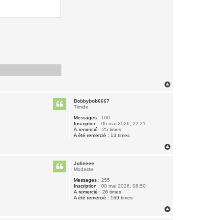
H
a
u
Bobbybob6667
t
Timide
Messages :
100
Inscription :
06 mai 2026, 22:21
A remercié :
25 times
A été remercié :
13 times
H
a
u
Julieeee
t
Modeste
Messages :
255
Inscription :
08 mai 2026, 06:50
A remercié :
26 times
A été remercié :
169 times
H
a