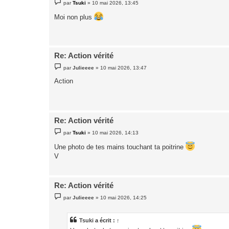
M
par
Tsuki
»
10 mai 2026, 13:45
e
s
Moi non plus
s
a
g
e
Re: Action vérité
M
par
Julieeee
»
10 mai 2026, 13:47
e
s
Action
s
a
g
e
Re: Action vérité
M
par
Tsuki
»
10 mai 2026, 14:13
e
s
Une photo de tes mains touchant ta poitrine
s
a
V
g
e
Re: Action vérité
M
par
Julieeee
»
10 mai 2026, 14:25
e
s
s
a
Tsuki
a écrit :
↑
g