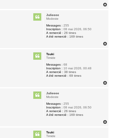
H
a
u
Julieeee
t
Modeste
Messages :
255
Inscription :
08 mai 2026, 06:50
A remercié :
26 times
A été remercié :
169 times
H
a
u
Tsuki
t
Timide
Messages :
68
Inscription :
10 mai 2026, 00:48
A remercié :
38 times
A été remercié :
69 times
H
a
u
Julieeee
t
Modeste
Messages :
255
Inscription :
08 mai 2026, 06:50
A remercié :
26 times
A été remercié :
169 times
H
a
u
Tsuki
t
Timide