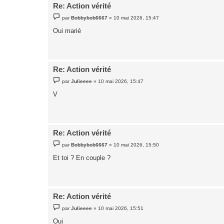
Re: Action vérité
M
par
Bobbybob6667
»
10 mai 2026, 15:47
e
s
Oui marié
s
a
g
e
Re: Action vérité
M
par
Julieeee
»
10 mai 2026, 15:47
e
s
V
s
a
g
e
Re: Action vérité
M
par
Bobbybob6667
»
10 mai 2026, 15:50
e
s
Et toi ? En couple ?
s
a
g
e
Re: Action vérité
M
par
Julieeee
»
10 mai 2026, 15:51
e
s
Oui
s