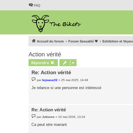
FAQ
Accueil du forum
Forum Sexualité 💗
Exhibition et Voye
Action vérité
Répondre
Re: Action vérité
M
par
lejoueur22
»
25 mai 2025, 14:49
e
s
Je relance si une personne est intéressé
s
a
g
e
Re: Action vérité
M
par
Julieeee
»
10 mai 2026, 13:24
e
s
Ca peut etre marrant
s
a