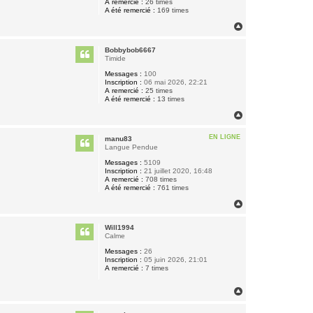
A remercié :
26 times
A été remercié :
169 times
H
a
u
Bobbybob6667
t
Timide
Messages :
100
Inscription :
06 mai 2026, 22:21
A remercié :
25 times
A été remercié :
13 times
H
a
u
EN LIGNE
manu83
t
Langue Pendue
Messages :
5109
Inscription :
21 juillet 2020, 16:48
A remercié :
708 times
A été remercié :
761 times
H
a
u
Will1994
t
Calme
Messages :
26
Inscription :
05 juin 2026, 21:01
A remercié :
7 times
H
a
u