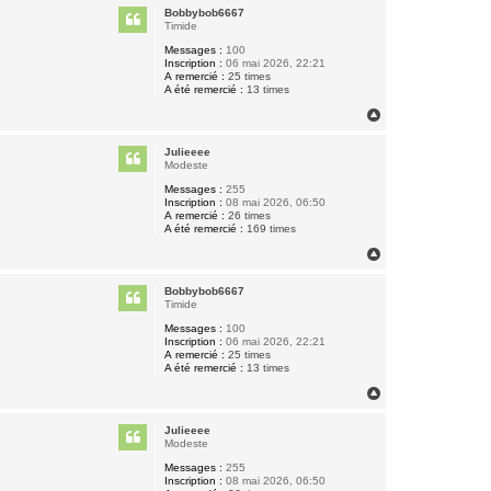
u
Bobbybob6667
t
Timide
Messages :
100
Inscription :
06 mai 2026, 22:21
A remercié :
25 times
A été remercié :
13 times
H
a
u
Julieeee
t
Modeste
Messages :
255
Inscription :
08 mai 2026, 06:50
A remercié :
26 times
A été remercié :
169 times
H
a
u
Bobbybob6667
t
Timide
Messages :
100
Inscription :
06 mai 2026, 22:21
A remercié :
25 times
A été remercié :
13 times
H
a
u
Julieeee
t
Modeste
Messages :
255
Inscription :
08 mai 2026, 06:50