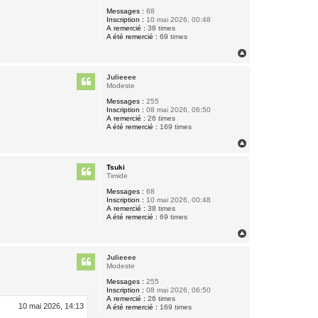
Messages :
68
Inscription :
10 mai 2026, 00:48
A remercié :
38 times
A été remercié :
69 times
H
a
u
Julieeee
t
Modeste
Messages :
255
Inscription :
08 mai 2026, 06:50
A remercié :
26 times
A été remercié :
169 times
H
a
u
Tsuki
t
Timide
Messages :
68
Inscription :
10 mai 2026, 00:48
A remercié :
38 times
A été remercié :
69 times
H
a
u
Julieeee
t
Modeste
Messages :
255
Inscription :
08 mai 2026, 06:50
A remercié :
26 times
10 mai 2026, 14:13
A été remercié :
169 times