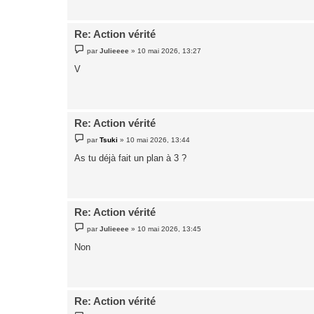
g
e
Re: Action vérité
M
par
Julieeee
»
10 mai 2026, 13:27
e
s
V
s
a
g
e
Re: Action vérité
M
par
Tsuki
»
10 mai 2026, 13:44
e
s
As tu déjà fait un plan à 3 ?
s
a
g
e
Re: Action vérité
M
par
Julieeee
»
10 mai 2026, 13:45
e
s
Non
s
a
g
e
Re: Action vérité