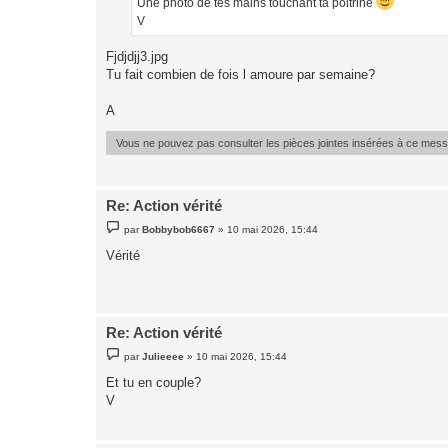
Une photo de tes mains touchant ta poitrine
e
V
Fjdjdjj3.jpg
Tu fait combien de fois l amoure par semaine?
A
Vous ne pouvez pas consulter les pièces jointes insérées à ce mes
Re: Action vérité
M
par
Bobbybob6667
»
10 mai 2026, 15:44
e
s
Vérité
s
a
g
e
Re: Action vérité
M
par
Julieeee
»
10 mai 2026, 15:44
e
s
Et tu en couple?
s
V
a
g
e