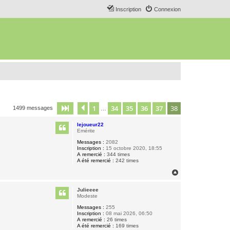
Inscription
Connexion
1
34
35
36
37
38
Page
38
Précédent
sur
38
1499 messages
…
lejoueur22
Emérite
Messages :
2082
Inscription :
15 octobre 2020, 18:55
A remercié :
344 times
A été remercié :
242 times
H
a
u
Julieeee
t
Modeste
Messages :
255
Inscription :
08 mai 2026, 06:50
A remercié :
26 times
A été remercié :
169 times