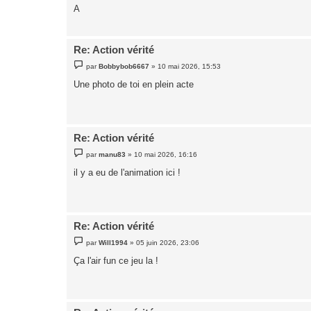
A
a
g
e
Re: Action vérité
M
par
Bobbybob6667
»
10 mai 2026, 15:53
e
s
Une photo de toi en plein acte
s
a
g
e
Re: Action vérité
M
par
manu83
»
10 mai 2026, 16:16
e
s
il y a eu de l'animation ici !
s
a
g
e
Re: Action vérité
M
par
Will1994
»
05 juin 2026, 23:06
e
s
Ça l'air fun ce jeu la !
s
a
g
e