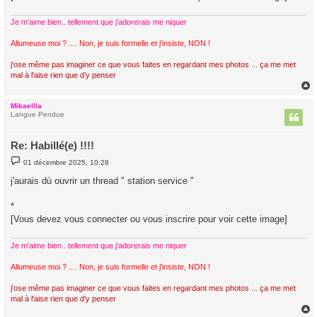
Je m'aime bien.. tellement que j'adorerais me niquer
Allumeuse moi ? .... Non, je suis formelle et j'insiste, NON !
j'ose même pas imaginer ce que vous faites en regardant mes photos ... ça me met
mal à l'aise rien que d'y penser
Mikaellla
t
Langue Pendue
Re: Habillé(e) !!!!
M
01 décembre 2025, 10:28
e
s
j'aurais dù ouvrir un thread " station service "
s
a
g
*
e
[Vous devez vous connecter ou vous inscrire pour voir cette image]
Je m'aime bien.. tellement que j'adorerais me niquer
Allumeuse moi ? .... Non, je suis formelle et j'insiste, NON !
j'ose même pas imaginer ce que vous faites en regardant mes photos ... ça me met
mal à l'aise rien que d'y penser