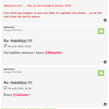
Allumeuse moi ? .... Non, je suis formelle et j'insiste, NON !
j'ose même pas imaginer ce que vous faites en regardant mes photos ... ça me met
mal à l'aise rien que d'y penser
galinstan
t
Langue Pendue
Re: Habillé(e) !!!!
M
04 août 2026, 16:31
e
s
Oui habillée sérieuse ! bravo
@Mikaellla
!
s
a
g
e
galinstan
t
Langue Pendue
Re: Habillé(e) !!!!
M
04 août 2026, 16:34
e
s
Bravo
@Julieeee
!
s
a
g
e