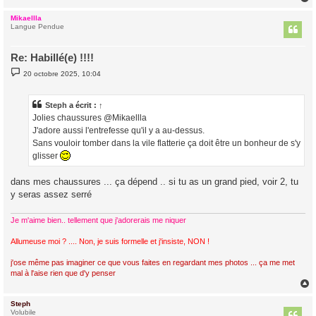
Mikaellla
t
Langue Pendue
Re: Habillé(e) !!!!
M
20 octobre 2025, 10:04
e
s
s
a
Steph
a écrit :
↑
g
Jolies chaussures @Mikaellla
e
J'adore aussi l'entrefesse qu'il y a au-dessus.
Sans vouloir tomber dans la vile flatterie ça doit être un bonheur de s'y
glisser
dans mes chaussures ... ça dépend .. si tu as un grand pied, voir 2, tu
y seras assez serré
Je m'aime bien.. tellement que j'adorerais me niquer
Allumeuse moi ? .... Non, je suis formelle et j'insiste, NON !
j'ose même pas imaginer ce que vous faites en regardant mes photos ... ça me met
mal à l'aise rien que d'y penser
Steph
t
Volubile