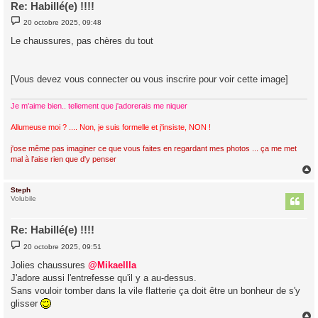
Re: Habillé(e) !!!!
M
20 octobre 2025, 09:48
e
s
Le chaussures, pas chères du tout
s
a
g
e
[Vous devez vous connecter ou vous inscrire pour voir cette image]
Je m'aime bien.. tellement que j'adorerais me niquer
Allumeuse moi ? .... Non, je suis formelle et j'insiste, NON !
j'ose même pas imaginer ce que vous faites en regardant mes photos ... ça me met
mal à l'aise rien que d'y penser
Steph
t
Volubile
Re: Habillé(e) !!!!
M
20 octobre 2025, 09:51
e
s
Jolies chaussures
@Mikaellla
s
J'adore aussi l'entrefesse qu'il y a au-dessus.
a
g
Sans vouloir tomber dans la vile flatterie ça doit être un bonheur de s'y
e
glisser