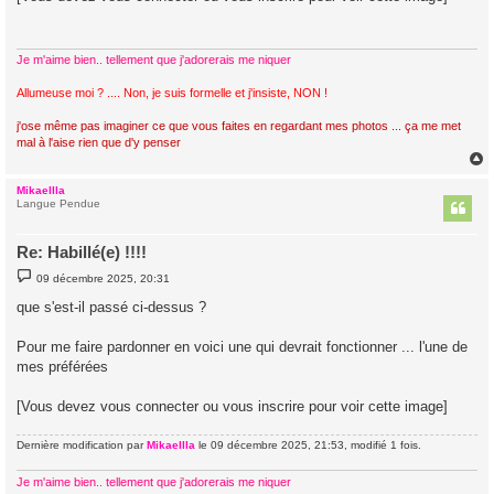
s
a
g
e
Je m'aime bien.. tellement que j'adorerais me niquer
Allumeuse moi ? .... Non, je suis formelle et j'insiste, NON !
j'ose même pas imaginer ce que vous faites en regardant mes photos ... ça me met
mal à l'aise rien que d'y penser
Mikaellla
t
Langue Pendue
Re: Habillé(e) !!!!
M
09 décembre 2025, 20:31
e
s
que s'est-il passé ci-dessus ?
s
a
g
Pour me faire pardonner en voici une qui devrait fonctionner ... l'une de
e
mes préférées
[Vous devez vous connecter ou vous inscrire pour voir cette image]
Dernière modification par
Mikaellla
le 09 décembre 2025, 21:53, modifié 1 fois.
Je m'aime bien.. tellement que j'adorerais me niquer