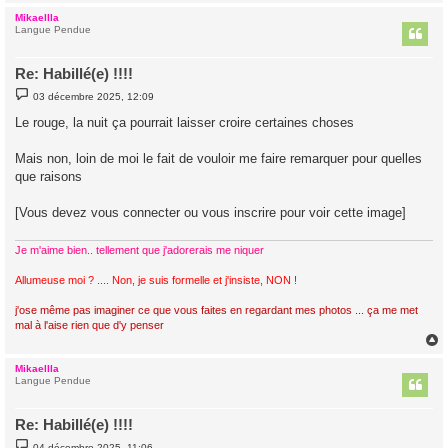
Mikaellla
t
Langue Pendue
Re: Habillé(e) !!!!
M
03 décembre 2025, 12:09
e
s
Le rouge, la nuit ça pourrait laisser croire certaines choses
s
a
g
Mais non, loin de moi le fait de vouloir me faire remarquer pour quelles
e
que raisons
[Vous devez vous connecter ou vous inscrire pour voir cette image]
Je m'aime bien.. tellement que j'adorerais me niquer
Allumeuse moi ? .... Non, je suis formelle et j'insiste, NON !
j'ose même pas imaginer ce que vous faites en regardant mes photos ... ça me met
mal à l'aise rien que d'y penser
Mikaellla
t
Langue Pendue
Re: Habillé(e) !!!!
M
04 décembre 2025, 11:06