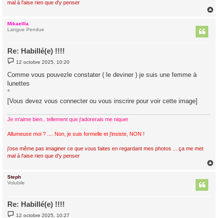
mal à l'aise rien que d'y penser
Mikaellla
t
Langue Pendue
Re: Habillé(e) !!!!
M
12 octobre 2025, 10:20
e
s
Comme vous pouvezle constater ( le deviner ) je suis une femme à
s
lunettes
a
g
°
e
[Vous devez vous connecter ou vous inscrire pour voir cette image]
Je m'aime bien.. tellement que j'adorerais me niquer
Allumeuse moi ? .... Non, je suis formelle et j'insiste, NON !
j'ose même pas imaginer ce que vous faites en regardant mes photos ... ça me met
mal à l'aise rien que d'y penser
Steph
t
Volubile
Re: Habillé(e) !!!!
M
12 octobre 2025, 10:27