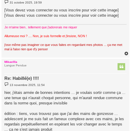
M
31 octobre 2025, 19:59
e
s
[Vous devez vous connecter ou vous inscrire pour voir cette image]
s
[Vous devez vous connecter ou vous inscrire pour voir cette image]
a
g
e
Je m'aime bien.. tellement que j'adorerais me niquer
Allumeuse moi ? .... Non, je suis formelle et j'insiste, NON !
j'ose même pas imaginer ce que vous faites en regardant mes photos ... ça me met
mal à l'aise rien que d'y penser
Mikaellla
t
Langue Pendue
Re: Habillé(e) !!!!
M
13 novembre 2025, 11:54
e
s
hier, j'étais armée de bonnes intentions ... je voulais sortir comme ça ...
s
une tenue qui n'aurait choqué personne, qui m'aurait rendue commune
a
g
dans la norme quoi, presque invisible
e
édition : tiens, vous trouvez pas que j'ai des mains de gonzesse ...
adolescent je me suis fait un fameux complexe avec ces mains, je les
regardais perpétuellement en espérant les voir changer avec le temps
... ça ne s'est jamais produit