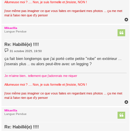
Allumeuse moi ? .... Non, je suis formelle et j'insiste, NON !
j'ose même pas imaginer ce que vous faites en regardant mes photos ... ça me met
mal à l'aise rien que d'y penser
Mikaellla
t
Langue Pendue
Re: Habillé(e) !!!!
M
31 octobre 2025, 19:50
e
s
ça fait bien longtemps que j'ai porté cette petite "robe" en extérieur ...
s
j'oserais plus .. ou alors peut-être avec un legging ?
a
g
e
Je m'aime bien.. tellement que j'adorerais me niquer
Allumeuse moi ? .... Non, je suis formelle et j'insiste, NON !
j'ose même pas imaginer ce que vous faites en regardant mes photos ... ça me met
mal à l'aise rien que d'y penser
Mikaellla
t
Langue Pendue
Re: Habillé(e) !!!!