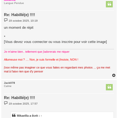
t
Langue Pendue
Re: Habillé(e) !!!!
M
19 octobre 2025, 10:19
e
s
un moment de répit
s
a
g
*
e
[Vous devez vous connecter ou vous inscrire pour voir cette image]
Je m'aime bien.. tellement que j'adorerais me niquer
Allumeuse moi ? .... Non, je suis formelle et j'insiste, NON !
j'ose même pas imaginer ce que vous faites en regardant mes photos ... ça me met
mal à l'aise rien que d'y penser
Jack078
t
Calme
Re: Habillé(e) !!!!
M
19 octobre 2025, 17:57
e
s
s
a
Mikaellla
a écrit :
↑