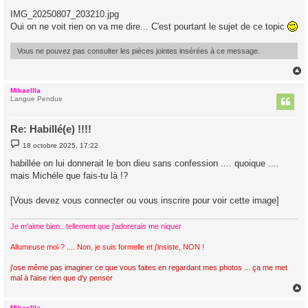
e
s
IMG_20250807_203210.jpg
s
Oui on ne voit rien on va me dire... C'est pourtant le sujet de ce topic
a
g
e
Vous ne pouvez pas consulter les pièces jointes insérées à ce message.
Mikaellla
t
Langue Pendue
Re: Habillé(e) !!!!
M
18 octobre 2025, 17:22
e
s
habillée on lui donnerait le bon dieu sans confession .... quoique ....
s
mais Michéle que fais-tu là !?
a
g
e
[Vous devez vous connecter ou vous inscrire pour voir cette image]
Je m'aime bien.. tellement que j'adorerais me niquer
Allumeuse moi ? .... Non, je suis formelle et j'insiste, NON !
j'ose même pas imaginer ce que vous faites en regardant mes photos ... ça me met
mal à l'aise rien que d'y penser
Mikaellla