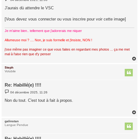
e
s
J'aurais dù attendre le VSC
s
a
g
[Vous devez vous connecter ou vous inscrire pour voir cette image]
e
Je m'aime bien.. tellement que j'adorerais me niquer
Allumeuse moi ? .... Non, je suis formelle et j'insiste, NON !
j'ose même pas imaginer ce que vous faites en regardant mes photos ... ça me met
mal à l'aise rien que d'y penser
Steph
t
Volubile
Re: Habillé(e) !!!!
M
04 décembre 2025, 11:26
e
s
Non du tout. C'est tout à fait à propos.
s
a
g
e
galinstan
t
Langue Pendue
Re: Habillé(e) !!!!