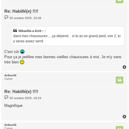
Re: Habillé(e) !!!!
M
20 octobre 2025, 10:28
e
s
s
a
Mikaellla
a écrit :
↑
g
dans mes chaussures ... ça dépend .. si tu as un grand pied, voir 2, tu
e
y seras assez serré
C'est sûr
Pour ça je préfère mes bonnes vieilles chaussures à moi. Je m'y sens
très bien
Arthur44
t
Calme
Re: Habillé(e) !!!!
M
20 octobre 2025, 19:23
e
s
Magnifique
s
a
g
e
Arthur44
t
Calme