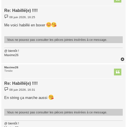
Re: Habillé(e) !!!!
M
08 juin 2026, 16:25
e
s
Me voici habillé en boxer
s
a
g
e
Vous ne pouvez pas consulter les pièces jointes insérées à ce message.
@ bientôt !
Maxime26
Maxime26
t
Timide
Re: Habillé(e) !!!!
M
08 juin 2026, 16:31
e
s
En string ça marche aussi
s
a
g
e
Vous ne pouvez pas consulter les pièces jointes insérées à ce message.
@ bientôt !