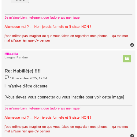
Je m'aime bien.. tellement que j'adorerais me niquer
Allumeuse moi ? .... Non, je suis formelle et j'insiste, NON !
j'ose même pas imaginer ce que vous faites en regardant mes photos ... ça me met
mal à l'aise rien que d'y penser
Mikaellla
t
Langue Pendue
Re: Habillé(e) !!!!
M
19 décembre 2025, 19:34
e
s
il m'arrive d'être décente
s
a
g
[Vous devez vous connecter ou vous inscrire pour voir cette image]
e
Je m'aime bien.. tellement que j'adorerais me niquer
Allumeuse moi ? .... Non, je suis formelle et j'insiste, NON !
j'ose même pas imaginer ce que vous faites en regardant mes photos ... ça me met
mal à l'aise rien que d'y penser