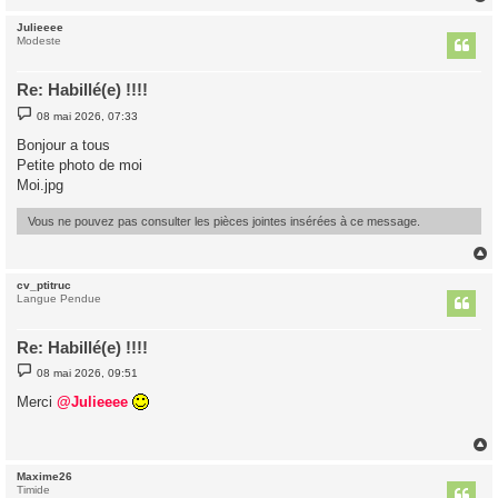
Julieeee
t
Modeste
Re: Habillé(e) !!!!
M
08 mai 2026, 07:33
e
s
Bonjour a tous
s
Petite photo de moi
a
g
Moi.jpg
e
Vous ne pouvez pas consulter les pièces jointes insérées à ce message.
cv_ptitruc
t
Langue Pendue
Re: Habillé(e) !!!!
M
08 mai 2026, 09:51
e
s
Merci
@Julieeee
s
a
g
e
Maxime26
t
Timide