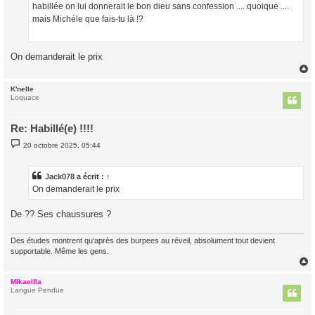
g
habillée on lui donnerait le bon dieu sans confession .... quoique ....
e
mais Michéle que fais-tu là !?
On demanderait le prix
K'nelle
t
Loquace
Re: Habillé(e) !!!!
M
20 octobre 2025, 05:44
e
s
s
a
Jack078
a écrit :
↑
g
On demanderait le prix
e
De ?? Ses chaussures ?
Des études montrent qu’après des burpees au réveil, absolument tout devient
supportable. Même les gens.
Mikaellla
t
Langue Pendue