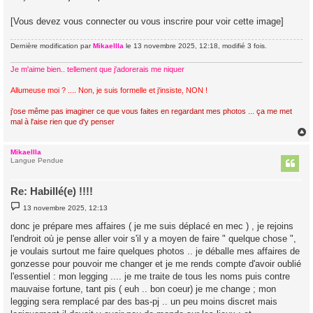
[Vous devez vous connecter ou vous inscrire pour voir cette image]
Dernière modification par
Mikaellla
le 13 novembre 2025, 12:18, modifié 3 fois.
Je m'aime bien.. tellement que j'adorerais me niquer
Allumeuse moi ? .... Non, je suis formelle et j'insiste, NON !
j'ose même pas imaginer ce que vous faites en regardant mes photos ... ça me met
mal à l'aise rien que d'y penser
Mikaellla
t
Langue Pendue
Re: Habillé(e) !!!!
M
13 novembre 2025, 12:13
e
s
donc je prépare mes affaires ( je me suis déplacé en mec ) , je rejoins
s
l'endroit où je pense aller voir s'il y a moyen de faire " quelque chose ",
a
g
je voulais surtout me faire quelques photos .. je déballe mes affaires de
e
gonzesse pour pouvoir me changer et je me rends compte d'avoir oublié
l'essentiel : mon legging .... je me traite de tous les noms puis contre
mauvaise fortune, tant pis ( euh .. bon coeur) je me change ; mon
legging sera remplacé par des bas-pj .. un peu moins discret mais