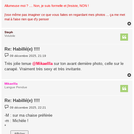
Allumeuse moi ? .... Non, je suis formelle et j'insiste, NON !
j'ose même pas imaginer ce que vous faites en regardant mes photos ... ça me met
mal à l'aise rien que d'y penser
Steph
t
Volubile
Re: Habillé(e) !!!!
M
09 décembre 2025, 21:19
e
s
Très jolie tenue
@Mikaellla
sur ton avant dernière photo, celle sur le
s
canapé. Vraiment très sexy et très invitante.
a
g
e
Mikaellla
t
Langue Pendue
Re: Habillé(e) !!!!
M
09 décembre 2025, 22:21
e
s
-M : sur ma chaise préférée
s
-m : Michèle !
a
g
*
e