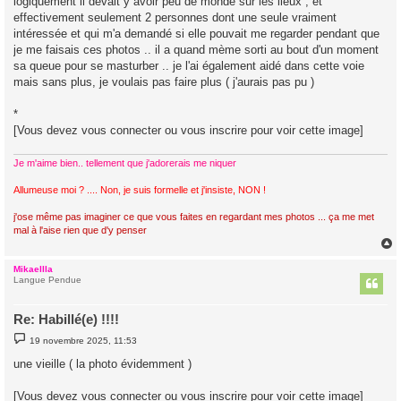
logiquement il devait y avoir peu de monde sur les lieux ; et
effectivement seulement 2 personnes dont une seule vraiment
intéressée et qui m'a demandé si elle pouvait me regarder pendant que
je me faisais ces photos .. il a quand mème sorti au bout d'un moment
sa queue pour se masturber .. je l'ai également aidé dans cette voie
mais sans plus, je voulais pas faire plus ( j'aurais pas pu )
*
[Vous devez vous connecter ou vous inscrire pour voir cette image]
Je m'aime bien.. tellement que j'adorerais me niquer
Allumeuse moi ? .... Non, je suis formelle et j'insiste, NON !
j'ose même pas imaginer ce que vous faites en regardant mes photos ... ça me met
mal à l'aise rien que d'y penser
Mikaellla
t
Langue Pendue
Re: Habillé(e) !!!!
M
19 novembre 2025, 11:53
e
s
une vieille ( la photo évidemment )
s
a
g
[Vous devez vous connecter ou vous inscrire pour voir cette image]
e