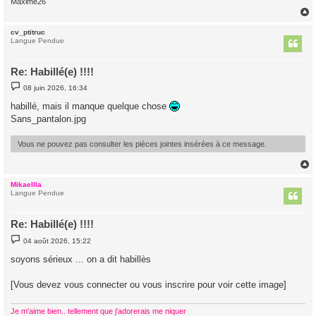
Maxime26
cv_ptitruc
t
Langue Pendue
Re: Habillé(e) !!!!
M
08 juin 2026, 16:34
e
s
habillé, mais il manque quelque chose
s
Sans_pantalon.jpg
a
g
e
Vous ne pouvez pas consulter les pièces jointes insérées à ce message.
Mikaellla
t
Langue Pendue
Re: Habillé(e) !!!!
M
04 août 2026, 15:22
e
s
soyons sérieux ... on a dit habillès
s
a
g
[Vous devez vous connecter ou vous inscrire pour voir cette image]
e
Je m'aime bien.. tellement que j'adorerais me niquer