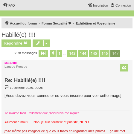
FAQ
Inscription
Connexion
Accueil du forum
Forum Sexualité 💗
Exhibition et Voyeurisme
Habillé(e) !!!!
Répondre
1
143
144
145
146
147
Page
147
Précédent
sur
147
5878 messages
…
Mikaellla
Langue Pendue
Re: Habillé(e) !!!!
M
10 octobre 2025, 00:26
e
s
[Vous devez vous connecter ou vous inscrire pour voir cette image]
s
a
g
e
Je m'aime bien.. tellement que j'adorerais me niquer
Allumeuse moi ? .... Non, je suis formelle et j'insiste, NON !
j'ose même pas imaginer ce que vous faites en regardant mes photos ... ça me met