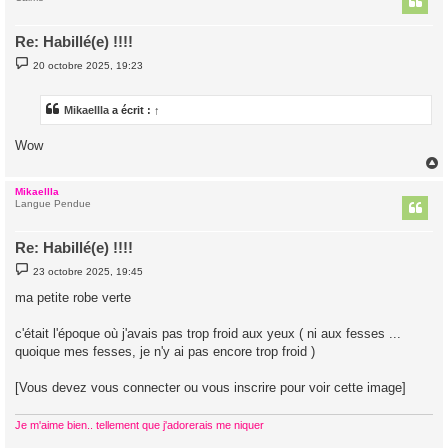
Re: Habillé(e) !!!!
M
20 octobre 2025, 19:23
e
s
s
a
Mikaellla
a écrit :
↑
g
e
Wow
Mikaellla
t
Langue Pendue
Re: Habillé(e) !!!!
M
23 octobre 2025, 19:45
e
s
ma petite robe verte
s
a
g
c'était l'époque où j'avais pas trop froid aux yeux ( ni aux fesses ...
e
quoique mes fesses, je n'y ai pas encore trop froid )
[Vous devez vous connecter ou vous inscrire pour voir cette image]
Je m'aime bien.. tellement que j'adorerais me niquer