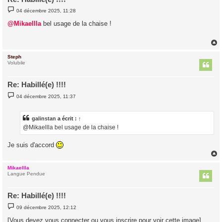
M
04 décembre 2025, 11:28
e
s
@Mikaellla
bel usage de la chaise !
s
a
g
e
Steph
t
Volubile
Re: Habillé(e) !!!!
M
04 décembre 2025, 11:37
e
s
s
a
galinstan
a écrit :
↑
g
@Mikaellla bel usage de la chaise !
e
Je suis d'accord
Mikaellla
t
Langue Pendue
Re: Habillé(e) !!!!
M
09 décembre 2025, 12:12
e
s
[Vous devez vous connecter ou vous inscrire pour voir cette image]