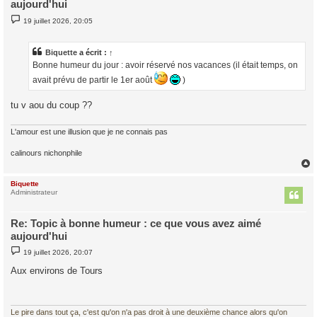
aujourd'hui
M
19 juillet 2026, 20:05
e
s
s
a
Biquette
a écrit :
↑
g
Bonne humeur du jour : avoir réservé nos vacances (il était temps, on
e
avait prévu de partir le 1er août
)
tu v aou du coup ??
L'amour est une illusion que je ne connais pas
calinours nichonphile
Biquette
t
Administrateur
Re: Topic à bonne humeur : ce que vous avez aimé
aujourd'hui
M
19 juillet 2026, 20:07
e
s
Aux environs de Tours
s
a
g
e
Le pire dans tout ça, c'est qu'on n'a pas droit à une deuxième chance alors qu'on