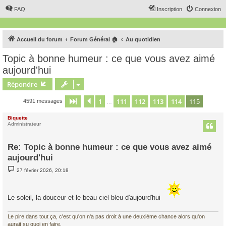
FAQ
Inscription
Connexion
Accueil du forum
Forum Général 🏠
Au quotidien
Topic à bonne humeur : ce que vous avez aimé
aujourd'hui
Répondre
1
111
112
113
114
115
Page
115
Précédent
sur
115
4591 messages
…
Biquette
Administrateur
Re: Topic à bonne humeur : ce que vous avez aimé
aujourd'hui
M
27 février 2026, 20:18
e
s
s
a
Le soleil, la douceur et le beau ciel bleu d'aujourd'hui
g
e
Le pire dans tout ça, c'est qu'on n'a pas droit à une deuxième chance alors qu'on
aurait su quoi en faire.