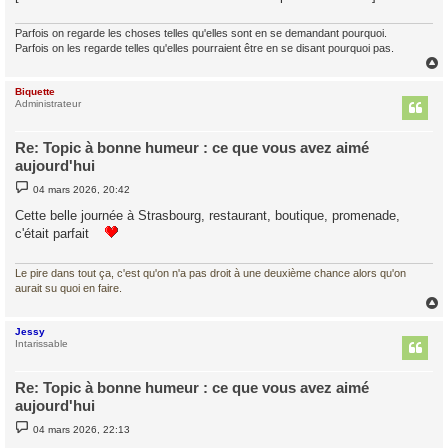
Parfois on regarde les choses telles qu'elles sont en se demandant pourquoi.
Parfois on les regarde telles qu'elles pourraient être en se disant pourquoi pas.
Biquette
t
Administrateur
Re: Topic à bonne humeur : ce que vous avez aimé
aujourd'hui
M
04 mars 2026, 20:42
e
s
Cette belle journée à Strasbourg, restaurant, boutique, promenade,
s
c'était parfait
a
g
e
Le pire dans tout ça, c'est qu'on n'a pas droit à une deuxième chance alors qu'on
aurait su quoi en faire.
Jessy
t
Intarissable
Re: Topic à bonne humeur : ce que vous avez aimé
aujourd'hui
M
04 mars 2026, 22:13
e