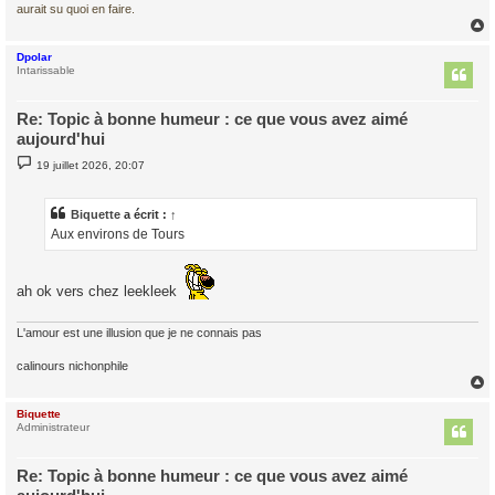
aurait su quoi en faire.
Dpolar
t
Intarissable
Re: Topic à bonne humeur : ce que vous avez aimé
aujourd'hui
M
19 juillet 2026, 20:07
e
s
s
a
Biquette
a écrit :
↑
g
Aux environs de Tours
e
ah ok vers chez leekleek
L'amour est une illusion que je ne connais pas
calinours nichonphile
Biquette
t
Administrateur
Re: Topic à bonne humeur : ce que vous avez aimé