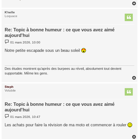
K'nelle
t
Loquace
Re: Topic à bonne humeur : ce que vous avez aimé
aujourd'hui
M
01 mars 2026, 10:00
e
s
Notre petite escapade sous un beau soleil
s
a
g
e
Des études montrent qu’après des burpees au réveil, absolument tout devient
supportable. Même les gens.
Steph
t
Volubile
Re: Topic à bonne humeur : ce que vous avez aimé
aujourd'hui
M
01 mars 2026, 10:47
e
s
Les achats pour faire la révision de ma moto et commencer à rouler
s
a
g
e