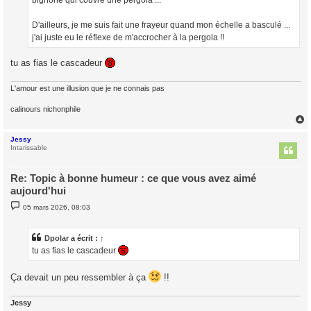
bignone qui couvre une pergola ...
D'ailleurs, je me suis fait une frayeur quand mon échelle a basculé ...
j'ai juste eu le réflexe de m'accrocher à la pergola !!
tu as fias le cascadeur
L'amour est une illusion que je ne connais pas
calinours nichonphile
Jessy
t
Intarissable
Re: Topic à bonne humeur : ce que vous avez aimé
aujourd'hui
M
05 mars 2026, 08:03
e
s
s
a
Dpolar
a écrit :
↑
g
tu as fias le cascadeur
e
Ça devait un peu ressembler à ça
!!
Jessy