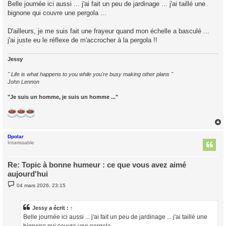
s
Belle journée ici aussi ... j'ai fait un peu de jardinage ... j'ai taillé une
s
bignone qui couvre une pergola ...
a
g
e
D'ailleurs, je me suis fait une frayeur quand mon échelle a basculé ...
j'ai juste eu le réflexe de m'accrocher à la pergola !!
Jessy
" Life is what happens to you while you're busy making other plans "
John Lennon
"Je suis un homme, je suis un homme ..."
Dpolar
t
Intarissable
Re: Topic à bonne humeur : ce que vous avez aimé
aujourd'hui
M
04 mars 2026, 23:15
e
s
s
a
Jessy
a écrit :
↑
g
Belle journée ici aussi ... j'ai fait un peu de jardinage ... j'ai taillé une
e