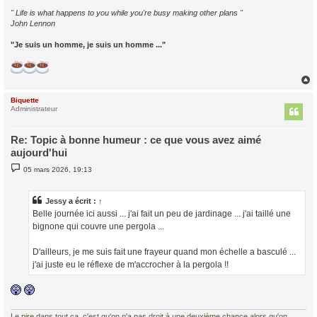
" Life is what happens to you while you're busy making other plans "
John Lennon
"Je suis un homme, je suis un homme ..."
Biquette
t
Administrateur
Re: Topic à bonne humeur : ce que vous avez aimé
aujourd'hui
M
05 mars 2026, 19:13
e
s
s
a
Jessy
a écrit :
↑
g
Belle journée ici aussi ... j'ai fait un peu de jardinage ... j'ai taillé une
e
bignone qui couvre une pergola ...
D'ailleurs, je me suis fait une frayeur quand mon échelle a basculé ...
j'ai juste eu le réflexe de m'accrocher à la pergola !!
Le pire dans tout ça, c'est qu'on n'a pas droit à une deuxième chance alors qu'on