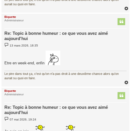
aurait su quoi en faire.
Biquette
t
Administrateur
Re: Topic à bonne humeur : ce que vous avez aimé
aujourd'hui
M
13 mars 2026, 18:35
e
s
s
a
g
Etre en week-end, enfin
e
Le pire dans tout ça, c'est qu'on n'a pas droit à une deuxième chance alors qu'on
aurait su quoi en faire.
Biquette
t
Administrateur
Re: Topic à bonne humeur : ce que vous avez aimé
aujourd'hui
M
07 mai 2026, 19:24
e
s
s