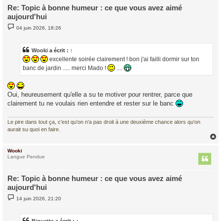
Re: Topic à bonne humeur : ce que vous avez aimé
aujourd'hui
M
04 juin 2026, 18:26
e
s
s
a
Wooki
a écrit :
↑
g
excellente soirée clairement ! bon j'ai failli dormir sur ton
e
banc de jardin ..... merci Mado !
....
Oui, heureusement qu'elle a su te motiver pour rentrer, parce que
clairement tu ne voulais rien entendre et rester sur le banc
Le pire dans tout ça, c'est qu'on n'a pas droit à une deuxième chance alors qu'on
aurait su quoi en faire.
Wooki
t
Langue Pendue
Re: Topic à bonne humeur : ce que vous avez aimé
aujourd'hui
M
14 juin 2026, 21:20
e
s
s
a
Biquette
a écrit :
↑