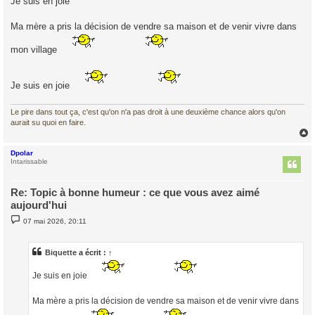
Je suis en joie
a
g
e
Ma mère a pris la décision de vendre sa maison et de venir vivre dans
mon village
Je suis en joie
Le pire dans tout ça, c'est qu'on n'a pas droit à une deuxième chance alors qu'on
aurait su quoi en faire.
Dpolar
t
Intarissable
Re: Topic à bonne humeur : ce que vous avez aimé
aujourd'hui
M
07 mai 2026, 20:11
e
s
s
a
Biquette
a écrit :
↑
g
e
Je suis en joie
Ma mère a pris la décision de vendre sa maison et de venir vivre dans