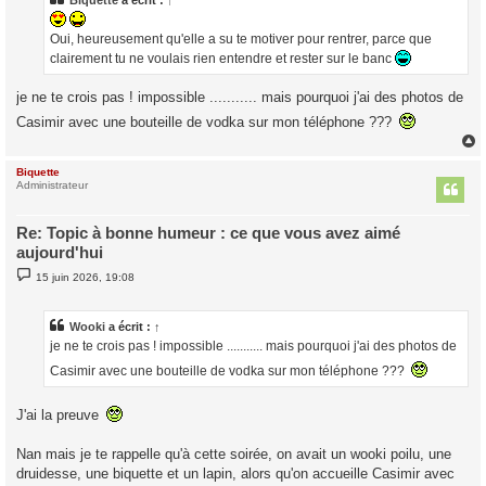
g
e
Oui, heureusement qu'elle a su te motiver pour rentrer, parce que
clairement tu ne voulais rien entendre et rester sur le banc
je ne te crois pas ! impossible ........... mais pourquoi j'ai des photos de
Casimir avec une bouteille de vodka sur mon téléphone ???
Biquette
t
Administrateur
Re: Topic à bonne humeur : ce que vous avez aimé
aujourd'hui
M
15 juin 2026, 19:08
e
s
s
a
Wooki
a écrit :
↑
g
je ne te crois pas ! impossible ........... mais pourquoi j'ai des photos de
e
Casimir avec une bouteille de vodka sur mon téléphone ???
J'ai la preuve
Nan mais je te rappelle qu'à cette soirée, on avait un wooki poilu, une
druidesse, une biquette et un lapin, alors qu'on accueille Casimir avec