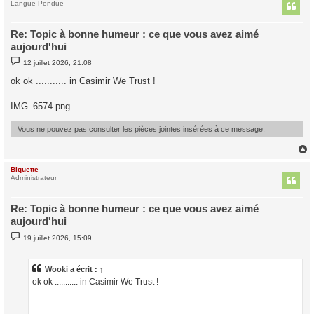
t
Langue Pendue
Re: Topic à bonne humeur : ce que vous avez aimé
aujourd'hui
M
12 juillet 2026, 21:08
e
s
ok ok ........... in Casimir We Trust !
s
a
g
IMG_6574.png
e
Vous ne pouvez pas consulter les pièces jointes insérées à ce message.
Biquette
t
Administrateur
Re: Topic à bonne humeur : ce que vous avez aimé
aujourd'hui
M
19 juillet 2026, 15:09
e
s
s
a
Wooki
a écrit :
↑
g
ok ok ........... in Casimir We Trust !
e