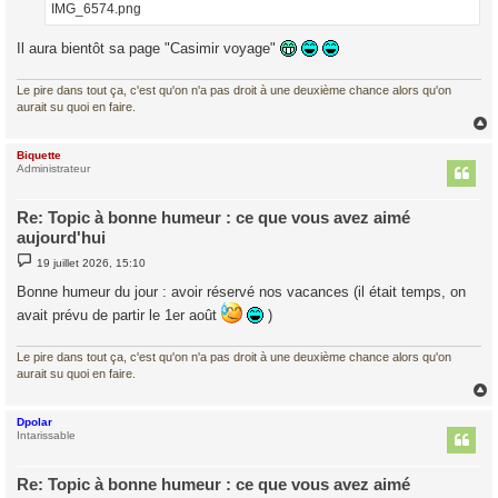
IMG_6574.png
Il aura bientôt sa page "Casimir voyage"
Le pire dans tout ça, c'est qu'on n'a pas droit à une deuxième chance alors qu'on
aurait su quoi en faire.
Biquette
t
Administrateur
Re: Topic à bonne humeur : ce que vous avez aimé
aujourd'hui
M
19 juillet 2026, 15:10
e
s
Bonne humeur du jour : avoir réservé nos vacances (il était temps, on
s
a
avait prévu de partir le 1er août
)
g
e
Le pire dans tout ça, c'est qu'on n'a pas droit à une deuxième chance alors qu'on
aurait su quoi en faire.
Dpolar
t
Intarissable
Re: Topic à bonne humeur : ce que vous avez aimé