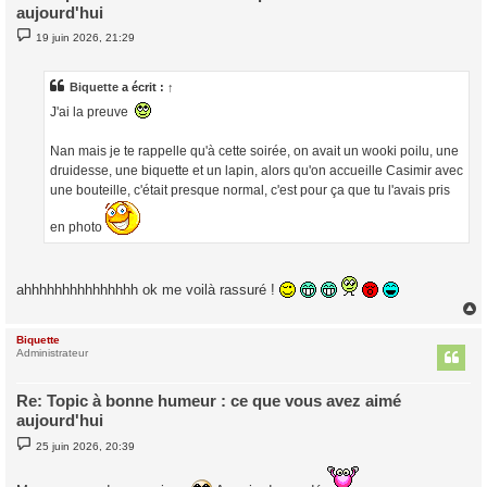
aujourd'hui
M
19 juin 2026, 21:29
e
s
s
a
Biquette
a écrit :
↑
g
J'ai la preuve
e
Nan mais je te rappelle qu'à cette soirée, on avait un wooki poilu, une
druidesse, une biquette et un lapin, alors qu'on accueille Casimir avec
une bouteille, c'était presque normal, c'est pour ça que tu l'avais pris
en photo
ahhhhhhhhhhhhhhh ok me voilà rassuré !
Biquette
t
Administrateur
Re: Topic à bonne humeur : ce que vous avez aimé
aujourd'hui
M
25 juin 2026, 20:39
e
s
s