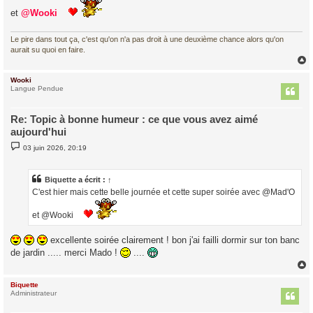
a
g
et
@Wooki
e
Le pire dans tout ça, c'est qu'on n'a pas droit à une deuxième chance alors qu'on
aurait su quoi en faire.
Wooki
t
Langue Pendue
Re: Topic à bonne humeur : ce que vous avez aimé
aujourd'hui
M
03 juin 2026, 20:19
e
s
s
a
Biquette
a écrit :
↑
g
C'est hier mais cette belle journée et cette super soirée avec @Mad'O
e
et @Wooki
excellente soirée clairement ! bon j'ai failli dormir sur ton banc
de jardin ..... merci Mado !
....
Biquette
t
Administrateur