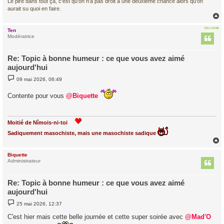
Le pire dans tout ça, c'est qu'on n'a pas droit à une deuxième chance alors qu'on
aurait su quoi en faire.
EN LIGNE
Ten
t
Modératrice
Re: Topic à bonne humeur : ce que vous avez aimé
aujourd'hui
M
09 mai 2026, 06:49
e
s
Contente pour vous
s
@Biquette
a
g
e
Moitié de Nîmois-ni-toi
Sadiquement masochiste, mais une masochiste sadique
Biquette
t
Administrateur
Re: Topic à bonne humeur : ce que vous avez aimé
aujourd'hui
M
25 mai 2026, 12:37
e
s
C'est hier mais cette belle journée et cette super soirée avec
@Mad'O
s