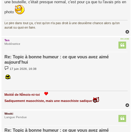
une bouteille, c'était presque normal, c'est pour ça que tu l'avais pris en
photo
Le pire dans tout ça, c'est qu'on n'a pas droit à une deuxième chance alors qu'on
aurait su quoi en faire.
EN LIGNE
Ten
t
Modératrice
Re: Topic à bonne humeur : ce que vous avez aimé
aujourd'hui
M
17 juin 2026, 16:38
e
s
s
a
g
e
Moitié de Nîmois-ni-toi
Sadiquement masochiste, mais une masochiste sadique
Wooki
t
Langue Pendue
Re: Topic à bonne humeur : ce que vous avez aimé