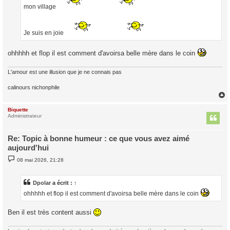
mon village
Je suis en joie
ohhhhh et flop il est comment d'avoirsa belle mère dans le coin
L'amour est une illusion que je ne connais pas
calinours nichonphile
Biquette
t
Administrateur
Re: Topic à bonne humeur : ce que vous avez aimé
aujourd'hui
M
08 mai 2026, 21:28
e
s
s
a
Dpolar
a écrit :
↑
g
ohhhhh et flop il est comment d'avoirsa belle mère dans le coin
e
Ben il est très content aussi