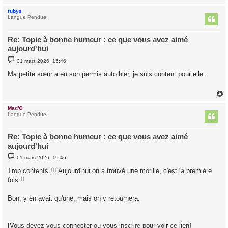
rubys
t
Langue Pendue
Re: Topic à bonne humeur : ce que vous avez aimé
aujourd'hui
M
01 mars 2026, 15:46
e
s
Ma petite sœur a eu son permis auto hier, je suis content pour elle.
s
a
g
e
Mad'O
t
Langue Pendue
Re: Topic à bonne humeur : ce que vous avez aimé
aujourd'hui
M
01 mars 2026, 19:46
e
s
Trop contents !!! Aujourd'hui on a trouvé une morille, c'est la première
s
fois !!
a
g
e
Bon, y en avait qu'une, mais on y retournera.
[Vous devez vous connecter ou vous inscrire pour voir ce lien]