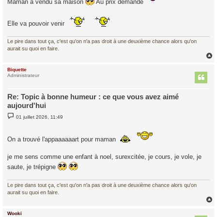
Maman a vendu sa maison
Au prix demandé
a
g
e
Elle va pouvoir venir
Le pire dans tout ça, c'est qu'on n'a pas droit à une deuxième chance alors qu'on
aurait su quoi en faire.
Biquette
t
Administrateur
Re: Topic à bonne humeur : ce que vous avez aimé
aujourd'hui
M
01 juillet 2026, 11:49
e
s
s
a
On a trouvé l'appaaaaaart pour maman
g
e
je me sens comme une enfant à noel, surexcitée, je cours, je vole, je
saute, je trépigne
Le pire dans tout ça, c'est qu'on n'a pas droit à une deuxième chance alors qu'on
aurait su quoi en faire.
Wooki