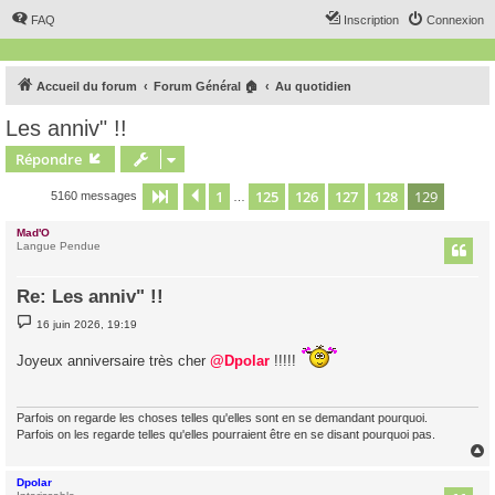
FAQ
Inscription
Connexion
Accueil du forum
Forum Général 🏠
Au quotidien
Les anniv" !!
Répondre
1
125
126
127
128
129
Page
129
Précédent
sur
129
5160 messages
…
Mad'O
Langue Pendue
Re: Les anniv" !!
M
16 juin 2026, 19:19
e
s
Joyeux anniversaire très cher
s
@Dpolar
!!!!!
a
g
e
Parfois on regarde les choses telles qu'elles sont en se demandant pourquoi.
Parfois on les regarde telles qu'elles pourraient être en se disant pourquoi pas.
Dpolar