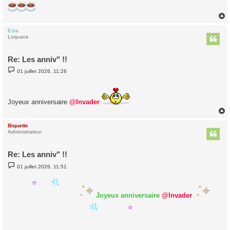
Ezia
t
Loquace
Re: Les anniv" !!
M
01 juillet 2026, 11:26
e
s
s
a
g
Joyeux anniversaire
@Invader
e
Biquette
t
Administrateur
Re: Les anniv" !!
M
01 juillet 2026, 11:51
e
s
s
a
Joyeux anniversaire
@Invader
g
e