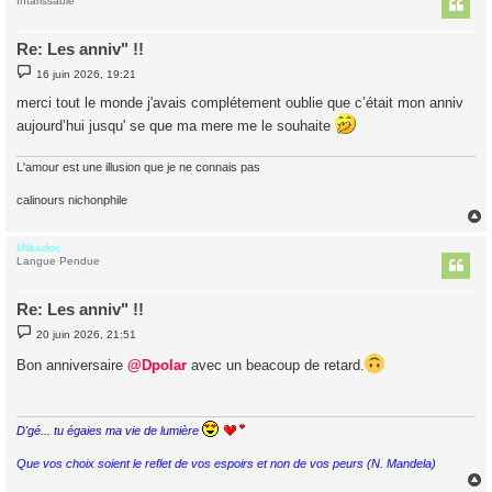
t
Intarissable
Re: Les anniv" !!
M
16 juin 2026, 19:21
e
s
merci tout le monde j'avais complétement oublie que c’était mon anniv
s
a
aujourd’hui jusqu' se que ma mere me le souhaite
g
e
L'amour est une illusion que je ne connais pas
calinours nichonphile
Mikadoc
t
Langue Pendue
Re: Les anniv" !!
M
20 juin 2026, 21:51
e
s
Bon anniversaire
@Dpolar
avec un beacoup de retard.
s
a
g
e
D'gé... tu égaies ma vie de lumière
Que vos choix soient le reflet de vos espoirs et non de vos peurs (N. Mandela)