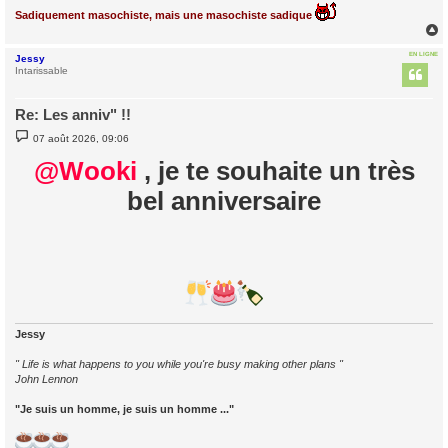
Sadiquement masochiste, mais une masochiste sadique
EN LIGNE
Jessy
t
Intarissable
Re: Les anniv" !!
M
07 août 2026, 09:06
e
s
@Wooki
, je te souhaite un très
s
a
bel anniversaire
g
e
Jessy
" Life is what happens to you while you're busy making other plans "
John Lennon
"Je suis un homme, je suis un homme ..."