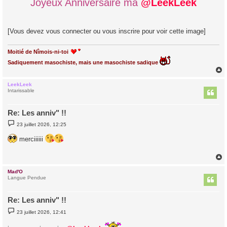
Joyeux Anniversaire ma
@LeekLeek
s
a
g
e
[Vous devez vous connecter ou vous inscrire pour voir cette image]
Moitié de Nîmois-ni-toi
Sadiquement masochiste, mais une masochiste sadique
LeekLeek
t
Intarissable
Re: Les anniv" !!
M
23 juillet 2026, 12:25
e
s
merciiiiii
s
a
g
e
Mad'O
t
Langue Pendue
Re: Les anniv" !!
M
23 juillet 2026, 12:41
e
s