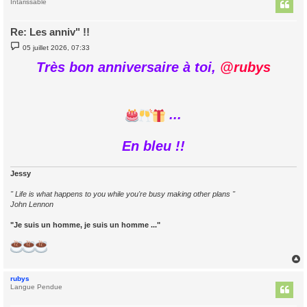
t
Intarissable
Re: Les anniv" !!
M
05 juillet 2026, 07:33
e
s
Très bon anniversaire à toi,
@rubys
s
a
g
e
...
En bleu !!
Jessy
" Life is what happens to you while you're busy making other plans "
John Lennon
"Je suis un homme, je suis un homme ..."
rubys
t
Langue Pendue