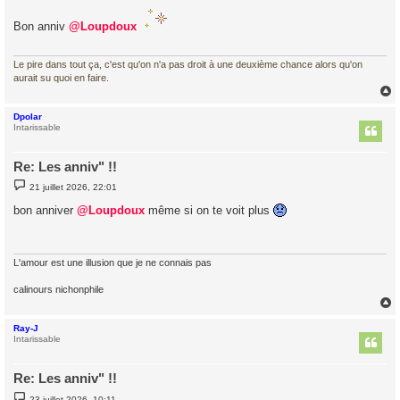
s
s
Bon anniv
@Loupdoux
a
g
e
Le pire dans tout ça, c'est qu'on n'a pas droit à une deuxième chance alors qu'on
aurait su quoi en faire.
Dpolar
t
Intarissable
Re: Les anniv" !!
M
21 juillet 2026, 22:01
e
s
bon anniver
@Loupdoux
même si on te voit plus
s
a
g
e
L'amour est une illusion que je ne connais pas
calinours nichonphile
Ray-J
t
Intarissable
Re: Les anniv" !!
M
23 juillet 2026, 10:11