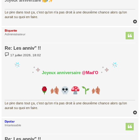
Joyeux anniversaire
g
e
Le pire dans tout ça, c'est qu'on n'a pas droit à une deuxième chance alors qu'on
aurait su quoi en faire.
Biquette
t
Administrateur
Re: Les anniv" !!
M
17 juillet 2026, 18:02
e
s
s
a
Joyeux anniversaire
@Mad'O
g
e
Le pire dans tout ça, c'est qu'on n'a pas droit à une deuxième chance alors qu'on
aurait su quoi en faire.
Dpolar
t
Intarissable
Re: Les anniv" !!