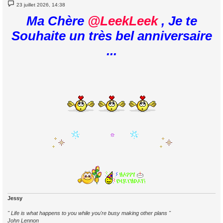
M
23 juillet 2026, 14:38
e
s
Ma Chère
@LeekLeek
, Je te
s
a
Souhaite un très bel anniversaire
g
e
...
Jessy
" Life is what happens to you while you're busy making other plans "
John Lennon