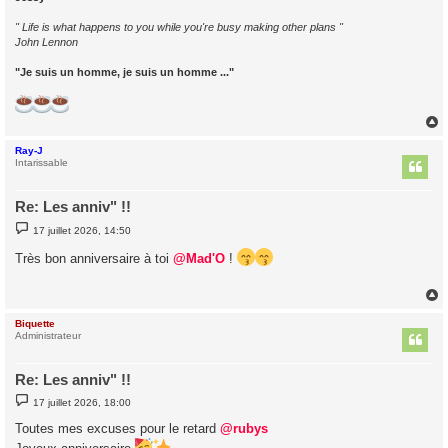
" Life is what happens to you while you're busy making other plans "
John Lennon
"Je suis un homme, je suis un homme ..."
Ray-J
t
Intarissable
Re: Les anniv" !!
M
17 juillet 2026, 14:50
e
s
Très bon anniversaire à toi
@Mad'O
!
s
a
g
e
Biquette
t
Administrateur
Re: Les anniv" !!
M
17 juillet 2026, 18:00
e
s
Toutes mes excuses pour le retard
@rubys
s
a