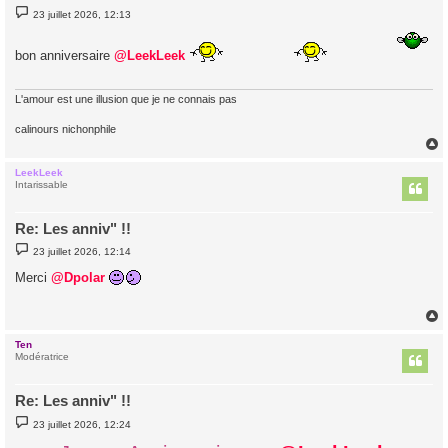
M
23 juillet 2026, 12:13
e
s
s
bon anniversaire
@LeekLeek
a
g
e
L'amour est une illusion que je ne connais pas
calinours nichonphile
LeekLeek
t
Intarissable
Re: Les anniv" !!
M
23 juillet 2026, 12:14
e
s
Merci
@Dpolar
s
a
g
e
Ten
t
Modératrice
Re: Les anniv" !!
M
23 juillet 2026, 12:24
e
s