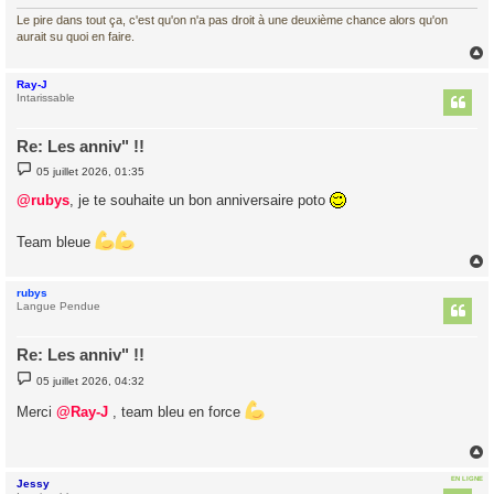
Le pire dans tout ça, c'est qu'on n'a pas droit à une deuxième chance alors qu'on
aurait su quoi en faire.
Ray-J
t
Intarissable
Re: Les anniv" !!
M
05 juillet 2026, 01:35
e
s
@rubys
, je te souhaite un bon anniversaire poto
s
a
g
Team bleue
e
rubys
t
Langue Pendue
Re: Les anniv" !!
M
05 juillet 2026, 04:32
e
s
Merci
@Ray-J
, team bleu en force
s
a
g
e
EN LIGNE
Jessy