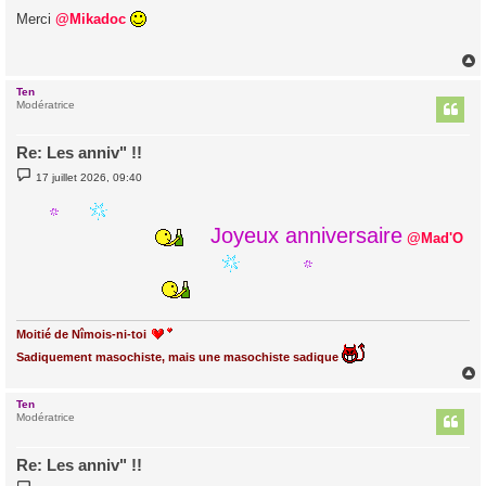
s
Merci
@Mikadoc
s
a
g
e
Ten
t
Modératrice
Re: Les anniv" !!
M
17 juillet 2026, 09:40
e
s
s
a
Joyeux anniversaire
@Mad'O
g
e
Moitié de Nîmois-ni-toi
Sadiquement masochiste, mais une masochiste sadique
Ten
t
Modératrice
Re: Les anniv" !!
M