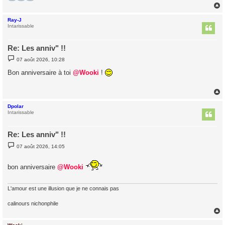
Ray-J
t
Intarissable
Re: Les anniv" !!
M
07 août 2026, 10:28
e
s
Bon anniversaire à toi
@Wooki
!
s
a
g
e
Dpolar
t
Intarissable
Re: Les anniv" !!
M
07 août 2026, 14:05
e
s
s
bon anniversaire
@Wooki
a
g
e
L'amour est une illusion que je ne connais pas
calinours nichonphile