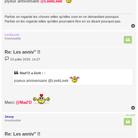
joyeux anniversaire
s
@LeekLeek
a
g
e
Parfois on regarde les choses telles qu'elles sont en se demandant pourquoi.
Parfois on les regarde telles qu'elles pourraient être en se disant pourquoi pas.
LeekLeek
t
Intarissable
Re: Les anniv" !!
M
23 juillet 2026, 14:27
e
s
s
a
Mad'O
a écrit :
↑
g
e
joyeux anniversaire @LeekLeek
Merci
@Mad'O
EN LIGNE
Jessy
t
Intarissable
Re: Les anniv" !!