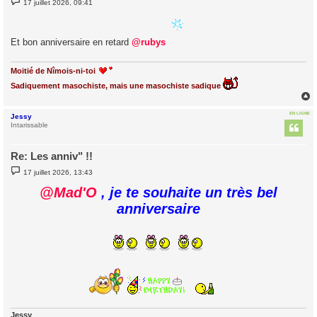
17 juillet 2026, 09:41
e
s
s
a
Et bon anniversaire en retard
@rubys
g
e
Moitié de Nîmois-ni-toi
Sadiquement masochiste, mais une masochiste sadique
EN LIGNE
Jessy
t
Intarissable
Re: Les anniv" !!
M
17 juillet 2026, 13:43
e
s
@Mad'O
, je te souhaite un très bel
s
a
anniversaire
g
e
Jessy