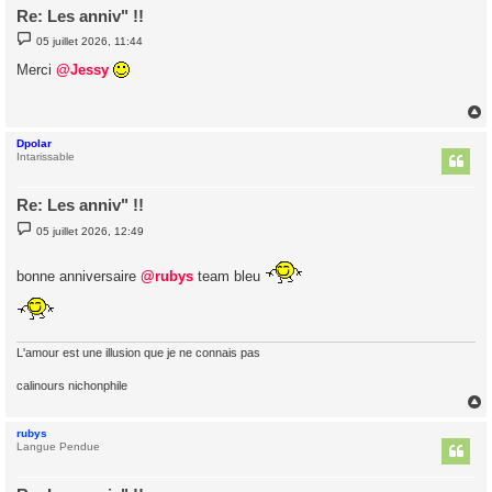
Re: Les anniv" !!
M
05 juillet 2026, 11:44
e
s
Merci
@Jessy
s
a
g
e
Dpolar
t
Intarissable
Re: Les anniv" !!
M
05 juillet 2026, 12:49
e
s
s
bonne anniversaire
@rubys
team bleu
a
g
e
L'amour est une illusion que je ne connais pas
calinours nichonphile
rubys
t
Langue Pendue