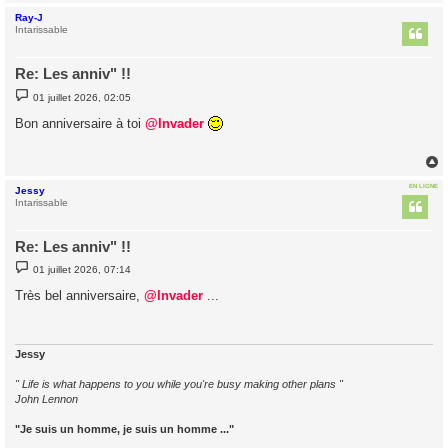
Ray-J
t
Intarissable
Re: Les anniv" !!
M
01 juillet 2026, 02:05
e
s
Bon anniversaire à toi
@Invader
s
a
g
e
EN LIGNE
Jessy
t
Intarissable
Re: Les anniv" !!
M
01 juillet 2026, 07:14
e
s
Très bel anniversaire,
@Invader
...
s
a
g
e
Jessy
" Life is what happens to you while you're busy making other plans "
John Lennon
"Je suis un homme, je suis un homme ..."