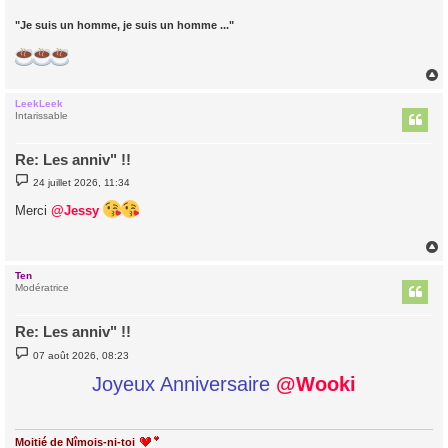
"Je suis un homme, je suis un homme ..."
LeekLeek
t
Intarissable
Re: Les anniv" !!
M
24 juillet 2026, 11:34
e
s
Merci
@Jessy
s
a
g
e
Ten
t
Modératrice
Re: Les anniv" !!
M
07 août 2026, 08:23
e
s
Joyeux Anniversaire
@Wooki
s
a
g
e
Moitié de Nîmois-ni-toi