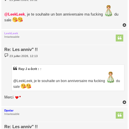
e
s
s
a
@LeekLeek
, je te souhaite un bon anniversaire ma fucking
du
g
e
sale
LeekLeek
t
Intarissable
Re: Les anniv" !!
M
23 juillet 2026, 12:13
e
s
s
a
Ray-J
a écrit :
↑
g
e
@LeekLeek, je te souhaite un bon anniversaire ma fucking
du
sale
Merci
Dpolar
t
Intarissable
Re: Les anniv" !!