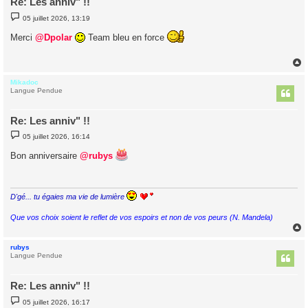
Re: Les anniv" !!
M
05 juillet 2026, 13:19
e
s
Merci
@Dpolar
Team bleu en force
s
a
g
e
Mikadoc
t
Langue Pendue
Re: Les anniv" !!
M
05 juillet 2026, 16:14
e
s
Bon anniversaire
@rubys
s
a
g
e
D'gé... tu égaies ma vie de lumière
Que vos choix soient le reflet de vos espoirs et non de vos peurs (N. Mandela)
rubys
t
Langue Pendue
Re: Les anniv" !!
M
05 juillet 2026, 16:17
e