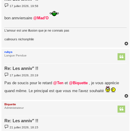
M
17 juillet 2026, 19:58
e
s
s
bon annviersaire
@Mad'O
a
g
e
L'amour est une illusion que je ne connais pas
calinours nichonphile
rubys
t
Langue Pendue
Re: Les anniv" !!
M
17 juillet 2026, 20:19
e
s
Pas de soucis pour le retard
@Ten
et
@Biquette
, je vous apprécie
s
a
quand même. Le principal est que vous me l'avez souhaité
g
e
Biquette
t
Administrateur
Re: Les anniv" !!
M
21 juillet 2026, 18:15
e