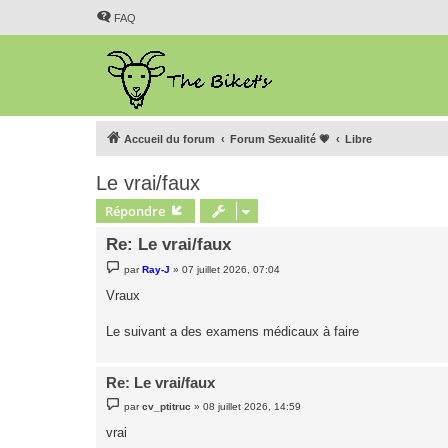
FAQ
Accueil du forum
Forum Sexualité 💗
Libre
Le vrai/faux
Répondre
Re: Le vrai/faux
M
par
Ray-J
»
07 juillet 2026, 07:04
e
s
Vraux
s
a
g
Le suivant a des examens médicaux à faire
e
Re: Le vrai/faux
M
par
cv_ptitruc
»
08 juillet 2026, 14:59
e
s
vrai
s