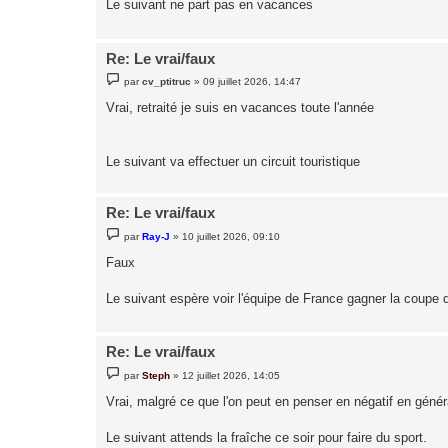
Le suivant ne part pas en vacances
e
Re: Le vrai/faux
M
par
cv_ptitruc
»
09 juillet 2026, 14:47
e
s
Vrai, retraité je suis en vacances toute l'année
s
a
g
e
Le suivant va effectuer un circuit touristique
Re: Le vrai/faux
M
par
Ray-J
»
10 juillet 2026, 09:10
e
s
Faux
s
a
g
Le suivant espère voir l'équipe de France gagner la coupe
e
Re: Le vrai/faux
M
par
Steph
»
12 juillet 2026, 14:05
e
s
Vrai, malgré ce que l'on peut en penser en négatif en génér
s
a
g
Le suivant attends la fraîche ce soir pour faire du sport.
e