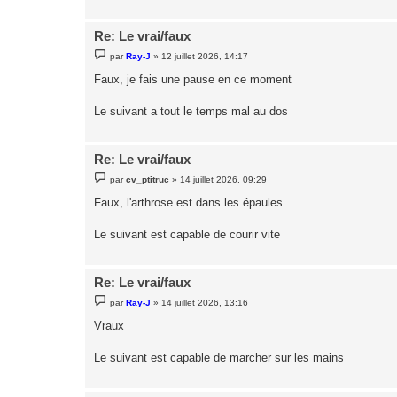
Re: Le vrai/faux
M
par
Ray-J
»
12 juillet 2026, 14:17
e
s
Faux, je fais une pause en ce moment
s
a
g
Le suivant a tout le temps mal au dos
e
Re: Le vrai/faux
M
par
cv_ptitruc
»
14 juillet 2026, 09:29
e
s
Faux, l'arthrose est dans les épaules
s
a
g
Le suivant est capable de courir vite
e
Re: Le vrai/faux
M
par
Ray-J
»
14 juillet 2026, 13:16
e
s
Vraux
s
a
g
Le suivant est capable de marcher sur les mains
e