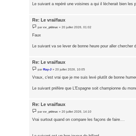
g
Le suivant a repéré une voisines a qui il lècherait bien les
e
Re: Le vrai/faux
M
par
cv_ptitruc
»
20 juillet 2026, 01:02
e
s
Faux
s
a
g
Le suivant va se lever de bonne heure pour aller chercher 
e
Re: Le vrai/faux
M
par
Ray-J
»
20 juillet 2026, 10:05
e
s
Vraux, c'est vrai que je me suis levé plutôt de bonne hume
s
a
g
Le suivant préfère que L'Espagne soit championne du mond
e
Re: Le vrai/faux
M
par
cv_ptitruc
»
20 juillet 2026, 14:10
e
s
Vrai surtout quand on compare les façons de faire....
s
a
g
e
Le suivant est un bon joueur de billard