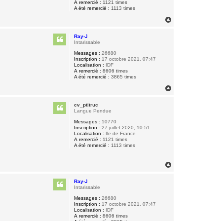
A remercié :
1121 times
A été remercié :
1113 times
H
a
u
Ray-J
t
Intarissable
Messages :
26680
Inscription :
17 octobre 2021, 07:47
Localisation :
IDF
A remercié :
8606 times
A été remercié :
3865 times
H
a
u
cv_ptitruc
t
Langue Pendue
Messages :
10770
Inscription :
27 juillet 2020, 10:51
Localisation :
Ile de France
A remercié :
1121 times
A été remercié :
1113 times
H
a
u
Ray-J
t
Intarissable
Messages :
26680
Inscription :
17 octobre 2021, 07:47
Localisation :
IDF
A remercié :
8606 times