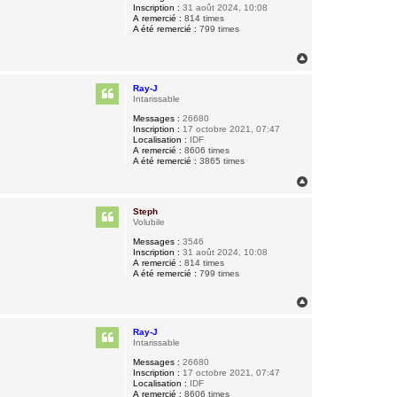
Inscription :
31 août 2024, 10:08
A remercié :
814 times
A été remercié :
799 times
H
a
u
Ray-J
t
Intarissable
Messages :
26680
Inscription :
17 octobre 2021, 07:47
Localisation :
IDF
A remercié :
8606 times
A été remercié :
3865 times
H
a
u
Steph
t
Volubile
Messages :
3546
Inscription :
31 août 2024, 10:08
A remercié :
814 times
A été remercié :
799 times
H
a
u
Ray-J
t
Intarissable
Messages :
26680
Inscription :
17 octobre 2021, 07:47
Localisation :
IDF
A remercié :
8606 times