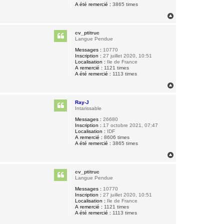
A été remercié :
3865 times
H
a
u
cv_ptitruc
t
Langue Pendue
Messages :
10770
Inscription :
27 juillet 2020, 10:51
Localisation :
Ile de France
A remercié :
1121 times
A été remercié :
1113 times
H
a
u
Ray-J
t
Intarissable
Messages :
26680
Inscription :
17 octobre 2021, 07:47
Localisation :
IDF
A remercié :
8606 times
A été remercié :
3865 times
H
a
u
cv_ptitruc
t
Langue Pendue
Messages :
10770
Inscription :
27 juillet 2020, 10:51
Localisation :
Ile de France
A remercié :
1121 times
A été remercié :
1113 times