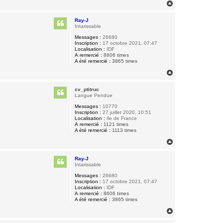
H
a
u
Ray-J
t
Intarissable
Messages :
26680
Inscription :
17 octobre 2021, 07:47
Localisation :
IDF
A remercié :
8606 times
A été remercié :
3865 times
H
a
u
cv_ptitruc
t
Langue Pendue
Messages :
10770
Inscription :
27 juillet 2020, 10:51
Localisation :
Ile de France
A remercié :
1121 times
A été remercié :
1113 times
H
a
u
Ray-J
t
Intarissable
Messages :
26680
Inscription :
17 octobre 2021, 07:47
Localisation :
IDF
A remercié :
8606 times
A été remercié :
3865 times
H
a