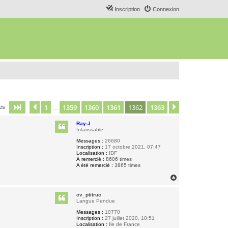
Inscription
Connexion
1
1359
1360
1361
1362
1363
Page
1362
Précédent
sur
1363
Suivant
ges
…
Ray-J
Intarissable
Messages :
26680
Inscription :
17 octobre 2021, 07:47
Localisation :
IDF
A remercié :
8606 times
A été remercié :
3865 times
H
a
u
cv_ptitruc
t
Langue Pendue
Messages :
10770
Inscription :
27 juillet 2020, 10:51
Localisation :
Ile de France