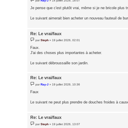
par
Ray-J
»
14 juillet 2026, 18:07
e
s
Je pense que c'est plutôt vrai, même si je ne bricole plus t
s
a
g
Le suivant aimerait bien acheter un nouveau fauteuil de bu
e
Re: Le vrai/faux
M
par
Steph
»
19 juillet 2026, 02:01
e
s
Faux.
s
J'ai des choses plus importantes à acheter.
a
g
e
Le suivant débroussaille son jardin.
Re: Le vrai/faux
M
par
Ray-J
»
19 juillet 2026, 10:36
e
s
Faux
s
a
g
Le suivant ne peut plus prendre de douches froides à cau
e
Re: Le vrai/faux
M
par
Steph
»
19 juillet 2026, 13:07
e