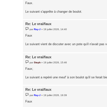
s
Faux.
s
a
g
Le suivant s'apprête à changer de boulot.
e
Re: Le vrai/faux
M
par
Ray-J
»
19 juillet 2026, 14:40
e
s
Faux
s
a
g
Le suivant vient de discuter avec un pote qu'il n'avait pas 
e
Re: Le vrai/faux
M
par
Steph
»
19 juillet 2026, 15:46
e
s
Faux;
s
a
g
Le suivant a repéré une meuf' à son boulot qu'il se ferait bi
e
Re: Le vrai/faux
M
par
Ray-J
»
19 juillet 2026, 19:39
e
s
Faux
s
a