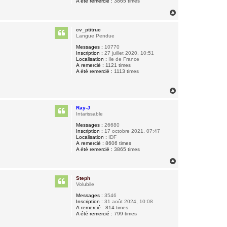
A été remercié :
3865 times
H
a
u
cv_ptitruc
t
Langue Pendue
Messages :
10770
Inscription :
27 juillet 2020, 10:51
Localisation :
Ile de France
A remercié :
1121 times
A été remercié :
1113 times
H
a
u
Ray-J
t
Intarissable
Messages :
26680
Inscription :
17 octobre 2021, 07:47
Localisation :
IDF
A remercié :
8606 times
A été remercié :
3865 times
H
a
u
Steph
t
Volubile
Messages :
3546
Inscription :
31 août 2024, 10:08
A remercié :
814 times
A été remercié :
799 times