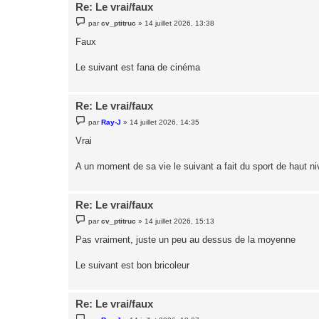
Re: Le vrai/faux
M
par
cv_ptitruc
»
14 juillet 2026, 13:38
e
s
Faux
s
a
g
Le suivant est fana de cinéma
e
Re: Le vrai/faux
M
par
Ray-J
»
14 juillet 2026, 14:35
e
s
Vrai
s
a
g
A un moment de sa vie le suivant a fait du sport de haut n
e
Re: Le vrai/faux
M
par
cv_ptitruc
»
14 juillet 2026, 15:13
e
s
Pas vraiment, juste un peu au dessus de la moyenne
s
a
g
Le suivant est bon bricoleur
e
Re: Le vrai/faux
M