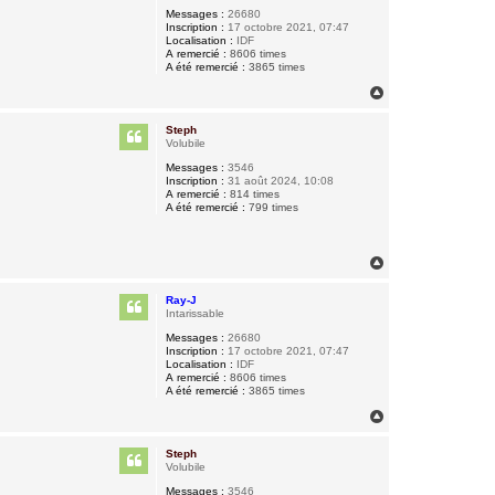
Messages :
26680
Inscription :
17 octobre 2021, 07:47
Localisation :
IDF
A remercié :
8606 times
A été remercié :
3865 times
H
a
u
Steph
t
Volubile
Messages :
3546
Inscription :
31 août 2024, 10:08
A remercié :
814 times
A été remercié :
799 times
H
a
u
Ray-J
t
Intarissable
Messages :
26680
Inscription :
17 octobre 2021, 07:47
Localisation :
IDF
A remercié :
8606 times
A été remercié :
3865 times
H
a
u
Steph
t
Volubile
Messages :
3546