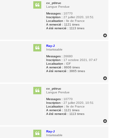
u
cv_ptitruc
t
Langue Pendue
Messages :
10770
Inscription :
27 juillet 2020, 10:51
Localisation :
Ile de France
A remercié :
1121 times
A été remercié :
1113 times
H
a
u
Ray-J
t
Intarissable
Messages :
26680
Inscription :
17 octobre 2021, 07:47
Localisation :
IDF
A remercié :
8606 times
A été remercié :
3865 times
H
a
u
cv_ptitruc
t
Langue Pendue
Messages :
10770
Inscription :
27 juillet 2020, 10:51
Localisation :
Ile de France
A remercié :
1121 times
A été remercié :
1113 times
H
a
u
Ray-J
t
Intarissable