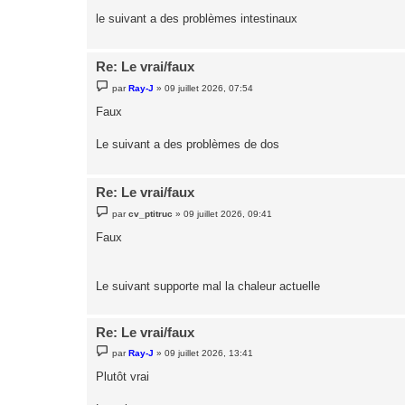
a
g
le suivant a des problèmes intestinaux
e
Re: Le vrai/faux
M
par
Ray-J
»
09 juillet 2026, 07:54
e
s
Faux
s
a
g
Le suivant a des problèmes de dos
e
Re: Le vrai/faux
M
par
cv_ptitruc
»
09 juillet 2026, 09:41
e
s
Faux
s
a
g
e
Le suivant supporte mal la chaleur actuelle
Re: Le vrai/faux
M
par
Ray-J
»
09 juillet 2026, 13:41
e
s
Plutôt vrai
s
a
g