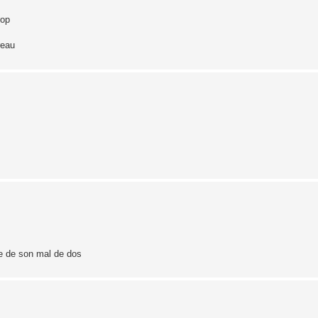
rop
reau
se de son mal de dos