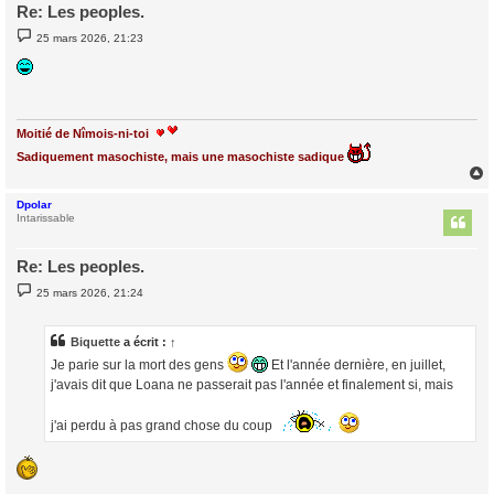
Re: Les peoples.
M
25 mars 2026, 21:23
e
s
s
a
g
e
Moitié de Nîmois-ni-toi
Sadiquement masochiste, mais une masochiste sadique
Dpolar
t
Intarissable
Re: Les peoples.
M
25 mars 2026, 21:24
e
s
s
a
Biquette
a écrit :
↑
g
Je parie sur la mort des gens
Et l'année dernière, en juillet,
e
j'avais dit que Loana ne passerait pas l'année et finalement si, mais
j'ai perdu à pas grand chose du coup