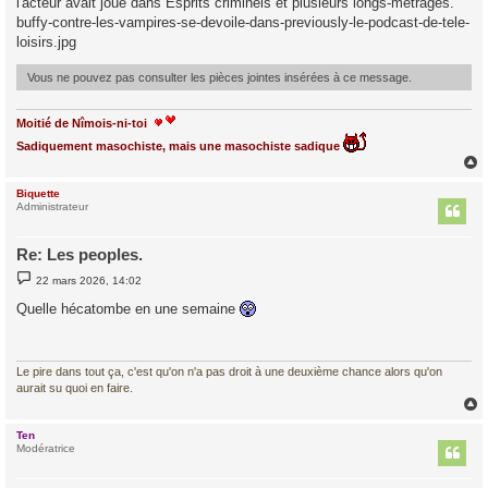
l'acteur avait joué dans Esprits criminels et plusieurs longs-métrages.
buffy-contre-les-vampires-se-devoile-dans-previously-le-podcast-de-tele-
loisirs.jpg
Vous ne pouvez pas consulter les pièces jointes insérées à ce message.
Moitié de Nîmois-ni-toi
Sadiquement masochiste, mais une masochiste sadique
Biquette
t
Administrateur
Re: Les peoples.
M
22 mars 2026, 14:02
e
s
Quelle hécatombe en une semaine
s
a
g
e
Le pire dans tout ça, c'est qu'on n'a pas droit à une deuxième chance alors qu'on
aurait su quoi en faire.
Ten
t
Modératrice