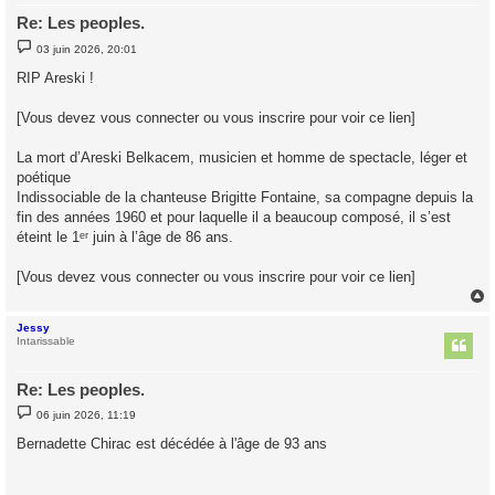
Re: Les peoples.
M
03 juin 2026, 20:01
e
s
RIP Areski !
s
a
g
[Vous devez vous connecter ou vous inscrire pour voir ce lien]
e
La mort d’Areski Belkacem, musicien et homme de spectacle, léger et
poétique
Indissociable de la chanteuse Brigitte Fontaine, sa compagne depuis la
fin des années 1960 et pour laquelle il a beaucoup composé, il s’est
éteint le 1ᵉʳ juin à l’âge de 86 ans.
[Vous devez vous connecter ou vous inscrire pour voir ce lien]
Jessy
t
Intarissable
Re: Les peoples.
M
06 juin 2026, 11:19
e
s
Bernadette Chirac est décédée à l'âge de 93 ans
s
a
g
e