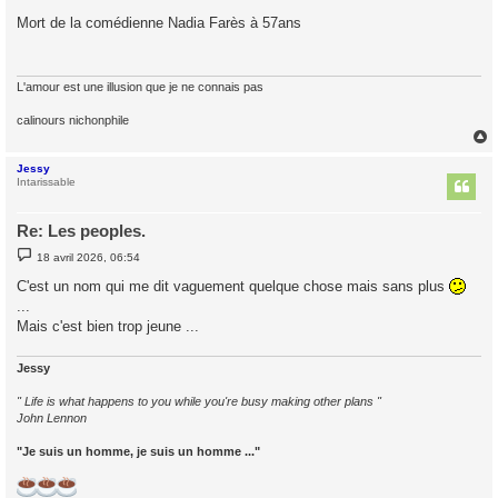
e
s
Mort de la comédienne Nadia Farès à 57ans
s
a
g
e
L'amour est une illusion que je ne connais pas
calinours nichonphile
Jessy
t
Intarissable
Re: Les peoples.
M
18 avril 2026, 06:54
e
s
C'est un nom qui me dit vaguement quelque chose mais sans plus
s
...
a
g
Mais c'est bien trop jeune ...
e
Jessy
" Life is what happens to you while you're busy making other plans "
John Lennon
"Je suis un homme, je suis un homme ..."