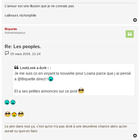
L'amour est une illusion que je ne connais pas
calinours nichonphile
Biquette
t
Administrateur
Re: Les peoples.
M
25 mars 2026, 21:24
e
s
s
a
LeekLeek
a écrit :
↑
g
Je me suis co en voyant la nouvelle pour Loana parce que j ai pensé
e
a @Biquette direct !
Et a ses petites annonces sur ce post
Le pire dans tout ça, c'est qu'on n'a pas droit à une deuxième chance alors qu'on
aurait su quoi en faire.