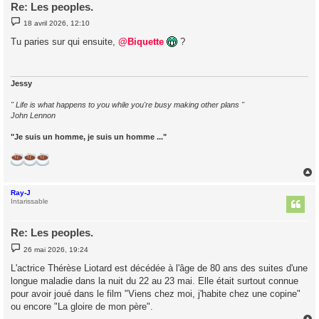
Re: Les peoples.
M
18 avril 2026, 12:10
e
s
Tu paries sur qui ensuite,
@Biquette
?
s
a
g
e
Jessy
" Life is what happens to you while you're busy making other plans "
John Lennon
"Je suis un homme, je suis un homme ..."
Ray-J
t
Intarissable
Re: Les peoples.
M
26 mai 2026, 19:24
e
s
L'actrice Thérèse Liotard est décédée à l'âge de 80 ans des suites d'une
s
longue maladie dans la nuit du 22 au 23 mai. Elle était surtout connue
a
g
pour avoir joué dans le film "Viens chez moi, j'habite chez une copine"
e
ou encore "La gloire de mon père".