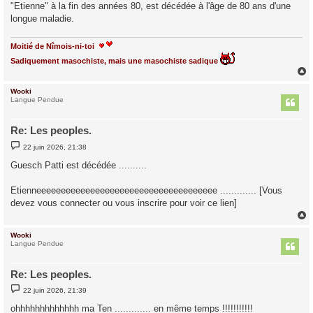
"Etienne" à la fin des années 80, est décédée à l'âge de 80 ans d'une
a
g
longue maladie.
e
Moitié de Nîmois-ni-toi
Sadiquement masochiste, mais une masochiste sadique
Wooki
t
Langue Pendue
Re: Les peoples.
M
22 juin 2026, 21:38
e
s
Guesch Patti est décédée ..........
s
a
g
Etienneeeeeeeeeeeeeeeeeeeeeeeeeeeeeeeeeeeee ............. [Vous
e
devez vous connecter ou vous inscrire pour voir ce lien]
Wooki
t
Langue Pendue
Re: Les peoples.
M
22 juin 2026, 21:39
e
s
ohhhhhhhhhhhhh ma Ten ............. en même temps !!!!!!!!!!!
s