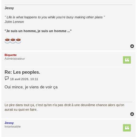
e
Jessy
" Life is what happens to you while you're busy making other plans "
John Lennon
"Je suis un homme, je suis un homme ..."
Biquette
t
Administrateur
Re: Les peoples.
M
18 avril 2026, 10:11
e
s
Oui mince, je viens de voir ça
s
a
g
e
Le pire dans tout ça, c'est qu'on n'a pas droit à une deuxième chance alors qu'on
aurait su quoi en faire.
Jessy
t
Intarissable