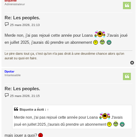
Biquette
t
Administrateur
Re: Les peoples.
M
25 mars 2026, 21:13
e
s
s
Merde non, j'ai pas rejoué cette année pour Loana
J'avais joué
a
en juillet 2025, j'aurais dû prendre un abonnement
g
e
Le pire dans tout ça, c'est qu'on n'a pas droit à une deuxième chance alors qu'on
aurait su quoi en faire.
Dpolar
t
Intarissable
Re: Les peoples.
M
25 mars 2026, 21:15
e
s
s
a
Biquette
a écrit :
↑
g
e
Merde non, j'ai pas rejoué cette année pour Loana
J'avais
joué en juillet 2025, j'aurais dû prendre un abonnement
mais jouer a quoi?