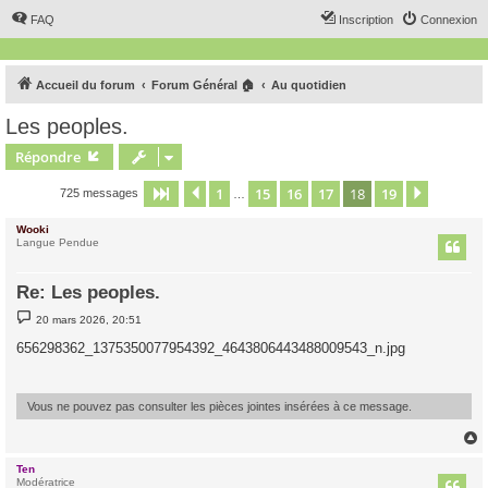
FAQ
Inscription
Connexion
Accueil du forum
Forum Général 🏠
Au quotidien
Les peoples.
Répondre
1
15
16
17
18
19
Page
18
Précédent
sur
19
Suivant
725 messages
…
Wooki
Langue Pendue
Re: Les peoples.
M
20 mars 2026, 20:51
e
s
656298362_1375350077954392_4643806443488009543_n.jpg
s
a
g
e
Vous ne pouvez pas consulter les pièces jointes insérées à ce message.
Ten
t
Modératrice