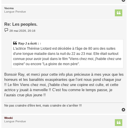
Vacma
t
Langue Pendue
Re: Les peoples.
M
28 mai 2026, 20:16
e
s
s
a
Ray-J
a écrit :
↑
g
L'actrice Thérèse Liotard est décédée à l'âge de 80 ans des suites
e
d'une longue maladie dans la nuit du 22 au 23 mai. Elle était surtout
connue pour avoir joué dans le film "Viens chez moi, j'habite chez une
copine" ou encore "La gloire de mon père".
Bonsoir Ray, et merci pour cette info plus précieuse à mes yeux que les
horreurs et les banalités exaspérantes que l’ont nous pond chaque jour
!! Le film Viens chez moi, j’habite chez une copine est culte, et cette
actrice y jouait à merveille !! C’est fou comme le temps passe, je
l’aurais crue plus jeune !!
Ne pas craindre d’être lent, mais craindre de s’arrêter !!!
Wooki
t
Langue Pendue