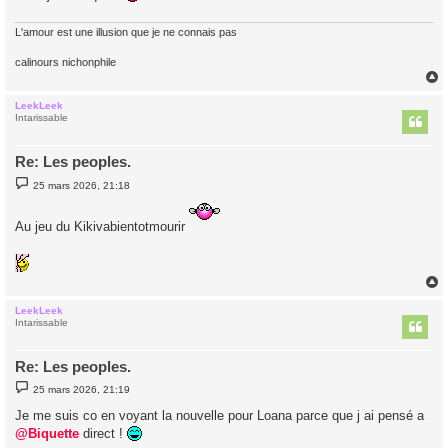
L'amour est une illusion que je ne connais pas
calinours nichonphile
LeekLeek
t
Intarissable
Re: Les peoples.
M
25 mars 2026, 21:18
e
s
s
Au jeu du Kikivabientotmourir
a
g
e
LeekLeek
t
Intarissable
Re: Les peoples.
M
25 mars 2026, 21:19
e
s
Je me suis co en voyant la nouvelle pour Loana parce que j ai pensé a
s
@Biquette
direct !
a
g