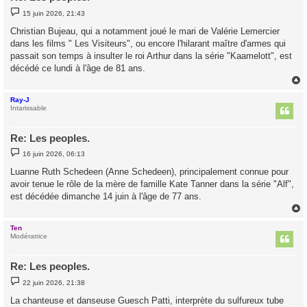
M
15 juin 2026, 21:43
e
s
Christian Bujeau, qui a notamment joué le mari de Valérie Lemercier
s
dans les films " Les Visiteurs", ou encore l'hilarant maître d'armes qui
a
g
passait son temps à insulter le roi Arthur dans la série "Kaamelott", est
e
décédé ce lundi à l'âge de 81 ans.
Ray-J
t
Intarissable
Re: Les peoples.
M
16 juin 2026, 06:13
e
s
Luanne Ruth Schedeen (Anne Schedeen), principalement connue pour
s
avoir tenue le rôle de la mère de famille Kate Tanner dans la série "Alf",
a
g
est décédée dimanche 14 juin à l'âge de 77 ans.
e
Ten
t
Modératrice
Re: Les peoples.
M
22 juin 2026, 21:38
e
s
La chanteuse et danseuse Guesch Patti, interprète du sulfureux tube
s