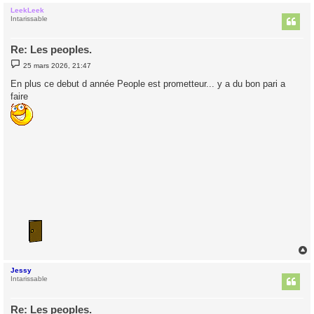
LeekLeek
t
Intarissable
Re: Les peoples.
M
25 mars 2026, 21:47
e
s
En plus ce debut d année People est prometteur... y a du bon pari a
s
faire
a
g
e
Jessy
t
Intarissable
Re: Les peoples.