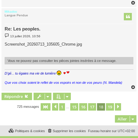
Mikadoc
t
Langue Pendue
Re: Les peoples.
M
13 juillet 2026, 10:56
e
s
Screenshot_20260713_105605_Chrome.jpg
s
a
g
e
Vous ne pouvez pas consulter les pièces jointes insérées à ce message.
D'gé... tu égaies ma vie de lumière
Que vos choix soient le reflet de vos espoirs et non de vos peurs (N. Mandela)
Répondre
t
1
15
16
17
18
19
Page
18
Précédent
sur
19
Suivant
725 messages
…
Aller
Politiques & cookies
Supprimer les cookies
Fuseau horaire sur
UTC+02:00