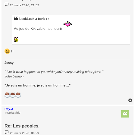
M
25 mars 2026, 21:52
e
s
s
a
LeekLeek
a écrit :
↑
g
e
Au jeu du Kikivabientotmourir
!!
Jessy
" Life is what happens to you while you're busy making other plans "
John Lennon
"Je suis un homme, je suis un homme ..."
Ray-J
t
Intarissable
Re: Les peoples.
M
26 mars 2026, 06:29