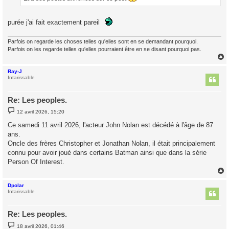
purée j'ai fait exactement pareil
Parfois on regarde les choses telles qu'elles sont en se demandant pourquoi.
Parfois on les regarde telles qu'elles pourraient être en se disant pourquoi pas.
Ray-J
t
Intarissable
Re: Les peoples.
M
12 avril 2026, 15:20
e
s
Ce samedi 11 avril 2026, l'acteur John Nolan est décédé à l'âge de 87
s
ans.
a
g
Oncle des frères Christopher et Jonathan Nolan, il était principalement
e
connu pour avoir joué dans certains Batman ainsi que dans la série
Person Of Interest.
Dpolar
t
Intarissable
Re: Les peoples.
M
18 avril 2026, 01:46