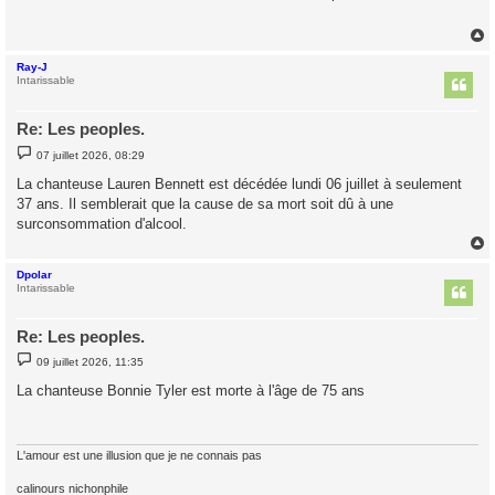
a
g
e
Ray-J
t
Intarissable
Re: Les peoples.
M
07 juillet 2026, 08:29
e
s
La chanteuse Lauren Bennett est décédée lundi 06 juillet à seulement
s
37 ans. Il semblerait que la cause de sa mort soit dû à une
a
g
surconsommation d'alcool.
e
Dpolar
t
Intarissable
Re: Les peoples.
M
09 juillet 2026, 11:35
e
s
La chanteuse Bonnie Tyler est morte à l'âge de 75 ans
s
a
g
e
L'amour est une illusion que je ne connais pas
calinours nichonphile