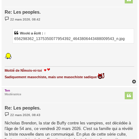
Re: Les peoples.
M
22 mars 2026, 08:42
e
s
s
a
Wooki
a écrit :
↑
g
656298362_1375350077954392_4643806443488009543_n.jpg
e
Moitié de Nîmois-ni-toi
Sadiquement masochiste, mais une masochiste sadique
Ten
t
Modératrice
Re: Les peoples.
M
22 mars 2026, 08:43
e
s
Nicholas Brendon, la star de Buffy contre les vampires, est décédée à
s
l'âge de 54 ans, ce vendredi 20 mars 2026. C'est sa famille qui a révélé
a
g
la triste nouvelle dans un communiqué. En plus de cette série culte,
e