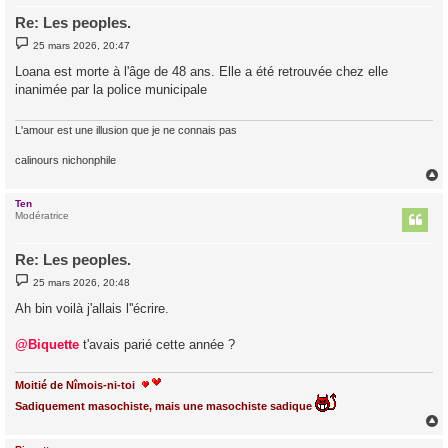
Re: Les peoples.
M
25 mars 2026, 20:47
e
s
Loana est morte à l'âge de 48 ans. Elle a été retrouvée chez elle
s
inanimée par la police municipale
a
g
e
L'amour est une illusion que je ne connais pas
calinours nichonphile
Ten
t
Modératrice
Re: Les peoples.
M
25 mars 2026, 20:48
e
s
Ah bin voilà j'allais l''écrire.
s
a
g
@Biquette
t'avais parié cette année ?
e
Moitié de Nîmois-ni-toi
Sadiquement masochiste, mais une masochiste sadique