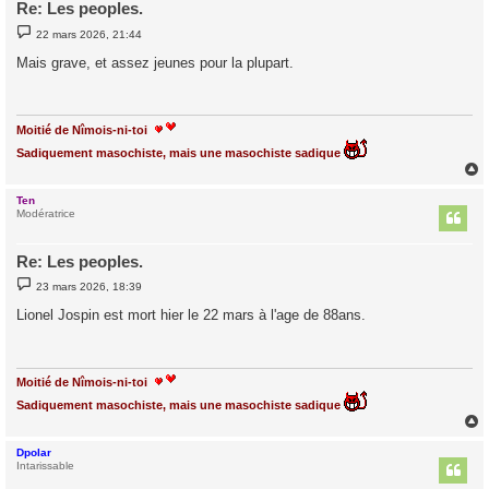
Re: Les peoples.
M
22 mars 2026, 21:44
e
s
Mais grave, et assez jeunes pour la plupart.
s
a
g
e
Moitié de Nîmois-ni-toi
Sadiquement masochiste, mais une masochiste sadique
Ten
t
Modératrice
Re: Les peoples.
M
23 mars 2026, 18:39
e
s
Lionel Jospin est mort hier le 22 mars à l'age de 88ans.
s
a
g
e
Moitié de Nîmois-ni-toi
Sadiquement masochiste, mais une masochiste sadique
Dpolar
t
Intarissable