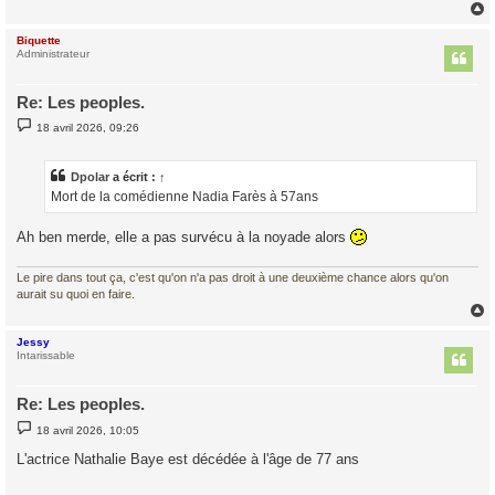
Biquette
t
Administrateur
Re: Les peoples.
M
18 avril 2026, 09:26
e
s
s
a
Dpolar
a écrit :
↑
g
Mort de la comédienne Nadia Farès à 57ans
e
Ah ben merde, elle a pas survécu à la noyade alors
Le pire dans tout ça, c'est qu'on n'a pas droit à une deuxième chance alors qu'on
aurait su quoi en faire.
Jessy
t
Intarissable
Re: Les peoples.
M
18 avril 2026, 10:05
e
s
L'actrice Nathalie Baye est décédée à l'âge de 77 ans
s
a
g