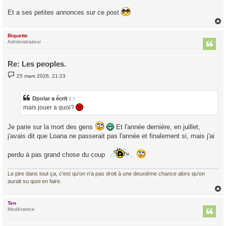
e
Et a ses petites annonces sur ce post
Biquette
t
Administrateur
Re: Les peoples.
M
25 mars 2026, 21:23
e
s
s
a
Dpolar
a écrit :
↑
g
mais jouer a quoi?
e
Je parie sur la mort des gens
Et l'année dernière, en juillet,
j'avais dit que Loana ne passerait pas l'année et finalement si, mais j'ai
perdu à pas grand chose du coup
Le pire dans tout ça, c'est qu'on n'a pas droit à une deuxième chance alors qu'on
aurait su quoi en faire.
Ten
t
Modératrice