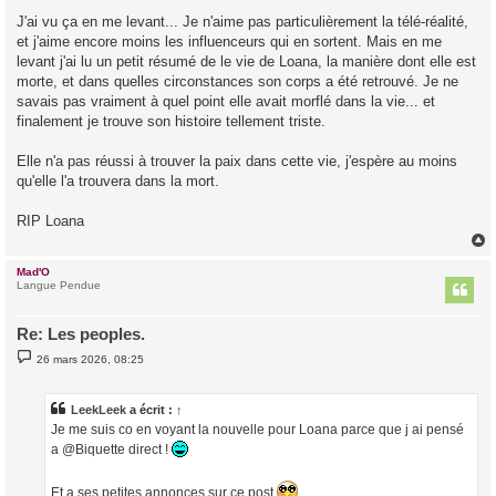
e
s
J'ai vu ça en me levant... Je n'aime pas particulièrement la télé-réalité,
s
et j'aime encore moins les influenceurs qui en sortent. Mais en me
a
g
levant j'ai lu un petit résumé de le vie de Loana, la manière dont elle est
e
morte, et dans quelles circonstances son corps a été retrouvé. Je ne
savais pas vraiment à quel point elle avait morflé dans la vie... et
finalement je trouve son histoire tellement triste.
Elle n'a pas réussi à trouver la paix dans cette vie, j'espère au moins
qu'elle l'a trouvera dans la mort.
RIP Loana
Mad'O
t
Langue Pendue
Re: Les peoples.
M
26 mars 2026, 08:25
e
s
s
a
LeekLeek
a écrit :
↑
g
Je me suis co en voyant la nouvelle pour Loana parce que j ai pensé
e
a @Biquette direct !
Et a ses petites annonces sur ce post