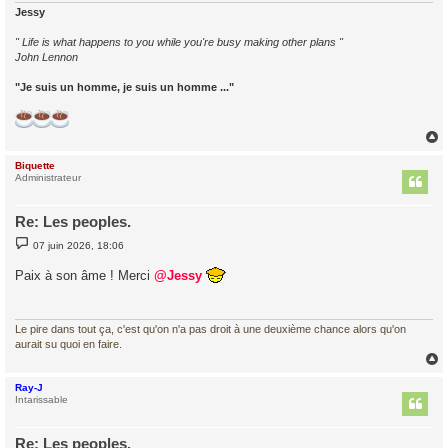
Jessy
" Life is what happens to you while you're busy making other plans "
John Lennon
"Je suis un homme, je suis un homme ..."
Biquette
t
Administrateur
Re: Les peoples.
M
07 juin 2026, 18:06
e
s
Paix à son âme ! Merci
@Jessy
s
a
g
e
Le pire dans tout ça, c'est qu'on n'a pas droit à une deuxième chance alors qu'on
aurait su quoi en faire.
Ray-J
t
Intarissable
Re: Les peoples.