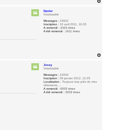
H
a
u
Dpolar
t
Intarissable
Messages :
23932
Inscription :
16 avril 2011, 16:35
A remercié :
4343 times
A été remercié :
1611 times
H
a
u
Jessy
t
Intarissable
Messages :
22834
Inscription :
09 janvier 2012, 12:05
Localisation :
Toujours trop près de mes
vêtements ...
A remercié :
6505 times
A été remercié :
3029 times