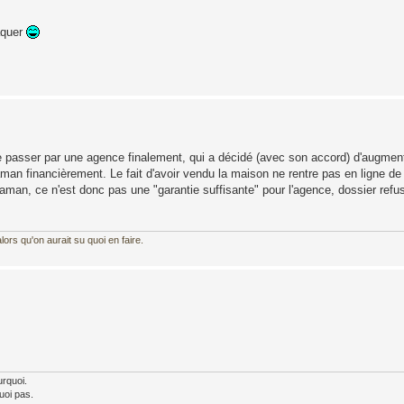
aquer
e passer par une agence finalement, qui a décidé (avec son accord) d'augmente
an financièrement. Le fait d'avoir vendu la maison ne rentre pas en ligne de
maman, ce n'est donc pas une "garantie suffisante" pour l'agence, dossier ref
ors qu'on aurait su quoi en faire.
urquoi.
uoi pas.