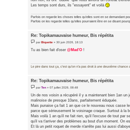
s
Les temps sont durs, ils "essayent" et voilà
a
g
e
Parfois on regarde les choses telles qu'elles sont en se demandant po
Parfois on les regarde telles qu'elles pourraient être en se disant pourq
Re: Topikamauvaise humeur, Bis répétita
M
par
Biquette
»
30 juin 2026, 18:13
e
s
Tu as bien fait d'oser
@Mad'O
!
s
a
g
e
Le pire dans tout ça, c'est qu'on n'a pas droit à une deuxième chance al
Re: Topikamauvaise humeur, Bis répétita
M
par
Ten
»
07 juillet 2026, 08:48
e
s
Un de nos voisin a récupéré il y a maintenant bien 1an un j
s
malinoise de presque 10ans, parfaitement éduquée.
a
g
Mais punaise ça fait 1 an que ce le nouveau nous casse les o
e
parce que sérieusement le voisinage craque. Surtout à la bel
Mais voilà 1 an qu'il ne fait rien, qu'il l'excuse de tout p
qu'il va t'arriver des problèmes au bout d'un moment. On e
Et là un petit roquet de merde n'arrête pas lui aussi d'aboy