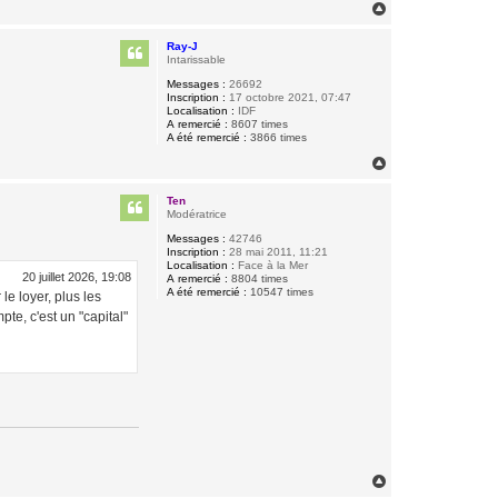
H
a
u
Ray-J
t
Intarissable
Messages :
26692
Inscription :
17 octobre 2021, 07:47
Localisation :
IDF
A remercié :
8607 times
A été remercié :
3866 times
H
a
u
Ten
t
Modératrice
Messages :
42746
Inscription :
28 mai 2011, 11:21
Localisation :
Face à la Mer
20 juillet 2026, 19:08
A remercié :
8804 times
A été remercié :
10547 times
e loyer, plus les
te, c'est un "capital"
H
a