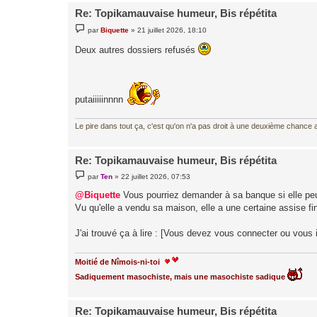
Re: Topikamauvaise humeur, Bis répétita
M
par
Biquette
»
21 juillet 2026, 18:10
e
s
Deux autres dossiers refusés
s
a
g
e
putaiiiiinnnn
Le pire dans tout ça, c'est qu'on n'a pas droit à une deuxième chance al
Re: Topikamauvaise humeur, Bis répétita
M
par
Ten
»
22 juillet 2026, 07:53
e
s
@Biquette
Vous pourriez demander à sa banque si elle peut
s
Vu qu'elle a vendu sa maison, elle a une certaine assise fi
a
g
e
J'ai trouvé ça à lire : [Vous devez vous connecter ou vous in
Moitié de Nîmois-ni-toi
Sadiquement masochiste, mais une masochiste sadique
Re: Topikamauvaise humeur, Bis répétita