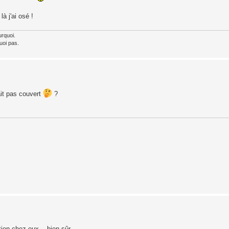
là j'ai osé !
urquoi.
uoi pas.
ait pas couvert
?
ien chez eux... bien sûr....