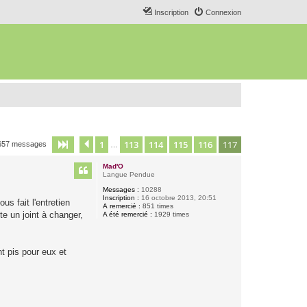
Inscription
Connexion
1
113
114
115
116
117
Page
117
Précédent
sur
117
657 messages
…
Mad'O
Langue Pendue
Messages :
10288
Inscription :
16 octobre 2013, 20:51
us fait l'entretien
A remercié :
851 times
te un joint à changer,
A été remercié :
1929 times
nt pis pour eux et