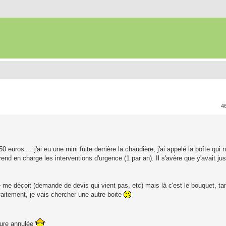
4
ros.... j'ai eu une mini fuite derrière la chaudière, j'ai appelé la boîte qui no
end en charge les interventions d'urgence (1 par an). Il s'avère que y'avait jus
se me déçoit (demande de devis qui vient pas, etc) mais là c'est le bouquet, ta
faitement, je vais chercher une autre boite
cture annulée