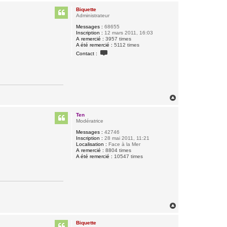
u
Biquette
t
Administrateur
Messages :
68655
Inscription :
12 mars 2011, 16:03
A remercié :
3957 times
A été remercié :
5112 times
C
Contact :
o
n
t
a
c
t
e
H
r
a
B
u
i
Ten
q
t
Modératrice
u
e
Messages :
42746
t
Inscription :
28 mai 2011, 11:21
t
Localisation :
Face à la Mer
e
A remercié :
8804 times
A été remercié :
10547 times
H
a
u
Biquette
t