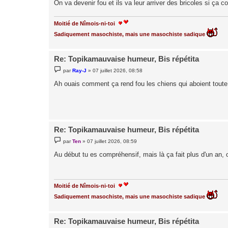
On va devenir fou et ils va leur arriver des bricoles si ça c
Moitié de Nîmois-ni-toi
Sadiquement masochiste, mais une masochiste sadique
Re: Topikamauvaise humeur, Bis répétita
M
par
Ray-J
»
07 juillet 2026, 08:58
e
s
Ah ouais comment ça rend fou les chiens qui aboient toute
s
a
g
e
Re: Topikamauvaise humeur, Bis répétita
M
par
Ten
»
07 juillet 2026, 08:59
e
s
Au début tu es compréhensif, mais là ça fait plus d'un an, 
s
a
g
e
Moitié de Nîmois-ni-toi
Sadiquement masochiste, mais une masochiste sadique
Re: Topikamauvaise humeur, Bis répétita