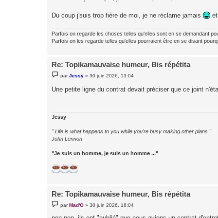
Du coup j'suis trop fière de moi, je ne réclame jamais
et 
Parfois on regarde les choses telles qu'elles sont en se demandant po
Parfois on les regarde telles qu'elles pourraient être en se disant pourq
Re: Topikamauvaise humeur, Bis répétita
M
par
Jessy
»
30 juin 2026, 13:04
e
s
Une petite ligne du contrat devait préciser que ce joint n'ét
s
a
g
e
Jessy
" Life is what happens to you while you're busy making other plans "
John Lennon
"Je suis un homme, je suis un homme ..."
Re: Topikamauvaise humeur, Bis répétita
M
par
Mad'O
»
30 juin 2026, 16:04
e
s
non non, ils ont "oublié" que nous avions un contrat d'entret