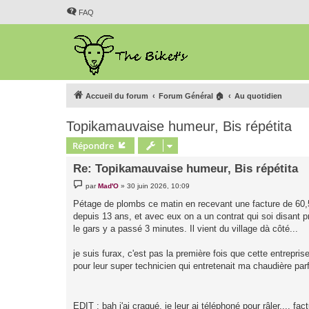
FAQ
Accueil du forum
Forum Général 🏠
Au quotidien
Topikamauvaise humeur, Bis répétita
Répondre
Re: Topikamauvaise humeur, Bis répétita
M
par
Mad'O
»
30 juin 2026, 10:09
e
s
Pétage de plombs ce matin en recevant une facture de 60,50 eu
s
depuis 13 ans, et avec eux on a un contrat qui soi disant pr
a
g
le gars y a passé 3 minutes. Il vient du village dà côté...
e
je suis furax, c'est pas la première fois que cette entrepri
pour leur super technicien qui entretenait ma chaudière par
EDIT : bah j'ai craqué, je leur ai téléphoné pour râler.... fa