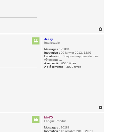
H
a
u
Jessy
t
Intarissable
Messages :
22834
Inscription :
09 janvier 2012, 12:05
Localisation :
Toujours trop près de mes
vêtements ...
A remercié :
6505 times
A été remercié :
3029 times
H
a
u
Mad'O
t
Langue Pendue
Messages :
10288
Inscription :
16 octobre 2013, 20:51