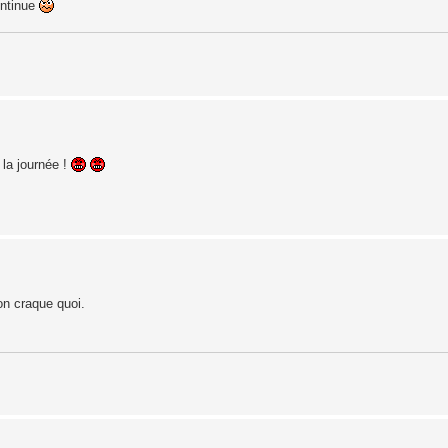
ontinue
 la journée !
on craque quoi.