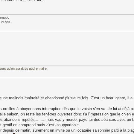
urquoi.
uoi pas.
ors qu'on aurait su quoi en faire.
eune malinois maltraité et abandonné plusieurs fois. C'est un beau geste, il a
reilles à aboyer sans interruption dès que le voisin s'en va. Je lui ai déjà p
le saison, on reste les fenêtres ouvertes donc t'a l'impression que le chien e
ar ses abandons répétés.........mais vas-y merde, paye toi des séances avec un
st gentil on comprend mais c'est insupportable.
er depuis ce matin, sûrement un invité ou un locataire saisonnier parti à la pla