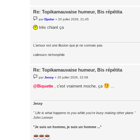
Re: Topikamauvaise humeur, Bis répétita
M
par
Dpolar
»
20 juillet 2026, 21:45
e
s
très chiant ça
s
a
g
e
L'amour est une illusion que je ne connais pas
calinours nichonphile
Re: Topikamauvaise humeur, Bis répétita
M
par
Jessy
»
20 juillet 2026, 22:08
e
s
@Biquette
, c'est vraiment moche, ça
...
s
a
g
e
Jessy
" Life is what happens to you while you're busy making other plans "
John Lennon
"Je suis un homme, je suis un homme ..."