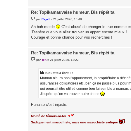
Re: Topikamauvaise humeur, Bis répétita
M
par
Ray-J
»
21 juillet 2026, 10:48
e
s
Ah bah merde
C'est abusé de changer le truc comme ça 
s
J'espère que vous allez trouver un appart encore mieux !
a
g
Courage et bonne chance pour vos recherches !
e
Re: Topikamauvaise humeur, Bis répétita
M
par
Ten
»
21 juillet 2026, 12:22
e
s
s
a
Biquette
a écrit :
↑
g
Maman n'aura pas l'appartement, la propriétaire a décidé
e
assurances obligatoires etc, ben ça ne passe plus pour ma
qui pourrait être utilisé comme bon lui semble à maman, c
J'espère qu'on va trouver autre chose
Punaise c'est injuste.
Moitié de Nîmois-ni-toi
Sadiquement masochiste, mais une masochiste sadique