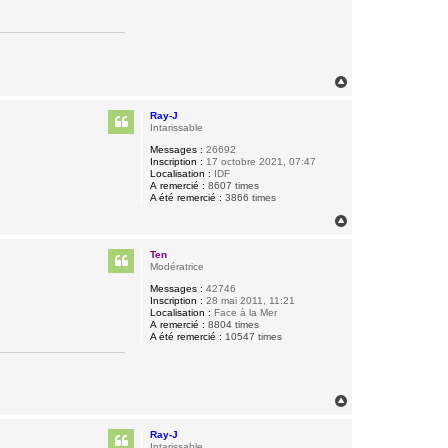
H
a
u
Ray-J
t
Intarissable
Messages :
26692
Inscription :
17 octobre 2021, 07:47
Localisation :
IDF
A remercié :
8607 times
A été remercié :
3866 times
H
a
u
Ten
t
Modératrice
Messages :
42746
Inscription :
28 mai 2011, 11:21
Localisation :
Face à la Mer
A remercié :
8804 times
A été remercié :
10547 times
H
a
u
Ray-J
t
Intarissable