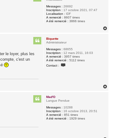
Messages :
26692
Inscription :
17 octobre 2021, 07:47
Localisation :
IDF
A remercié :
8607 times
A été remercié :
3866 times
H
a
u
Biquette
t
Administrateur
Messages :
68655
Inscription :
12 mars 2011, 16:03
r le loyer, plus les
A remercié :
3957 times
 compte, c'est un
A été remercié :
5112 times
C
usé
Contact :
o
n
t
a
c
t
H
e
a
r
u
B
Mad'O
t
i
Langue Pendue
q
Messages :
10288
u
Inscription :
16 octobre 2013, 20:51
e
A remercié :
851 times
t
A été remercié :
1929 times
t
e