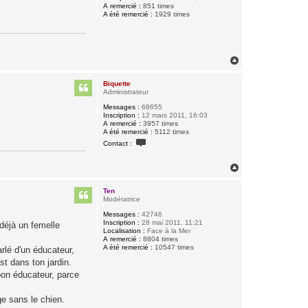
A remercié :
851 times
A été remercié :
1929 times
H
a
u
Biquette
t
Administrateur
Messages :
68655
Inscription :
12 mars 2011, 16:03
A remercié :
3957 times
A été remercié :
5112 times
C
Contact :
o
n
t
H
a
a
c
u
t
Ten
t
e
Modératrice
r
B
Messages :
42746
i
Inscription :
28 mai 2011, 11:21
 déjà un femelle
q
Localisation :
Face à la Mer
u
A remercié :
8804 times
e
A été remercié :
10547 times
arlé d'un éducateur,
t
st dans ton jardin.
t
e
 bon éducateur, parce
ge sans le chien.