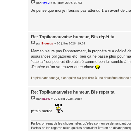
M
par
Ray-J
»
07 juillet 2026, 09:03
e
s
Je pense que moi je n'aurais pas attendu 1 an avant de cr
s
a
g
e
Re: Topikamauvaise humeur, Bis répétita
M
par
Biquette
»
20 juillet 2026, 19:08
e
s
Maman n'aura pas l'appartement, la propriétaire a décidé d
s
assurances obligatoires etc, ben ça ne passe plus pour mam
a
g
"capital" qui pourrait être utilisé comme bon lui semble à 
e
J'espère qu'on va trouver autre chose
Le pire dans tout ça, c'est qu'on n'a pas droit à une deuxième chance al
Re: Topikamauvaise humeur, Bis répétita
M
par
Mad'O
»
20 juillet 2026, 20:54
e
s
s
p*tain merde
a
g
e
Parfois on regarde les choses telles qu'elles sont en se demandant po
Parfois on les regarde telles qu'elles pourraient être en se disant pourq