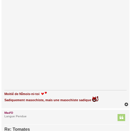
Moitié de Nîmois-ni-toi
Sadiquement masochiste, mais une masochiste sadique
Mad'O
t
Langue Pendue
Re: Tomates