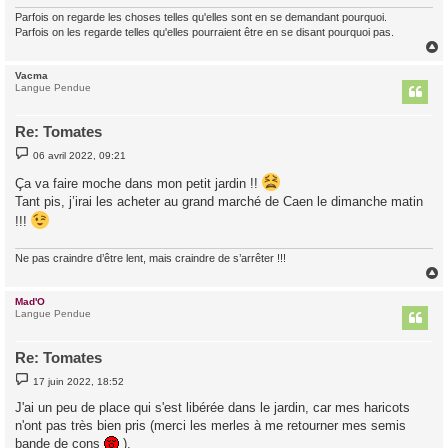
Parfois on regarde les choses telles qu'elles sont en se demandant pourquoi.
Parfois on les regarde telles qu'elles pourraient être en se disant pourquoi pas.
Vacma
t
Langue Pendue
Re: Tomates
M
06 avril 2022, 09:21
e
s
Ça va faire moche dans mon petit jardin !!
s
a
Tant pis, j’irai les acheter au grand marché de Caen le dimanche matin
g
!!!
e
Ne pas craindre d’être lent, mais craindre de s’arrêter !!!
Mad'O
t
Langue Pendue
Re: Tomates
M
17 juin 2022, 18:52
e
s
J'ai un peu de place qui s'est libérée dans le jardin, car mes haricots
s
n'ont pas très bien pris (merci les merles à me retourner mes semis
a
g
bande de cons
).