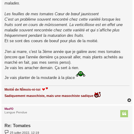
malades.
Les feuilles de mes tomates Cœur de bœuf jaunissent
C’est un problème souvent rencontré chez cette variété lorsque les
fruits sont en cours de mûrissement. La verticilliose est en effet une
maladie souvent rencontrée chez cette variété et qui s’affiche plus
fréquemment pendant la maturation des fruits.
Et se sont des coeurs de boeuf pour plus de la moitié.
J'en ai marre, c'est la 3ème année que je galère avec mes tomates
(encore que l'année dernière ça pouvait aller, mais plants achetés au
marché en fait, pas mes semis perso).
Je vais les arracher demain. Ça sert à rien.
Je vais planter de la moutarde à la place
Moitié de Nîmois-ni-toi
Sadiquement masochiste, mais une masochiste sadique
Mad'O
t
Langue Pendue
Re: Tomates
M
25 juillet 2022, 12:19