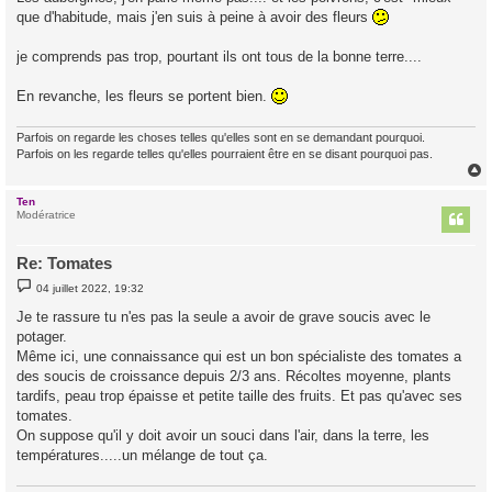
que d'habitude, mais j'en suis à peine à avoir des fleurs
je comprends pas trop, pourtant ils ont tous de la bonne terre....
En revanche, les fleurs se portent bien.
Parfois on regarde les choses telles qu'elles sont en se demandant pourquoi.
Parfois on les regarde telles qu'elles pourraient être en se disant pourquoi pas.
Ten
t
Modératrice
Re: Tomates
M
04 juillet 2022, 19:32
e
s
Je te rassure tu n'es pas la seule a avoir de grave soucis avec le
s
potager.
a
g
Même ici, une connaissance qui est un bon spécialiste des tomates a
e
des soucis de croissance depuis 2/3 ans. Récoltes moyenne, plants
tardifs, peau trop épaisse et petite taille des fruits. Et pas qu'avec ses
tomates.
On suppose qu'il y doit avoir un souci dans l'air, dans la terre, les
températures.....un mélange de tout ça.