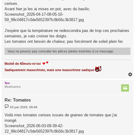
cerises.
a
g
Avant hier je les ai mises en pot, avec du basilic.
e
Screenshot_2026-04-17-08-05-10-
59_99c04817c0de5652397fc8b56c3b3817.jpg
J'espère que la température ne redescendra pas de trop ces prochaines
semaines, je vais croiser les doigts.
Les tomates ont besoin de chaleur, pas forcément de soleil plein fer.
Vous ne pouvez pas consulter les pièces jointes insérées à ce message.
Moitié de Nîmois-ni-toi
Sadiquement masochiste, mais une masochiste sadique
Ten
t
Modératrice
Re: Tomates
M
03 juin 2026, 09:46
e
s
Voilà mes tomates cerises issues de graines de tomates que j'ai
s
mangé.
a
g
Screenshot_2026-06-03-09-39-42-
e
22_99c04817c0de5652397fc8b56c3b3817.jpg