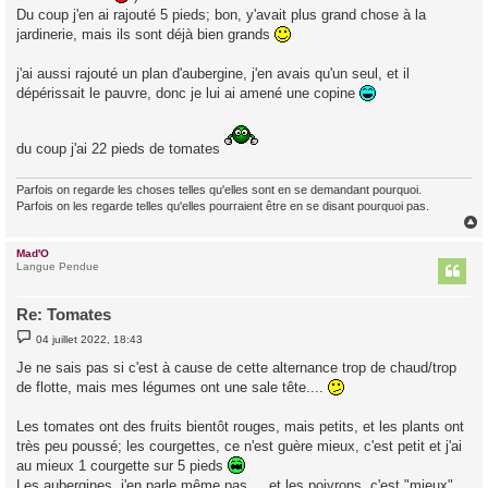
e
Du coup j'en ai rajouté 5 pieds; bon, y'avait plus grand chose à la
jardinerie, mais ils sont déjà bien grands
j'ai aussi rajouté un plan d'aubergine, j'en avais qu'un seul, et il
dépérissait le pauvre, donc je lui ai amené une copine
du coup j'ai 22 pieds de tomates
Parfois on regarde les choses telles qu'elles sont en se demandant pourquoi.
Parfois on les regarde telles qu'elles pourraient être en se disant pourquoi pas.
Mad'O
t
Langue Pendue
Re: Tomates
M
04 juillet 2022, 18:43
e
s
Je ne sais pas si c'est à cause de cette alternance trop de chaud/trop
s
de flotte, mais mes légumes ont une sale tête....
a
g
e
Les tomates ont des fruits bientôt rouges, mais petits, et les plants ont
très peu poussé; les courgettes, ce n'est guère mieux, c'est petit et j'ai
au mieux 1 courgette sur 5 pieds
Les aubergines, j'en parle même pas.... et les poivrons, c'est "mieux"