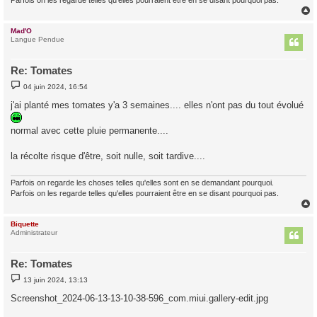
Mad'O
t
Langue Pendue
Re: Tomates
M
04 juin 2024, 16:54
e
s
j'ai planté mes tomates y'a 3 semaines.... elles n'ont pas du tout évolué
s
a
g
normal avec cette pluie permanente....
e
la récolte risque d'être, soit nulle, soit tardive....
Parfois on regarde les choses telles qu'elles sont en se demandant pourquoi.
Parfois on les regarde telles qu'elles pourraient être en se disant pourquoi pas.
Biquette
t
Administrateur
Re: Tomates
M
13 juin 2024, 13:13
e
s
Screenshot_2024-06-13-13-10-38-596_com.miui.gallery-edit.jpg
s
a