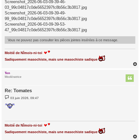
Screenshot_2026-06-03-09-39-46-
03_99c04817c0de5652397fc8b56c3b3817.jpg
Screenshot_2026-06-03-09-39-49-
99_99c04817c0de5652397fc8b56c3b3817.jpg
Screenshot_2026-06-03-09-39-53-
47_99c04817c0de5652397fc8b56c3b3817.jpg
Vous ne pouvez pas consulter les pièces jointes insérées à ce message.
Moitié de Nîmois-ni-toi
Sadiquement masochiste, mais une masochiste sadique
Ten
t
Modératrice
Re: Tomates
M
03 juin 2026, 09:47
e
s
s
a
g
e
Moitié de Nîmois-ni-toi
Sadiquement masochiste, mais une masochiste sadique