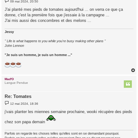
09 mai 2024, 20:50
e
s
J'ai planté mes pieds de tomates aujourd'hui ... on verra ce que ça
s
donne, c'est la première fois que j'essaie à la campagne ...
a
g
J'ai mis aussi des concombres et des melons ...
e
Jessy
" Life is what happens to you while you're busy making other plans "
John Lennon
"Je suis un homme, je suis un homme ..."
Mad'O
t
Langue Pendue
Re: Tomates
M
12 mai 2024, 18:36
e
s
j'vais planter les miennes semaine prochaine, wooki récupère des pieds
s
a
g
chez son papa demain
e
Parfois on regarde les choses telles qu'elles sont en se demandant pourquoi.
Parfois on les regarde telles qu'elles pourraient être en se disant pourquoi pas.