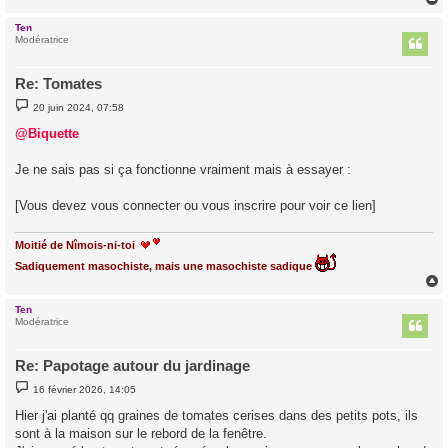
Ten
t
Modératrice
Re: Tomates
M
20 juin 2024, 07:58
e
s
@Biquette
s
a
g
Je ne sais pas si ça fonctionne vraiment mais à essayer :
e
[Vous devez vous connecter ou vous inscrire pour voir ce lien]
Moitié de Nîmois-ni-toi
Sadiquement masochiste, mais une masochiste sadique
Ten
t
Modératrice
Re: Papotage autour du jardinage
M
16 février 2026, 14:05
e
s
Hier j'ai planté qq graines de tomates cerises dans des petits pots, ils
s
sont à la maison sur le rebord de la fenêtre.
a
g