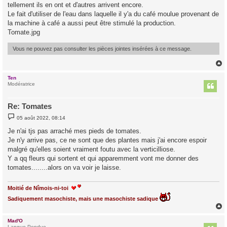
tellement ils en ont et d'autres arrivent encore.
Le fait d'utiliser de l'eau dans laquelle il y'a du café moulue provenant de
la machine à café a aussi peut être stimulé la production.
Tomate.jpg
Vous ne pouvez pas consulter les pièces jointes insérées à ce message.
Ten
t
Modératrice
Re: Tomates
M
05 août 2022, 08:14
e
s
Je n'ai tjs pas arraché mes pieds de tomates.
s
Je n'y arrive pas, ce ne sont que des plantes mais j'ai encore espoir
a
g
malgré qu'elles soient vraiment foutu avec la verticilliose.
e
Y a qq fleurs qui sortent et qui apparemment vont me donner des
tomates........alors on va voir je laisse.
Moitié de Nîmois-ni-toi
Sadiquement masochiste, mais une masochiste sadique
Mad'O
t
Langue Pendue