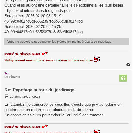
s
Quand elles auront une certaine taille je sélectionnerai les plus belles.
a
g
Et je les planterai dans les grands pots.
e
Screenshot_2026-02-20-08-15-19-
46_99c04817c0de5652397fc8b56c3b3817.jpg
Screenshot_2026-02-20-08-15-25-
40_99c04817c0de5652397fc8b56c3b3817.jpg
Vous ne pouvez pas consulter les pièces jointes insérées à ce message.
Moitié de Nîmois-ni-toi
Sadiquement masochiste, mais une masochiste sadique
Ten
t
Modératrice
Re: Papotage autour du jardinage
M
20 février 2026, 09:23
e
s
En attendant je conserve les coquilles d'oeufs que je vais réduire en
s
poudre pour en mettre sous chaque pieds de tomate.
a
g
Un apport en calcium pour éviter le "cul noir" des tomates.
e
Moitié de Nîmois-ni-toi