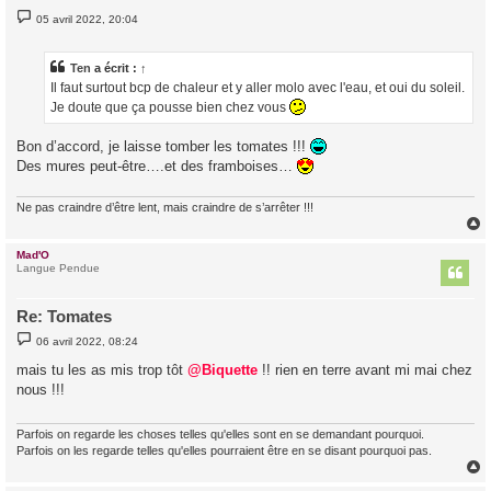
M
05 avril 2022, 20:04
e
s
s
a
Ten
a écrit :
↑
g
Il faut surtout bcp de chaleur et y aller molo avec l'eau, et oui du soleil.
e
Je doute que ça pousse bien chez vous
Bon d’accord, je laisse tomber les tomates !!!
Des mures peut-être….et des framboises…
Ne pas craindre d’être lent, mais craindre de s’arrêter !!!
Mad'O
t
Langue Pendue
Re: Tomates
M
06 avril 2022, 08:24
e
s
mais tu les as mis trop tôt
@Biquette
!! rien en terre avant mi mai chez
s
nous !!!
a
g
e
Parfois on regarde les choses telles qu'elles sont en se demandant pourquoi.
Parfois on les regarde telles qu'elles pourraient être en se disant pourquoi pas.