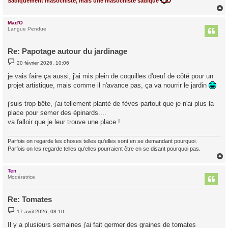
Sadiquement masochiste, mais une masochiste sadique
Mad'O
t
Langue Pendue
Re: Papotage autour du jardinage
M
20 février 2026, 10:06
e
s
je vais faire ça aussi, j'ai mis plein de coquilles d'oeuf de côté pour un
s
projet artistique, mais comme il n'avance pas, ça va nourrir le jardin
a
g
e
j'suis trop bête, j'ai tellement planté de fèves partout que je n'ai plus la
place pour semer des épinards....
va falloir que je leur trouve une place !
Parfois on regarde les choses telles qu'elles sont en se demandant pourquoi.
Parfois on les regarde telles qu'elles pourraient être en se disant pourquoi pas.
Ten
t
Modératrice
Re: Tomates
M
17 avril 2026, 08:10
e
s
Il y a plusieurs semaines j'ai fait germer des graines de tomates
s