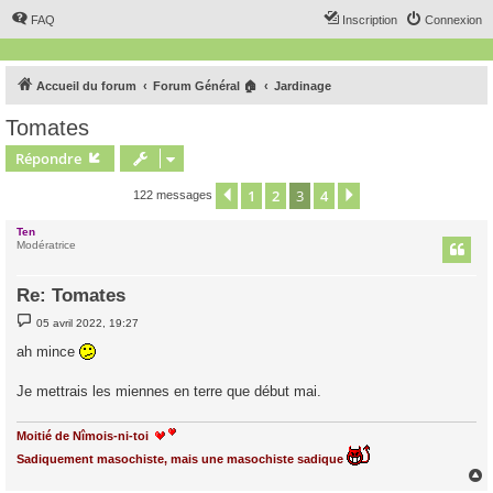
FAQ
Inscription
Connexion
Accueil du forum
Forum Général 🏠
Jardinage
Tomates
Répondre
1
2
3
4
Précédent
Suivant
122 messages
Ten
Modératrice
Re: Tomates
M
05 avril 2022, 19:27
e
s
ah mince
s
a
g
Je mettrais les miennes en terre que début mai.
e
Moitié de Nîmois-ni-toi
Sadiquement masochiste, mais une masochiste sadique