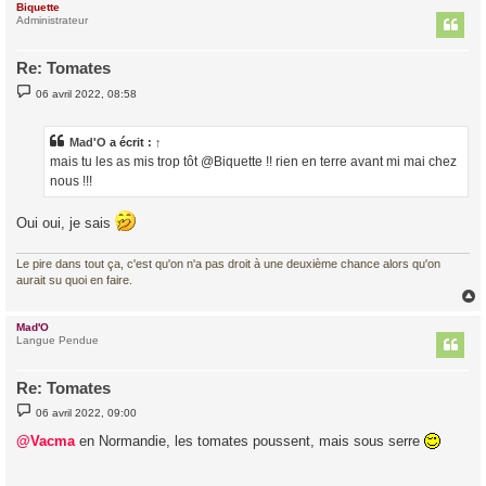
Biquette
t
Administrateur
Re: Tomates
M
06 avril 2022, 08:58
e
s
s
a
Mad'O
a écrit :
↑
g
mais tu les as mis trop tôt @Biquette !! rien en terre avant mi mai chez
e
nous !!!
Oui oui, je sais
Le pire dans tout ça, c'est qu'on n'a pas droit à une deuxième chance alors qu'on
aurait su quoi en faire.
Mad'O
t
Langue Pendue
Re: Tomates
M
06 avril 2022, 09:00
e
s
@Vacma
en Normandie, les tomates poussent, mais sous serre
s
a
g
e