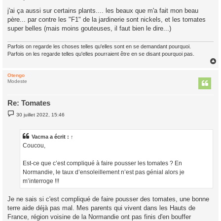
e
s
j'ai ça aussi sur certains plants.... les beaux que m'a fait mon beau
s
père... par contre les "F1" de la jardinerie sont nickels, et les tomates
a
g
super belles (mais moins gouteuses, il faut bien le dire...)
e
Parfois on regarde les choses telles qu'elles sont en se demandant pourquoi.
Parfois on les regarde telles qu'elles pourraient être en se disant pourquoi pas.
Otengo
t
Modeste
Re: Tomates
M
30 juillet 2022, 15:46
e
s
s
a
Vacma
a écrit :
↑
g
Coucou,
e
Est-ce que c’est compliqué à faire pousser les tomates ? En
Normandie, le taux d’ensoleillement n’est pas génial alors je
m’interroge !!!
Je ne sais si c'est compliqué de faire pousser des tomates, une bonne
terre aide déjà pas mal. Mes parents qui vivent dans les Hauts de
France, région voisine de la Normandie ont pas finis d'en bouffer