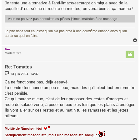
g
Je tente une alternative à l'anti-limace/escargot chimique avec de la
e
coquille d'œuf sèche et réduite en miettes, on verra bien si ça marche !
Vous ne pouvez pas consulter les pièces jointes insérées à ce message.
Le pire dans tout ça, c'est qu'on n'a pas droit à une deuxième chance alors qu'on
aurait su quoi en faire.
Ten
t
Modératrice
Re: Tomates
M
13 juin 2024, 14:37
e
s
Ca ne fonctionne pas, déjà essayé.
s
La cendre fonctionne un peu mieux, mais dès qu'il pleut faut en remettre
a
g
c'est pénible.
e
Ce qui marche mieux, c'est de leur proposer des restes d'oranges et
reste de salade verte, à poser un peu plus loin que les plants à protéger.
Ils vont aller sur ces restes et au matin tu les ramasses et les jettes
ailleurs.
Moitié de Nîmois-ni-toi
Sadiquement masochiste, mais une masochiste sadique