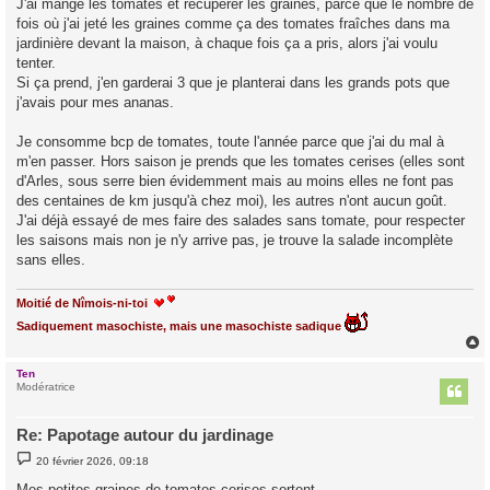
J'ai mangé les tomates et récupérer les graines, parce que le nombre de
e
fois où j'ai jeté les graines comme ça des tomates fraîches dans ma
jardinière devant la maison, à chaque fois ça a pris, alors j'ai voulu
tenter.
Si ça prend, j'en garderai 3 que je planterai dans les grands pots que
j'avais pour mes ananas.
Je consomme bcp de tomates, toute l'année parce que j'ai du mal à
m'en passer. Hors saison je prends que les tomates cerises (elles sont
d'Arles, sous serre bien évidemment mais au moins elles ne font pas
des centaines de km jusqu'à chez moi), les autres n'ont aucun goût.
J'ai déjà essayé de mes faire des salades sans tomate, pour respecter
les saisons mais non je n'y arrive pas, je trouve la salade incomplète
sans elles.
Moitié de Nîmois-ni-toi
Sadiquement masochiste, mais une masochiste sadique
Ten
t
Modératrice
Re: Papotage autour du jardinage
M
20 février 2026, 09:18
e
s
Mes petites graines de tomates cerises sortent.