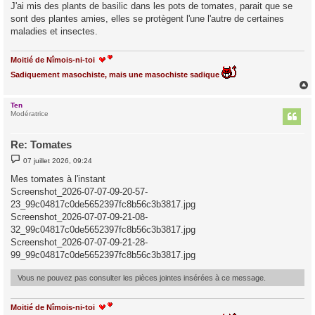
s
J'ai mis des plants de basilic dans les pots de tomates, parait que se
s
sont des plantes amies, elles se protègent l'une l'autre de certaines
a
g
maladies et insectes.
e
Moitié de Nîmois-ni-toi
Sadiquement masochiste, mais une masochiste sadique
Ten
t
Modératrice
Re: Tomates
M
07 juillet 2026, 09:24
e
s
Mes tomates à l'instant
s
Screenshot_2026-07-07-09-20-57-
a
g
23_99c04817c0de5652397fc8b56c3b3817.jpg
e
Screenshot_2026-07-07-09-21-08-
32_99c04817c0de5652397fc8b56c3b3817.jpg
Screenshot_2026-07-07-09-21-28-
99_99c04817c0de5652397fc8b56c3b3817.jpg
Vous ne pouvez pas consulter les pièces jointes insérées à ce message.
Moitié de Nîmois-ni-toi