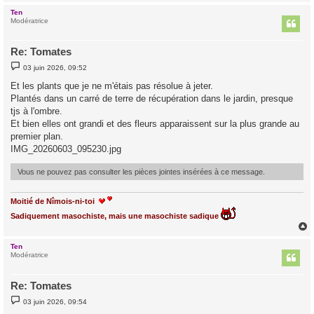
Ten
t
Modératrice
Re: Tomates
M
03 juin 2026, 09:52
e
s
Et les plants que je ne m'étais pas résolue à jeter.
s
Plantés dans un carré de terre de récupération dans le jardin, presque
a
g
tjs à l'ombre.
e
Et bien elles ont grandi et des fleurs apparaissent sur la plus grande au
premier plan.
IMG_20260603_095230.jpg
Vous ne pouvez pas consulter les pièces jointes insérées à ce message.
Moitié de Nîmois-ni-toi
Sadiquement masochiste, mais une masochiste sadique
Ten
t
Modératrice
Re: Tomates
M
03 juin 2026, 09:54
e