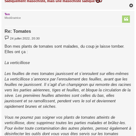
Sadiquement masochiste, mais une masochiste sadique
Ten
t
Modératrice
Re: Tomates
M
24 juillet 2022, 20:30
e
s
Bon mes plants de tomates sont malades, du coup je laisse tomber.
s
Elles ont ça :
a
g
e
La verticilliose
Les feuilles de mes tomates jaunissent et s’enroulent sur elles-mêmes
La verticilliose s’annonce par l’enroulement des feuilles, avant que les
feuilles ne jaunissent. Il s’agit d’un champignon qui remonte des racines
vers les parties aériennes, tiges et feuilles, et bloque la circulation de la
sève. Les premières feuilles atteintes sont celles du bas, elles
jaunissent et se ramollissent, pendent vers le sol et deviennent
rapidement brunes et sèches.
Vous ne pourrez pas soigner vos plants de tomates atteints de
verticilliose, donc supprimez toutes les parties malades et brûlez-les.
Pour éviter toute contamination des autres plantes, pensez également à
désinfecter les outils dont vous vous êtes servis sur les tomates