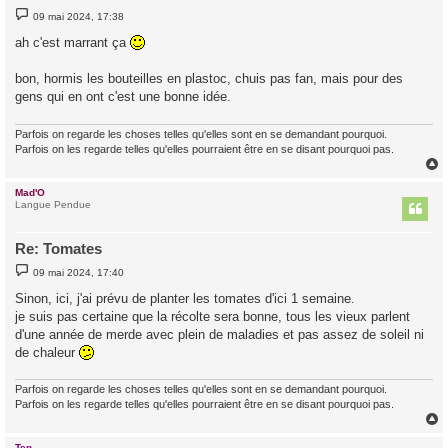
M
09 mai 2024, 17:38
e
s
ah c'est marrant ça
s
a
g
bon, hormis les bouteilles en plastoc, chuis pas fan, mais pour des
e
gens qui en ont c'est une bonne idée.
Parfois on regarde les choses telles qu'elles sont en se demandant pourquoi.
Parfois on les regarde telles qu'elles pourraient être en se disant pourquoi pas.
Mad'O
t
Langue Pendue
Re: Tomates
M
09 mai 2024, 17:40
e
s
Sinon, ici, j'ai prévu de planter les tomates d'ici 1 semaine.
s
je suis pas certaine que la récolte sera bonne, tous les vieux parlent
a
g
d'une année de merde avec plein de maladies et pas assez de soleil ni
e
de chaleur
Parfois on regarde les choses telles qu'elles sont en se demandant pourquoi.
Parfois on les regarde telles qu'elles pourraient être en se disant pourquoi pas.
Ten