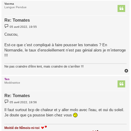
Vacma
t
Langue Pendue
Re: Tomates
M
05 avril 2022, 19:55
e
s
Coucou,
s
a
g
Est-ce que c’est compliqué à faire pousser les tomates ? En
e
Normandie, le taux d’ensoleillement n’est pas génial alors je m’interroge
!!!
Ne pas craindre d’être lent, mais craindre de s’arrêter !!!
Ten
t
Modératrice
Re: Tomates
M
05 avril 2022, 19:56
e
s
Il faut surtout bcp de chaleur et y aller molo avec l'eau, et oui du soleil.
s
Je doute que ça pousse bien chez vous
a
g
e
Moitié de Nîmois-ni-toi