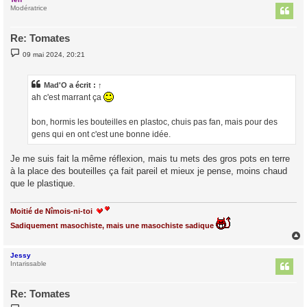
t
Modératrice
Re: Tomates
M
09 mai 2024, 20:21
e
s
s
a
Mad'O
a écrit :
↑
g
ah c'est marrant ça
e
bon, hormis les bouteilles en plastoc, chuis pas fan, mais pour des
gens qui en ont c'est une bonne idée.
Je me suis fait la même réflexion, mais tu mets des gros pots en terre
à la place des bouteilles ça fait pareil et mieux je pense, moins chaud
que le plastique.
Moitié de Nîmois-ni-toi
Sadiquement masochiste, mais une masochiste sadique
Jessy
t
Intarissable
Re: Tomates
M