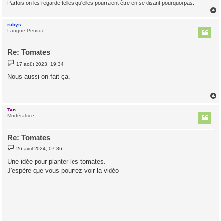
Parfois on les regarde telles qu'elles pourraient être en se disant pourquoi pas.
rubys
t
Langue Pendue
Re: Tomates
M
17 août 2023, 19:34
e
s
Nous aussi on fait ça.
s
a
g
e
Ten
t
Modératrice
Re: Tomates
M
26 avril 2024, 07:36
e
s
Une idée pour planter les tomates.
s
J'espère que vous pourrez voir la vidéo
a
g
e