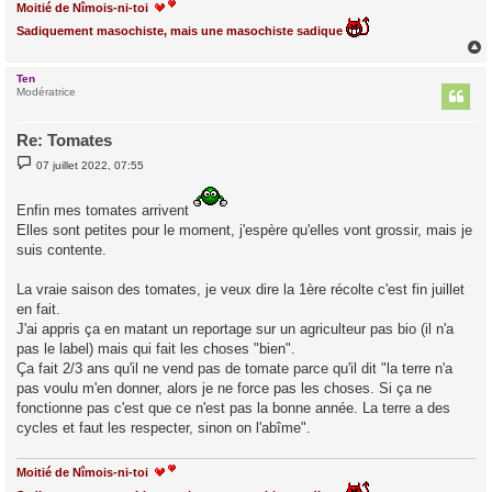
Moitié de Nîmois-ni-toi
Sadiquement masochiste, mais une masochiste sadique
Ten
t
Modératrice
Re: Tomates
M
07 juillet 2022, 07:55
e
s
s
Enfin mes tomates arrivent
a
g
Elles sont petites pour le moment, j'espère qu'elles vont grossir, mais je
e
suis contente.
La vraie saison des tomates, je veux dire la 1ère récolte c'est fin juillet
en fait.
J'ai appris ça en matant un reportage sur un agriculteur pas bio (il n'a
pas le label) mais qui fait les choses "bien".
Ça fait 2/3 ans qu'il ne vend pas de tomate parce qu'il dit "la terre n'a
pas voulu m'en donner, alors je ne force pas les choses. Si ça ne
fonctionne pas c'est que ce n'est pas la bonne année. La terre a des
cycles et faut les respecter, sinon on l'abîme".
Moitié de Nîmois-ni-toi