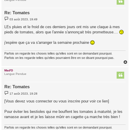
Re: Tomates
M
03 août 2023, 19:49
e
s
LEs pluies et le froid de ces derniers jours ont mis une claque à mes
s
pieds de tomates, alors que l'année s'annonçait très prometteuse....
a
g
e
j'espère que ça va s'arranger la semaine prochaine
Parfois on regarde les choses telles qu'elles sont en se demandant pourquoi.
Parfois on les regarde telles qu'elles pourraient être en se disant pourquoi pas.
Mad'O
t
Langue Pendue
Re: Tomates
M
17 août 2023, 19:28
e
s
[Vous devez vous connecter ou vous inscrire pour voir ce lien]
s
a
g
Pour éviter les bestioles qui me bouffent les tomates à maturité, je les
e
ramasse avant et je les laisse mûrir en cagette ça marche très bien !
Parfois on regarde les choses telles qu'elles sont en se demandant pourquoi.