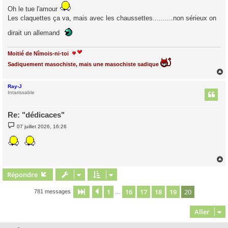
s
s
Oh le tue l'amour
a
Les claquettes ça va, mais avec les chaussettes..........non sérieux on
g
e
dirait un allemand
Moitié de Nîmois-ni-toi
Sadiquement masochiste, mais une masochiste sadique
Ray-J
t
Intarissable
Re: "dédicaces"
M
07 juillet 2026, 16:26
e
s
s
a
g
e
Répondre
t
1
16
17
18
19
20
Page
20
Précédent
sur
20
781 messages
…
Aller