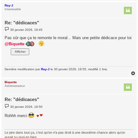
Ray-J
t
Intarissable
Re: "dédicaces"
M
30 janvier 2026, 19:45
e
s
Pas sûr que ça te remonte le moral... Mais une petite dédicace pour toi
s
a
@Biquette
g
e
Dernière modification par
Ray-J
le 30 janvier 2026, 19:55, modifié 1 fois.
Biquette
t
Administrateur
Re: "dédicaces"
M
30 janvier 2026, 19:50
e
s
Rohhh merci
s
a
g
e
Le pire dans tout ça, c'est qu'on n'a pas droit à une deuxième chance alors qu'on
aurait su quoi en faire.