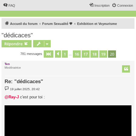
FAQ
Inscription
Connexion
Accueil du forum
Forum Sexualité 💗
Exhibition et Voyeurisme
"dédicaces"
Répondre
1
16
17
18
19
20
Page
20
Précédent
sur
20
781 messages
…
Ten
Modératrice
Re: "dédicaces"
M
19 juillet 2025, 20:42
e
s
@Ray-J
c'est pour toi :
s
a
g
e