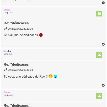
Snow
t
Loquace
Re: "dédicaces"
M
30 janvier 2026, 20:30
e
s
Je n’ai jms de dédicaces
s
a
g
e
Nyuka
t
Emérite
Re: "dédicaces"
M
30 janvier 2026, 20:33
e
s
Tu veux une dédicace de Ray ?
s
a
g
e
Snow
t
Loquace
Re: "dédicaces"