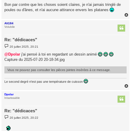
g
e
Bon par contre que les choses soient claires, je n'ai jamais tringlé de
poules ou d'ânes, et n'ai aucune attirance envers les platanes
Alt184
t
Volubile
Re: "dédicaces"
M
20 juillet 2025, 20:21
e
s
@Dpolar
j'ai pensé à toi en regardant un dessin animé
s
Capture du 2025-07-20 20-18-34.jpg
a
g
e
Vous ne pouvez pas consulter les pièces jointes insérées à ce message.
Le second degré n'est pas une température de cuisson
Dpolar
t
Intarissable
Re: "dédicaces"
M
20 juillet 2025, 20:22
e
s
s
a