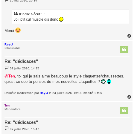
10 mai 2026, 20:34
e
s
s
a
K'nelle
a écrit :
↑
g
Joli ptit cul musclé dis donc
e
Merci
Ray-J
t
Intarissable
Re: "dédicaces"
M
07 juillet 2026, 14:35
e
s
@Ten
, toi qui je sais aime beaucoup le style claquettes/chaussettes,
s
qu'est ce que tu penses de mes nouvelles claquettes ?
a
g
e
Dernière modification par
Ray-J
le 23 juillet 2026, 15:18, modifié 1 fois.
Ten
t
Modératrice
Re: "dédicaces"
M
07 juillet 2026, 15:47
e