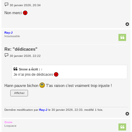
M
30 janvier 2026, 20:34
e
s
Non merci
s
a
g
e
Ray-J
t
Intarissable
Re: "dédicaces"
M
30 janvier 2026, 22:22
e
s
s
a
Snow
a écrit :
↑
g
Je n’ai jms de dédicaces
e
Hann pauvre bichon
T'as raison c'est vraiment trop injuste !
Dernière modification par
Ray-J
le 30 janvier 2026, 22:33, modifié 1 fois.
Snow
t
Loquace