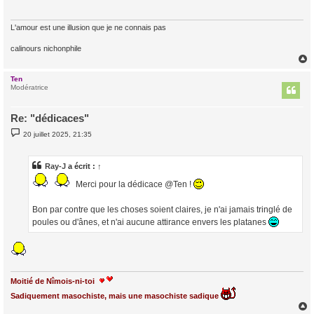
g
e
L'amour est une illusion que je ne connais pas
calinours nichonphile
Ten
t
Modératrice
Re: "dédicaces"
M
20 juillet 2025, 21:35
e
s
s
a
Ray-J
a écrit :
↑
g
e
Merci pour la dédicace @Ten !
Bon par contre que les choses soient claires, je n'ai jamais tringlé de
poules ou d'ânes, et n'ai aucune attirance envers les platanes
Moitié de Nîmois-ni-toi
Sadiquement masochiste, mais une masochiste sadique