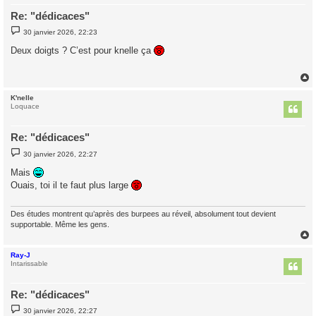
Re: "dédicaces"
M
30 janvier 2026, 22:23
e
s
Deux doigts ? C’est pour knelle ça
s
a
g
e
K'nelle
t
Loquace
Re: "dédicaces"
M
30 janvier 2026, 22:27
e
s
Mais
s
Ouais, toi il te faut plus large
a
g
e
Des études montrent qu’après des burpees au réveil, absolument tout devient
supportable. Même les gens.
Ray-J
t
Intarissable
Re: "dédicaces"
M
30 janvier 2026, 22:27
e