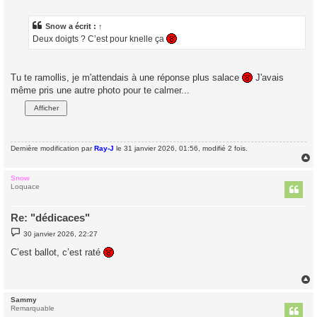
s
s
a
Snow
a écrit :
↑
g
Deux doigts ? C’est pour knelle ça
e
Tu te ramollis, je m'attendais à une réponse plus salace
J'avais
même pris une autre photo pour te calmer...
Dernière modification par
Ray-J
le 31 janvier 2026, 01:56, modifié 2 fois.
Snow
t
Loquace
Re: "dédicaces"
M
30 janvier 2026, 22:27
e
s
C’est ballot, c’est raté
s
a
g
e
Sammy
t
Remarquable