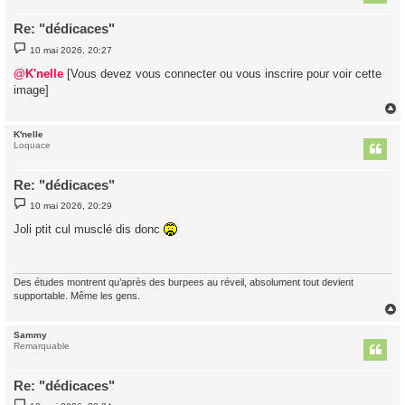
Re: "dédicaces"
M
10 mai 2026, 20:27
e
s
@K'nelle
[Vous devez vous connecter ou vous inscrire pour voir cette
s
image]
a
g
e
K'nelle
t
Loquace
Re: "dédicaces"
M
10 mai 2026, 20:29
e
s
Joli ptit cul musclé dis donc
s
a
g
e
Des études montrent qu’après des burpees au réveil, absolument tout devient
supportable. Même les gens.
Sammy
t
Remarquable
Re: "dédicaces"
M