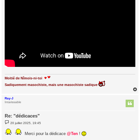
Moitié de Nîmois-ni-toi
Sadiquement masochiste, mais une masochiste sadique
Ray-J
t
Intarissable
Re: "dédicaces"
M
20 juillet 2025, 19:45
e
s
s
Merci pour la dédicace
@Ten
!
a