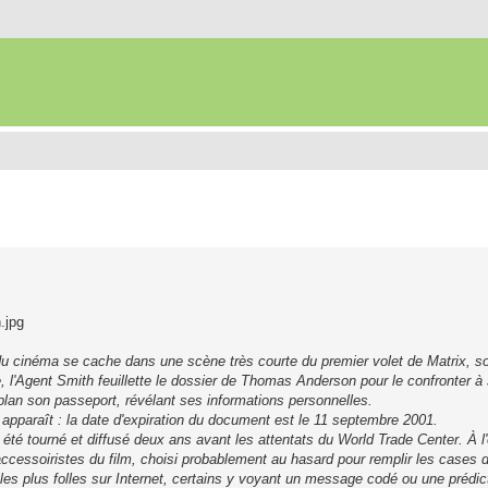
.jpg
 du cinéma se cache dans une scène très courte du premier volet de Matrix, so
re, l'Agent Smith feuillette le dossier de Thomas Anderson pour le confronter à
lan son passeport, révélant ses informations personnelles.
 apparaît : la date d'expiration du document est le 11 septembre 2001.
a été tourné et diffusé deux ans avant les attentats du World Trade Center. À l
 accessoiristes du film, choisi probablement au hasard pour remplir les cases
les plus folles sur Internet, certains y voyant un message codé ou une prédict