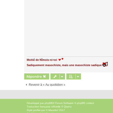
Moitié de Nîmois-ni-toi
Sadiquement masochiste, mais une masochiste sadique
Répondre
Revenir à « Au quotidien »
Développé par
phpBB
® Forum Software © phpBB Limited
Traduction française officielle
©
Qiaeru
Style
proflat
par ©
Mazeltof
2017