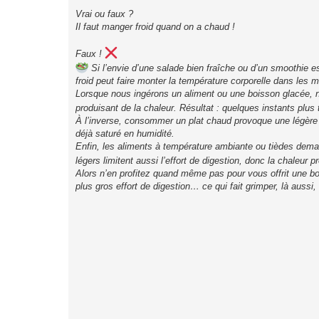
a
g
Vrai ou faux ?
e
Il faut manger froid quand on a chaud !
Faux !
Si l’envie d’une salade bien fraîche ou d’un smoothie e
froid peut faire monter la température corporelle dans les 
Lorsque nous ingérons un aliment ou une boisson glacée, n
produisant de la chaleur. Résultat : quelques instants plus
À l’inverse, consommer un plat chaud provoque une légère su
déjà saturé en humidité.
Enfin, les aliments à température ambiante ou tièdes dema
légers limitent aussi l’effort de digestion, donc la chaleur p
Alors n’en profitez quand même pas pour vous offrit une bo
plus gros effort de digestion… ce qui fait grimper, là aussi