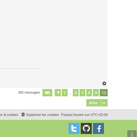
H
a
u
1
6
7
8
9
10
Page
10
Précédent
sur
10
363 messages
…
t
Aller
es & cookies
Supprimer les cookies
Fuseau horaire sur
UTC+02:00
⇩