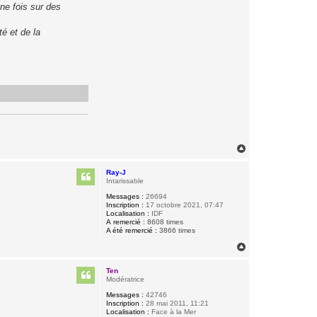
ne fois sur des
té et de la
H
a
u
Ray-J
t
Intarissable
Messages :
26694
Inscription :
17 octobre 2021, 07:47
Localisation :
IDF
A remercié :
8608 times
A été remercié :
3866 times
H
a
u
Ten
t
Modératrice
Messages :
42746
Inscription :
28 mai 2011, 11:21
Localisation :
Face à la Mer