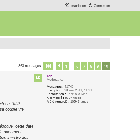
Inscription
Connexion
1
6
7
8
9
10
Page
10
Précédent
sur
10
363 messages
…
Ten
Modératrice
Messages :
42746
Inscription :
28 mai 2011, 11:21
Localisation :
Face à la Mer
A remercié :
8804 times
A été remercié :
10547 times
rti en 1999.
 sa double vie.
'époque, cette date
 du document.
ion sinistre des