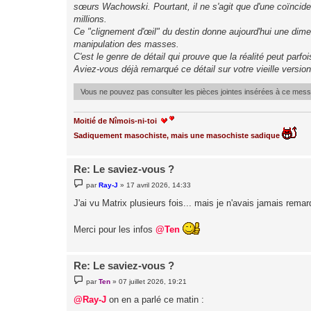
sœurs Wachowski. Pourtant, il ne s'agit que d'une coïncide
millions.
Ce "clignement d'œil" du destin donne aujourd'hui une dimens
manipulation des masses.
C'est le genre de détail qui prouve que la réalité peut parfo
Aviez-vous déjà remarqué ce détail sur votre vieille versio
Vous ne pouvez pas consulter les pièces jointes insérées à ce mes
Moitié de Nîmois-ni-toi
Sadiquement masochiste, mais une masochiste sadique
Re: Le saviez-vous ?
M
par
Ray-J
»
17 avril 2026, 14:33
e
s
J'ai vu Matrix plusieurs fois... mais je n'avais jamais remar
s
a
g
Merci pour les infos
@Ten
e
Re: Le saviez-vous ?
M
par
Ten
»
07 juillet 2026, 19:21
e
s
@Ray-J
on en a parlé ce matin :
s