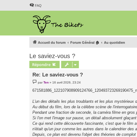
FAQ
Accueil du forum
Forum Général 🏠
Au quotidien
Le saviez-vous ?
Répondre
Re: Le saviez-vous ?
M
par
Ten
»
16 avril 2026, 23:24
e
s
671581886_122107908909124766_120493723269190475_n
s
a
g
L'un des détails les plus troublants et les plus mystérieux
e
Au début du film, lors de la célèbre scène de l'interrogatoi
Pendant une fraction de seconde, la caméra filme en gros p
Si l'on met l'image sur pause, un détail absolument glaçant
Ce qui rend cette découverte fascinante, c'est que le film 
n'était qu'un jour comme les autres dans le calendrier des
Depuis, ce plan est devenu l'objet des théories de complot 