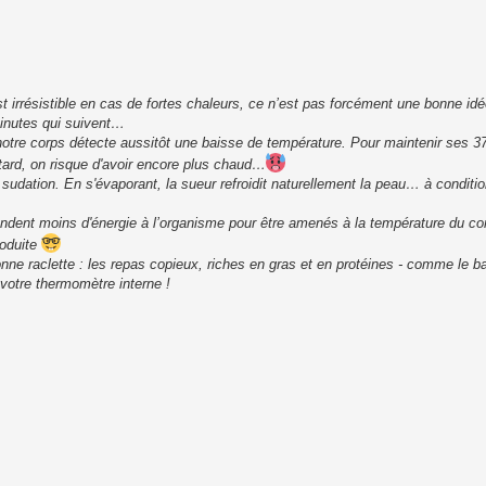
st irrésistible en cas de fortes chaleurs, ce n’est pas forcément une bonne i
minutes qui suivent…
otre corps détecte aussitôt une baisse de température. Pour maintenir ses 3
 tard, on risque d'avoir encore plus chaud…
dation. En s'évaporant, la sueur refroidit naturellement la peau… à condition
ndent moins d'énergie à l’organisme pour être amenés à la température du co
roduite
nne raclette : les repas copieux, riches en gras et en protéines - comme le b
, votre thermomètre interne !