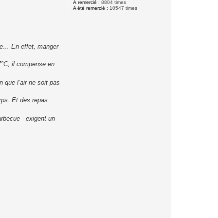
A remercié :
8804 times
A été remercié :
10547 times
dée… En effet, manger
7°C, il compense en
 que l’air ne soit pas
rps. Et des repas
arbecue - exigent un