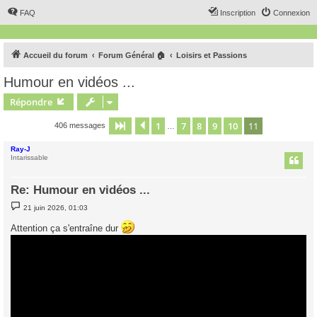
FAQ
Inscription
Connexion
Accueil du forum
Forum Général 🏠
Loisirs et Passions
Humour en vidéos ...
Répondre
1
7
8
9
10
11
Page
11
Précédent
sur
11
406 messages
…
Ray-J
Intarissable
Re: Humour en vidéos ...
M
21 juin 2026, 01:03
e
s
Attention ça s'entraîne dur
s
a
g
e