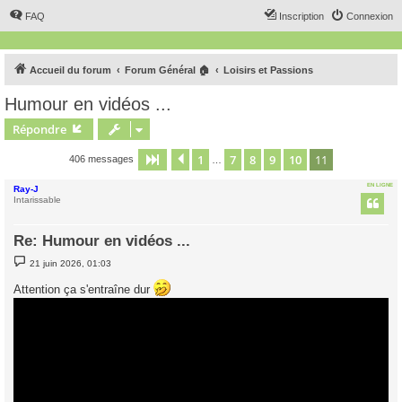
FAQ
Inscription
Connexion
Accueil du forum
Forum Général 🏠
Loisirs et Passions
Humour en vidéos ...
Répondre
1
7
8
9
10
11
Page
11
Précédent
sur
11
406 messages
…
EN LIGNE
Ray-J
Intarissable
Re: Humour en vidéos ...
M
21 juin 2026, 01:03
e
s
Attention ça s'entraîne dur
s
a
g
e