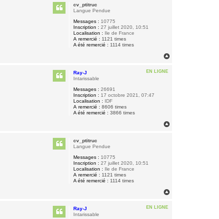
u
cv_ptitruc
t
Langue Pendue
Messages :
10775
Inscription :
27 juillet 2020, 10:51
Localisation :
Ile de France
A remercié :
1121 times
A été remercié :
1114 times
H
a
u
EN LIGNE
Ray-J
t
Intarissable
Messages :
26691
Inscription :
17 octobre 2021, 07:47
Localisation :
IDF
A remercié :
8606 times
A été remercié :
3866 times
H
a
u
cv_ptitruc
t
Langue Pendue
Messages :
10775
Inscription :
27 juillet 2020, 10:51
Localisation :
Ile de France
A remercié :
1121 times
A été remercié :
1114 times
H
a
u
EN LIGNE
Ray-J
t
Intarissable