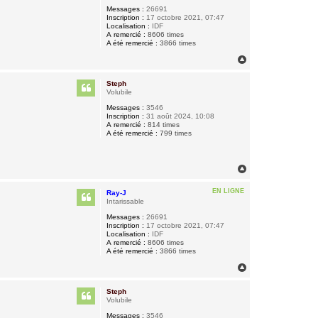
Messages :
26691
Inscription :
17 octobre 2021, 07:47
Localisation :
IDF
A remercié :
8606 times
A été remercié :
3866 times
H
a
u
Steph
t
Volubile
Messages :
3546
Inscription :
31 août 2024, 10:08
A remercié :
814 times
A été remercié :
799 times
H
a
u
EN LIGNE
Ray-J
t
Intarissable
Messages :
26691
Inscription :
17 octobre 2021, 07:47
Localisation :
IDF
A remercié :
8606 times
A été remercié :
3866 times
H
a
u
Steph
t
Volubile
Messages :
3546