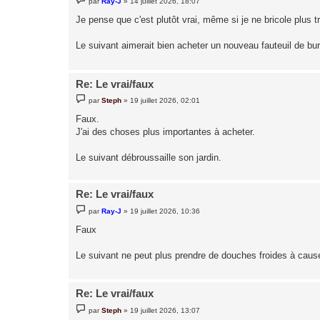
par
Ray-J
»
14 juillet 2026, 18:07
e
s
Je pense que c'est plutôt vrai, même si je ne bricole plus t
s
a
g
Le suivant aimerait bien acheter un nouveau fauteuil de bu
e
Re: Le vrai/faux
M
par
Steph
»
19 juillet 2026, 02:01
e
s
Faux.
s
J'ai des choses plus importantes à acheter.
a
g
e
Le suivant débroussaille son jardin.
Re: Le vrai/faux
M
par
Ray-J
»
19 juillet 2026, 10:36
e
s
Faux
s
a
g
Le suivant ne peut plus prendre de douches froides à cau
e
Re: Le vrai/faux
M
par
Steph
»
19 juillet 2026, 13:07
e