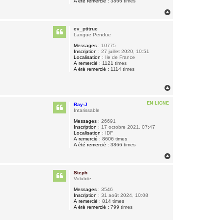
A été remercié :
3866 times
H
a
u
cv_ptitruc
t
Langue Pendue
Messages :
10775
Inscription :
27 juillet 2020, 10:51
Localisation :
Ile de France
A remercié :
1121 times
A été remercié :
1114 times
H
a
u
EN LIGNE
Ray-J
t
Intarissable
Messages :
26691
Inscription :
17 octobre 2021, 07:47
Localisation :
IDF
A remercié :
8606 times
A été remercié :
3866 times
H
a
u
Steph
t
Volubile
Messages :
3546
Inscription :
31 août 2024, 10:08
A remercié :
814 times
A été remercié :
799 times