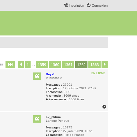
Inscription
Connexion
1
1359
1360
1361
1362
1363
Page
1362
Précédent
sur
1363
Suivant
ges
…
EN LIGNE
Ray-J
Intarissable
Messages :
26691
Inscription :
17 octobre 2021, 07:47
Localisation :
IDF
A remercié :
8606 times
A été remercié :
3866 times
H
a
u
cv_ptitruc
t
Langue Pendue
Messages :
10775
Inscription :
27 juillet 2020, 10:51
Localisation :
Ile de France