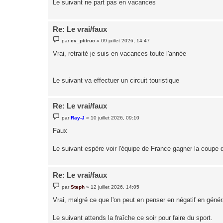
Le suivant ne part pas en vacances
e
Re: Le vrai/faux
M
par
cv_ptitruc
»
09 juillet 2026, 14:47
e
s
Vrai, retraité je suis en vacances toute l'année
s
a
g
e
Le suivant va effectuer un circuit touristique
Re: Le vrai/faux
M
par
Ray-J
»
10 juillet 2026, 09:10
e
s
Faux
s
a
g
Le suivant espère voir l'équipe de France gagner la coupe
e
Re: Le vrai/faux
M
par
Steph
»
12 juillet 2026, 14:05
e
s
Vrai, malgré ce que l'on peut en penser en négatif en génér
s
a
g
Le suivant attends la fraîche ce soir pour faire du sport.
e