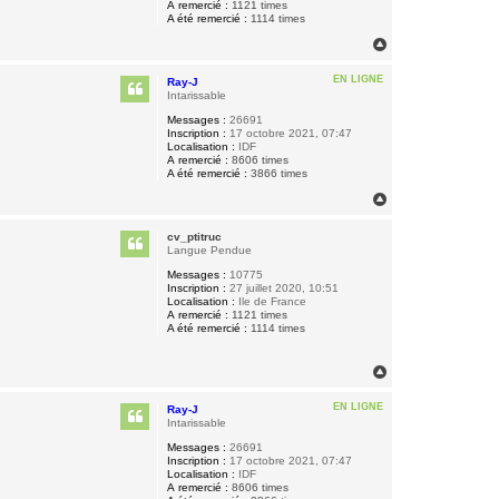
A remercié :
1121 times
A été remercié :
1114 times
H
a
u
EN LIGNE
Ray-J
t
Intarissable
Messages :
26691
Inscription :
17 octobre 2021, 07:47
Localisation :
IDF
A remercié :
8606 times
A été remercié :
3866 times
H
a
u
cv_ptitruc
t
Langue Pendue
Messages :
10775
Inscription :
27 juillet 2020, 10:51
Localisation :
Ile de France
A remercié :
1121 times
A été remercié :
1114 times
H
a
u
EN LIGNE
Ray-J
t
Intarissable
Messages :
26691
Inscription :
17 octobre 2021, 07:47
Localisation :
IDF
A remercié :
8606 times