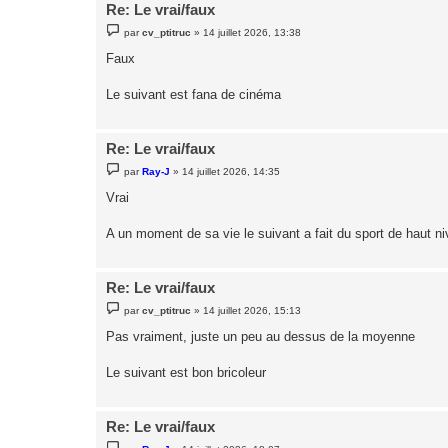
Re: Le vrai/faux
M
par
cv_ptitruc
»
14 juillet 2026, 13:38
e
s
Faux
s
a
g
Le suivant est fana de cinéma
e
Re: Le vrai/faux
M
par
Ray-J
»
14 juillet 2026, 14:35
e
s
Vrai
s
a
g
A un moment de sa vie le suivant a fait du sport de haut n
e
Re: Le vrai/faux
M
par
cv_ptitruc
»
14 juillet 2026, 15:13
e
s
Pas vraiment, juste un peu au dessus de la moyenne
s
a
g
Le suivant est bon bricoleur
e
Re: Le vrai/faux
M