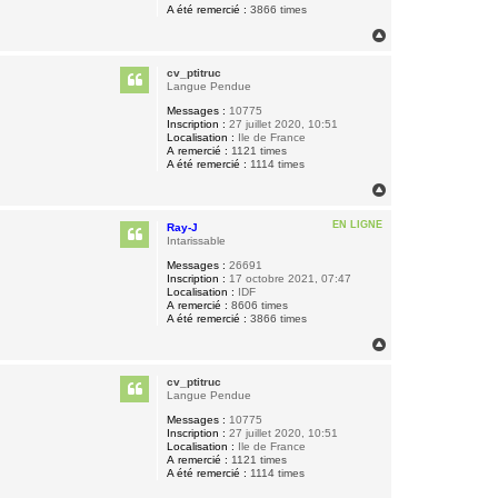
A été remercié :
3866 times
H
a
u
cv_ptitruc
t
Langue Pendue
Messages :
10775
Inscription :
27 juillet 2020, 10:51
Localisation :
Ile de France
A remercié :
1121 times
A été remercié :
1114 times
H
a
u
EN LIGNE
Ray-J
t
Intarissable
Messages :
26691
Inscription :
17 octobre 2021, 07:47
Localisation :
IDF
A remercié :
8606 times
A été remercié :
3866 times
H
a
u
cv_ptitruc
t
Langue Pendue
Messages :
10775
Inscription :
27 juillet 2020, 10:51
Localisation :
Ile de France
A remercié :
1121 times
A été remercié :
1114 times