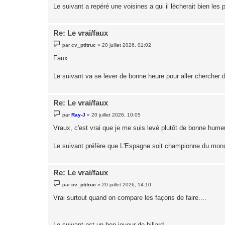
g
Le suivant a repéré une voisines a qui il lècherait bien les
e
Re: Le vrai/faux
M
par
cv_ptitruc
»
20 juillet 2026, 01:02
e
s
Faux
s
a
g
Le suivant va se lever de bonne heure pour aller chercher 
e
Re: Le vrai/faux
M
par
Ray-J
»
20 juillet 2026, 10:05
e
s
Vraux, c'est vrai que je me suis levé plutôt de bonne hume
s
a
g
Le suivant préfère que L'Espagne soit championne du mond
e
Re: Le vrai/faux
M
par
cv_ptitruc
»
20 juillet 2026, 14:10
e
s
Vrai surtout quand on compare les façons de faire....
s
a
g
e
Le suivant est un bon joueur de billard