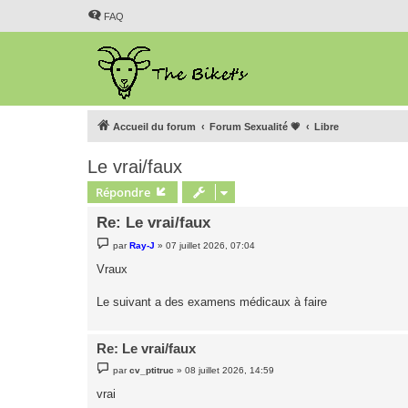
FAQ
Accueil du forum
Forum Sexualité 💗
Libre
Le vrai/faux
Répondre
Re: Le vrai/faux
M
par
Ray-J
»
07 juillet 2026, 07:04
e
s
Vraux
s
a
g
Le suivant a des examens médicaux à faire
e
Re: Le vrai/faux
M
par
cv_ptitruc
»
08 juillet 2026, 14:59
e
s
vrai
s