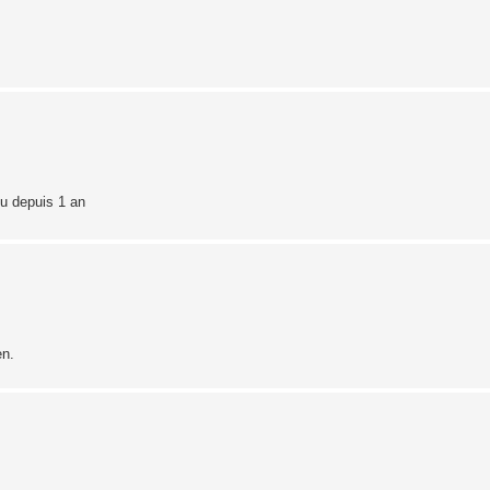
vu depuis 1 an
en.