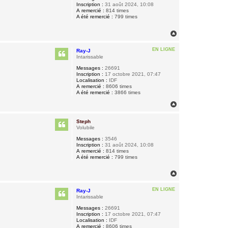
Inscription :
31 août 2024, 10:08
A remercié :
814 times
A été remercié :
799 times
H
a
u
EN LIGNE
Ray-J
t
Intarissable
Messages :
26691
Inscription :
17 octobre 2021, 07:47
Localisation :
IDF
A remercié :
8606 times
A été remercié :
3866 times
H
a
u
Steph
t
Volubile
Messages :
3546
Inscription :
31 août 2024, 10:08
A remercié :
814 times
A été remercié :
799 times
H
a
u
EN LIGNE
Ray-J
t
Intarissable
Messages :
26691
Inscription :
17 octobre 2021, 07:47
Localisation :
IDF
A remercié :
8606 times