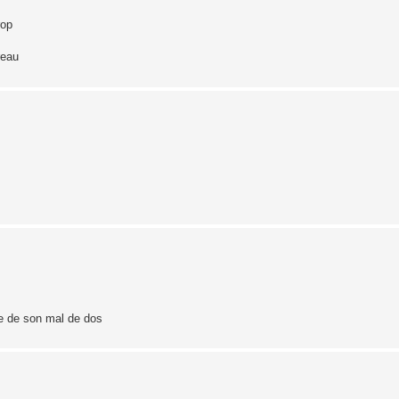
rop
reau
se de son mal de dos