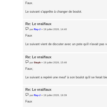
s
Faux.
s
a
g
Le suivant s'apprête à changer de boulot.
e
Re: Le vrai/faux
M
par
Ray-J
»
19 juillet 2026, 14:40
e
s
Faux
s
a
g
Le suivant vient de discuter avec un pote qu'il n'avait pas 
e
Re: Le vrai/faux
M
par
Steph
»
19 juillet 2026, 15:46
e
s
Faux;
s
a
g
Le suivant a repéré une meuf' à son boulot qu'il se ferait bi
e
Re: Le vrai/faux
M
par
Ray-J
»
19 juillet 2026, 19:39
e
s
Faux
s
a