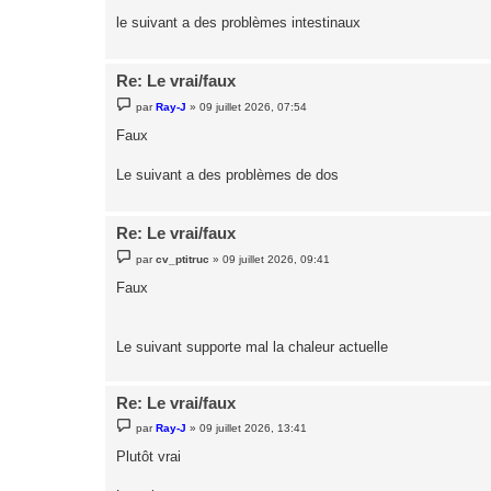
a
g
le suivant a des problèmes intestinaux
e
Re: Le vrai/faux
M
par
Ray-J
»
09 juillet 2026, 07:54
e
s
Faux
s
a
g
Le suivant a des problèmes de dos
e
Re: Le vrai/faux
M
par
cv_ptitruc
»
09 juillet 2026, 09:41
e
s
Faux
s
a
g
e
Le suivant supporte mal la chaleur actuelle
Re: Le vrai/faux
M
par
Ray-J
»
09 juillet 2026, 13:41
e
s
Plutôt vrai
s
a
g