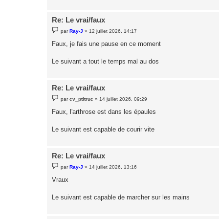
Re: Le vrai/faux
M
par
Ray-J
»
12 juillet 2026, 14:17
e
s
Faux, je fais une pause en ce moment
s
a
g
Le suivant a tout le temps mal au dos
e
Re: Le vrai/faux
M
par
cv_ptitruc
»
14 juillet 2026, 09:29
e
s
Faux, l'arthrose est dans les épaules
s
a
g
Le suivant est capable de courir vite
e
Re: Le vrai/faux
M
par
Ray-J
»
14 juillet 2026, 13:16
e
s
Vraux
s
a
g
Le suivant est capable de marcher sur les mains
e