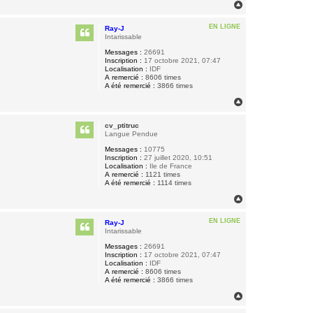
H
a
u
EN LIGNE
Ray-J
t
Intarissable
Messages :
26691
Inscription :
17 octobre 2021, 07:47
Localisation :
IDF
A remercié :
8606 times
A été remercié :
3866 times
H
a
u
cv_ptitruc
t
Langue Pendue
Messages :
10775
Inscription :
27 juillet 2020, 10:51
Localisation :
Ile de France
A remercié :
1121 times
A été remercié :
1114 times
H
a
u
EN LIGNE
Ray-J
t
Intarissable
Messages :
26691
Inscription :
17 octobre 2021, 07:47
Localisation :
IDF
A remercié :
8606 times
A été remercié :
3866 times
H
a