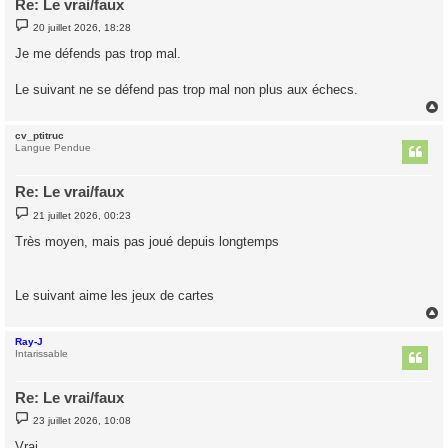
Re: Le vrai/faux
M
20 juillet 2026, 18:28
e
s
Je me défends pas trop mal.
s
a
g
Le suivant ne se défend pas trop mal non plus aux échecs.
e
cv_ptitruc
t
Langue Pendue
Re: Le vrai/faux
M
21 juillet 2026, 00:23
e
s
Très moyen, mais pas joué depuis longtemps
s
a
g
e
Le suivant aime les jeux de cartes
Ray-J
t
Intarissable
Re: Le vrai/faux
M
23 juillet 2026, 10:08
e
s
Vrai