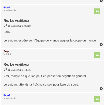
Ray-J
t
Intarissable
Re: Le vrai/faux
M
10 juillet 2026, 09:10
e
s
Faux
s
a
g
Le suivant espère voir l'équipe de France gagner la coupe du monde
e
Steph
t
Volubile
Re: Le vrai/faux
M
12 juillet 2026, 14:05
e
s
Vrai, malgré ce que l'on peut en penser en négatif en général.
s
a
g
Le suivant attends la fraîche ce soir pour faire du sport.
e
Ray-J
t
Intarissable