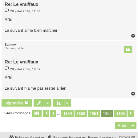
Re: Le vrai/faux
M
28 juillet 2026, 12:58
e
s
Vrai
s
a
g
Le suivant aime bien marcher
e
Sammy
t
Remarquable
Re: Le vrai/faux
M
28 juillet 2026, 18:39
e
s
Vrai
s
a
g
Le suivant n’aime pas rester à rien
e
Répondre
t
1
1359
1360
1361
1362
1363
Page
1362
Précédent
sur
1363
S
54498 messages
…
Aller
Politiques & cookies
Supprimer les cookies
Fuseau horaire sur
UTC+02:00