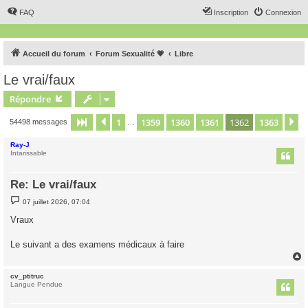
FAQ
Inscription
Connexion
Accueil du forum
Forum Sexualité 💗
Libre
Le vrai/faux
Répondre
1
1359
1360
1361
1362
1363
Page
1362
Précédent
sur
1363
S
54498 messages
…
Ray-J
Intarissable
Re: Le vrai/faux
M
07 juillet 2026, 07:04
e
s
Vraux
s
a
g
Le suivant a des examens médicaux à faire
e
cv_ptitruc
t
Langue Pendue