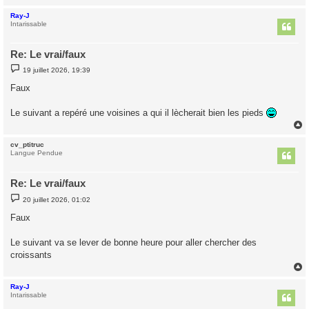
Ray-J
t
Intarissable
Re: Le vrai/faux
M
19 juillet 2026, 19:39
e
s
Faux
s
a
g
Le suivant a repéré une voisines a qui il lècherait bien les pieds
e
cv_ptitruc
t
Langue Pendue
Re: Le vrai/faux
M
20 juillet 2026, 01:02
e
s
Faux
s
a
g
Le suivant va se lever de bonne heure pour aller chercher des
e
croissants
Ray-J
t
Intarissable