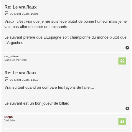
Re: Le vrai/faux
M
20 juillet 2026, 10:05
e
s
Vraux, c'est vrai que je me suis levé plutôt de bonne humeur mais je ne
s
vais pas aller chercher de croissants
a
g
e
Le suivant préfère que L'Espagne soit championne du monde plutôt que
L'Argentine
cv_ptitruc
t
Langue Pendue
Re: Le vrai/faux
M
20 juillet 2026, 14:10
e
s
Vrai surtout quand on compare les façons de faire....
s
a
g
e
Le suivant est un bon joueur de billard
Steph
t
Volubile