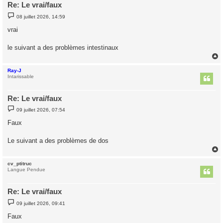
Re: Le vrai/faux
M
08 juillet 2026, 14:59
e
s
vrai
s
a
g
le suivant a des problèmes intestinaux
e
Ray-J
t
Intarissable
Re: Le vrai/faux
M
09 juillet 2026, 07:54
e
s
Faux
s
a
g
Le suivant a des problèmes de dos
e
cv_ptitruc
t
Langue Pendue
Re: Le vrai/faux
M
09 juillet 2026, 09:41
e
s
Faux
s