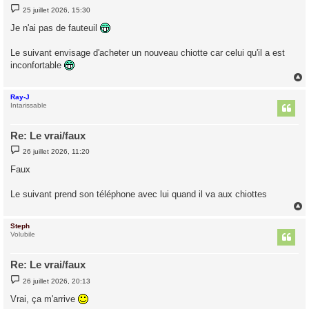
M
25 juillet 2026, 15:30
e
s
Je n'ai pas de fauteuil
s
a
g
Le suivant envisage d'acheter un nouveau chiotte car celui qu'il a est
e
inconfortable
Ray-J
t
Intarissable
Re: Le vrai/faux
M
26 juillet 2026, 11:20
e
s
Faux
s
a
g
Le suivant prend son téléphone avec lui quand il va aux chiottes
e
Steph
t
Volubile
Re: Le vrai/faux
M
26 juillet 2026, 20:13
e
s
Vrai, ça m'arrive
s