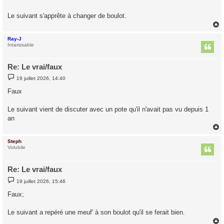
s
a
g
Le suivant s'apprête à changer de boulot.
e
Ray-J
t
Intarissable
Re: Le vrai/faux
M
19 juillet 2026, 14:40
e
s
Faux
s
a
g
Le suivant vient de discuter avec un pote qu'il n'avait pas vu depuis 1
e
an
Steph
t
Volubile
Re: Le vrai/faux
M
19 juillet 2026, 15:46
e
s
Faux;
s
a
g
Le suivant a repéré une meuf' à son boulot qu'il se ferait bien.
e