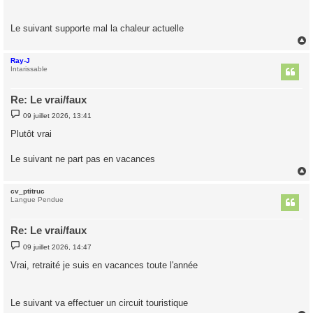
a
g
e
Le suivant supporte mal la chaleur actuelle
Ray-J
t
Intarissable
Re: Le vrai/faux
M
09 juillet 2026, 13:41
e
s
Plutôt vrai
s
a
g
Le suivant ne part pas en vacances
e
cv_ptitruc
t
Langue Pendue
Re: Le vrai/faux
M
09 juillet 2026, 14:47
e
s
Vrai, retraité je suis en vacances toute l'année
s
a
g
e
Le suivant va effectuer un circuit touristique