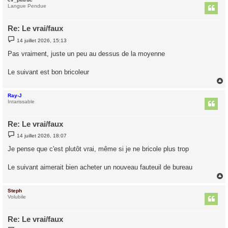
t
Langue Pendue
Re: Le vrai/faux
M
14 juillet 2026, 15:13
e
s
Pas vraiment, juste un peu au dessus de la moyenne
s
a
g
Le suivant est bon bricoleur
e
Ray-J
t
Intarissable
Re: Le vrai/faux
M
14 juillet 2026, 18:07
e
s
Je pense que c'est plutôt vrai, même si je ne bricole plus trop
s
a
g
Le suivant aimerait bien acheter un nouveau fauteuil de bureau
e
Steph
t
Volubile
Re: Le vrai/faux