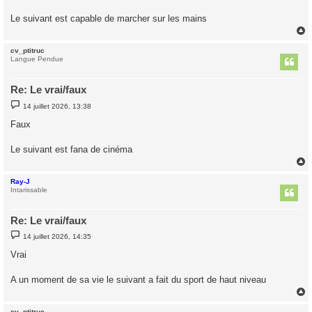
a
g
Le suivant est capable de marcher sur les mains
e
cv_ptitruc
t
Langue Pendue
Re: Le vrai/faux
M
14 juillet 2026, 13:38
e
s
Faux
s
a
g
Le suivant est fana de cinéma
e
Ray-J
t
Intarissable
Re: Le vrai/faux
M
14 juillet 2026, 14:35
e
s
Vrai
s
a
g
A un moment de sa vie le suivant a fait du sport de haut niveau
e
cv_ptitruc