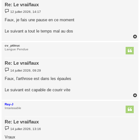
Re: Le vrai/faux
M
12 juillet 2026, 14:17
e
s
Faux, je fais une pause en ce moment
s
a
g
Le suivant a tout le temps mal au dos
e
cv_ptitruc
t
Langue Pendue
Re: Le vrai/faux
M
14 juillet 2026, 09:29
e
s
Faux, l'arthrose est dans les épaules
s
a
g
Le suivant est capable de courir vite
e
Ray-J
t
Intarissable
Re: Le vrai/faux
M
14 juillet 2026, 13:16
e
s
Vraux
s