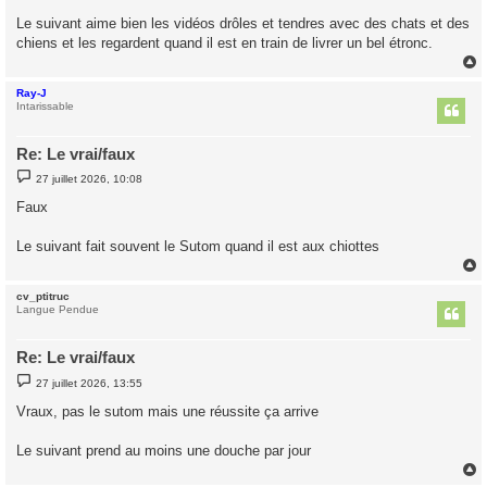
a
g
Le suivant aime bien les vidéos drôles et tendres avec des chats et des
e
chiens et les regardent quand il est en train de livrer un bel étronc.
Ray-J
t
Intarissable
Re: Le vrai/faux
M
27 juillet 2026, 10:08
e
s
Faux
s
a
g
Le suivant fait souvent le Sutom quand il est aux chiottes
e
cv_ptitruc
t
Langue Pendue
Re: Le vrai/faux
M
27 juillet 2026, 13:55
e
s
Vraux, pas le sutom mais une réussite ça arrive
s
a
g
Le suivant prend au moins une douche par jour
e