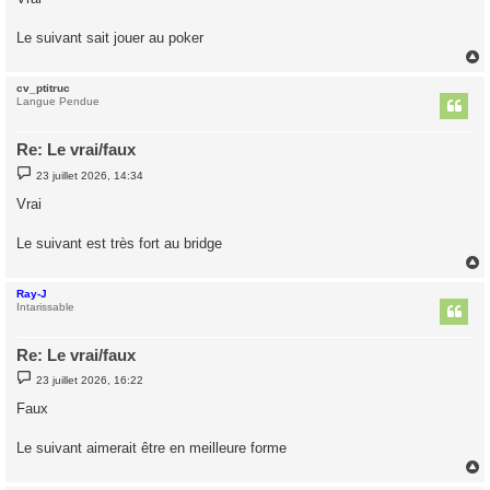
s
a
g
Le suivant sait jouer au poker
e
cv_ptitruc
t
Langue Pendue
Re: Le vrai/faux
M
23 juillet 2026, 14:34
e
s
Vrai
s
a
g
Le suivant est très fort au bridge
e
Ray-J
t
Intarissable
Re: Le vrai/faux
M
23 juillet 2026, 16:22
e
s
Faux
s
a
g
Le suivant aimerait être en meilleure forme
e