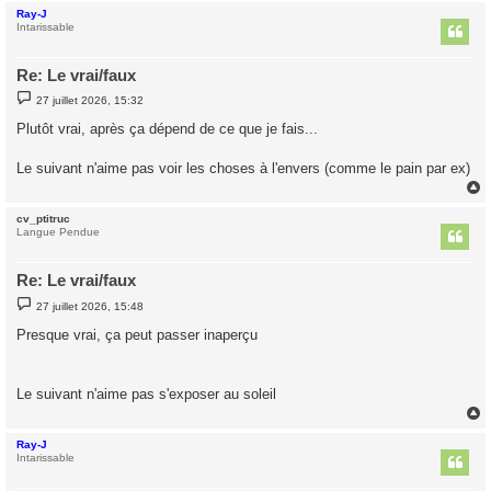
Ray-J
t
Intarissable
Re: Le vrai/faux
M
27 juillet 2026, 15:32
e
s
Plutôt vrai, après ça dépend de ce que je fais...
s
a
g
Le suivant n'aime pas voir les choses à l'envers (comme le pain par ex)
e
cv_ptitruc
t
Langue Pendue
Re: Le vrai/faux
M
27 juillet 2026, 15:48
e
s
Presque vrai, ça peut passer inaperçu
s
a
g
e
Le suivant n'aime pas s'exposer au soleil
Ray-J
t
Intarissable