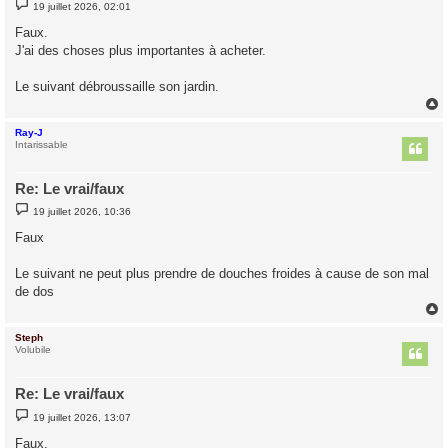
M
19 juillet 2026, 02:01
e
s
Faux.
s
J'ai des choses plus importantes à acheter.
a
g
e
Le suivant débroussaille son jardin.
Ray-J
t
Intarissable
Re: Le vrai/faux
M
19 juillet 2026, 10:36
e
s
Faux
s
a
g
Le suivant ne peut plus prendre de douches froides à cause de son mal
e
de dos
Steph
t
Volubile
Re: Le vrai/faux
M
19 juillet 2026, 13:07
e
s
Faux.