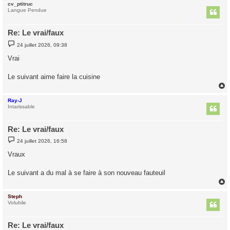
cv_ptitruc
t
Langue Pendue
Re: Le vrai/faux
M
24 juillet 2026, 09:38
e
s
Vrai
s
a
g
Le suivant aime faire la cuisine
e
Ray-J
t
Intarissable
Re: Le vrai/faux
M
24 juillet 2026, 16:58
e
s
Vraux
s
a
g
Le suivant a du mal à se faire à son nouveau fauteuil
e
Steph
t
Volubile
Re: Le vrai/faux