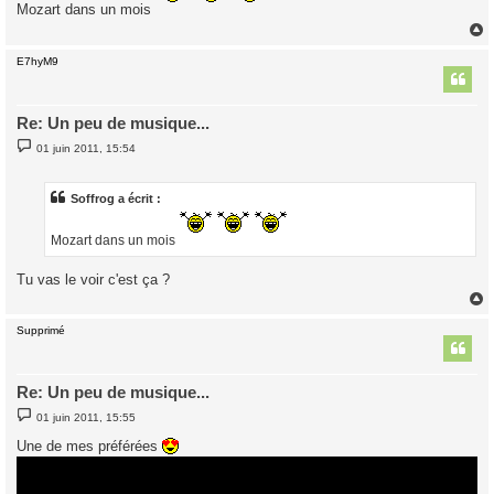
a
Mozart dans un mois
g
e
E7hyM9
t
Re: Un peu de musique...
M
01 juin 2011, 15:54
e
s
s
a
Soffrog a écrit :
g
e
Mozart dans un mois
Tu vas le voir c'est ça ?
Supprimé
t
Re: Un peu de musique...
M
01 juin 2011, 15:55
e
s
Une de mes préférées
s
a
g
e