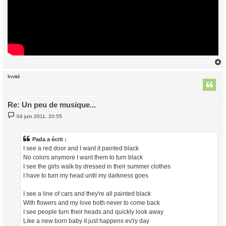
Invité
t
Re: Un peu de musique...
M
04 juin 2011, 20:55
e
s
s
a
Pada a écrit :
g
I see a red door and I want it painted black
e
No colors anymore I want them to turn black
I see the girls walk by dressed in their summer clothes
I have to turn my head until my darkness goes
I see a line of cars and they're all painted black
With flowers and my love both never to come back
I see people turn their heads and quickly look away
Like a new born baby it just happens ev'ry day