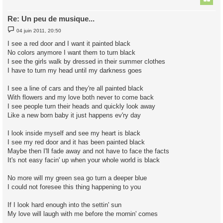
Re: Un peu de musique...
M
04 juin 2011, 20:50
e
s
I see a red door and I want it painted black
s
No colors anymore I want them to turn black
a
g
I see the girls walk by dressed in their summer clothes
e
I have to turn my head until my darkness goes
I see a line of cars and they're all painted black
With flowers and my love both never to come back
I see people turn their heads and quickly look away
Like a new born baby it just happens ev'ry day
I look inside myself and see my heart is black
I see my red door and it has been painted black
Maybe then I'll fade away and not have to face the facts
It's not easy facin' up when your whole world is black
No more will my green sea go turn a deeper blue
I could not foresee this thing happening to you
If I look hard enough into the settin' sun
My love will laugh with me before the mornin' comes