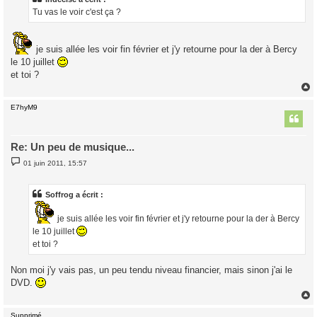
g
Tu vas le voir c'est ça ?
e
je suis allée les voir fin février et j'y retourne pour la der à Bercy
le 10 juillet
et toi ?
E7hyM9
t
Re: Un peu de musique...
M
01 juin 2011, 15:57
e
s
s
a
Soffrog a écrit :
g
e
je suis allée les voir fin février et j'y retourne pour la der à Bercy
le 10 juillet
et toi ?
Non moi j'y vais pas, un peu tendu niveau financier, mais sinon j'ai le
DVD.
Supprimé