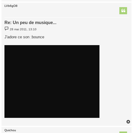
LVb6gO8
t
Re: Un peu de musique...
M
28 mai 2011, 13:10
e
s
J'adore ce son :bounce
s
a
g
e
Quichou