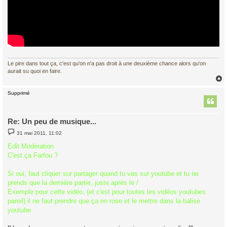
Le pire dans tout ça, c'est qu'on n'a pas droit à une deuxième chance alors qu'on
aurait su quoi en faire.
Supprimé
t
Re: Un peu de musique...
M
31 mai 2011, 11:02
e
s
Edit Modération
s
C'est ça Farfou ?
a
g
e
Si oui, faut cliquer sur partager quand tu vas sur youtube et tu ne
prends que la dernière partie, juste aprés le /
Exemple pour cette vidéo, (et c'est pour toutes les vidéos youtubes
pareil) il ne faut prendre que ça en rose et le mettre dans la balise
youtube