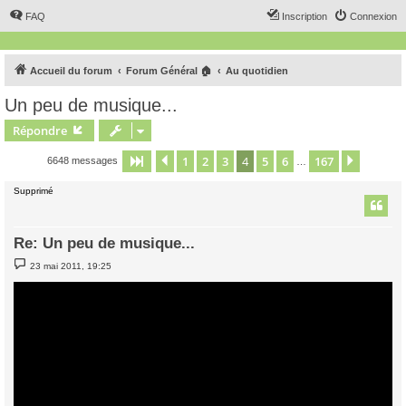
FAQ
Inscription
Connexion
Accueil du forum
Forum Général 🏠
Au quotidien
Un peu de musique...
Répondre
1
2
3
4
5
6
167
Page
4
Précédent
sur
167
Suivant
6648 messages
…
Supprimé
Re: Un peu de musique...
M
23 mai 2011, 19:25
e
s
s
a
g
e