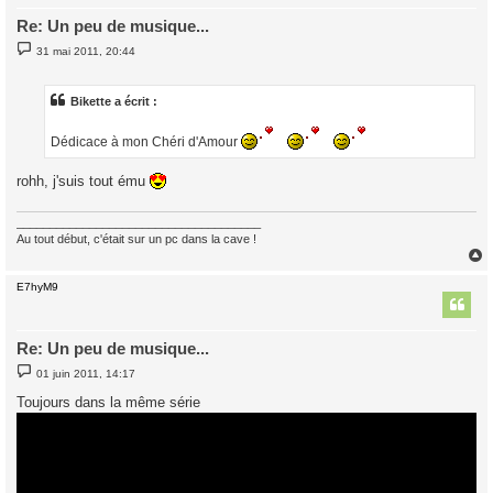
Re: Un peu de musique...
M
31 mai 2011, 20:44
e
s
s
a
Bikette a écrit :
g
e
Dédicace à mon Chéri d'Amour
rohh, j'suis tout ému
_____________________________________
Au tout début, c'était sur un pc dans la cave !
E7hyM9
t
Re: Un peu de musique...
M
01 juin 2011, 14:17
e
s
Toujours dans la même série
s
a
g
e