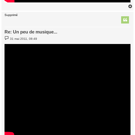
Supprimé
t
Re: Un peu de musique...
M
31 mai 2011, 08:49
e
s
s
a
g
e