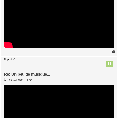
Supprimé
t
Re: Un peu de musique...
M
23 mai 2011, 19:33
e
s
s
a
g
e