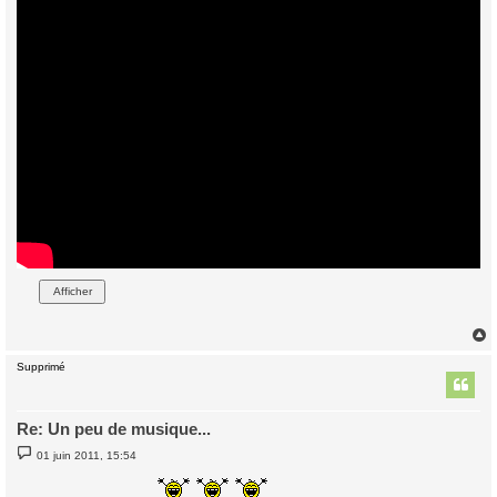
Supprimé
t
Re: Un peu de musique...
M
01 juin 2011, 15:54
e
s
s