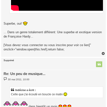
Superbe, oui!
... Dans un genre totalement différent: Une superbe et exotique version
de Françoise Hardy...
[Vous devez vous connecter ou vous inscrire pour voir ce lien]"
onclick="window.open(this.href);return false;
Supprimé
t
Re: Un peu de musique...
M
30 mai 2011, 10:00
e
s
s
a
Indécise a écrit :
g
Celle que j'ai écouté en boucle ce matin
e
dans bientôt un mois