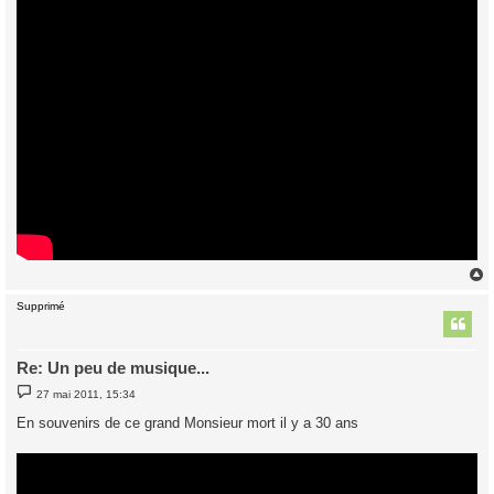
Supprimé
t
Re: Un peu de musique...
M
27 mai 2011, 15:34
e
s
En souvenirs de ce grand Monsieur mort il y a 30 ans
s
a
g
e