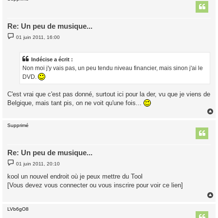
t
Re: Un peu de musique...
M
01 juin 2011, 16:00
e
s
s
a
Indécise a écrit :
g
Non moi j'y vais pas, un peu tendu niveau financier, mais sinon j'ai le
e
DVD.
C'est vrai que c'est pas donné, surtout ici pour la der, vu que je viens de
Belgique, mais tant pis, on ne voit qu'une fois...
Supprimé
t
Re: Un peu de musique...
M
01 juin 2011, 20:10
e
s
kool un nouvel endroit où je peux mettre du Tool
s
[Vous devez vous connecter ou vous inscrire pour voir ce lien]
a
g
e
LVb6gO8
t