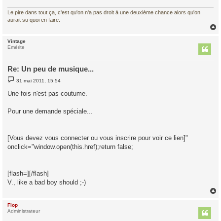
e
Le pire dans tout ça, c'est qu'on n'a pas droit à une deuxième chance alors qu'on
aurait su quoi en faire.
Vintage
t
Emérite
Re: Un peu de musique...
M
31 mai 2011, 15:54
e
s
Une fois n'est pas coutume.
s
a
g
Pour une demande spéciale...
e
[Vous devez vous connecter ou vous inscrire pour voir ce lien]"
onclick="window.open(this.href);return false;
[flash=][/flash]
V., like a bad boy should ;-)
Flop
t
Administrateur