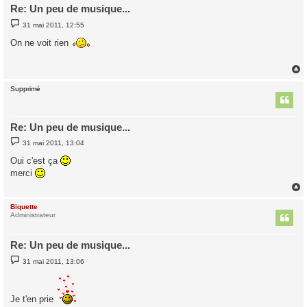
Re: Un peu de musique...
M
31 mai 2011, 12:55
e
s
On ne voit rien
s
a
g
e
Supprimé
t
Re: Un peu de musique...
M
31 mai 2011, 13:04
e
s
Oui c'est ça
s
merci
a
g
e
Biquette
t
Administrateur
Re: Un peu de musique...
M
31 mai 2011, 13:06
e
s
s
a
Je t'en prie
g