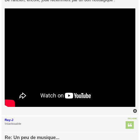
s
a
g
e
EN LIGNE
Ray-J
t
Intarissable
Re: Un peu de musique...