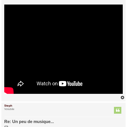
Steph
t
Volubile
Re: Un peu de musique...
M