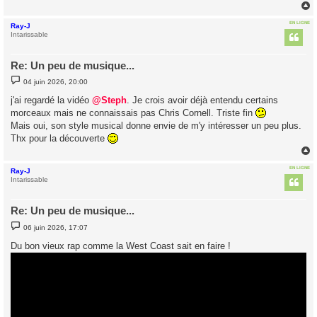
EN LIGNE
Ray-J
t
Intarissable
Re: Un peu de musique...
M
04 juin 2026, 20:00
e
s
j'ai regardé la vidéo
@Steph
. Je crois avoir déjà entendu certains
s
morceaux mais ne connaissais pas Chris Cornell. Triste fin
a
g
Mais oui, son style musical donne envie de m'y intéresser un peu plus.
e
Thx pour la découverte
EN LIGNE
Ray-J
t
Intarissable
Re: Un peu de musique...
M
06 juin 2026, 17:07
e
s
Du bon vieux rap comme la West Coast sait en faire !
s
a
g
e