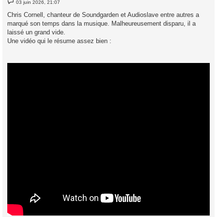
03 juin 2026, 21:07
e
s
Chris Cornell, chanteur de Soundgarden et Audioslave entre autres a
s
marqué son temps dans la musique. Malheureusement disparu, il a
a
g
laissé un grand vide.
e
Une vidéo qui le résume assez bien :