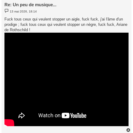
Re: Un peu de musique...
M
13 mai 2026, 18:14
e
s
Fuck tous ceux qui veulent stopper un aigle, fuck fuck, j'ai l'âme d'un
s
prodige ; fuck tous ceux qui veulent stopper un nègre, fuck fuck, Ariane
a
g
de Rothschild !
e