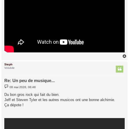
Steph
t
Volubile
Re: Un peu de musique...
M
08 mai 2026, 06:48
e
s
Du bon gros rock qui fait du bien.
s
Jeff et Steven Tyler et les autres musicos ont une bonne alchimie.
a
g
Ça dépote !
e