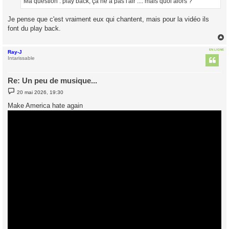
Ma question : play back, ça ne a pas l'air .... mais quoi alors ?
e
Je pense que c'est vraiment eux qui chantent, mais pour la vidéo ils
font du play back.
EN LIGNE
Ray-J
t
Intarissable
Re: Un peu de musique...
M
20 mai 2026, 19:30
e
s
Make America hate again
s
a
g
e