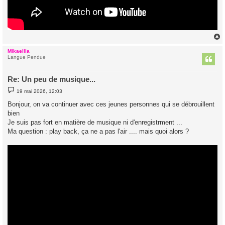
Mikaellla
t
Langue Pendue
Re: Un peu de musique...
M
19 mai 2026, 12:03
e
s
Bonjour, on va continuer avec ces jeunes personnes qui se débrouillent
s
bien
a
g
Je suis pas fort en matière de musique ni d'enregistrment ...
e
Ma question : play back, ça ne a pas l'air .... mais quoi alors ?