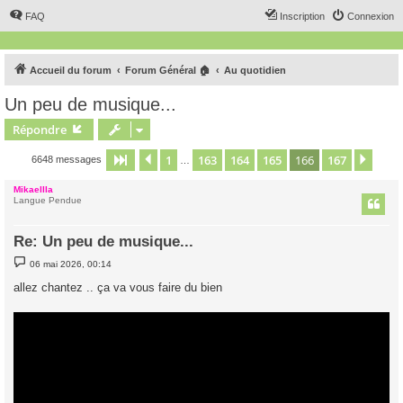
FAQ
Inscription
Connexion
Accueil du forum
Forum Général 🏠
Au quotidien
Un peu de musique...
Répondre
1
163
164
165
166
167
Page
166
Précédent
sur
167
Suiv
6648 messages
…
Mikaellla
Langue Pendue
Re: Un peu de musique...
M
06 mai 2026, 00:14
e
s
allez chantez .. ça va vous faire du bien
s
a
g
e