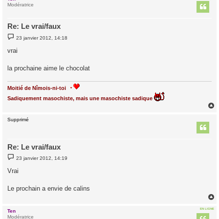
t
Modératrice
Re: Le vrai/faux
M
23 janvier 2012, 14:18
e
s
vrai
s
a
g
la prochaine aime le chocolat
e
Moitié de Nîmois-ni-toi
Sadiquement masochiste, mais une masochiste sadique
Supprimé
t
Re: Le vrai/faux
M
23 janvier 2012, 14:19
e
s
Vrai
s
a
g
Le prochain a envie de calins
e
EN LIGNE
Ten
t
Modératrice