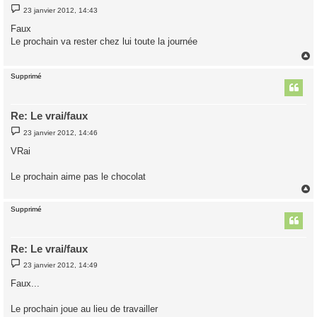
M
23 janvier 2012, 14:43
e
s
Faux
s
Le prochain va rester chez lui toute la journée
a
g
e
Supprimé
t
Re: Le vrai/faux
M
23 janvier 2012, 14:46
e
s
VRai
s
a
g
Le prochain aime pas le chocolat
e
Supprimé
t
Re: Le vrai/faux
M
23 janvier 2012, 14:49
e
s
Faux...
s
a
g
Le prochain joue au lieu de travailler
e