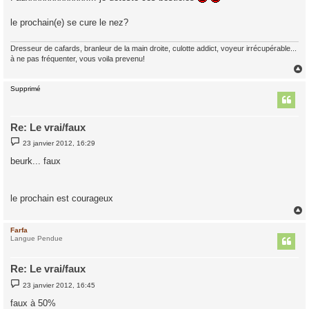
s
a
g
le prochain(e) se cure le nez?
e
Dresseur de cafards, branleur de la main droite, culotte addict, voyeur irrécupérable...
à ne pas fréquenter, vous voila prevenu!
Supprimé
t
Re: Le vrai/faux
M
23 janvier 2012, 16:29
e
s
beurk... faux
s
a
g
e
le prochain est courageux
Farfa
t
Langue Pendue
Re: Le vrai/faux
M
23 janvier 2012, 16:45
e
s
faux à 50%
s