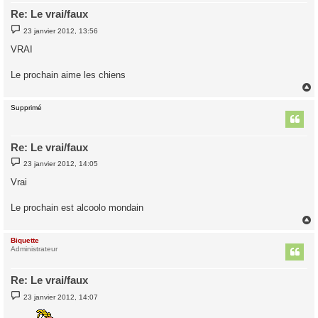
Re: Le vrai/faux
M
23 janvier 2012, 13:56
e
s
VRAI
s
a
g
Le prochain aime les chiens
e
Supprimé
t
Re: Le vrai/faux
M
23 janvier 2012, 14:05
e
s
Vrai
s
a
g
Le prochain est alcoolo mondain
e
Biquette
t
Administrateur
Re: Le vrai/faux
M
23 janvier 2012, 14:07
e
s