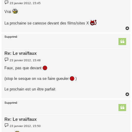
M
23 janvier 2012, 15:45
e
s
Vrai
s
a
g
La prochaine se caresse devant des films/sites X
e
Supprimé
t
Re: Le vrai/faux
M
23 janvier 2012, 15:48
e
s
Faux, pas que devant
s
a
g
(stop le sesque on va se faire gueuler
)
e
Le prochain est un être parfait
Supprimé
t
Re: Le vrai/faux
M
23 janvier 2012, 15:50
e
s