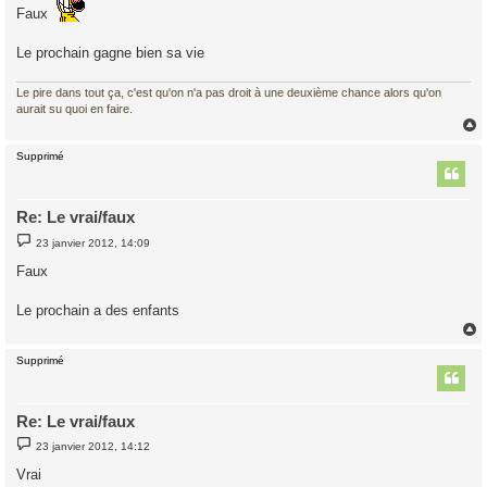
s
Faux
a
g
e
Le prochain gagne bien sa vie
Le pire dans tout ça, c'est qu'on n'a pas droit à une deuxième chance alors qu'on
aurait su quoi en faire.
Supprimé
t
Re: Le vrai/faux
M
23 janvier 2012, 14:09
e
s
Faux
s
a
g
Le prochain a des enfants
e
Supprimé
t
Re: Le vrai/faux
M
23 janvier 2012, 14:12
e
s
Vrai
s