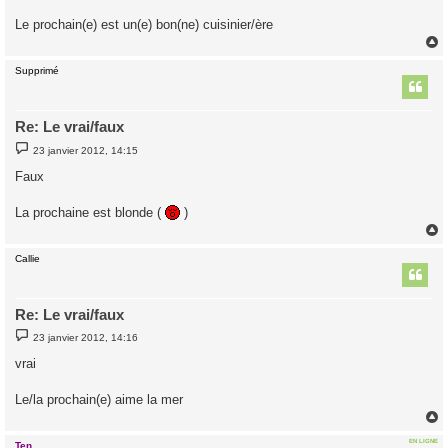
a
g
Le prochain(e) est un(e) bon(ne) cuisinier/ère
e
Supprimé
t
Re: Le vrai/faux
M
23 janvier 2012, 14:15
e
s
Faux
s
a
g
La prochaine est blonde (
)
e
Callie
t
Re: Le vrai/faux
M
23 janvier 2012, 14:16
e
s
vrai
s
a
g
Le/la prochain(e) aime la mer
e
EN LIGNE
Ten