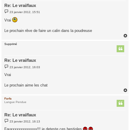
Re: Le vrai/faux
M
23 janvier 2012, 15:51
e
s
Vrai
s
a
g
Le prochain rêve de faire un calin dans la poudreuse
e
Supprimé
t
Re: Le vrai/faux
M
23 janvier 2012, 16:03
e
s
Vrai
s
a
g
Le prochain aime les chat
e
Farfa
t
Langue Pendue
Re: Le vrai/faux
M
23 janvier 2012, 16:13
e
s
Fauxxxxxxxxxxxxx!!! je deteste ces bestioles