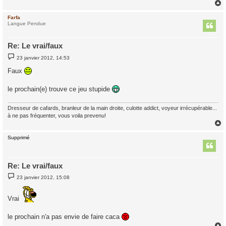
Farfa
t
Langue Pendue
Re: Le vrai/faux
M
23 janvier 2012, 14:53
e
s
Faux
s
a
g
le prochain(e) trouve ce jeu stupide
e
Dresseur de cafards, branleur de la main droite, culotte addict, voyeur irrécupérable...
à ne pas fréquenter, vous voila prevenu!
Supprimé
t
Re: Le vrai/faux
M
23 janvier 2012, 15:08
e
s
s
Vrai
a
g
e
le prochain n'a pas envie de faire caca