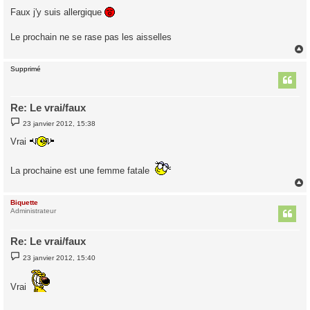
Faux j'y suis allergique
Le prochain ne se rase pas les aisselles
Supprimé
t
Re: Le vrai/faux
M
23 janvier 2012, 15:38
e
s
Vrai
s
a
g
La prochaine est une femme fatale
e
Biquette
t
Administrateur
Re: Le vrai/faux
M
23 janvier 2012, 15:40
e
s
s
Vrai
a
g
e