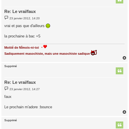
Re: Le vrai/faux
M
23 janvier 2012, 14:20
e
s
vrai et pas que d'ailleurs
s
a
g
la prochaine à bac +5
e
Moitié de Nîmois-ni-toi
Sadiquement masochiste, mais une masochiste sadique
Supprimé
t
Re: Le vrai/faux
M
23 janvier 2012, 14:27
e
s
faux
s
a
g
Le prochain m'adore :bounce
e
Supprimé
t