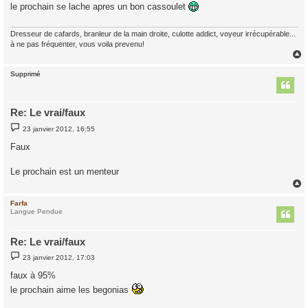
le prochain se lache apres un bon cassoulet
a
g
e
Dresseur de cafards, branleur de la main droite, culotte addict, voyeur irrécupérable...
à ne pas fréquenter, vous voila prevenu!
Supprimé
t
Re: Le vrai/faux
M
23 janvier 2012, 16:55
e
s
Faux
s
a
g
Le prochain est un menteur
e
Farfa
t
Langue Pendue
Re: Le vrai/faux
M
23 janvier 2012, 17:03
e
s
faux à 95%
s
a
le prochain aime les begonias
g
e