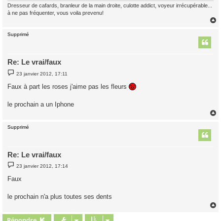
Dresseur de cafards, branleur de la main droite, culotte addict, voyeur irrécupérable...
à ne pas fréquenter, vous voila prevenu!
Supprimé
t
Re: Le vrai/faux
M
23 janvier 2012, 17:11
e
s
Faux à part les roses j'aime pas les fleurs
s
a
g
le prochain a un Iphone
e
Supprimé
t
Re: Le vrai/faux
M
23 janvier 2012, 17:14
e
s
Faux
s
a
g
le prochain n'a plus toutes ses dents
e
Répondre