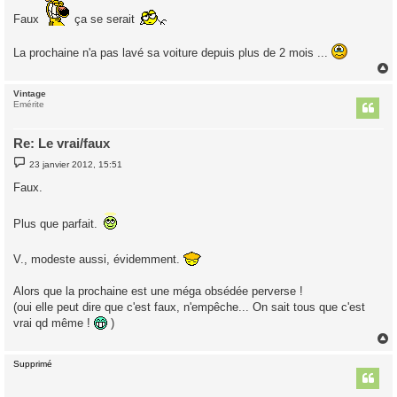
s
Faux
ça se serait
a
g
e
La prochaine n'a pas lavé sa voiture depuis plus de 2 mois ...
Vintage
t
Emérite
Re: Le vrai/faux
M
23 janvier 2012, 15:51
e
s
Faux.
s
a
g
Plus que parfait.
e
V., modeste aussi, évidemment.
Alors que la prochaine est une méga obsédée perverse !
(oui elle peut dire que c'est faux, n'empêche... On sait tous que c'est
vrai qd même !
)
Supprimé
t