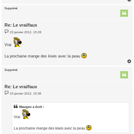
Supprimé
t
Re: Le vrai/faux
M
23 janvier 2012, 15:28
e
s
s
Vrai
a
g
e
La prochaine mange des kiwis avec la peau
Supprimé
t
Re: Le vrai/faux
M
23 janvier 2012, 15:36
e
s
s
a
Maugeo a écrit :
g
e
Vrai
La prochaine mange des kiwis avec la peau