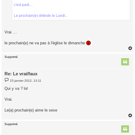
c'est parti....
Le prochain(e) déteste le Lundi...
Vrai ....
le prochain(e) ne va pas à l'église le dimanche
Supprimé
t
Re: Le vrai/faux
M
23 janvier 2012, 13:11
e
s
Qui y va ? lol
s
a
g
Vrai.
e
Le(a) prochain(e) aime le sexe
Supprimé
t