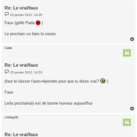
Re: Le vrai/faux
M
23 janvier 2012, 14:29
e
s
Faux (grillé Pada
)
s
a
g
Le prochain va faire la sieste
e
Callie
t
Re: Le vrai/faux
M
23 janvier 2012, 14:33
e
s
(faut te laisser t'auto-répondre pour que tu dises vrai?
)
s
a
g
Faux
e
Le/la prochain(e) est de bonne humeur aujourd'hui
LVb6gO8
t
Re: Le vrai/faux