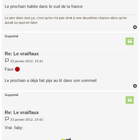
Le prochain habite dans le sud de la france
Le pire dans tout ça, c'est qu'on n'a pas droit à une deuxième chance alors qu'on
aurait su quoi en faire.
Supprimé
t
Re: Le vrai/faux
M
23 janvier 2012, 15:41
e
s
Faux
s
a
g
Le prochain a déjà fait pipi au lit dans son sommeil
e
Supprimé
t
Re: Le vrai/faux
M
23 janvier 2012, 15:42
e
s
Vrai :faby:
s
a
g