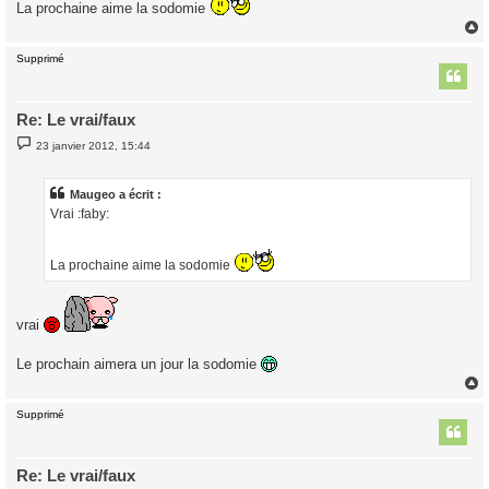
e
La prochaine aime la sodomie
Supprimé
t
Re: Le vrai/faux
M
23 janvier 2012, 15:44
e
s
s
a
Maugeo a écrit :
g
Vrai :faby:
e
La prochaine aime la sodomie
vrai
Le prochain aimera un jour la sodomie
Supprimé
t
Re: Le vrai/faux