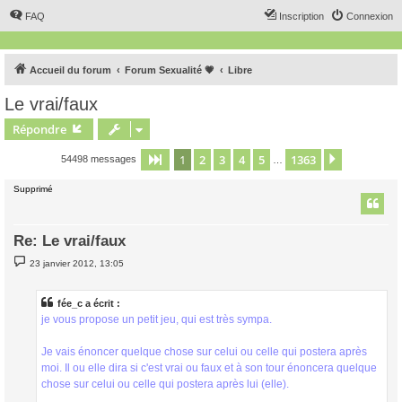
FAQ
Inscription
Connexion
Accueil du forum
Forum Sexualité 💗
Libre
Le vrai/faux
Répondre
1
2
3
4
5
1363
Page
1
sur
1363
Suivant
54498 messages
…
Supprimé
Re: Le vrai/faux
M
23 janvier 2012, 13:05
e
s
s
a
fée_c a écrit :
g
je vous propose un petit jeu, qui est très sympa.
e
Je vais énoncer quelque chose sur celui ou celle qui postera après
moi. Il ou elle dira si c'est vrai ou faux et à son tour énoncera quelque
chose sur celui ou celle qui postera après lui (elle).