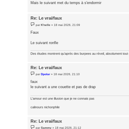
g
Mais le suivant met du temps à s'endormir
e
Re: Le vrai/faux
M
par
K'nelle
»
18 mai 2026, 21:09
e
s
Faux
s
a
g
Le suivant ronfle
e
Des études montrent qu’après des burpees au réveil, absolument tout
Re: Le vrai/faux
M
par
Dpolar
»
18 mai 2026, 21:10
e
s
faux
s
le suivant a une couette et pas de drap
a
g
e
L'amour est une illusion que je ne connais pas
calinours nichonphile
Re: Le vrai/faux
M
par
Sammy
»
18 mai 2026, 21:12