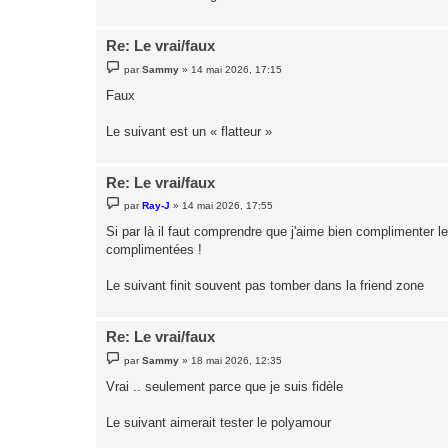
Re: Le vrai/faux
M
par
Sammy
»
14 mai 2026, 17:15
e
s
Faux
s
a
g
Le suivant est un « flatteur »
e
Re: Le vrai/faux
M
par
Ray-J
»
14 mai 2026, 17:55
e
s
Si par là il faut comprendre que j'aime bien complimenter l
s
complimentées !
a
g
e
Le suivant finit souvent pas tomber dans la friend zone
Re: Le vrai/faux
M
par
Sammy
»
18 mai 2026, 12:35
e
s
Vrai .. seulement parce que je suis fidèle
s
a
g
Le suivant aimerait tester le polyamour
e