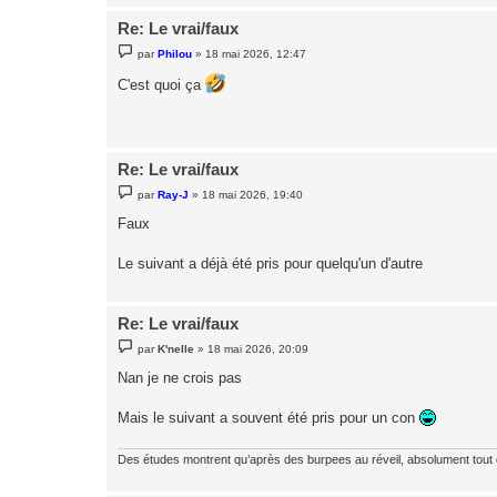
Re: Le vrai/faux
M
par
Philou
»
18 mai 2026, 12:47
e
s
C'est quoi ça
s
a
g
e
Re: Le vrai/faux
M
par
Ray-J
»
18 mai 2026, 19:40
e
s
Faux
s
a
g
Le suivant a déjà été pris pour quelqu'un d'autre
e
Re: Le vrai/faux
M
par
K'nelle
»
18 mai 2026, 20:09
e
s
Nan je ne crois pas
s
a
g
Mais le suivant a souvent été pris pour un con
e
Des études montrent qu’après des burpees au réveil, absolument tout