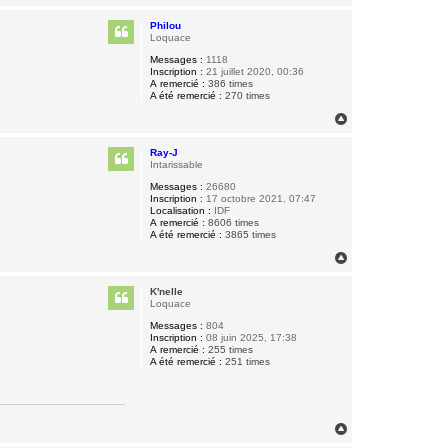
a
u
Philou
t
Loquace
Messages :
1118
Inscription :
21 juillet 2020, 00:36
A remercié :
386 times
A été remercié :
270 times
H
a
u
Ray-J
t
Intarissable
Messages :
26680
Inscription :
17 octobre 2021, 07:47
Localisation :
IDF
A remercié :
8606 times
A été remercié :
3865 times
H
a
u
K'nelle
t
Loquace
Messages :
804
Inscription :
08 juin 2025, 17:38
A remercié :
255 times
A été remercié :
251 times
H
a