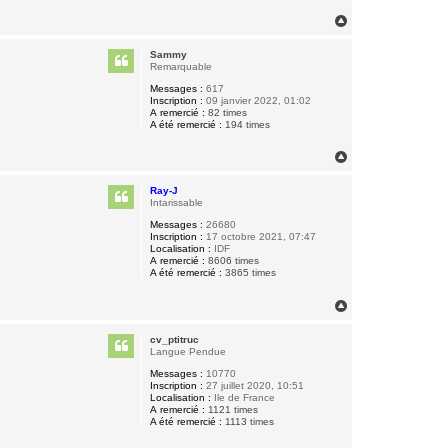
H
a
u
Sammy
t
Remarquable
Messages :
617
Inscription :
09 janvier 2022, 01:02
A remercié :
82 times
A été remercié :
194 times
H
a
u
Ray-J
t
Intarissable
Messages :
26680
Inscription :
17 octobre 2021, 07:47
Localisation :
IDF
A remercié :
8606 times
A été remercié :
3865 times
H
a
u
cv_ptitruc
t
Langue Pendue
Messages :
10770
Inscription :
27 juillet 2020, 10:51
Localisation :
Ile de France
A remercié :
1121 times
A été remercié :
1113 times