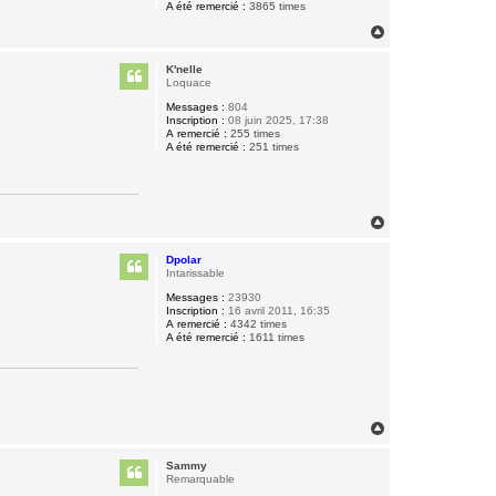
A été remercié :
3865 times
H
a
u
K'nelle
t
Loquace
Messages :
804
Inscription :
08 juin 2025, 17:38
A remercié :
255 times
A été remercié :
251 times
H
a
u
Dpolar
t
Intarissable
Messages :
23930
Inscription :
16 avril 2011, 16:35
A remercié :
4342 times
A été remercié :
1611 times
H
a
u
Sammy
t
Remarquable