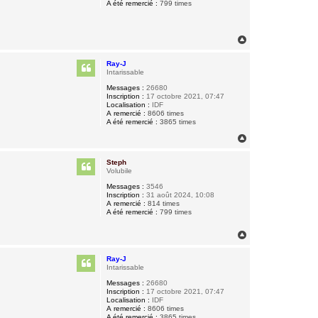
A été remercié :
799 times
H
a
u
Ray-J
t
Intarissable
Messages :
26680
Inscription :
17 octobre 2021, 07:47
Localisation :
IDF
A remercié :
8606 times
A été remercié :
3865 times
H
a
u
Steph
t
Volubile
Messages :
3546
Inscription :
31 août 2024, 10:08
A remercié :
814 times
A été remercié :
799 times
H
a
u
Ray-J
t
Intarissable
Messages :
26680
Inscription :
17 octobre 2021, 07:47
Localisation :
IDF
A remercié :
8606 times
A été remercié :
3865 times