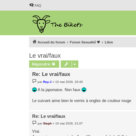
FAQ
Accueil du forum
Forum Sexualité 💗
Libre
Le vrai/faux
Répondre
Re: Le vrai/faux
M
par
Ray-J
»
10 mai 2026, 20:40
e
s
A la japonaise. Non faux
s
a
g
Le suivant aime bien le vernis à ongles de couleur rouge
e
Re: Le vrai/faux
M
par
Steph
»
10 mai 2026, 21:07
e
s
Vrai.
s