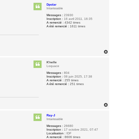
u
Dpolar
t
Intarissable
Messages :
23930
Inscription :
16 avril 2011, 16:35
A remercié :
4342 times
A été remercié :
1611 times
H
a
u
K'nelle
t
Loquace
Messages :
804
Inscription :
08 juin 2025, 17:38
A remercié :
255 times
A été remercié :
251 times
H
a
u
Ray-J
t
Intarissable
Messages :
26680
Inscription :
17 octobre 2021, 07:47
Localisation :
IDF
A remercié :
8606 times