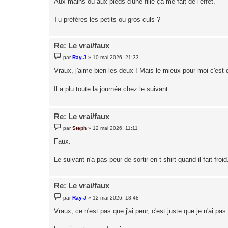
Aux mains ou aux pieds d'une fille ça me fait de l'effet.
a
g
e
Tu préfères les petits ou gros culs ?
Re: Le vrai/faux
M
par
Ray-J
»
10 mai 2026, 21:33
e
s
Vraux, j'aime bien les deux ! Mais le mieux pour moi c'est qu
s
a
g
Il a plu toute la journée chez le suivant
e
Re: Le vrai/faux
M
par
Steph
»
12 mai 2026, 11:11
e
s
Faux.
s
a
g
Le suivant n'a pas peur de sortir en t-shirt quand il fait froid
e
Re: Le vrai/faux
M
par
Ray-J
»
12 mai 2026, 18:48
e
s
Vraux, ce n'est pas que j'ai peur, c'est juste que je n'ai 
s
a
g