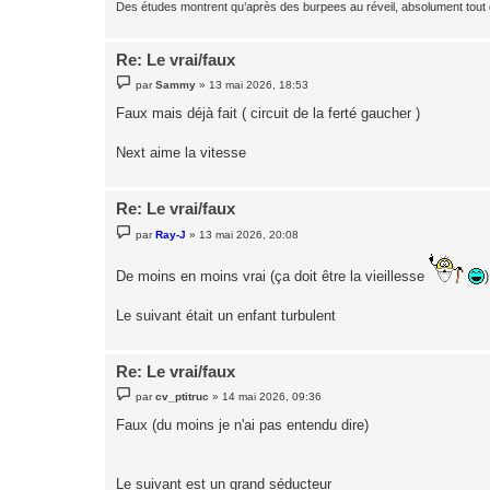
Des études montrent qu’après des burpees au réveil, absolument tout
Re: Le vrai/faux
M
par
Sammy
»
13 mai 2026, 18:53
e
s
Faux mais déjà fait ( circuit de la ferté gaucher )
s
a
g
Next aime la vitesse
e
Re: Le vrai/faux
M
par
Ray-J
»
13 mai 2026, 20:08
e
s
s
De moins en moins vrai (ça doit être la vieillesse
)
a
g
e
Le suivant était un enfant turbulent
Re: Le vrai/faux
M
par
cv_ptitruc
»
14 mai 2026, 09:36
e
s
Faux (du moins je n'ai pas entendu dire)
s
a
g
e
Le suivant est un grand séducteur