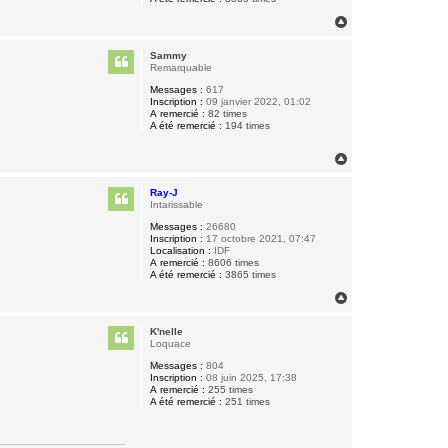
H
a
u
Sammy
t
Remarquable
Messages :
617
Inscription :
09 janvier 2022, 01:02
A remercié :
82 times
A été remercié :
194 times
H
a
u
Ray-J
t
Intarissable
Messages :
26680
Inscription :
17 octobre 2021, 07:47
Localisation :
IDF
A remercié :
8606 times
A été remercié :
3865 times
H
a
u
K'nelle
t
Loquace
Messages :
804
Inscription :
08 juin 2025, 17:38
A remercié :
255 times
A été remercié :
251 times