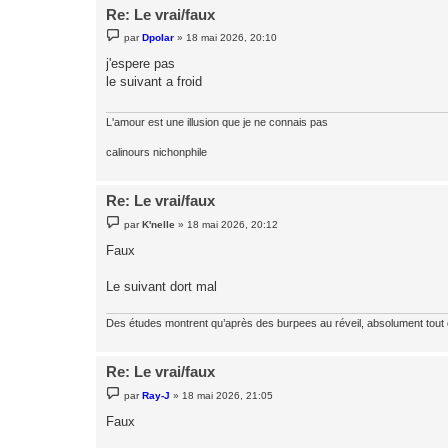
Re: Le vrai/faux
M
par
Dpolar
»
18 mai 2026, 20:10
e
s
j'espere pas
s
le suivant a froid
a
g
e
L'amour est une illusion que je ne connais pas
calinours nichonphile
Re: Le vrai/faux
M
par
K'nelle
»
18 mai 2026, 20:12
e
s
Faux
s
a
g
Le suivant dort mal
e
Des études montrent qu’après des burpees au réveil, absolument tout
Re: Le vrai/faux
M
par
Ray-J
»
18 mai 2026, 21:05
e
s
Faux
s
a