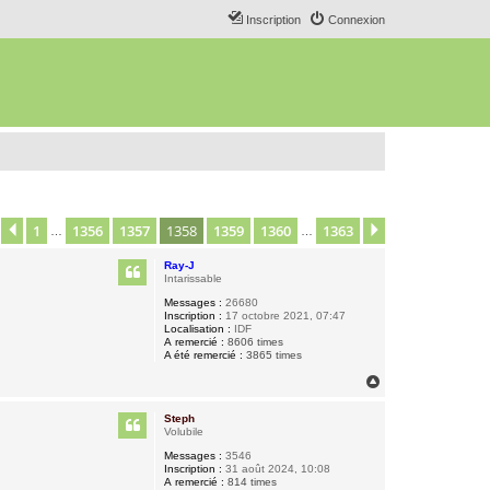
Inscription
Connexion
1
1356
1357
1358
1359
1360
1363
age
1358
Précédent
sur
1363
Suivant
…
…
Ray-J
Intarissable
Messages :
26680
Inscription :
17 octobre 2021, 07:47
Localisation :
IDF
A remercié :
8606 times
A été remercié :
3865 times
H
a
u
Steph
t
Volubile
Messages :
3546
Inscription :
31 août 2024, 10:08
A remercié :
814 times