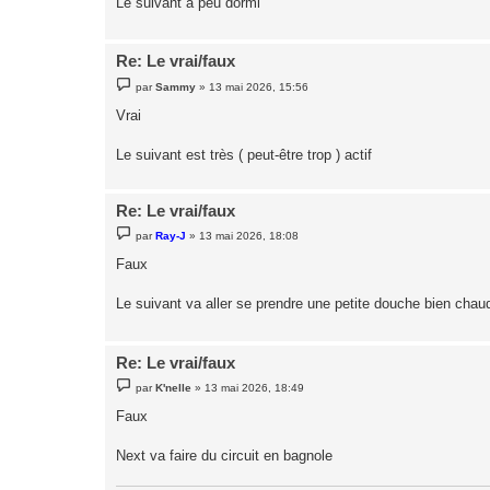
Le suivant a peu dormi
e
Re: Le vrai/faux
M
par
Sammy
»
13 mai 2026, 15:56
e
s
Vrai
s
a
g
Le suivant est très ( peut-être trop ) actif
e
Re: Le vrai/faux
M
par
Ray-J
»
13 mai 2026, 18:08
e
s
Faux
s
a
g
Le suivant va aller se prendre une petite douche bien chau
e
Re: Le vrai/faux
M
par
K'nelle
»
13 mai 2026, 18:49
e
s
Faux
s
a
g
Next va faire du circuit en bagnole
e