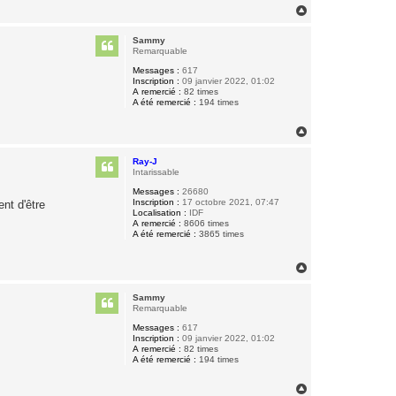
H
a
u
Sammy
t
Remarquable
Messages :
617
Inscription :
09 janvier 2022, 01:02
A remercié :
82 times
A été remercié :
194 times
H
a
u
Ray-J
t
Intarissable
Messages :
26680
Inscription :
17 octobre 2021, 07:47
nt d'être
Localisation :
IDF
A remercié :
8606 times
A été remercié :
3865 times
H
a
u
Sammy
t
Remarquable
Messages :
617
Inscription :
09 janvier 2022, 01:02
A remercié :
82 times
A été remercié :
194 times
H