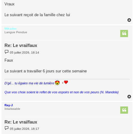
s
Vraux
s
a
g
Le suivant reçoit de la famille chez lui
e
Mikadoc
t
Langue Pendue
Re: Le vrai/faux
M
05 juillet 2026, 16:14
e
s
Faux
s
a
g
Le suivant a travailler 6 jours sur cette semaine
e
D'gé... tu égaies ma vie de lumière
Que vos choix soient le reflet de vos espoirs et non de vos peurs (N. Mandela)
Ray-J
t
Intarissable
Re: Le vrai/faux
M
05 juillet 2026, 16:17
e