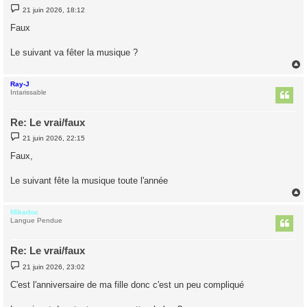
M
21 juin 2026, 18:12
e
s
Faux
s
a
g
Le suivant va fêter la musique ?
e
Ray-J
t
Intarissable
Re: Le vrai/faux
M
21 juin 2026, 22:15
e
s
Faux,
s
a
g
Le suivant fête la musique toute l'année
e
Mikadoc
t
Langue Pendue
Re: Le vrai/faux
M
21 juin 2026, 23:02
e
s
C'est l'anniversaire de ma fille donc c'est un peu compliqué
s
a
g