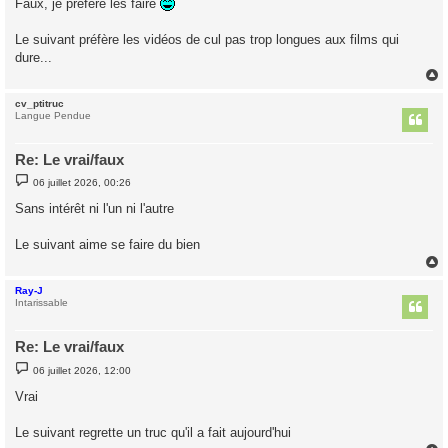
Faux, je préfère les faire
s
a
g
Le suivant préfère les vidéos de cul pas trop longues aux films qui
e
dure...
cv_ptitruc
t
Langue Pendue
Re: Le vrai/faux
M
06 juillet 2026, 00:26
e
s
Sans intérêt ni l'un ni l'autre
s
a
g
Le suivant aime se faire du bien
e
Ray-J
t
Intarissable
Re: Le vrai/faux
M
06 juillet 2026, 12:00
e
s
Vrai
s
a
g
Le suivant regrette un truc qu'il a fait aujourd'hui
e