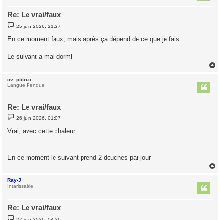
Re: Le vrai/faux
M
25 juin 2026, 21:37
e
s
En ce moment faux, mais après ça dépend de ce que je fais
s
a
g
Le suivant a mal dormi
e
cv_ptitruc
t
Langue Pendue
Re: Le vrai/faux
M
26 juin 2026, 01:07
e
s
Vrai, avec cette chaleur.....
s
a
g
e
En ce moment le suivant prend 2 douches par jour
Ray-J
t
Intarissable
Re: Le vrai/faux
M
27 juin 2026, 04:26