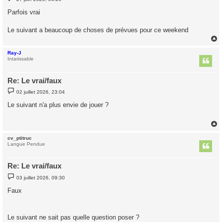
e
s
Parfois vrai
s
a
g
Le suivant a beaucoup de choses de prévues pour ce weekend
e
Ray-J
t
Intarissable
Re: Le vrai/faux
M
02 juillet 2026, 23:04
e
s
Le suivant n'a plus envie de jouer ?
s
a
g
e
cv_ptitruc
t
Langue Pendue
Re: Le vrai/faux
M
03 juillet 2026, 09:30
e
s
Faux
s
a
g
e
Le suivant ne sait pas quelle question poser ?