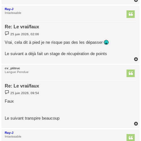
Ray-J
t
Intarissable
Re: Le vrai/faux
M
25 juin 2026, 02:06
e
s
Vrai, cela dit à pied je ne risque pas des les dépasser
s
a
g
Le suivant a déjà fait un stage de récupération de points
e
cv_ptitruc
t
Langue Pendue
Re: Le vrai/faux
M
25 juin 2026, 09:54
e
s
Faux
s
a
g
e
Le suivant transpire beaucoup
Ray-J
t
Intarissable