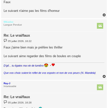
s
Faux
s
a
g
Le suivant n'aime pas les films d'horreur
e
Mikadoc
t
Langue Pendue
Re: Le vrai/faux
M
05 juillet 2026, 16:22
e
s
Faux j'aime bien mais je préfère les thriller
s
a
g
Le suivant aime regarder des films de boules en couple
e
D'gé... tu égaies ma vie de lumière
Que vos choix soient le reflet de vos espoirs et non de vos peurs (N. Mandela)
Ray-J
t
Intarissable
Re: Le vrai/faux
M
05 juillet 2026, 16:28
e
s