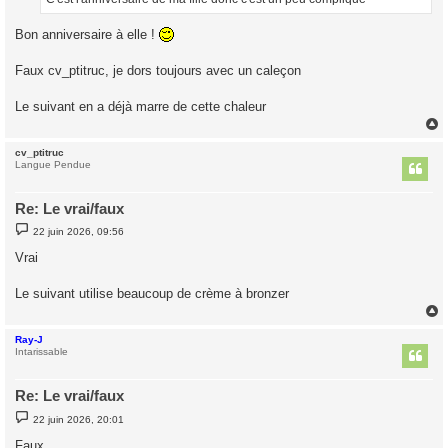
e
Bon anniversaire à elle !
Faux cv_ptitruc, je dors toujours avec un caleçon
Le suivant en a déjà marre de cette chaleur
cv_ptitruc
t
Langue Pendue
Re: Le vrai/faux
M
22 juin 2026, 09:56
e
s
Vrai
s
a
g
Le suivant utilise beaucoup de crème à bronzer
e
Ray-J
t
Intarissable
Re: Le vrai/faux
M
22 juin 2026, 20:01
e
s
Faux