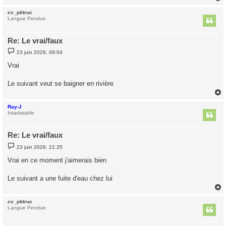
cv_ptitruc
t
Langue Pendue
Re: Le vrai/faux
M
23 juin 2026, 09:04
e
s
Vrai
s
a
g
Le suivant veut se baigner en rivière
e
Ray-J
t
Intarissable
Re: Le vrai/faux
M
23 juin 2026, 21:35
e
s
Vrai en ce moment j'aimerais bien
s
a
g
Le suivant a une fuite d'eau chez lui
e
cv_ptitruc
t
Langue Pendue