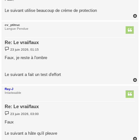
s
a
g
Le suivant utilise beaucoup de crème de protection
e
cv_ptitruc
t
Langue Pendue
Re: Le vrai/faux
M
23 juin 2026, 01:15
e
s
Faux, je reste à l'ombre
s
a
g
e
Le suivant a fait un test d'effort
Ray-J
t
Intarissable
Re: Le vrai/faux
M
23 juin 2026, 03:00
e
s
Faux
s
a
g
Le suivant a hâte qu'il pleuve
e