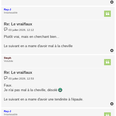
Ray-J
t
Intarissable
Re: Le vrai/faux
M
03 juillet 2026, 12:12
e
s
Plutôt vrai, mais en cherchant bien...
s
a
g
Le suivant en a marre d'avoir mal à la cheville
e
Steph
t
Volubile
Re: Le vrai/faux
M
03 juillet 2026, 12:53
e
s
Faux.
s
Je n'ai pas mal à la cheville, désolé
a
g
e
Le suivant en a marre d'avoir une tendinite à l'épaule.
Ray-J
t
Intarissable