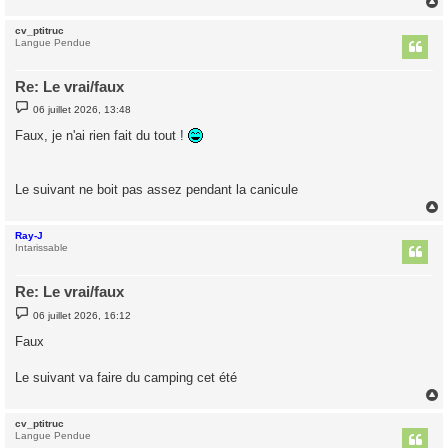
cv_ptitruc
t
Langue Pendue
Re: Le vrai/faux
M
06 juillet 2026, 13:48
e
s
Faux, je n'ai rien fait du tout !
s
a
g
e
Le suivant ne boit pas assez pendant la canicule
Ray-J
t
Intarissable
Re: Le vrai/faux
M
06 juillet 2026, 16:12
e
s
Faux
s
a
g
Le suivant va faire du camping cet été
e
cv_ptitruc
t
Langue Pendue