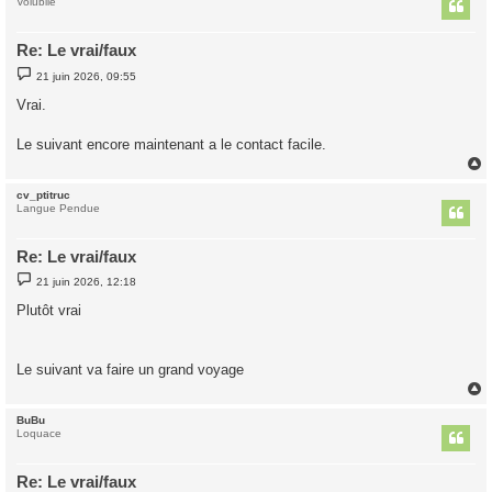
t
Volubile
Re: Le vrai/faux
M
21 juin 2026, 09:55
e
s
Vrai.
s
a
g
Le suivant encore maintenant a le contact facile.
e
cv_ptitruc
t
Langue Pendue
Re: Le vrai/faux
M
21 juin 2026, 12:18
e
s
Plutôt vrai
s
a
g
e
Le suivant va faire un grand voyage
BuBu
t
Loquace
Re: Le vrai/faux