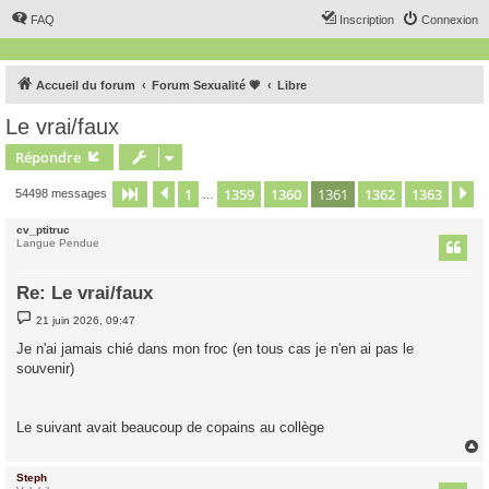
FAQ
Inscription
Connexion
Accueil du forum
Forum Sexualité 💗
Libre
Le vrai/faux
Répondre
1
1359
1360
1361
1362
1363
Page
1361
Précédent
sur
1363
S
54498 messages
…
cv_ptitruc
Langue Pendue
Re: Le vrai/faux
M
21 juin 2026, 09:47
e
s
Je n'ai jamais chié dans mon froc (en tous cas je n'en ai pas le
s
souvenir)
a
g
e
Le suivant avait beaucoup de copains au collège
Steph