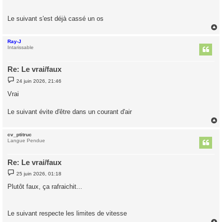
a
g
e
Le suivant s'est déjà cassé un os
Ray-J
t
Intarissable
Re: Le vrai/faux
M
24 juin 2026, 21:46
e
s
Vrai
s
a
g
Le suivant évite d'être dans un courant d'air
e
cv_ptitruc
t
Langue Pendue
Re: Le vrai/faux
M
25 juin 2026, 01:18
e
s
Plutôt faux, ça rafraichit...
s
a
g
e
Le suivant respecte les limites de vitesse