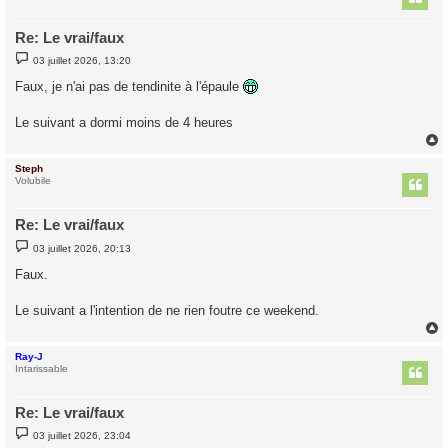
Re: Le vrai/faux
M
03 juillet 2026, 13:20
e
s
Faux, je n'ai pas de tendinite à l'épaule
s
a
g
Le suivant a dormi moins de 4 heures
e
Steph
t
Volubile
Re: Le vrai/faux
M
03 juillet 2026, 20:13
e
s
Faux.
s
a
g
Le suivant a l'intention de ne rien foutre ce weekend.
e
Ray-J
t
Intarissable
Re: Le vrai/faux
M
03 juillet 2026, 23:04
e