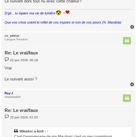
Le suivant dors tout nu avec cette chaleur?
e
D'gé... tu égaies ma vie de lumière
Que vos choix soient le reflet de vos espoirs et non de vos peurs (N. Mandela)
cv_ptitruc
t
Langue Pendue
Re: Le vrai/faux
M
22 juin 2026, 00:18
e
s
Vrai
s
a
g
Le suivant aussi ?
e
Ray-J
t
Intarissable
Re: Le vrai/faux
M
22 juin 2026, 01:10
e
s
s
a
Mikadoc
a écrit :
↑
g
C'est l'anniversaire de ma fille donc c'est un peu compliqué