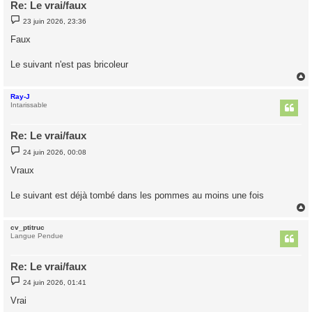
Re: Le vrai/faux
M
23 juin 2026, 23:36
e
s
Faux
s
a
g
Le suivant n'est pas bricoleur
e
Ray-J
t
Intarissable
Re: Le vrai/faux
M
24 juin 2026, 00:08
e
s
Vraux
s
a
g
Le suivant est déjà tombé dans les pommes au moins une fois
e
cv_ptitruc
t
Langue Pendue
Re: Le vrai/faux
M
24 juin 2026, 01:41
e
s
Vrai
s