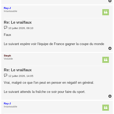
Ray-J
t
Intarissable
Re: Le vrai/faux
M
10 juillet 2026, 09:10
e
s
Faux
s
a
g
Le suivant espère voir l'équipe de France gagner la coupe du monde
e
Steph
t
Volubile
Re: Le vrai/faux
M
12 juillet 2026, 14:05
e
s
Vrai, malgré ce que l'on peut en penser en négatif en général.
s
a
g
Le suivant attends la fraîche ce soir pour faire du sport.
e
Ray-J
t
Intarissable