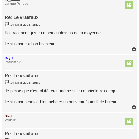
t
Langue Pendue
Re: Le vrai/faux
M
14 juillet 2026, 15:13
e
s
Pas vraiment, juste un peu au dessus de la moyenne
s
a
g
Le suivant est bon bricoleur
e
Ray-J
t
Intarissable
Re: Le vrai/faux
M
14 juillet 2026, 18:07
e
s
Je pense que c'est plutôt vrai, même si je ne bricole plus trop
s
a
g
Le suivant aimerait bien acheter un nouveau fauteuil de bureau
e
Steph
t
Volubile
Re: Le vrai/faux