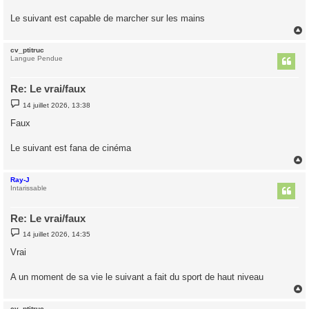
a
g
Le suivant est capable de marcher sur les mains
e
cv_ptitruc
t
Langue Pendue
Re: Le vrai/faux
M
14 juillet 2026, 13:38
e
s
Faux
s
a
g
Le suivant est fana de cinéma
e
Ray-J
t
Intarissable
Re: Le vrai/faux
M
14 juillet 2026, 14:35
e
s
Vrai
s
a
g
A un moment de sa vie le suivant a fait du sport de haut niveau
e
cv_ptitruc