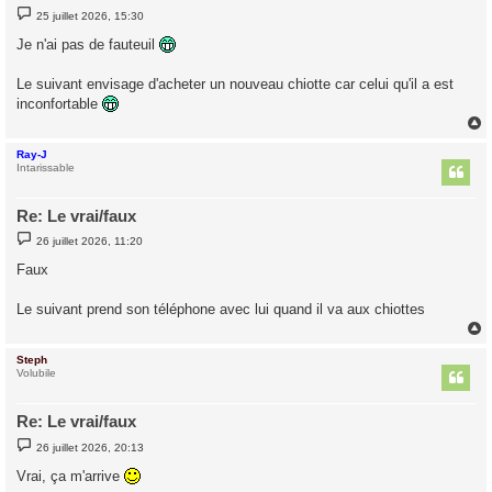
M
25 juillet 2026, 15:30
e
s
Je n'ai pas de fauteuil
s
a
g
Le suivant envisage d'acheter un nouveau chiotte car celui qu'il a est
e
inconfortable
Ray-J
t
Intarissable
Re: Le vrai/faux
M
26 juillet 2026, 11:20
e
s
Faux
s
a
g
Le suivant prend son téléphone avec lui quand il va aux chiottes
e
Steph
t
Volubile
Re: Le vrai/faux
M
26 juillet 2026, 20:13
e
s
Vrai, ça m'arrive
s