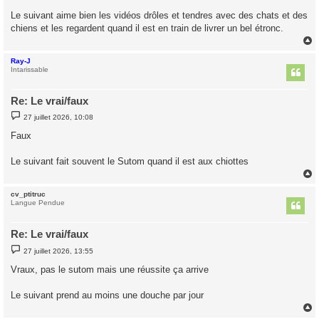
a
g
Le suivant aime bien les vidéos drôles et tendres avec des chats et des
e
chiens et les regardent quand il est en train de livrer un bel étronc.
Ray-J
t
Intarissable
Re: Le vrai/faux
M
27 juillet 2026, 10:08
e
s
Faux
s
a
g
Le suivant fait souvent le Sutom quand il est aux chiottes
e
cv_ptitruc
t
Langue Pendue
Re: Le vrai/faux
M
27 juillet 2026, 13:55
e
s
Vraux, pas le sutom mais une réussite ça arrive
s
a
g
Le suivant prend au moins une douche par jour
e