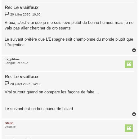
Re: Le vrai/faux
M
20 juillet 2026, 10:05
e
s
Vraux, c'est vrai que je me suis levé plutôt de bonne humeur mais je ne
s
vais pas aller chercher de croissants
a
g
e
Le suivant préfère que L'Espagne soit championne du monde plutôt que
L'Argentine
cv_ptitruc
t
Langue Pendue
Re: Le vrai/faux
M
20 juillet 2026, 14:10
e
s
Vrai surtout quand on compare les façons de faire....
s
a
g
e
Le suivant est un bon joueur de billard
Steph
t
Volubile