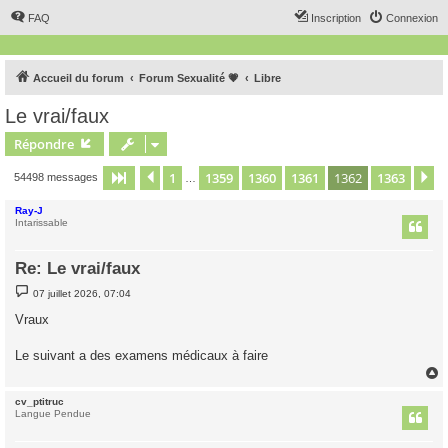
FAQ
Inscription
Connexion
Accueil du forum
Forum Sexualité 💗
Libre
Le vrai/faux
Répondre
1
1359
1360
1361
1362
1363
Page
1362
Précédent
sur
1363
S
54498 messages
…
Ray-J
Intarissable
Re: Le vrai/faux
M
07 juillet 2026, 07:04
e
s
Vraux
s
a
g
Le suivant a des examens médicaux à faire
e
cv_ptitruc
t
Langue Pendue