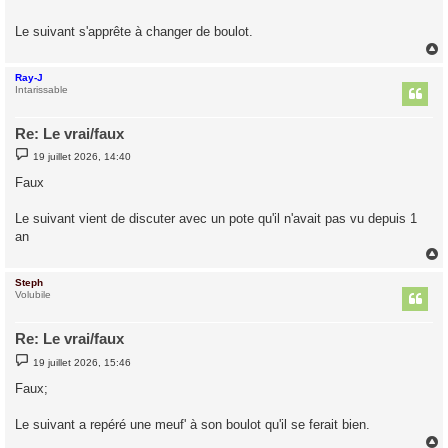
s
a
g
Le suivant s'apprête à changer de boulot.
e
Ray-J
t
Intarissable
Re: Le vrai/faux
M
19 juillet 2026, 14:40
e
s
Faux
s
a
g
Le suivant vient de discuter avec un pote qu'il n'avait pas vu depuis 1
e
an
Steph
t
Volubile
Re: Le vrai/faux
M
19 juillet 2026, 15:46
e
s
Faux;
s
a
g
Le suivant a repéré une meuf' à son boulot qu'il se ferait bien.
e