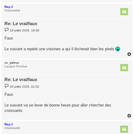
Ray-J
t
Intarissable
Re: Le vrai/faux
M
19 juillet 2026, 19:39
e
s
Faux
s
a
g
Le suivant a repéré une voisines a qui il lècherait bien les pieds
e
cv_ptitruc
t
Langue Pendue
Re: Le vrai/faux
M
20 juillet 2026, 01:02
e
s
Faux
s
a
g
Le suivant va se lever de bonne heure pour aller chercher des
e
croissants
Ray-J
t
Intarissable