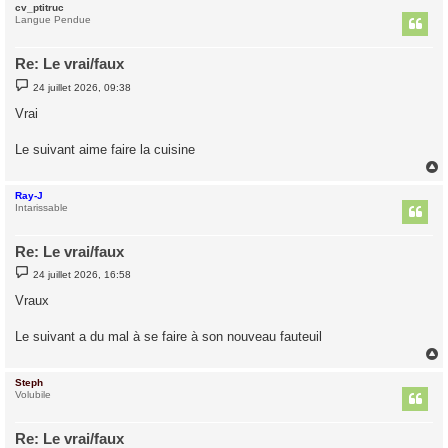
cv_ptitruc
t
Langue Pendue
Re: Le vrai/faux
M
24 juillet 2026, 09:38
e
s
Vrai
s
a
g
Le suivant aime faire la cuisine
e
Ray-J
t
Intarissable
Re: Le vrai/faux
M
24 juillet 2026, 16:58
e
s
Vraux
s
a
g
Le suivant a du mal à se faire à son nouveau fauteuil
e
Steph
t
Volubile
Re: Le vrai/faux