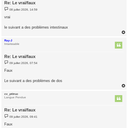
Re: Le vrai/faux
M
08 juillet 2026, 14:59
e
s
vrai
s
a
g
le suivant a des problèmes intestinaux
e
Ray-J
t
Intarissable
Re: Le vrai/faux
M
09 juillet 2026, 07:54
e
s
Faux
s
a
g
Le suivant a des problèmes de dos
e
cv_ptitruc
t
Langue Pendue
Re: Le vrai/faux
M
09 juillet 2026, 09:41
e
s
Faux
s