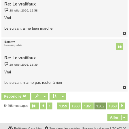
Re: Le vrai/faux
M
28 juillet 2026, 12:58
e
s
Vrai
s
a
g
Le suivant aime bien marcher
e
Sammy
t
Remarquable
Re: Le vrai/faux
M
28 juillet 2026, 18:39
e
s
Vrai
s
a
g
Le suivant n’aime pas rester à rien
e
Répondre
t
1
1359
1360
1361
1362
1363
Page
1362
Précédent
sur
1363
S
54498 messages
…
Aller
Politiques & cookies
Supprimer les cookies
Fuseau horaire sur
UTC+02:00