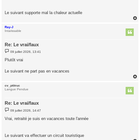
a
g
e
Le suivant supporte mal la chaleur actuelle
Ray-J
t
Intarissable
Re: Le vrai/faux
M
09 juillet 2026, 13:41
e
s
Plutôt vrai
s
a
g
Le suivant ne part pas en vacances
e
cv_ptitruc
t
Langue Pendue
Re: Le vrai/faux
M
09 juillet 2026, 14:47
e
s
Vrai, retraité je suis en vacances toute l'année
s
a
g
e
Le suivant va effectuer un circuit touristique