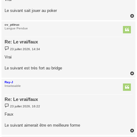
s
a
g
Le suivant sait jouer au poker
e
cv_ptitruc
t
Langue Pendue
Re: Le vrai/faux
M
23 juillet 2026, 14:34
e
s
Vrai
s
a
g
Le suivant est très fort au bridge
e
Ray-J
t
Intarissable
Re: Le vrai/faux
M
23 juillet 2026, 16:22
e
s
Faux
s
a
g
Le suivant aimerait être en meilleure forme
e