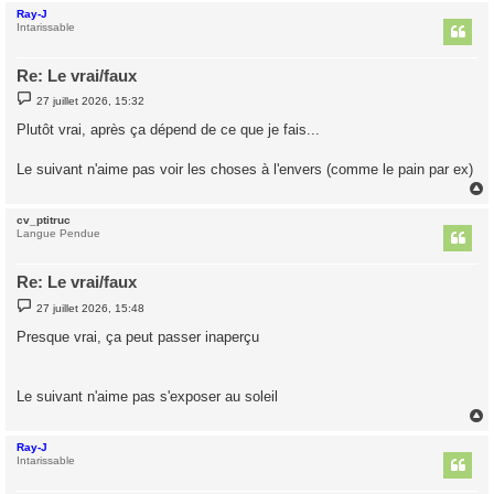
Ray-J
t
Intarissable
Re: Le vrai/faux
M
27 juillet 2026, 15:32
e
s
Plutôt vrai, après ça dépend de ce que je fais...
s
a
g
Le suivant n'aime pas voir les choses à l'envers (comme le pain par ex)
e
cv_ptitruc
t
Langue Pendue
Re: Le vrai/faux
M
27 juillet 2026, 15:48
e
s
Presque vrai, ça peut passer inaperçu
s
a
g
e
Le suivant n'aime pas s'exposer au soleil
Ray-J
t
Intarissable