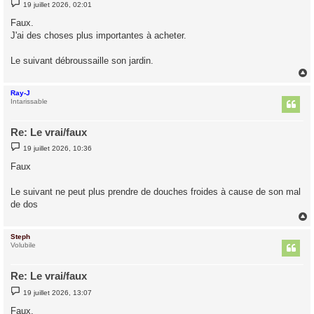
M
19 juillet 2026, 02:01
e
s
Faux.
s
J'ai des choses plus importantes à acheter.
a
g
e
Le suivant débroussaille son jardin.
Ray-J
t
Intarissable
Re: Le vrai/faux
M
19 juillet 2026, 10:36
e
s
Faux
s
a
g
Le suivant ne peut plus prendre de douches froides à cause de son mal
e
de dos
Steph
t
Volubile
Re: Le vrai/faux
M
19 juillet 2026, 13:07
e
s
Faux.