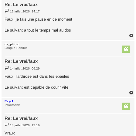
Re: Le vrai/faux
M
12 juillet 2026, 14:17
e
s
Faux, je fais une pause en ce moment
s
a
g
Le suivant a tout le temps mal au dos
e
cv_ptitruc
t
Langue Pendue
Re: Le vrai/faux
M
14 juillet 2026, 09:29
e
s
Faux, l'arthrose est dans les épaules
s
a
g
Le suivant est capable de courir vite
e
Ray-J
t
Intarissable
Re: Le vrai/faux
M
14 juillet 2026, 13:16
e
s
Vraux
s