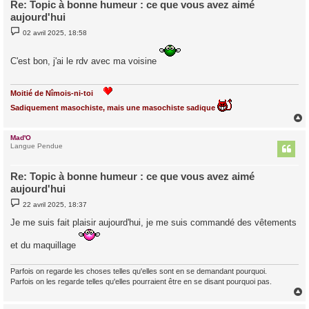
Re: Topic à bonne humeur : ce que vous avez aimé
aujourd'hui
M
02 avril 2025, 18:58
e
s
s
C'est bon, j'ai le rdv avec ma voisine
a
g
e
Moitié de Nîmois-ni-toi
Sadiquement masochiste, mais une masochiste sadique
Mad'O
t
Langue Pendue
Re: Topic à bonne humeur : ce que vous avez aimé
aujourd'hui
M
22 avril 2025, 18:37
e
s
Je me suis fait plaisir aujourd'hui, je me suis commandé des vêtements
s
a
g
et du maquillage
e
Parfois on regarde les choses telles qu'elles sont en se demandant pourquoi.
Parfois on les regarde telles qu'elles pourraient être en se disant pourquoi pas.