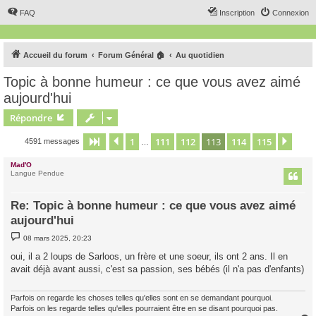
FAQ
Inscription
Connexion
Accueil du forum
Forum Général 🏠
Au quotidien
Topic à bonne humeur : ce que vous avez aimé
aujourd'hui
Répondre
1
111
112
113
114
115
Page
113
Précédent
sur
115
Suiv
4591 messages
…
Mad'O
Langue Pendue
Re: Topic à bonne humeur : ce que vous avez aimé
aujourd'hui
M
08 mars 2025, 20:23
e
s
oui, il a 2 loups de Sarloos, un frère et une soeur, ils ont 2 ans. Il en
s
avait déjà avant aussi, c'est sa passion, ses bébés (il n'a pas d'enfants)
a
g
e
Parfois on regarde les choses telles qu'elles sont en se demandant pourquoi.
Parfois on les regarde telles qu'elles pourraient être en se disant pourquoi pas.