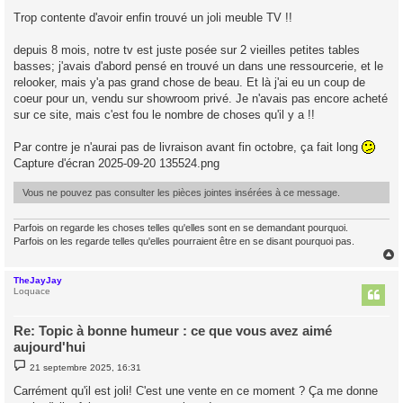
e
s
Trop contente d'avoir enfin trouvé un joli meuble TV !!
s
a
g
depuis 8 mois, notre tv est juste posée sur 2 vieilles petites tables
e
basses; j'avais d'abord pensé en trouvé un dans une ressourcerie, et le
relooker, mais y'a pas grand chose de beau. Et là j'ai eu un coup de
coeur pour un, vendu sur showroom privé. Je n'avais pas encore acheté
sur ce site, mais c'est fou le nombre de choses qu'il y a !!
Par contre je n'aurai pas de livraison avant fin octobre, ça fait long
Capture d'écran 2025-09-20 135524.png
Vous ne pouvez pas consulter les pièces jointes insérées à ce message.
Parfois on regarde les choses telles qu'elles sont en se demandant pourquoi.
Parfois on les regarde telles qu'elles pourraient être en se disant pourquoi pas.
TheJayJay
t
Loquace
Re: Topic à bonne humeur : ce que vous avez aimé
aujourd'hui
M
21 septembre 2025, 16:31
e
s
Carrément qu'il est joli! C'est une vente en ce moment ? Ça me donne
s