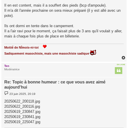
Il en est content, mais il a souffert des pieds (bcp d'ampoule).
Il m'a dit l'année prochaine on sera mieux préparé (il y est allé avec un
pote).
Ils ont dormi en tente dans le campement.
Il a l'air ravi pour le moment, ça faisait plus de 3 ans qu'il voulait y aller,
mais à chaque fois plus de place en billeterie.
Moitié de Nîmois-ni-toi
Sadiquement masochiste, mais une masochiste sadique
EN LIGNE
Ten
t
Modératrice
Re: Topic à bonne humeur : ce que vous avez aimé
aujourd'hui
M
23 juin 2025, 20:19
e
s
20250622_200118.jpg
s
20250622_200116.jpg
a
g
20250619_230847.jpg
e
20250619_230841.jpg
20250619_225047.jpg