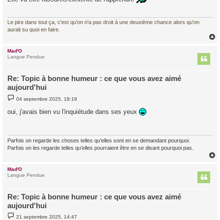
a
g
e
Le pire dans tout ça, c'est qu'on n'a pas droit à une deuxième chance alors qu'on
aurait su quoi en faire.
Mad'O
t
Langue Pendue
Re: Topic à bonne humeur : ce que vous avez aimé
aujourd'hui
M
04 septembre 2025, 18:19
e
s
oui, j'avais bien vu l'inquiétude dans ses yeux
s
a
g
e
Parfois on regarde les choses telles qu'elles sont en se demandant pourquoi.
Parfois on les regarde telles qu'elles pourraient être en se disant pourquoi pas.
Mad'O
t
Langue Pendue
Re: Topic à bonne humeur : ce que vous avez aimé
aujourd'hui
M
21 septembre 2025, 14:47