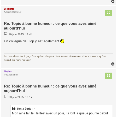
e
Biquette
t
Administrateur
Re: Topic à bonne humeur : ce que vous avez aimé
aujourd'hui
M
19 juin 2025, 18:44
e
s
Un collègue de Flop y est également
s
a
g
e
Le pire dans tout ça, c'est qu'on n'a pas droit à une deuxième chance alors qu'on
aurait su quoi en faire.
Mojito
t
Intarissable
Re: Topic à bonne humeur : ce que vous avez aimé
aujourd'hui
M
23 juin 2025, 15:17
e
s
s
a
Ten
a écrit :
↑
g
Mon aîné fait le Hellfest avec un pote, ils font la queue pour le début
e