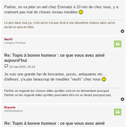
Parfois, on va jeter un oeil chez Emmaüs à 10 min de chez nous, y a
vraiment pas mal de choses niveau meubles
Le pire dans tout ça, c'est qu'on n'a pas droit à une deuxième chance alors qu'on
aurait su quoi en faire.
Mad'O
t
Langue Pendue
Re: Topic à bonne humeur : ce que vous avez aimé
aujourd'hui
M
22 mai 2025, 20:13
e
s
Je suis une grande fan de brocantes, puces, antiquaires etc....
s
d'ailleurs, y'a pas beaucoup de meubles "neufs" chez nous
a
g
e
Parfois on regarde les choses telles qu'elles sont en se demandant pourquoi.
Parfois on les regarde telles qu'elles pourraient être en se disant pourquoi pas.
Biquette
t
Administrateur
Re: Topic à bonne humeur : ce que vous avez aimé