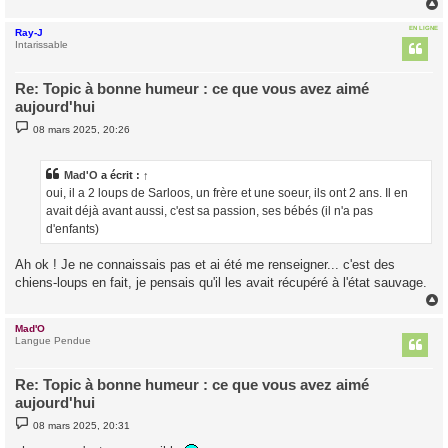
EN LIGNE
Ray-J
t
Intarissable
Re: Topic à bonne humeur : ce que vous avez aimé
aujourd'hui
M
08 mars 2025, 20:26
e
s
s
a
Mad'O
a écrit :
↑
g
oui, il a 2 loups de Sarloos, un frère et une soeur, ils ont 2 ans. Il en
e
avait déjà avant aussi, c'est sa passion, ses bébés (il n'a pas
d'enfants)
Ah ok ! Je ne connaissais pas et ai été me renseigner... c'est des
chiens-loups en fait, je pensais qu'il les avait récupéré à l'état sauvage.
Mad'O
t
Langue Pendue
Re: Topic à bonne humeur : ce que vous avez aimé
aujourd'hui
M
08 mars 2025, 20:31
e
s