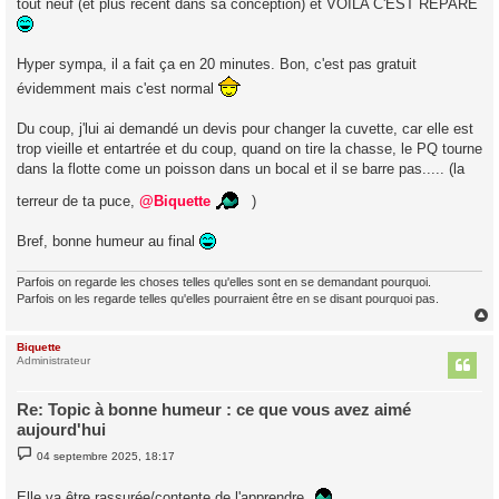
tout neuf (et plus récent dans sa conception) et VOILA C'EST REPARE
Hyper sympa, il a fait ça en 20 minutes. Bon, c'est pas gratuit
évidemment mais c'est normal
Du coup, j'lui ai demandé un devis pour changer la cuvette, car elle est
trop vieille et entartrée et du coup, quand on tire la chasse, le PQ tourne
dans la flotte come un poisson dans un bocal et il se barre pas..... (la
terreur de ta puce,
@Biquette
)
Bref, bonne humeur au final
Parfois on regarde les choses telles qu'elles sont en se demandant pourquoi.
Parfois on les regarde telles qu'elles pourraient être en se disant pourquoi pas.
Biquette
t
Administrateur
Re: Topic à bonne humeur : ce que vous avez aimé
aujourd'hui
M
04 septembre 2025, 18:17
e
s
s
Elle va être rassurée/contente de l'apprendre