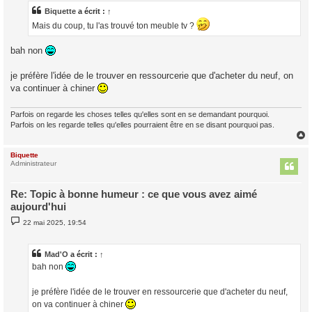
s
a
Biquette
a écrit :
↑
g
Mais du coup, tu l'as trouvé ton meuble tv ?
e
bah non
je préfère l'idée de le trouver en ressourcerie que d'acheter du neuf, on
va continuer à chiner
Parfois on regarde les choses telles qu'elles sont en se demandant pourquoi.
Parfois on les regarde telles qu'elles pourraient être en se disant pourquoi pas.
Biquette
t
Administrateur
Re: Topic à bonne humeur : ce que vous avez aimé
aujourd'hui
M
22 mai 2025, 19:54
e
s
s
a
Mad'O
a écrit :
↑
g
bah non
e
je préfère l'idée de le trouver en ressourcerie que d'acheter du neuf,
on va continuer à chiner