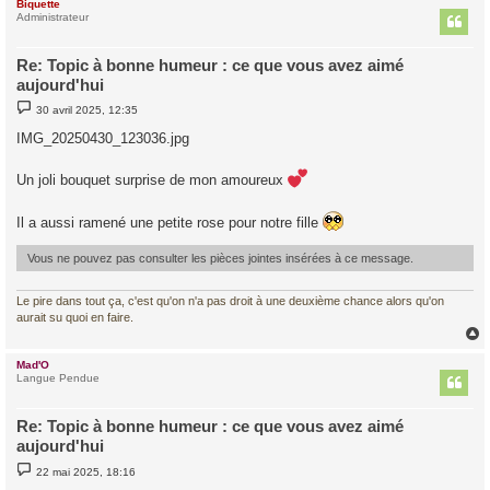
Biquette
t
Administrateur
Re: Topic à bonne humeur : ce que vous avez aimé
aujourd'hui
M
30 avril 2025, 12:35
e
s
IMG_20250430_123036.jpg
s
a
g
Un joli bouquet surprise de mon amoureux
e
Il a aussi ramené une petite rose pour notre fille
Vous ne pouvez pas consulter les pièces jointes insérées à ce message.
Le pire dans tout ça, c'est qu'on n'a pas droit à une deuxième chance alors qu'on
aurait su quoi en faire.
Mad'O
t
Langue Pendue
Re: Topic à bonne humeur : ce que vous avez aimé
aujourd'hui
M
22 mai 2025, 18:16
e