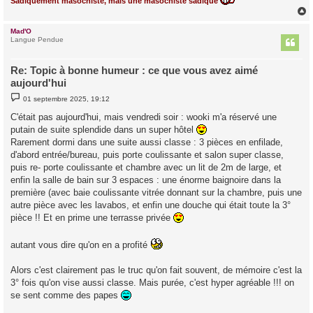
Sadiquement masochiste, mais une masochiste sadique
Mad'O
t
Langue Pendue
Re: Topic à bonne humeur : ce que vous avez aimé
aujourd'hui
M
01 septembre 2025, 19:12
e
s
C'était pas aujourd'hui, mais vendredi soir : wooki m'a réservé une
s
putain de suite splendide dans un super hôtel
a
g
Rarement dormi dans une suite aussi classe : 3 pièces en enfilade,
e
d'abord entrée/bureau, puis porte coulissante et salon super classe,
puis re- porte coulissante et chambre avec un lit de 2m de large, et
enfin la salle de bain sur 3 espaces : une énorme baignoire dans la
première (avec baie coulissante vitrée donnant sur la chambre, puis une
autre pièce avec les lavabos, et enfin une douche qui était toute la 3°
pièce !! Et en prime une terrasse privée
autant vous dire qu'on en a profité
Alors c'est clairement pas le truc qu'on fait souvent, de mémoire c'est la
3° fois qu'on vise aussi classe. Mais purée, c'est hyper agréable !!! on
se sent comme des papes