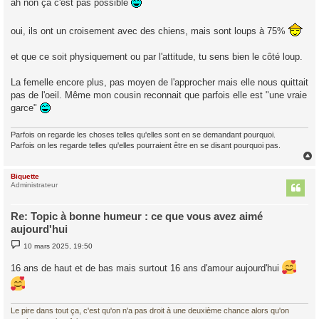
ah non ça c'est pas possible
s
a
g
oui, ils ont un croisement avec des chiens, mais sont loups à 75%
e
et que ce soit physiquement ou par l'attitude, tu sens bien le côté loup.
La femelle encore plus, pas moyen de l'approcher mais elle nous quittait
pas de l'oeil. Même mon cousin reconnait que parfois elle est "une vraie
garce"
Parfois on regarde les choses telles qu'elles sont en se demandant pourquoi.
Parfois on les regarde telles qu'elles pourraient être en se disant pourquoi pas.
Biquette
t
Administrateur
Re: Topic à bonne humeur : ce que vous avez aimé
aujourd'hui
M
10 mars 2025, 19:50
e
s
16 ans de haut et de bas mais surtout 16 ans d'amour aujourd'hui
s
a
g
e
Le pire dans tout ça, c'est qu'on n'a pas droit à une deuxième chance alors qu'on