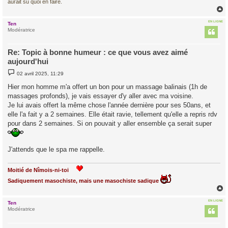
aurait su quoi en faire.
EN LIGNE
Ten
t
Modératrice
Re: Topic à bonne humeur : ce que vous avez aimé
aujourd'hui
M
02 avril 2025, 11:29
e
s
Hier mon homme m'a offert un bon pour un massage balinais (1h de
s
massages profonds), je vais essayer d'y aller avec ma voisine.
a
g
Je lui avais offert la même chose l'année dernière pour ses 50ans, et
e
elle l'a fait y a 2 semaines. Elle était ravie, tellement qu'elle a repris rdv
pour dans 2 semaines. Si on pouvait y aller ensemble ça serait super
J'attends que le spa me rappelle.
Moitié de Nîmois-ni-toi
Sadiquement masochiste, mais une masochiste sadique
EN LIGNE
Ten
t
Modératrice