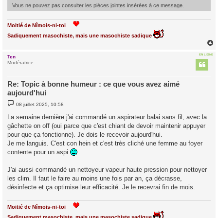
Vous ne pouvez pas consulter les pièces jointes insérées à ce message.
Moitié de Nîmois-ni-toi
Sadiquement masochiste, mais une masochiste sadique
EN LIGNE
Ten
t
Modératrice
Re: Topic à bonne humeur : ce que vous avez aimé
aujourd'hui
M
08 juillet 2025, 10:58
e
s
La semaine dernière j'ai commandé un aspirateur balai sans fil, avec la
s
gâchette on off (oui parce que c'est chiant de devoir maintenir appuyer
a
g
pour que ça fonctionne). Je dois le recevoir aujourd'hui.
e
Je me languis. C'est con hein et c'est très cliché une femme au foyer
contente pour un aspi
J'ai aussi commandé un nettoyeur vapeur haute pression pour nettoyer
les clim. Il faut le faire au moins une fois par an, ça décrasse,
désinfecte et ça optimise leur efficacité. Je le recevrai fin de mois.
Moitié de Nîmois-ni-toi
Sadiquement masochiste, mais une masochiste sadique