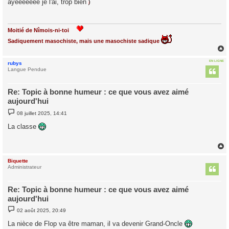
ayééééééé je l'ai, trop bien
s
a
g
e
Moitié de Nîmois-ni-toi
Sadiquement masochiste, mais une masochiste sadique
EN LIGNE
rubys
t
Langue Pendue
Re: Topic à bonne humeur : ce que vous avez aimé
aujourd'hui
M
08 juillet 2025, 14:41
e
s
La classe
s
a
g
e
Biquette
t
Administrateur
Re: Topic à bonne humeur : ce que vous avez aimé
aujourd'hui
M
02 août 2025, 20:49
e
s
La nièce de Flop va être maman, il va devenir Grand-Oncle
s