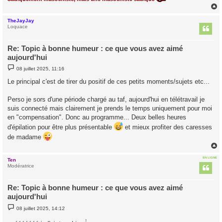
TheJayJay
t
Loquace
Re: Topic à bonne humeur : ce que vous avez aimé
aujourd'hui
M
08 juillet 2025, 11:16
e
s
Le principal c'est de tirer du positif de ces petits moments/sujets etc...
s
a
g
Perso je sors d'une période chargé au taf, aujourd'hui en télétravail je
e
suis connecté mais clairement je prends le temps uniquement pour moi
en "compensation". Donc au programme... Deux belles heures
d'épilation pour être plus présentable
et mieux profiter des caresses
de madame
EN LIGNE
Ten
t
Modératrice
Re: Topic à bonne humeur : ce que vous avez aimé
aujourd'hui
M
08 juillet 2025, 14:12
e
s