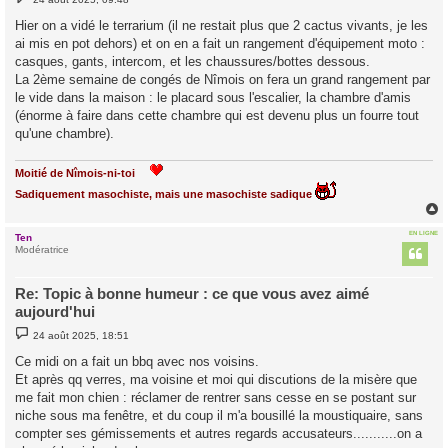
e
s
Hier on a vidé le terrarium (il ne restait plus que 2 cactus vivants, je les
s
ai mis en pot dehors) et on en a fait un rangement d'équipement moto :
a
g
casques, gants, intercom, et les chaussures/bottes dessous.
e
La 2ème semaine de congés de Nîmois on fera un grand rangement par
le vide dans la maison : le placard sous l'escalier, la chambre d'amis
(énorme à faire dans cette chambre qui est devenu plus un fourre tout
qu'une chambre).
Moitié de Nîmois-ni-toi
Sadiquement masochiste, mais une masochiste sadique
EN LIGNE
Ten
t
Modératrice
Re: Topic à bonne humeur : ce que vous avez aimé
aujourd'hui
M
24 août 2025, 18:51
e
s
Ce midi on a fait un bbq avec nos voisins.
s
Et après qq verres, ma voisine et moi qui discutions de la misère que
a
g
me fait mon chien : réclamer de rentrer sans cesse en se postant sur
e
niche sous ma fenêtre, et du coup il m'a bousillé la moustiquaire, sans
compter ses gémissements et autres regards accusateurs...........on a