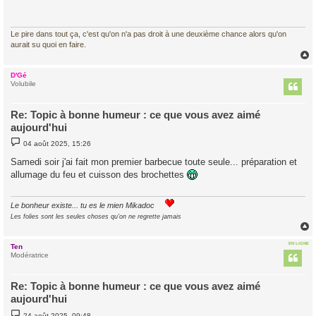
a
g
e
Le pire dans tout ça, c'est qu'on n'a pas droit à une deuxième chance alors qu'on
aurait su quoi en faire.
D'Gé
t
Volubile
Re: Topic à bonne humeur : ce que vous avez aimé
aujourd'hui
M
04 août 2025, 15:26
e
s
Samedi soir j'ai fait mon premier barbecue toute seule... préparation et
s
allumage du feu et cuisson des brochettes
a
g
e
Le bonheur existe... tu es le mien Mikadoc
Les folies sont les seules choses qu'on ne regrette jamais
EN LIGNE
Ten
t
Modératrice
Re: Topic à bonne humeur : ce que vous avez aimé
aujourd'hui
M
24 août 2025, 09:48