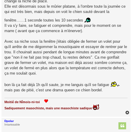
changé la niche de place.
Elle est désormais sous le mûrier platane, à l'ombre toute la journée ce
qui est très bien, mais depuis on voit le chien sauté devant la
fenêtre.......1 seconde toutes les 10 secondes
Il va s'y faire, se fatiguer et comprendre, mais pour le moment on se
marre ( avant que ça commence à m'énerver).
Avec sa niche sous la fenêtre j'étais obligée de fermer un volet pour
qu'il arrête de me dégommer la moustiquaire et essayer de rentrer par le
trou. Il chouinait aussi pendant de longue minutes avant de comprendre
que "non il ne fait pas trop chaud, tu restes dehors". Ca me gonflait
grave de fermer un volet, ma maison est déjà assez sombre comme ça,
un volet de fermé en plus alors que la température est correcte dehors,
ça me soulait quoi.
bon là ça fait déjà 1h qu'il saute, je me languis qu'il se fatigue
mais pas de pitié, c'est une drama queen ce chien bordel.
Moitié de Nîmois-ni-toi
Sadiquement masochiste, mais une masochiste sadique
Dpolar
t
Intarissable