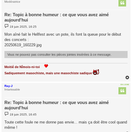
t
Modératrice
Re: Topic à bonne humeur : ce que vous avez aimé
aujourd'hui
M
19 juin 2025, 16:25
e
s
Mon aîné fait le Hellfest avec un pote, ils font la queue pour le début
s
des concerts :
a
g
20250619_160229.jpg
e
Vous ne pouvez pas consulter les pièces jointes insérées à ce message.
Moitié de Nîmois-ni-toi
Sadiquement masochiste, mais une masochiste sadique
EN LIGNE
Ray-J
t
Intarissable
Re: Topic à bonne humeur : ce que vous avez aimé
aujourd'hui
M
19 juin 2025, 16:45
e
s
Toute cette foule ne me donne pas envie... mais ça doit être cool quand
s
même !
a
g