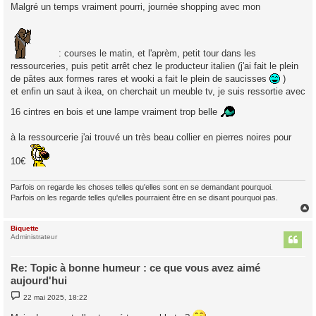
s
Malgré un temps vraiment pourri, journée shopping avec mon
s
a
g
e
: courses le matin, et l'aprèm, petit tour dans les
ressourceries, puis petit arrêt chez le producteur italien (j'ai fait le plein
de pâtes aux formes rares et wooki a fait le plein de saucisses
)
et enfin un saut à ikea, on cherchait un meuble tv, je suis ressortie avec
16 cintres en bois et une lampe vraiment trop belle
à la ressourcerie j'ai trouvé un très beau collier en pierres noires pour
10€
Parfois on regarde les choses telles qu'elles sont en se demandant pourquoi.
Parfois on les regarde telles qu'elles pourraient être en se disant pourquoi pas.
Biquette
t
Administrateur
Re: Topic à bonne humeur : ce que vous avez aimé
aujourd'hui
M
22 mai 2025, 18:22
e
s