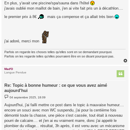
En plus, y'avait une piscine/spa/sauna dans l'hôtel
j'avais oublié mon maillot de bain, j'en ai vite fait pris un à décathlon....
le premier prix à 8€
mais ça compense et ça allait très bien
j'ai adoré, merci mon
Parfois on regarde les choses telles qu'elles sont en se demandant pourquoi.
Parfois on les regarde telles qu'elles pourraient être en se disant pourquoi pas.
Mad'O
t
Langue Pendue
Re: Topic à bonne humeur : ce que vous avez aimé
aujourd'hui
M
04 septembre 2025, 18:09
e
s
Aujourd'hui, j'ai failli mettre ce post dans le topic à mauvaise humeur....
s
encore un souci avec mon WC suspendu, j'ai pour la centième fois
a
g
démonté toute la chasse, une pièce s'est cassée, tout était à nouveau
e
pourri de calcaire.... et j'en ai eu vraiment marre, donc j'ai appelé le
plombier du village... résultat, 3h après, il est venu avec un mécanisme