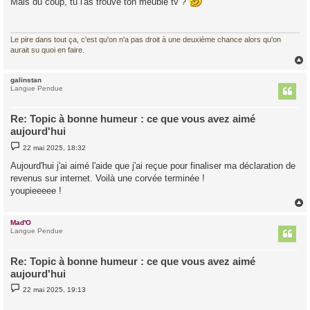
Mais du coup, tu l'as trouvé ton meuble tv ?
s
a
g
e
Le pire dans tout ça, c'est qu'on n'a pas droit à une deuxième chance alors qu'on
aurait su quoi en faire.
galinstan
t
Langue Pendue
Re: Topic à bonne humeur : ce que vous avez aimé
aujourd'hui
M
22 mai 2025, 18:32
e
s
Aujourd'hui j'ai aimé l'aide que j'ai reçue pour finaliser ma déclaration de
s
revenus sur internet. Voilà une corvée terminée !
a
g
youpieeeee !
e
Mad'O
t
Langue Pendue
Re: Topic à bonne humeur : ce que vous avez aimé
aujourd'hui
M
22 mai 2025, 19:13
e
s