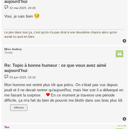
aujourd'hui
M
22 mai 2025, 20:26
e
s
Voui, je sais bien
s
a
g
e
Le pire dans tout ça, c'est qu'on n'a pas droit à une deuxième chance alors qu'on
aurait su quoi en faire.
Miss Audrey
t
Timide
Re: Topic à bonne humeur : ce que vous avez aimé
aujourd'hui
M
03 juin 2025, 10:16
e
s
Mon homme est rentré plus tôt que prévu. On s'était pas vus depuis
s
jeudi et il ne devait rentrer qu'aujourd'hui, mais hier soir il a débarqué en
a
g
me faisant la surprise.
En ce moment je traverse une période
e
difficile, ça m'a fait du bien de pouvoir me blottir dans ses bras plus tôt
EN LIGNE
Ten