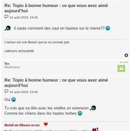
Re: Topic à bonne humeur : ce que vous avez aimé
aujourd'hui
M
24 août 2025, 19:28
e
s
s
il saute comment des saut en hauteur sur le meme??
a
g
e
L'amour est une illusion que je ne connais pas
calinours nichonphile
EN LIGNE
Ten
t
Modératrice
Re: Topic à bonne humeur : ce que vous avez aimé
aujourd'hui
M
24 août 2025, 19:39
e
s
Oui
s
a
Tu vois que sa tête avec les oreilles en extension
g
e
Comme les chiens dans les hautes herbes
Moitié de Nîmois-ni-toi