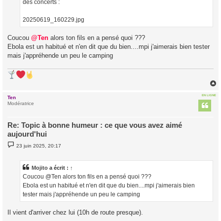
des concerts :
20250619_160229.jpg
Coucou
@Ten
alors ton fils en a pensé quoi ???
Ebola est un habitué et n'en dit que du bien....mpi j'aimerais bien tester
mais j'appréhende un peu le camping
EN LIGNE
Ten
t
Modératrice
Re: Topic à bonne humeur : ce que vous avez aimé
aujourd'hui
M
23 juin 2025, 20:17
e
s
s
a
Mojito
a écrit :
↑
g
Coucou @Ten alors ton fils en a pensé quoi ???
e
Ebola est un habitué et n'en dit que du bien....mpi j'aimerais bien
tester mais j'appréhende un peu le camping
Il vient d'arriver chez lui (10h de route presque).