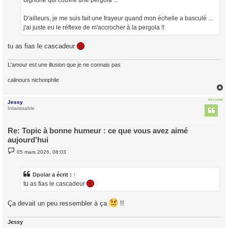
bignone qui couvre une pergola ...
D'ailleurs, je me suis fait une frayeur quand mon échelle a basculé ...
j'ai juste eu le réflexe de m'accrocher à la pergola !!
tu as fias le cascadeur
L'amour est une illusion que je ne connais pas
calinours nichonphile
EN LIGNE
Jessy
t
Intarissable
Re: Topic à bonne humeur : ce que vous avez aimé
aujourd'hui
M
05 mars 2026, 08:03
e
s
s
a
Dpolar
a écrit :
↑
g
tu as fias le cascadeur
e
Ça devait un peu ressembler à ça
!!
Jessy