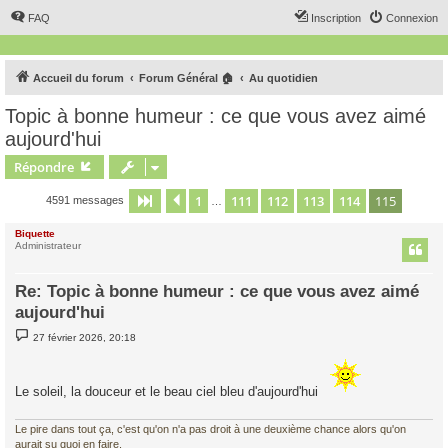
FAQ
Inscription
Connexion
Accueil du forum
Forum Général 🏠
Au quotidien
Topic à bonne humeur : ce que vous avez aimé
aujourd'hui
Répondre
1
111
112
113
114
115
Page
115
Précédent
sur
115
4591 messages
…
Biquette
Administrateur
Re: Topic à bonne humeur : ce que vous avez aimé
aujourd'hui
M
27 février 2026, 20:18
e
s
s
a
Le soleil, la douceur et le beau ciel bleu d'aujourd'hui
g
e
Le pire dans tout ça, c'est qu'on n'a pas droit à une deuxième chance alors qu'on
aurait su quoi en faire.