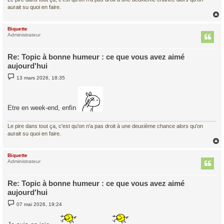
aurait su quoi en faire.
Biquette
t
Administrateur
Re: Topic à bonne humeur : ce que vous avez aimé
aujourd'hui
M
13 mars 2026, 18:35
e
s
s
a
g
Etre en week-end, enfin
e
Le pire dans tout ça, c'est qu'on n'a pas droit à une deuxième chance alors qu'on
aurait su quoi en faire.
Biquette
t
Administrateur
Re: Topic à bonne humeur : ce que vous avez aimé
aujourd'hui
M
07 mai 2026, 19:24
e
s
s