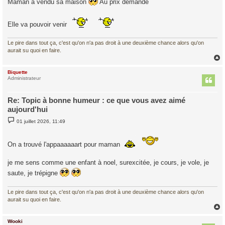
Maman a vendu sa maison
Au prix demandé
a
g
e
Elle va pouvoir venir
Le pire dans tout ça, c'est qu'on n'a pas droit à une deuxième chance alors qu'on
aurait su quoi en faire.
Biquette
t
Administrateur
Re: Topic à bonne humeur : ce que vous avez aimé
aujourd'hui
M
01 juillet 2026, 11:49
e
s
s
a
On a trouvé l'appaaaaaart pour maman
g
e
je me sens comme une enfant à noel, surexcitée, je cours, je vole, je
saute, je trépigne
Le pire dans tout ça, c'est qu'on n'a pas droit à une deuxième chance alors qu'on
aurait su quoi en faire.
Wooki