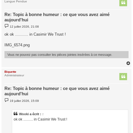
t
Langue Pendue
Re: Topic à bonne humeur : ce que vous avez aimé
aujourd'hui
M
12 juillet 2026, 21:08
e
s
ok ok ........... in Casimir We Trust !
s
a
g
IMG_6574.png
e
Vous ne pouvez pas consulter les pièces jointes insérées à ce message.
Biquette
t
Administrateur
Re: Topic à bonne humeur : ce que vous avez aimé
aujourd'hui
M
19 juillet 2026, 15:09
e
s
s
a
Wooki
a écrit :
↑
g
ok ok ........... in Casimir We Trust !
e