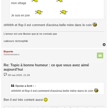
mon village
Je suis en joie
ohhhhh et flop il est comment d'avoirsa belle mère dans le coin
L'amour est une illusion que je ne connais pas
calinours nichonphile
Biquette
t
Administrateur
Re: Topic à bonne humeur : ce que vous avez aimé
aujourd'hui
M
08 mai 2026, 21:28
e
s
s
a
Dpolar
a écrit :
↑
g
ohhhhh et flop il est comment d'avoirsa belle mère dans le coin
e
Ben il est très content aussi