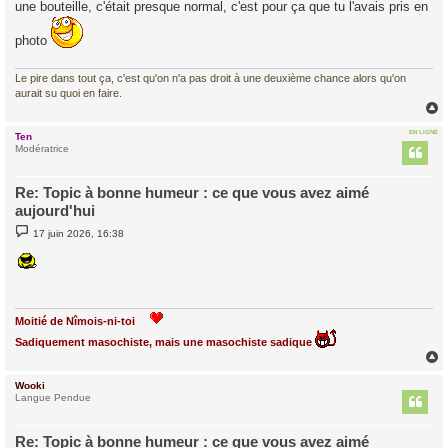
une bouteille, c'était presque normal, c'est pour ça que tu l'avais pris en
photo
Le pire dans tout ça, c'est qu'on n'a pas droit à une deuxième chance alors qu'on
aurait su quoi en faire.
EN LIGNE
Ten
t
Modératrice
Re: Topic à bonne humeur : ce que vous avez aimé
aujourd'hui
M
17 juin 2026, 16:38
e
s
s
a
g
e
Moitié de Nîmois-ni-toi
Sadiquement masochiste, mais une masochiste sadique
Wooki
t
Langue Pendue
Re: Topic à bonne humeur : ce que vous avez aimé