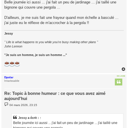
s
Belle journée ici aussi ... j'ai fait un peu de jardinage ... j'ai taillé une
s
bignone qui couvre une pergola ...
a
g
e
D'ailleurs, je me suis fait une frayeur quand mon échelle a basculé ...
j'ai juste eu le réflexe de m'accrocher à la pergola !!
Jessy
" Life is what happens to you while you're busy making other plans "
John Lennon
"Je suis un homme, je suis un homme ..."
EN LIGNE
Dpolar
t
Intarissable
Re: Topic à bonne humeur : ce que vous avez aimé
aujourd'hui
M
04 mars 2026, 23:15
e
s
s
a
Jessy
a écrit :
↑
g
Belle journée ici aussi ... j'ai fait un peu de jardinage ... j'ai taillé une
e