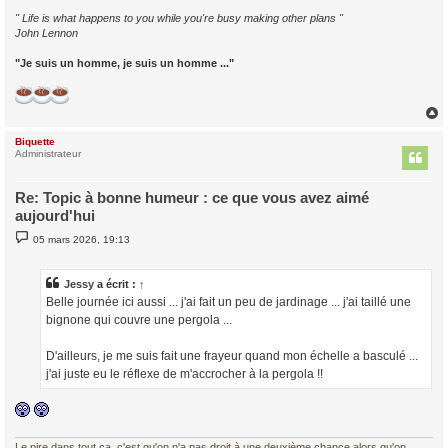
" Life is what happens to you while you're busy making other plans "
John Lennon
"Je suis un homme, je suis un homme ..."
Biquette
t
Administrateur
Re: Topic à bonne humeur : ce que vous avez aimé
aujourd'hui
M
05 mars 2026, 19:13
e
s
s
a
Jessy
a écrit :
↑
g
Belle journée ici aussi ... j'ai fait un peu de jardinage ... j'ai taillé une
e
bignone qui couvre une pergola ...
D'ailleurs, je me suis fait une frayeur quand mon échelle a basculé ...
j'ai juste eu le réflexe de m'accrocher à la pergola !!
Le pire dans tout ça, c'est qu'on n'a pas droit à une deuxième chance alors qu'on