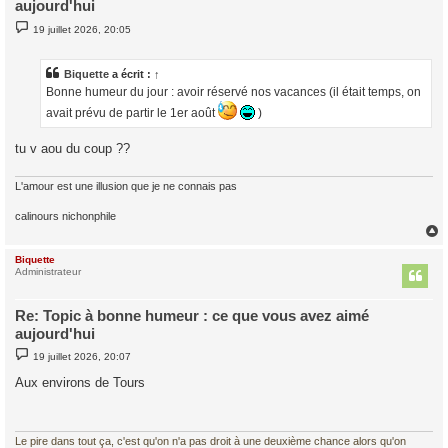
aujourd'hui
M
19 juillet 2026, 20:05
e
s
s
a
Biquette
a écrit :
↑
g
Bonne humeur du jour : avoir réservé nos vacances (il était temps, on
e
avait prévu de partir le 1er août
)
tu v aou du coup ??
L'amour est une illusion que je ne connais pas
calinours nichonphile
Biquette
t
Administrateur
Re: Topic à bonne humeur : ce que vous avez aimé
aujourd'hui
M
19 juillet 2026, 20:07
e
s
Aux environs de Tours
s
a
g
e
Le pire dans tout ça, c'est qu'on n'a pas droit à une deuxième chance alors qu'on