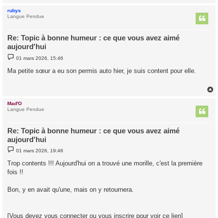
rubys
t
Langue Pendue
Re: Topic à bonne humeur : ce que vous avez aimé
aujourd'hui
M
01 mars 2026, 15:46
e
s
Ma petite sœur a eu son permis auto hier, je suis content pour elle.
s
a
g
e
Mad'O
t
Langue Pendue
Re: Topic à bonne humeur : ce que vous avez aimé
aujourd'hui
M
01 mars 2026, 19:46
e
s
Trop contents !!! Aujourd'hui on a trouvé une morille, c'est la première
s
fois !!
a
g
e
Bon, y en avait qu'une, mais on y retournera.
[Vous devez vous connecter ou vous inscrire pour voir ce lien]