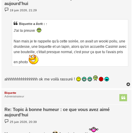
aujourd'hui
M
19 juin 2026, 21:29
e
s
s
a
Biquette
a écrit :
↑
g
J'ai la preuve
e
Nan mais je te rappelle qu'à cette soirée, on avait un wooki poilu, une
druidesse, une biquette et un lapin, alors qu'on accueille Casimir avec
une bouteille, c'était presque normal, c'est pour ça que tu l'avais pris
en photo
ahhhhhhhhhhhhhhh ok me voilà rassuré !
Biquette
t
Administrateur
Re: Topic à bonne humeur : ce que vous avez aimé
aujourd'hui
M
25 juin 2026, 20:39
e
s
s