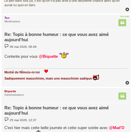
Le pire dans tout ça, c'est qu'on n'a pas droit à une deuxième chance alors qu'on
aurait su quoi en faire.
EN LIGNE
Ten
t
Modératrice
Re: Topic à bonne humeur : ce que vous avez aimé
aujourd'hui
M
09 mai 2026, 06:49
e
s
Contente pour vous
s
@Biquette
a
g
e
Moitié de Nîmois-ni-toi
Sadiquement masochiste, mais une masochiste sadique
Biquette
t
Administrateur
Re: Topic à bonne humeur : ce que vous avez aimé
aujourd'hui
M
25 mai 2026, 12:37
e
s
C'est hier mais cette belle journée et cette super soirée avec
@Mad'O
s