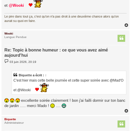
a
g
et
@Wooki
e
Le pire dans tout ça, c'est qu'on n'a pas droit à une deuxième chance alors qu'on
aurait su quoi en faire.
Wooki
t
Langue Pendue
Re: Topic à bonne humeur : ce que vous avez aimé
aujourd'hui
M
03 juin 2026, 20:19
e
s
s
a
Biquette
a écrit :
↑
g
C'est hier mais cette belle journée et cette super soirée avec @Mad'O
e
et @Wooki
excellente soirée clairement ! bon j'ai failli dormir sur ton banc
de jardin ..... merci Mado !
....
Biquette
t
Administrateur