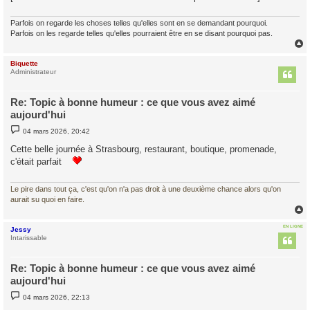
Parfois on regarde les choses telles qu'elles sont en se demandant pourquoi.
Parfois on les regarde telles qu'elles pourraient être en se disant pourquoi pas.
Biquette
t
Administrateur
Re: Topic à bonne humeur : ce que vous avez aimé
aujourd'hui
M
04 mars 2026, 20:42
e
s
Cette belle journée à Strasbourg, restaurant, boutique, promenade,
s
c'était parfait
a
g
e
Le pire dans tout ça, c'est qu'on n'a pas droit à une deuxième chance alors qu'on
aurait su quoi en faire.
EN LIGNE
Jessy
t
Intarissable
Re: Topic à bonne humeur : ce que vous avez aimé
aujourd'hui
M
04 mars 2026, 22:13
e