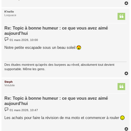
K'nelle
t
Loquace
Re: Topic à bonne humeur : ce que vous avez aimé
aujourd'hui
M
01 mars 2026, 10:00
e
s
Notre petite escapade sous un beau soleil
s
a
g
e
Des études montrent qu’après des burpees au réveil, absolument tout devient
supportable. Même les gens.
Steph
t
Volubile
Re: Topic à bonne humeur : ce que vous avez aimé
aujourd'hui
M
01 mars 2026, 10:47
e
s
Les achats pour faire la révision de ma moto et commencer à rouler
s
a
g
e