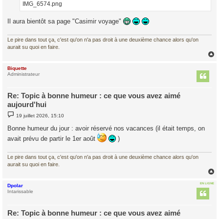
IMG_6574.png
Il aura bientôt sa page "Casimir voyage"
Le pire dans tout ça, c'est qu'on n'a pas droit à une deuxième chance alors qu'on
aurait su quoi en faire.
Biquette
t
Administrateur
Re: Topic à bonne humeur : ce que vous avez aimé
aujourd'hui
M
19 juillet 2026, 15:10
e
s
Bonne humeur du jour : avoir réservé nos vacances (il était temps, on
s
a
avait prévu de partir le 1er août
)
g
e
Le pire dans tout ça, c'est qu'on n'a pas droit à une deuxième chance alors qu'on
aurait su quoi en faire.
EN LIGNE
Dpolar
t
Intarissable
Re: Topic à bonne humeur : ce que vous avez aimé