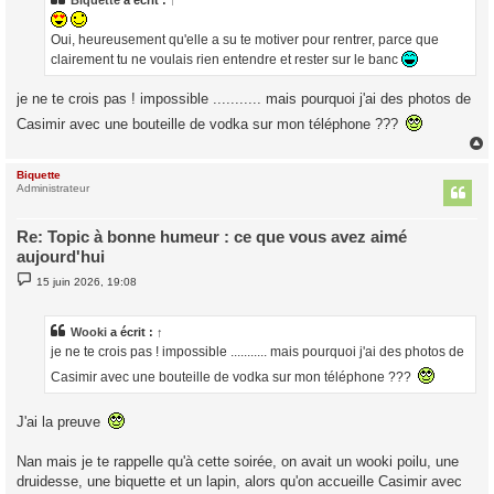
g
e
Oui, heureusement qu'elle a su te motiver pour rentrer, parce que
clairement tu ne voulais rien entendre et rester sur le banc
je ne te crois pas ! impossible ........... mais pourquoi j'ai des photos de
Casimir avec une bouteille de vodka sur mon téléphone ???
Biquette
t
Administrateur
Re: Topic à bonne humeur : ce que vous avez aimé
aujourd'hui
M
15 juin 2026, 19:08
e
s
s
a
Wooki
a écrit :
↑
g
je ne te crois pas ! impossible ........... mais pourquoi j'ai des photos de
e
Casimir avec une bouteille de vodka sur mon téléphone ???
J'ai la preuve
Nan mais je te rappelle qu'à cette soirée, on avait un wooki poilu, une
druidesse, une biquette et un lapin, alors qu'on accueille Casimir avec