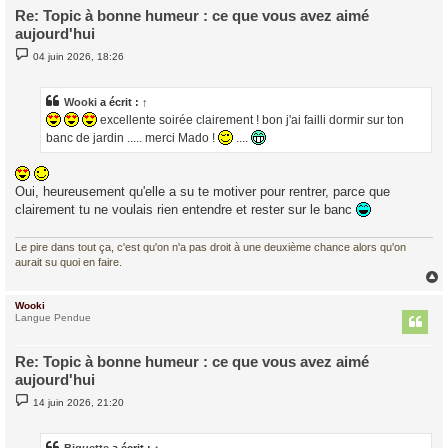
Re: Topic à bonne humeur : ce que vous avez aimé
aujourd'hui
M
04 juin 2026, 18:26
e
s
s
a
Wooki
a écrit :
↑
g
excellente soirée clairement ! bon j'ai failli dormir sur ton
e
banc de jardin ..... merci Mado !
....
Oui, heureusement qu'elle a su te motiver pour rentrer, parce que
clairement tu ne voulais rien entendre et rester sur le banc
Le pire dans tout ça, c'est qu'on n'a pas droit à une deuxième chance alors qu'on
aurait su quoi en faire.
Wooki
t
Langue Pendue
Re: Topic à bonne humeur : ce que vous avez aimé
aujourd'hui
M
14 juin 2026, 21:20
e
s
s
a
Biquette
a écrit :
↑