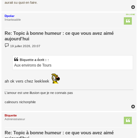
aurait su quoi en faire.
EN LIGNE
Dpolar
t
Intarissable
Re: Topic à bonne humeur : ce que vous avez aimé
aujourd'hui
M
19 juillet 2026, 20:07
e
s
s
a
Biquette
a écrit :
↑
g
Aux environs de Tours
e
ah ok vers chez leekleek
L'amour est une illusion que je ne connais pas
calinours nichonphile
Biquette
t
Administrateur
Re: Topic à bonne humeur : ce que vous avez aimé