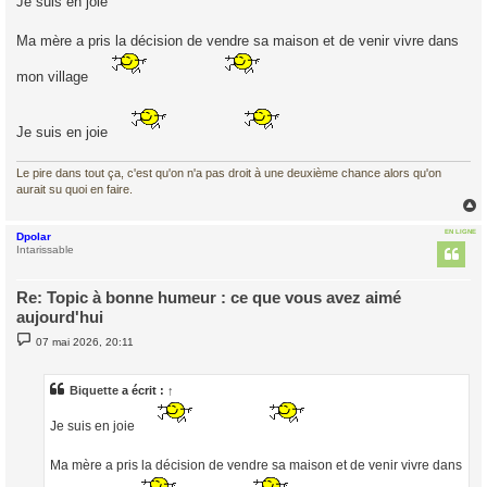
Je suis en joie
a
g
e
Ma mère a pris la décision de vendre sa maison et de venir vivre dans
mon village
Je suis en joie
Le pire dans tout ça, c'est qu'on n'a pas droit à une deuxième chance alors qu'on
aurait su quoi en faire.
EN LIGNE
Dpolar
t
Intarissable
Re: Topic à bonne humeur : ce que vous avez aimé
aujourd'hui
M
07 mai 2026, 20:11
e
s
s
a
Biquette
a écrit :
↑
g
e
Je suis en joie
Ma mère a pris la décision de vendre sa maison et de venir vivre dans