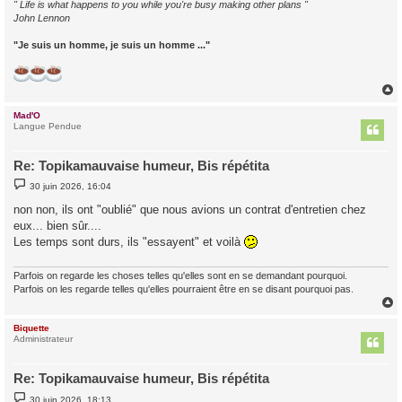
" Life is what happens to you while you're busy making other plans "
John Lennon
"Je suis un homme, je suis un homme ..."
Mad'O
t
Langue Pendue
Re: Topikamauvaise humeur, Bis répétita
M
30 juin 2026, 16:04
e
s
non non, ils ont "oublié" que nous avions un contrat d'entretien chez
s
eux... bien sûr....
a
g
Les temps sont durs, ils "essayent" et voilà
e
Parfois on regarde les choses telles qu'elles sont en se demandant pourquoi.
Parfois on les regarde telles qu'elles pourraient être en se disant pourquoi pas.
Biquette
t
Administrateur
Re: Topikamauvaise humeur, Bis répétita
M
30 juin 2026, 18:13