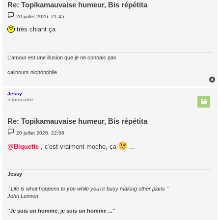
Re: Topikamauvaise humeur, Bis répétita
M
20 juillet 2026, 21:45
e
s
très chiant ça
s
a
g
e
L'amour est une illusion que je ne connais pas
calinours nichonphile
Jessy
t
Intarissable
Re: Topikamauvaise humeur, Bis répétita
M
20 juillet 2026, 22:08
e
s
@Biquette
, c'est vraiment moche, ça
...
s
a
g
e
Jessy
" Life is what happens to you while you're busy making other plans "
John Lennon
"Je suis un homme, je suis un homme ..."