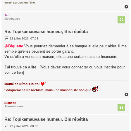
aurait su quoi en faire.
Ten
t
Modératrice
Re: Topikamauvaise humeur, Bis répétita
M
22 juillet 2026, 07:53
e
s
@Biquette
Vous pourriez demander à sa banque si elle peut aider. Il me
s
semble qu'elles peuvent se porter garant.
a
g
Vu qu'elle a vendu sa maison, elle a une certaine assise financière.
e
J'ai trouvé ça à lire : [Vous devez vous connecter ou vous inscrire pour
voir ce lien]
Moitié de Nîmois-ni-toi
Sadiquement masochiste, mais une masochiste sadique
Biquette
t
Administrateur
Re: Topikamauvaise humeur, Bis répétita
M
22 juillet 2026, 09:58
e