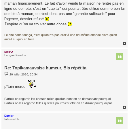
maman financièrement. Le fait d'avoir vendu la maison ne rentre pas en
ligne de compte, c'est un "capital" qui pourrait être utilisé comme bon lui
semble à maman, ce n'est donc pas une "garantie suffisante" pour
l'agence, dossier refusé
J'espère qu'on va trouver autre chose
Le pire dans tout ça, c'est qu'on n'a pas droit à une deuxième chance alors qu'on
aurait su quoi en faire.
Mad'O
t
Langue Pendue
Re: Topikamauvaise humeur, Bis répétita
M
20 juillet 2026, 20:54
e
s
s
p*tain merde
a
g
e
Parfois on regarde les choses telles qu'elles sont en se demandant pourquoi.
Parfois on les regarde telles qu'elles pourraient être en se disant pourquoi pas.
Dpolar
t
Intarissable