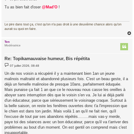
e
s
Tu as bien fait d'oser
@Mad'O
!
s
a
g
e
Le pire dans tout ça, c'est qu'on n'a pas droit à une deuxième chance alors qu'on
aurait su quoi en faire.
Ten
t
Modératrice
Re: Topikamauvaise humeur, Bis répétita
M
07 juillet 2026, 08:48
e
s
Un de nos voisin a récupéré il y a maintenant bien 1an un jeune
s
malinois maltraité et abandonné plusieurs fois. C'est un beau geste, il a
a
g
déjà un femelle malinoise de presque 10ans, parfaitement éduquée.
e
Mais punaise ça fait 1 an que ce le nouveau nous casse les oreilles à
aboyer sans interruption dès que le voisin s'en va. Je lui ai déjà parlé
d'un éducateur, parce que sérieusement le voisinage craque. Surtout à
la belle saison, on reste les fenêtres ouvertes donc t'a l'impression que
le chien est dans ton jardin. Mais voilà 1 an qu'il ne fait rien, qu'il
l'excuse de tout par ses abandons répétés.........mais vas-y merde,
paye toi des séances avec un bon éducateur, parce qu'il va t'arriver des
problèmes au bout d'un moment. On est gentil on comprend mais c'est
insupportable.