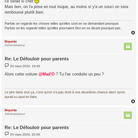
ce serait si cher
Mais bon, on l'a prise en tout risque, au moins si y'a un souci on sera
remboursé plutôt bien.
Parfois on regarde les choses telles qu'elles sont en se demandant pourquoi.
Parfois on les regarde telles qu'elles pourraient être en se disant pourquoi pas.
Biquette
t
Administrateur
Re: Le Défouloir pour parents
M
20 mars 2024, 19:46
e
s
Alors cette voiture
@Mad'O
? Tu l'as conduite un peu ?
s
a
g
e
Le pire dans tout ça, c'est qu'on n'a pas droit à une deuxième chance alors qu'on
aurait su quoi en faire.
Biquette
t
Administrateur
Re: Le Défouloir pour parents
M
20 mars 2024, 20:06
e