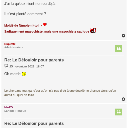
J'ai lu qu'eux n'ont rien eu déjà.
Il s'est planté comment ?
Moitié de Nîmois-ni-toi
Sadiquement masochiste, mais une masochiste sadique
Biquette
t
Administrateur
Re: Le Défouloir pour parents
M
25 novembre 2023, 18:07
e
s
Oh merde
s
a
g
e
Le pire dans tout ça, c'est qu'on n'a pas droit à une deuxième chance alors qu'on
aurait su quoi en faire.
Mad'O
t
Langue Pendue
Re: Le Défouloir pour parents