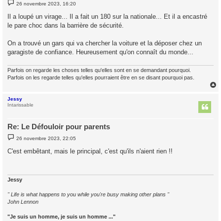
M
26 novembre 2023, 16:20
e
s
Il a loupé un virage... Il a fait un 180 sur la nationale... Et il a encastré
s
le pare choc dans la barrière de sécurité.
a
g
e
On a trouvé un gars qui va chercher la voiture et la déposer chez un
garagiste de confiance. Heureusement qu'on connaît du monde...
Parfois on regarde les choses telles qu'elles sont en se demandant pourquoi.
Parfois on les regarde telles qu'elles pourraient être en se disant pourquoi pas.
Jessy
t
Intarissable
Re: Le Défouloir pour parents
M
26 novembre 2023, 22:05
e
s
C'est embêtant, mais le principal, c'est qu'ils n'aient rien !!
s
a
g
e
Jessy
" Life is what happens to you while you're busy making other plans "
John Lennon
"Je suis un homme, je suis un homme ..."