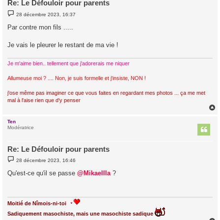
Re: Le Défouloir pour parents
M
28 décembre 2023, 16:37
e
s
Par contre mon fils .....
s
a
g
Je vais le pleurer le restant de ma vie !
e
Je m'aime bien.. tellement que j'adorerais me niquer
Allumeuse moi ? .... Non, je suis formelle et j'insiste, NON !
j'ose même pas imaginer ce que vous faites en regardant mes photos ... ça me met
mal à l'aise rien que d'y penser
Ten
t
Modératrice
Re: Le Défouloir pour parents
M
28 décembre 2023, 16:46
e
s
Qu'est-ce qu'il se passe
@Mikaellla
?
s
a
g
e
Moitié de Nîmois-ni-toi
Sadiquement masochiste, mais une masochiste sadique