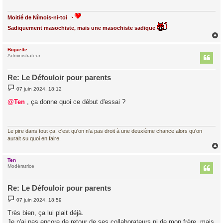
g
e
Moitié de Nîmois-ni-toi
Sadiquement masochiste, mais une masochiste sadique
Biquette
t
Administrateur
Re: Le Défouloir pour parents
M
07 juin 2024, 18:12
e
s
@Ten
, ça donne quoi ce début d'essai ?
s
a
g
e
Le pire dans tout ça, c'est qu'on n'a pas droit à une deuxième chance alors qu'on
aurait su quoi en faire.
Ten
t
Modératrice
Re: Le Défouloir pour parents
M
07 juin 2024, 18:59
e
s
Très bien, ça lui plait déjà.
s
Je n'ai pas encore de retour de ses collaborateurs ni de mon frère, mais
a