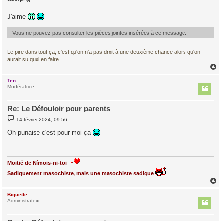
s
a
g
J'aime
e
Vous ne pouvez pas consulter les pièces jointes insérées à ce message.
Le pire dans tout ça, c'est qu'on n'a pas droit à une deuxième chance alors qu'on
aurait su quoi en faire.
Ten
t
Modératrice
Re: Le Défouloir pour parents
M
14 février 2024, 09:56
e
s
Oh punaise c'est pour moi ça
s
a
g
e
Moitié de Nîmois-ni-toi
Sadiquement masochiste, mais une masochiste sadique
Biquette
t
Administrateur