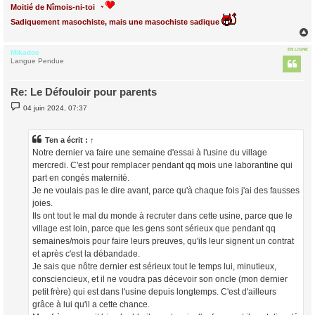
Moitié de Nîmois-ni-toi
Sadiquement masochiste, mais une masochiste sadique
EN LIGNE
Mikadoc
t
Langue Pendue
Re: Le Défouloir pour parents
M
04 juin 2024, 07:37
e
s
s
a
Ten
a écrit :
↑
g
Notre dernier va faire une semaine d'essai à l'usine du village
e
mercredi. C'est pour remplacer pendant qq mois une laborantine qui
part en congés maternité.
Je ne voulais pas le dire avant, parce qu'à chaque fois j'ai des fausses
joies.
Ils ont tout le mal du monde à recruter dans cette usine, parce que le
village est loin, parce que les gens sont sérieux que pendant qq
semaines/mois pour faire leurs preuves, qu'ils leur signent un contrat
et après c'est la débandade.
Je sais que nôtre dernier est sérieux tout le temps lui, minutieux,
consciencieux, et il ne voudra pas décevoir son oncle (mon dernier
petit frère) qui est dans l'usine depuis longtemps. C'est d'ailleurs
grâce à lui qu'il a cette chance.