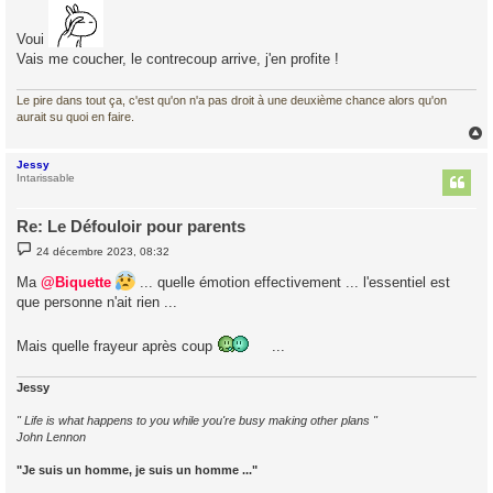
s
a
g
Voui
e
Vais me coucher, le contrecoup arrive, j'en profite !
Le pire dans tout ça, c'est qu'on n'a pas droit à une deuxième chance alors qu'on
aurait su quoi en faire.
Jessy
t
Intarissable
Re: Le Défouloir pour parents
M
24 décembre 2023, 08:32
e
s
Ma
@Biquette
... quelle émotion effectivement ... l'essentiel est
s
a
que personne n'ait rien ...
g
e
Mais quelle frayeur après coup
...
Jessy
" Life is what happens to you while you're busy making other plans "
John Lennon
"Je suis un homme, je suis un homme ..."