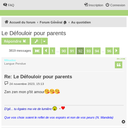
FAQ
Inscription
Connexion
Accueil du forum
Forum Général 🏠
Au quotidien
Le Défouloir pour parents
Répondre
1
90
91
92
93
94
96
Page
92
Précédent
sur
96
Suiv
3819 messages
…
…
EN LIGNE
Mikadoc
Langue Pendue
Re: Le Défouloir pour parents
M
24 novembre 2023, 15:13
e
s
Zen zen mon p'tit amour
s
a
g
e
D'gé... tu égaies ma vie de lumière
Que vos choix soient le reflet de vos espoirs et non de vos peurs (N. Mandela)