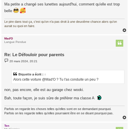
s
Ma petite a changé ses lunettes aujourd'hui, comment qu'elle est trop
s
a
belle
g
e
Le pire dans tout ça, c'est qu'on n'a pas droit à une deuxième chance alors qu'on
aurait su quoi en faire.
Mad'O
t
Langue Pendue
Re: Le Défouloir pour parents
M
20 mars 2024, 20:21
e
s
s
a
Biquette
a écrit :
↑
g
Alors cette voiture @Mad'O ? Tu l'as conduite un peu ?
e
non, pas encore, elle est au garage chez wooki.
Bah, toute façon, je suis sûre de préférer ma classe A
Parfois on regarde les choses telles qu'elles sont en se demandant pourquoi.
Parfois on les regarde telles qu'elles pourraient être en se disant pourquoi pas.
Ten