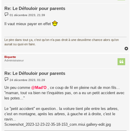
Re: Le Défouloir pour parents
M
01 décembre 2023, 21:39
e
s
Il vaut mieux payer en effet
s
a
g
e
Le pire dans tout ça, c'est qu'on n'a pas droit à une deuxième chance alors qu'on
aurait su quoi en faire.
Biquette
t
Administrateur
Re: Le Défouloir pour parents
M
24 décembre 2023, 01:29
e
s
Un peu comme
@Mad'O
, ce coup de fil en pleine nuit de mon fils...
s
''maman, tout va bien ne t'inquiètes pas, on a eu un petit accident avec
a
g
les potes...''
e
Le ''petit accident'' en question.. la voiture tient pile entre les arbres,
c'est en montagne, après les arbres, à gauche et à droite, c'est le
ravin...
Screenshot_2023-12-23-22-35-18-153_com.miui.gallery-edit.jpg