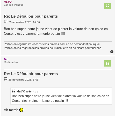
Mad'O
t
Langue Pendue
Re: Le Défouloir pour parents
M
25 novembre 2023, 16:36
e
s
Bon ben super, notre jeune vient de planter la voiture de son coloc en
s
Corse, c'est vraiment la merde putain !!!!
a
g
e
Parfois on regarde les choses telles qu'elles sont en se demandant pourquoi.
Parfois on les regarde telles qu'elles pourraient être en se disant pourquoi pas.
Ten
t
Modératrice
Re: Le Défouloir pour parents
M
25 novembre 2023, 17:57
e
s
s
a
Mad'O
a écrit :
↑
g
Bon ben super, notre jeune vient de planter la voiture de son coloc en
e
Corse, c'est vraiment la merde putain !!!!
Ah merde