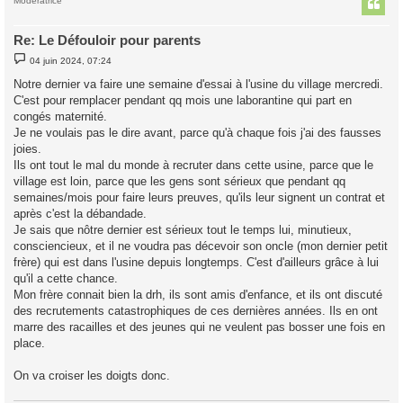
t
Modératrice
Re: Le Défouloir pour parents
M
04 juin 2024, 07:24
e
s
Notre dernier va faire une semaine d'essai à l'usine du village mercredi.
s
C'est pour remplacer pendant qq mois une laborantine qui part en
a
g
congés maternité.
e
Je ne voulais pas le dire avant, parce qu'à chaque fois j'ai des fausses
joies.
Ils ont tout le mal du monde à recruter dans cette usine, parce que le
village est loin, parce que les gens sont sérieux que pendant qq
semaines/mois pour faire leurs preuves, qu'ils leur signent un contrat et
après c'est la débandade.
Je sais que nôtre dernier est sérieux tout le temps lui, minutieux,
consciencieux, et il ne voudra pas décevoir son oncle (mon dernier petit
frère) qui est dans l'usine depuis longtemps. C'est d'ailleurs grâce à lui
qu'il a cette chance.
Mon frère connait bien la drh, ils sont amis d'enfance, et ils ont discuté
des recrutements catastrophiques de ces dernières années. Ils en ont
marre des racailles et des jeunes qui ne veulent pas bosser une fois en
place.
On va croiser les doigts donc.