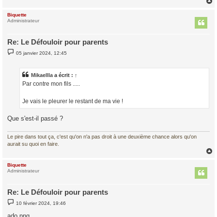
Biquette
t
Administrateur
Re: Le Défouloir pour parents
M
05 janvier 2024, 12:45
e
s
s
a
Mikaellla
a écrit :
↑
g
Par contre mon fils .....
e
Je vais le pleurer le restant de ma vie !
Que s'est-il passé ?
Le pire dans tout ça, c'est qu'on n'a pas droit à une deuxième chance alors qu'on
aurait su quoi en faire.
Biquette
t
Administrateur
Re: Le Défouloir pour parents
M
10 février 2024, 19:46
e
s
ado.png