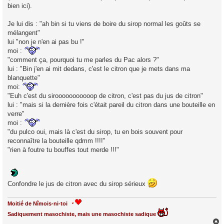
bien ici).
Je lui dis : "ah bin si tu viens de boire du sirop normal les goûts se
mélangent"
lui "non je n'en ai pas bu !"
moi :
"comment ça, pourquoi tu me parles du Pac alors ?"
lui : "Bin j'en ai mit dedans, c'est le citron que je mets dans ma
blanquette"
moi:
"Euh c'est du sirooooooooooop de citron, c'est pas du jus de citron"
lui : "mais si la dernière fois c'était pareil du citron dans une bouteille en
verre"
moi :
"du pulco oui, mais là c'est du sirop, tu en bois souvent pour
reconnaître la bouteille qdmm !!!!"
"rien à foutre tu bouffes tout merde !!!"
Confondre le jus de citron avec du sirop sérieux
Moitié de Nîmois-ni-toi
Sadiquement masochiste, mais une masochiste sadique