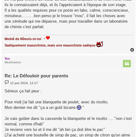
g
ils le connaissaient déjà, et ils l'appréciaient à l'époque de son stage.
e
Il a les qualités requises pour ce poste en labo, calme, consciencieux,
minutieux..........bon perso je le trouve "mou", il fait les choses avec
une zénitude qui me dépasse, mais pour travailler dans un laboratoire
de chimie c'est parfait.
Moitié de Nîmois-ni-toi
Sadiquement masochiste, mais une masochiste sadique
Ten
t
Modératrice
Re: Le Défouloir pour parents
M
12 juin 2024, 12:17
e
s
Sérieux ça fait peur :
s
a
g
Pour midi j'ai fait une blanquette de poulet, avec du risotto.
e
Mon dernier me dit "ça a un goût bizarre
"
Je vais goûter dans la casserole la blanquette et le risotto .... "non c'est
normal, comme d'hab"
Je reviens vers lui et il me dit "ah bin ça doit être le pac"
(J'ai acheté une bouteille de sirop de pac, un sirop de citron qu'on aime