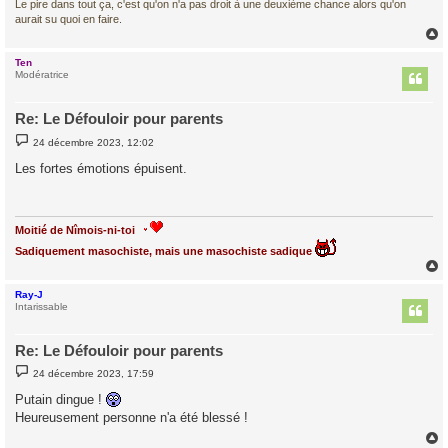
Le pire dans tout ça, c'est qu'on n'a pas droit à une deuxième chance alors qu'on
aurait su quoi en faire.
Ten
t
Modératrice
Re: Le Défouloir pour parents
M
24 décembre 2023, 12:02
e
s
Les fortes émotions épuisent.
s
a
g
e
Moitié de Nîmois-ni-toi
Sadiquement masochiste, mais une masochiste sadique
Ray-J
t
Intarissable
Re: Le Défouloir pour parents
M
24 décembre 2023, 17:59
e
s
Putain dingue !
s
Heureusement personne n'a été blessé !
a
g
e