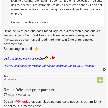
Mon frère connait bien la drh, ils sont amis d'enfance, et ils ont discuté
des recrutements catastrophiques de ces dernières années. Ils en ont
marre des racailles et des jeunes qui ne veulent pas bosser une fois
en place.
On va croiser les doigts donc.
Hélas ce n'est pas que dans ton village et je dirais même pas que les
jeunes. Aujourd'hui, c'est très compliqué de recruter quelqu'un de
fiable... que ce soit un cdi, cdd, intérimaire, même si tu le payes
correctement.
Bon courage à ton fils
D'gé... tu égaies ma vie de lumière
Que vos choix soient le reflet de vos espoirs et non de vos peurs (N. Mandela)
Ten
t
Modératrice
Re: Le Défouloir pour parents
M
04 juin 2024, 07:40
e
s
Je sais
@Mikadoc
on connait qq patrons dans nos amis et famille, ils
s
disent tous la même chose.
a