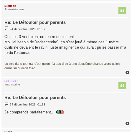
Biquette
t
Administrateur
Re: Le Défouloir pour parents
M
24 décembre 2023, 01:37
e
s
Oui, les 3 vont bien, on rentre seulement
s
Moi j'ai besoin de ''redescendre'', ça s'est joué à même pas 1 mètre
a
g
qu'ils ne dévalent le ravin, juste imaginer ce qui aurait pu se passer m'a
e
tordu l'estomac
Le pire dans tout ça, c'est qu'on n'a pas droit à une deuxième chance alors qu'on
aurait su quoi en faire.
LeekLeek
t
Intarissable
Re: Le Défouloir pour parents
M
24 décembre 2023, 01:38
e
s
Je comprends parfaitement...
s
a
g
e
Sujel