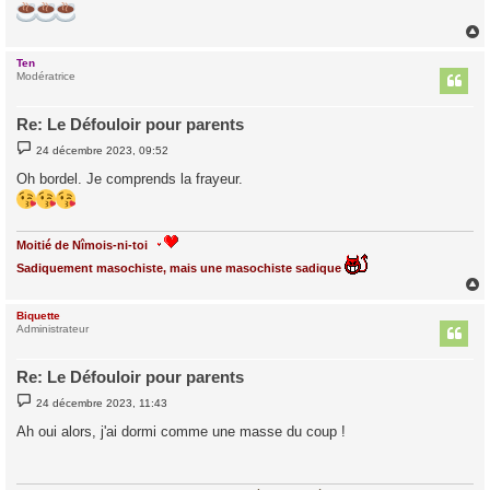
Ten
t
Modératrice
Re: Le Défouloir pour parents
M
24 décembre 2023, 09:52
e
s
Oh bordel. Je comprends la frayeur.
s
a
g
e
Moitié de Nîmois-ni-toi
Sadiquement masochiste, mais une masochiste sadique
Biquette
t
Administrateur
Re: Le Défouloir pour parents
M
24 décembre 2023, 11:43
e
s
Ah oui alors, j'ai dormi comme une masse du coup !
s
a
g
e