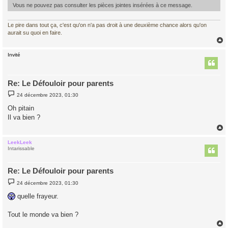
Vous ne pouvez pas consulter les pièces jointes insérées à ce message.
Le pire dans tout ça, c'est qu'on n'a pas droit à une deuxième chance alors qu'on
aurait su quoi en faire.
Invité
t
Re: Le Défouloir pour parents
M
24 décembre 2023, 01:30
e
s
Oh pitain
s
Il va bien ?
a
g
e
LeekLeek
t
Intarissable
Re: Le Défouloir pour parents
M
24 décembre 2023, 01:30
e
s
quelle frayeur.
s
a
g
Tout le monde va bien ?
e