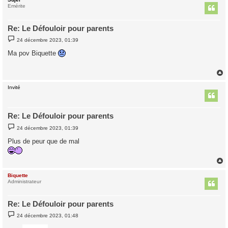
t
Emérite
Re: Le Défouloir pour parents
M
24 décembre 2023, 01:39
e
s
Ma pov Biquette
s
a
g
e
Invité
t
Re: Le Défouloir pour parents
M
24 décembre 2023, 01:39
e
s
Plus de peur que de mal
s
a
g
e
Biquette
t
Administrateur
Re: Le Défouloir pour parents
M
24 décembre 2023, 01:48
e
s