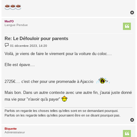
Mad'O
t
Langue Pendue
Re: Le Défouloir pour parents
M
01 décembre 2023, 14:20
e
s
Voilà, je viens de faire le virement pour la voiture du coloc....
s
a
g
Elle est épave....
e
2725€.... c'est cher pour une promenade à Ajaccio
Mais bon. Dans un autre contexte avec une autre fin, j'aurai juste donné
ma vie pour "n'avoir qu'à payer"
Parfois on regarde les choses telles qu'elles sont en se demandant pourquoi.
Parfois on les regarde telles qu'elles pourraient être en se disant pourquoi pas.
Biquette
t
Administrateur