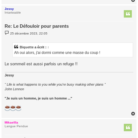
Jessy
t
Intarissable
Re: Le Défouloir pour parents
M
25 décembre 2023, 22:05
e
s
s
a
Biquette
a écrit :
↑
g
Ah oui alors, j'ai dormi comme une masse du coup !
e
Le sommeil est aussi parfois un refuge !!
Jessy
" Life is what happens to you while you're busy making other plans "
John Lennon
"Je suis un homme, je suis un homme ..."
Mikaellla
t
Langue Pendue