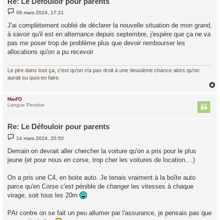
Re: Le Défouloir pour parents
M
06 mars 2024, 17:21
e
s
J'ai complètement oublié de déclarer la nouvelle situation de mon grand,
s
à savoir qu'il est en alternance depuis septembre, j'espère que ça ne va
a
g
pas me poser trop de problème plus que devoir rembourser les
e
allocations qu'on a pu recevoir
Le pire dans tout ça, c'est qu'on n'a pas droit à une deuxième chance alors qu'on
aurait su quoi en faire.
Mad'O
t
Langue Pendue
Re: Le Défouloir pour parents
M
14 mars 2024, 20:50
e
s
Demain on devrait aller chercher la voiture qu'on a pris pour le plus
s
jeune (et pour nous en corse, trop cher les voitures de location....)
a
g
e
On a pris une C4, en boite auto. Je tenais vraiment à la boîte auto
parce qu'en Corse c'est pénible de changer les vitesses à chaque
virage, soit tous les 20m
PAr contre on se fait un peu allumer par l'assurance, je pensais pas que