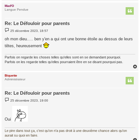
Mad'O
t
Langue Pendue
Re: Le Défouloir pour parents
M
25 décembre 2023, 18:57
e
s
oh mon dieu..... ben y'en a qui ont une bonne étoile au dessus de leurs
s
a
têtes, heureusement
g
e
Parfois on regarde les choses telles qu'elles sont en se demandant pourquoi.
Parfois on les regarde telles qu'elles pourraient être en se disant pourquoi pas.
Biquette
t
Administrateur
Re: Le Défouloir pour parents
M
25 décembre 2023, 19:00
e
s
s
a
g
Oui
e
Le pire dans tout ça, c'est qu'on n'a pas droit à une deuxième chance alors qu'on
aurait su quoi en faire.