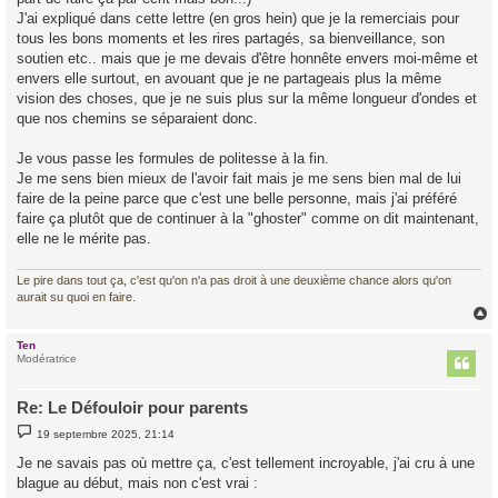
J'ai expliqué dans cette lettre (en gros hein) que je la remerciais pour
tous les bons moments et les rires partagés, sa bienveillance, son
soutien etc.. mais que je me devais d'être honnête envers moi-même et
envers elle surtout, en avouant que je ne partageais plus la même
vision des choses, que je ne suis plus sur la même longueur d'ondes et
que nos chemins se séparaient donc.
Je vous passe les formules de politesse à la fin.
Je me sens bien mieux de l'avoir fait mais je me sens bien mal de lui
faire de la peine parce que c'est une belle personne, mais j'ai préféré
faire ça plutôt que de continuer à la "ghoster" comme on dit maintenant,
elle ne le mérite pas.
Le pire dans tout ça, c'est qu'on n'a pas droit à une deuxième chance alors qu'on
aurait su quoi en faire.
Ten
t
Modératrice
Re: Le Défouloir pour parents
M
19 septembre 2025, 21:14
e
s
Je ne savais pas où mettre ça, c'est tellement incroyable, j'ai cru à une
s
blague au début, mais non c'est vrai :
a
g