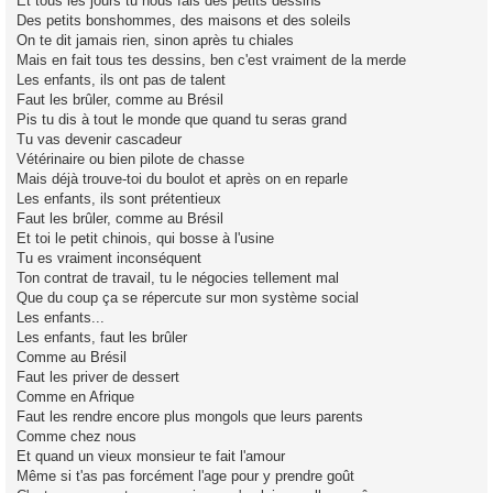
Et tous les jours tu nous fais des petits dessins
Des petits bonshommes, des maisons et des soleils
On te dit jamais rien, sinon après tu chiales
Mais en fait tous tes dessins, ben c'est vraiment de la merde
Les enfants, ils ont pas de talent
Faut les brûler, comme au Brésil
Pis tu dis à tout le monde que quand tu seras grand
Tu vas devenir cascadeur
Vétérinaire ou bien pilote de chasse
Mais déjà trouve-toi du boulot et après on en reparle
Les enfants, ils sont prétentieux
Faut les brûler, comme au Brésil
Et toi le petit chinois, qui bosse à l'usine
Tu es vraiment inconséquent
Ton contrat de travail, tu le négocies tellement mal
Que du coup ça se répercute sur mon système social
Les enfants...
Les enfants, faut les brûler
Comme au Brésil
Faut les priver de dessert
Comme en Afrique
Faut les rendre encore plus mongols que leurs parents
Comme chez nous
Et quand un vieux monsieur te fait l'amour
Même si t'as pas forcément l'age pour y prendre goût