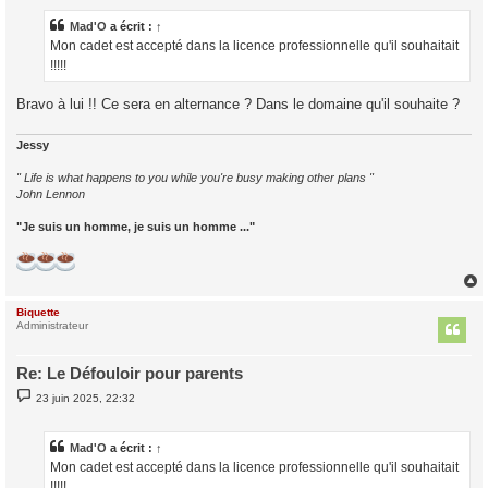
s
a
Mad'O
a écrit :
↑
g
Mon cadet est accepté dans la licence professionnelle qu'il souhaitait
e
!!!!!
Bravo à lui !! Ce sera en alternance ? Dans le domaine qu'il souhaite ?
Jessy
" Life is what happens to you while you're busy making other plans "
John Lennon
"Je suis un homme, je suis un homme ..."
Biquette
t
Administrateur
Re: Le Défouloir pour parents
M
23 juin 2025, 22:32
e
s
s
a
Mad'O
a écrit :
↑
g
Mon cadet est accepté dans la licence professionnelle qu'il souhaitait
e
!!!!!