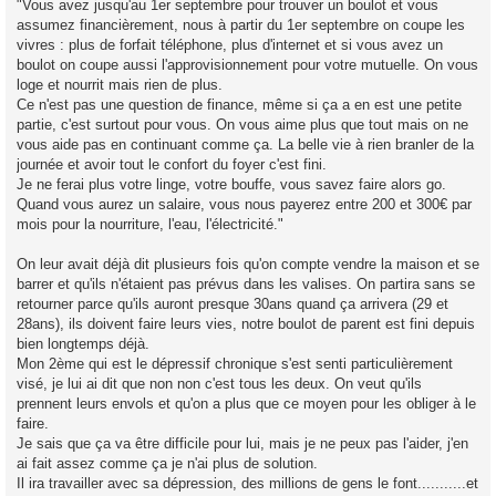
"Vous avez jusqu'au 1er septembre pour trouver un boulot et vous
assumez financièrement, nous à partir du 1er septembre on coupe les
vivres : plus de forfait téléphone, plus d'internet et si vous avez un
boulot on coupe aussi l'approvisionnement pour votre mutuelle. On vous
loge et nourrit mais rien de plus.
Ce n'est pas une question de finance, même si ça a en est une petite
partie, c'est surtout pour vous. On vous aime plus que tout mais on ne
vous aide pas en continuant comme ça. La belle vie à rien branler de la
journée et avoir tout le confort du foyer c'est fini.
Je ne ferai plus votre linge, votre bouffe, vous savez faire alors go.
Quand vous aurez un salaire, vous nous payerez entre 200 et 300€ par
mois pour la nourriture, l'eau, l'électricité."
On leur avait déjà dit plusieurs fois qu'on compte vendre la maison et se
barrer et qu'ils n'étaient pas prévus dans les valises. On partira sans se
retourner parce qu'ils auront presque 30ans quand ça arrivera (29 et
28ans), ils doivent faire leurs vies, notre boulot de parent est fini depuis
bien longtemps déjà.
Mon 2ème qui est le dépressif chronique s'est senti particulièrement
visé, je lui ai dit que non non c'est tous les deux. On veut qu'ils
prennent leurs envols et qu'on a plus que ce moyen pour les obliger à le
faire.
Je sais que ça va être difficile pour lui, mais je ne peux pas l'aider, j'en
ai fait assez comme ça je n'ai plus de solution.
Il ira travailler avec sa dépression, des millions de gens le font...........et