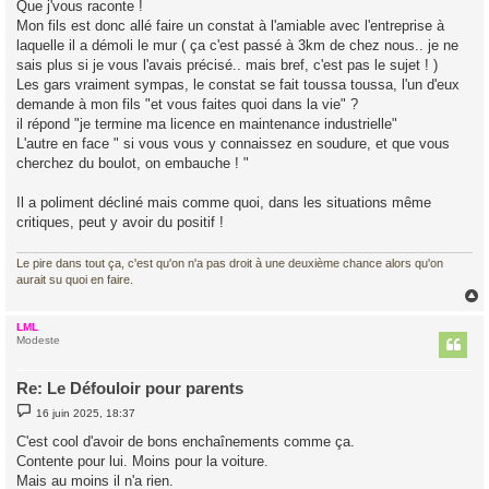
Que j'vous raconte !
s
Mon fils est donc allé faire un constat à l'amiable avec l'entreprise à
a
g
laquelle il a démoli le mur ( ça c'est passé à 3km de chez nous.. je ne
e
sais plus si je vous l'avais précisé.. mais bref, c'est pas le sujet ! )
Les gars vraiment sympas, le constat se fait toussa toussa, l'un d'eux
demande à mon fils "et vous faites quoi dans la vie" ?
il répond "je termine ma licence en maintenance industrielle"
L'autre en face " si vous vous y connaissez en soudure, et que vous
cherchez du boulot, on embauche ! "
Il a poliment décliné mais comme quoi, dans les situations même
critiques, peut y avoir du positif !
Le pire dans tout ça, c'est qu'on n'a pas droit à une deuxième chance alors qu'on
aurait su quoi en faire.
LML
t
Modeste
Re: Le Défouloir pour parents
M
16 juin 2025, 18:37
e
s
C'est cool d'avoir de bons enchaînements comme ça.
s
Contente pour lui. Moins pour la voiture.
a
g
Mais au moins il n'a rien.
e