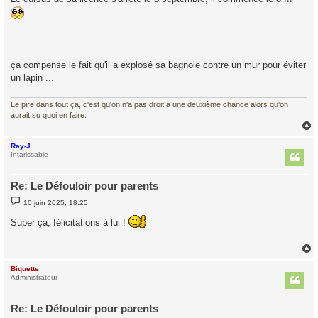
ça compense le fait qu'il a explosé sa bagnole contre un mur pour éviter
un lapin ...
Le pire dans tout ça, c'est qu'on n'a pas droit à une deuxième chance alors qu'on
aurait su quoi en faire.
Ray-J
t
Intarissable
Re: Le Défouloir pour parents
M
10 juin 2025, 18:25
e
s
Super ça, félicitations à lui !
s
a
g
e
Biquette
t
Administrateur
Re: Le Défouloir pour parents