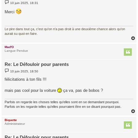
M
10 juin 2025, 18:31
e
s
Merci
s
a
g
e
Le pire dans tout ça, c'est qu'on n'a pas droit à une deuxième chance alors qu'on
aurait su quoi en faire.
Mad'O
t
Langue Pendue
Re: Le Défouloir pour parents
M
10 juin 2025, 18:50
e
s
félicitations à ton fils !!!
s
a
g
mais pas cool pour la voiture
ça va, pas de bobos ?
e
Parfois on regarde les choses telles qu'elles sont en se demandant pourquoi.
Parfois on les regarde telles qu'elles pourraient être en se disant pourquoi pas.
Biquette
t
Administrateur
Re: Le Défouloir pour parents