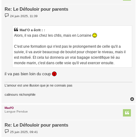
Re: Le Défouloir pour parents
M
24 juin 2025, 11:39
e
s
s
a
Mad'O
a écrit :
↑
g
Alors, il va pas chez les chtis, mais en Lorraine
e
C'est une formation qui n'est pas le prolongement de celle qu'il a
suivie, il va avoir beaucoup de boulot pour choper le niveau, mais il
est motivé. Et cela lui donnera un vrai bagage scientifique lié au
monde marin, c'est dans cette voie qu'il veut exercer ensuite.
il va pas bien loin du coup
L'amour est une illusion que je ne connais pas
calinours nichonphile
Mad'O
t
Langue Pendue
Re: Le Défouloir pour parents
M
25 juin 2025, 09:41
e