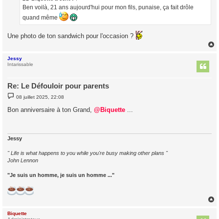
g
Ben voilà, 21 ans aujourd'hui pour mon fils, punaise, ça fait drôle
e
quand même
Une photo de ton sandwich pour l'occasion ?
Jessy
t
Intarissable
Re: Le Défouloir pour parents
M
08 juillet 2025, 22:08
e
s
Bon anniversaire à ton Grand,
@Biquette
...
s
a
g
e
Jessy
" Life is what happens to you while you're busy making other plans "
John Lennon
"Je suis un homme, je suis un homme ..."
Biquette