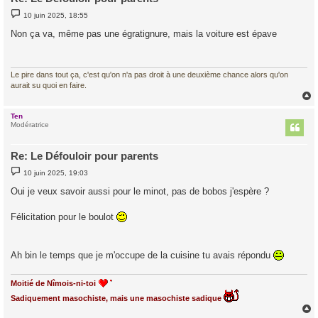
M
10 juin 2025, 18:55
e
s
Non ça va, même pas une égratignure, mais la voiture est épave
s
a
g
e
Le pire dans tout ça, c'est qu'on n'a pas droit à une deuxième chance alors qu'on
aurait su quoi en faire.
Ten
t
Modératrice
Re: Le Défouloir pour parents
M
10 juin 2025, 19:03
e
s
Oui je veux savoir aussi pour le minot, pas de bobos j'espère ?
s
a
g
Félicitation pour le boulot
e
Ah bin le temps que je m'occupe de la cuisine tu avais répondu
Moitié de Nîmois-ni-toi
Sadiquement masochiste, mais une masochiste sadique