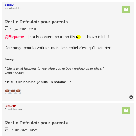
Jessy
t
Intarissable
Re: Le Défouloir pour parents
M
10 juin 2025, 22:05
e
s
@Biquette
, je suis content pour ton fils
... bravo à lui !!
s
a
g
Dommage pour la voiture, mais l'essentiel c'est qu'il n'ait rien ...
e
Jessy
" Life is what happens to you while you're busy making other plans "
John Lennon
"Je suis un homme, je suis un homme ..."
Biquette
t
Administrateur
Re: Le Défouloir pour parents
M
16 juin 2025, 18:26
e
s