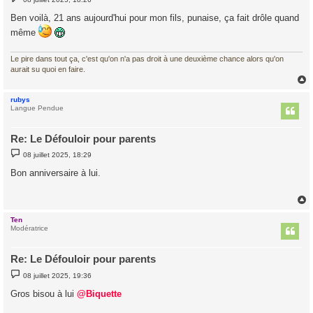
e
s
Ben voilà, 21 ans aujourd'hui pour mon fils, punaise, ça fait drôle quand
s
a
même
g
e
Le pire dans tout ça, c'est qu'on n'a pas droit à une deuxième chance alors qu'on
aurait su quoi en faire.
rubys
t
Langue Pendue
Re: Le Défouloir pour parents
M
08 juillet 2025, 18:29
e
s
Bon anniversaire à lui.
s
a
g
e
Ten
t
Modératrice
Re: Le Défouloir pour parents
M
08 juillet 2025, 19:36
e
s
Gros bisou à lui
@Biquette
s
a