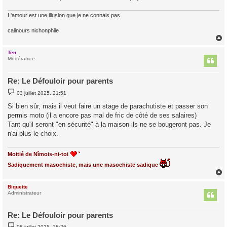
L'amour est une illusion que je ne connais pas
calinours nichonphile
Ten
t
Modératrice
Re: Le Défouloir pour parents
M
03 juillet 2025, 21:51
e
s
Si bien sûr, mais il veut faire un stage de parachutiste et passer son
s
permis moto (il a encore pas mal de fric de côté de ses salaires)
a
g
Tant qu'il seront "en sécurité" à la maison ils ne se bougeront pas. Je
e
n'ai plus le choix.
Moitié de Nîmois-ni-toi
Sadiquement masochiste, mais une masochiste sadique
Biquette
t
Administrateur
Re: Le Défouloir pour parents
M
08 juillet 2025, 18:26