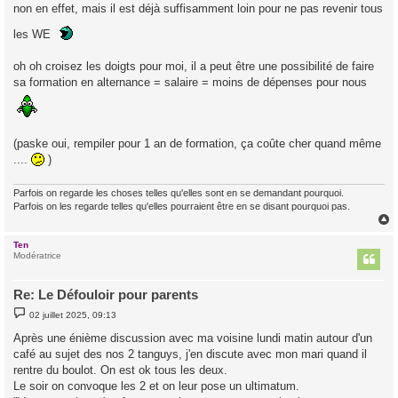
s
non en effet, mais il est déjà suffisamment loin pour ne pas revenir tous
s
a
les WE
g
e
oh oh croisez les doigts pour moi, il a peut être une possibilité de faire
sa formation en alternance = salaire = moins de dépenses pour nous
(paske oui, rempiler pour 1 an de formation, ça coûte cher quand même
....
)
Parfois on regarde les choses telles qu'elles sont en se demandant pourquoi.
Parfois on les regarde telles qu'elles pourraient être en se disant pourquoi pas.
Ten
t
Modératrice
Re: Le Défouloir pour parents
M
02 juillet 2025, 09:13
e
s
Après une énième discussion avec ma voisine lundi matin autour d'un
s
café au sujet des nos 2 tanguys, j'en discute avec mon mari quand il
a
g
rentre du boulot. On est ok tous les deux.
e
Le soir on convoque les 2 et on leur pose un ultimatum.