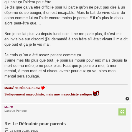
qui sait ça l'aidera peut-être.
Je dis que ça va être difficile pour lui parce qu'on ne peut pas dire à un
déprimé de se bouger, il en est incapable. Mais le fait de vivre dans du
coton comme lui ça l'aide encore moins je pense. S'il n'a plus le choix
alors peut-être que....
Bon je ne l'ai plus vu depuis lundi soir, il ne me parle plus, il s'est mis
en invisible sur discord (j'ai demandé à son frère s'il était vivant il m'a dit
que oui) et ça je le vis mal.
Je crois qu'on a été assez patient comme ça.
J'aime mes fils plus que tout, je pourrais mourir pour eux mais depuis la
mort de ma mère je ne peux plus. Faut que je pense à moi, à mon
mental, à mon mari et si niveau avenir pour eux ça va, alors mon
mental sera soulagé.
Moitié de Nîmois-ni-toi
Sadiquement masochiste, mais une masochiste sadique
Mad'O
t
Langue Pendue
Re: Le Défouloir pour parents
M
02 juillet 2025, 16:37