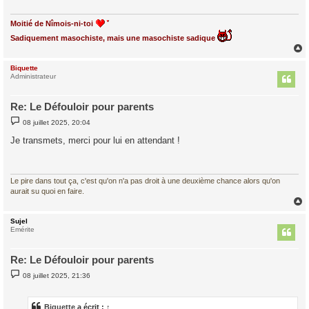
g
e
Moitié de Nîmois-ni-toi
Sadiquement masochiste, mais une masochiste sadique
Biquette
t
Administrateur
Re: Le Défouloir pour parents
M
08 juillet 2025, 20:04
e
s
Je transmets, merci pour lui en attendant !
s
a
g
e
Le pire dans tout ça, c'est qu'on n'a pas droit à une deuxième chance alors qu'on
aurait su quoi en faire.
Sujel
t
Emérite
Re: Le Défouloir pour parents
M
08 juillet 2025, 21:36
e
s
s
a
Biquette
a écrit :
↑