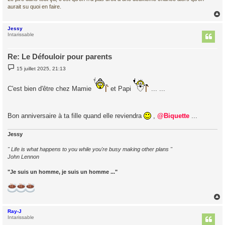
aurait su quoi en faire.
Jessy
t
Intarissable
Re: Le Défouloir pour parents
M
15 juillet 2025, 21:13
e
s
s
C'est bien d'être chez Mamie
et Papi
... ...
a
g
e
Bon anniversaire à ta fille quand elle reviendra
,
@Biquette
...
Jessy
" Life is what happens to you while you're busy making other plans "
John Lennon
"Je suis un homme, je suis un homme ..."
Ray-J
t
Intarissable