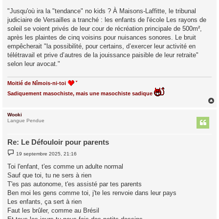
e
"Jusqu'où ira la "tendance" no kids ? À Maisons-Laffitte, le tribunal
judiciaire de Versailles a tranché : les enfants de l'école Les rayons de
soleil se voient privés de leur cour de récréation principale de 500m²,
après les plaintes de cinq voisins pour nuisances sonores. Le bruit
empêcherait "la possibilité, pour certains, d’exercer leur activité en
télétravail et prive d’autres de la jouissance paisible de leur retraite"
selon leur avocat."
Moitié de Nîmois-ni-toi
Sadiquement masochiste, mais une masochiste sadique
Wooki
t
Langue Pendue
Re: Le Défouloir pour parents
M
19 septembre 2025, 21:16
e
s
Toi l'enfant, t'es comme un adulte normal
s
Sauf que toi, tu ne sers à rien
a
g
T'es pas autonome, t'es assisté par tes parents
e
Ben moi les gens comme toi, j'te les renvoie dans leur pays
Les enfants, ça sert à rien
Faut les brûler, comme au Brésil