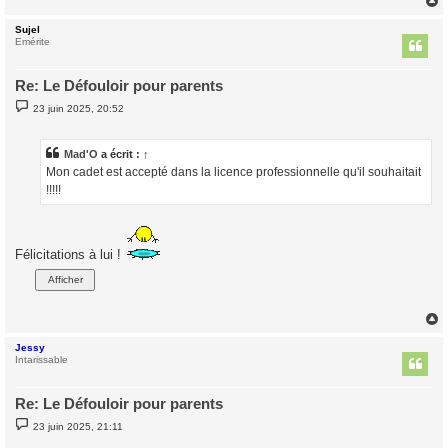
Sujel
t
Emérite
Re: Le Défouloir pour parents
M
23 juin 2025, 20:52
e
s
s
a
Mad'O
a écrit :
↑
g
Mon cadet est accepté dans la licence professionnelle qu'il souhaitait
e
!!!!!
Félicitations à lui !
Jessy
t
Intarissable
Re: Le Défouloir pour parents
M
23 juin 2025, 21:11
e
s