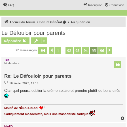
FAQ
Inscription
Connexion
Accueil du forum
Forum Général 🏠
Au quotidien
Le Défouloir pour parents
Répondre
1
92
93
94
95
96
Page
95
Précédent
sur
96
Suivant
3819 messages
…
Ten
Modératrice
Re: Le Défouloir pour parents
M
19 février 2025, 12:14
e
s
Clair qu'il pourra oublier la crème solaire et prendre plutôt de bons cirés
s
a
g
e
Moitié de Nîmois-ni-toi
Sadiquement masochiste, mais une masochiste sadique
Mad'O