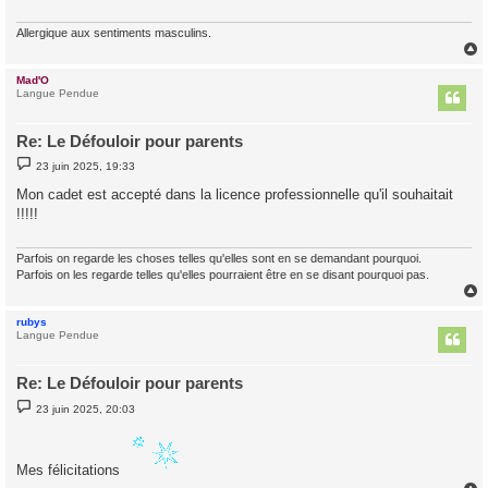
Allergique aux sentiments masculins.
Mad'O
t
Langue Pendue
Re: Le Défouloir pour parents
M
23 juin 2025, 19:33
e
s
Mon cadet est accepté dans la licence professionnelle qu'il souhaitait
s
!!!!!
a
g
e
Parfois on regarde les choses telles qu'elles sont en se demandant pourquoi.
Parfois on les regarde telles qu'elles pourraient être en se disant pourquoi pas.
rubys
t
Langue Pendue
Re: Le Défouloir pour parents
M
23 juin 2025, 20:03
e
s
s
a
Mes félicitations
g
e