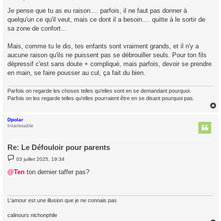
e
s
Je pense que tu as eu raison.... parfois, il ne faut pas donner à
s
quelqu'un ce qu'il veut, mais ce dont il a besoin.... quitte à le sortir de
a
g
sa zone de confort...
e
Mais, comme tu le dis, tes enfants sont vraiment grands, et il n'y a
aucune raison qu'ils ne puissent pas se débrouiller seuls. Pour ton fils
dépressif c'est sans doute + compliqué, mais parfois, devoir se prendre
en main, se faire pousser au cul, ça fait du bien.
Parfois on regarde les choses telles qu'elles sont en se demandant pourquoi.
Parfois on les regarde telles qu'elles pourraient être en se disant pourquoi pas.
Dpolar
t
Intarissable
Re: Le Défouloir pour parents
M
03 juillet 2025, 19:34
e
s
@Ten
ton dernier taffer pas?
s
a
g
e
L'amour est une illusion que je ne connais pas
calinours nichonphile