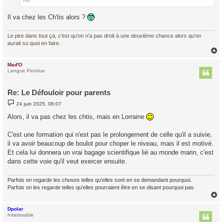
Il va chez les Ch'tis alors ?
Le pire dans tout ça, c'est qu'on n'a pas droit à une deuxième chance alors qu'on
aurait su quoi en faire.
Mad'O
t
Langue Pendue
Re: Le Défouloir pour parents
M
24 juin 2025, 08:07
e
s
Alors, il va pas chez les chtis, mais en Lorraine
s
a
g
C'est une formation qui n'est pas le prolongement de celle qu'il a suivie,
e
il va avoir beaucoup de boulot pour choper le niveau, mais il est motivé.
Et cela lui donnera un vrai bagage scientifique lié au monde marin, c'est
dans cette voie qu'il veut exercer ensuite.
Parfois on regarde les choses telles qu'elles sont en se demandant pourquoi.
Parfois on les regarde telles qu'elles pourraient être en se disant pourquoi pas.
Dpolar
t
Intarissable