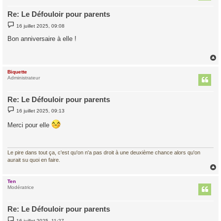
Re: Le Défouloir pour parents
M
16 juillet 2025, 09:08
e
s
Bon anniversaire à elle !
s
a
g
e
Biquette
t
Administrateur
Re: Le Défouloir pour parents
M
16 juillet 2025, 09:13
e
s
Merci pour elle
s
a
g
e
Le pire dans tout ça, c'est qu'on n'a pas droit à une deuxième chance alors qu'on
aurait su quoi en faire.
Ten
t
Modératrice
Re: Le Défouloir pour parents
M
16 juillet 2025, 11:27