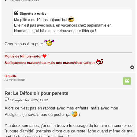
e
s
s
a
Biquette
a écrit :
↑
g
Ma ptite a eu 10 ans aujourd'hui
e
Elle n'est pas avec nous, en vacances chez papi/mamie en
Normandie, j'ai hâte de la retrouver pour fêter ça !
Gros bisous à ta ptite
Moitié de Nîmois-ni-toi
Sadiquement masochiste, mais une masochiste sadique
Biquette
t
Administrateur
Re: Le Défouloir pour parents
M
12 septembre 2025, 17:32
e
s
Alors ce n'est pas en rapport avec mes enfants, mais avec mon
s
a
Pod'glu... (je savais pas où poster ça
)
g
e
Y a deux semaines, j'ai enfin trouvé le courage de lui faire un courrier de
"rupture d'amitié" (certains diront que ça reste lâche quand même de ma
part de faire ça par écrit mais bon...)