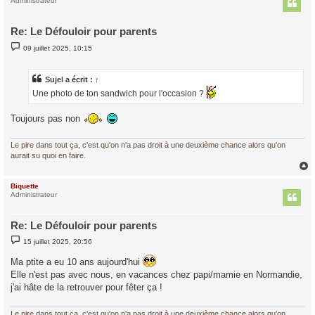
t
Administrateur
Re: Le Défouloir pour parents
M
09 juillet 2025, 10:15
e
s
s
a
Sujel
a écrit :
↑
g
Une photo de ton sandwich pour l'occasion ?
e
Toujours pas non
Le pire dans tout ça, c'est qu'on n'a pas droit à une deuxième chance alors qu'on
aurait su quoi en faire.
Biquette
t
Administrateur
Re: Le Défouloir pour parents
M
15 juillet 2025, 20:56
e
s
Ma ptite a eu 10 ans aujourd'hui
s
a
Elle n'est pas avec nous, en vacances chez papi/mamie en Normandie,
g
j'ai hâte de la retrouver pour fêter ça !
e
Le pire dans tout ça, c'est qu'on n'a pas droit à une deuxième chance alors qu'on