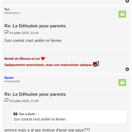
Ten
t
Modératrice
Re: Le Défouloir pour parents
M
03 juillet 2025, 21:45
e
s
Son contrat s'est arrêté mi février.
s
a
g
e
Moitié de Nîmois-ni-toi
Sadiquement masochiste, mais une masochiste sadique
Dpolar
t
Intarissable
Re: Le Défouloir pour parents
M
03 juillet 2025, 21:46
e
s
s
a
Ten
a écrit :
↑
g
Son contrat s'est arrêté mi février.
e
amince mais a al pas motiver d'avoir une paye???