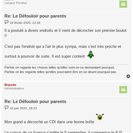
t
Langue Pendue
Re: Le Défouloir pour parents
M
19 février 2025, 12:34
e
s
Il a postulé à divers endroits et il vient de décrocher son premier boulot
s
!!
a
g
e
C'est pas l'endroit qui a l'air le plus sympa, mais c'est très proche et
surtout à pourvoir de suite. Il est super content
Parfois on regarde les choses telles qu'elles sont en se demandant pourquoi.
Parfois on les regarde telles qu'elles pourraient être en se disant pourquoi pas.
Biquette
t
Administrateur
Re: Le Défouloir pour parents
M
10 juin 2025, 18:23
e
s
s
a
Mon grand a décroché un CDI dans une bonne boîte
g
e
Le cursus de sa licence s'arrête le 5 septembre, il commence le 8 !!!