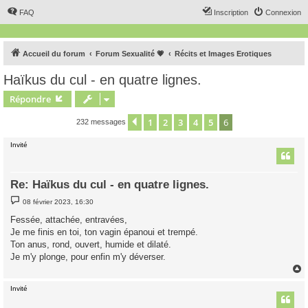
FAQ
Inscription
Connexion
Accueil du forum
Forum Sexualité 💗
Récits et Images Erotiques
Haïkus du cul - en quatre lignes.
Répondre
1
2
3
4
5
6
Précédent
232 messages
Invité
Re: Haïkus du cul - en quatre lignes.
M
08 février 2023, 16:30
e
s
Fessée, attachée, entravées,
s
Je me finis en toi, ton vagin épanoui et trempé.
a
g
Ton anus, rond, ouvert, humide et dilaté.
e
Je m'y plonge, pour enfin m'y déverser.
Invité
t