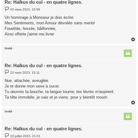
Re: Haïkus du cul - en quatre lignes.
M
03 mars 2023, 15:56
e
s
Un hommage à Monsieur je dois écrire
s
Mes Sentiments, mon Amour dévoilés sans mentir
a
g
Fouettée, fessée, bâillonnée,
e
Ainsi offerte j'aime me livrer
Invité
t
Re: Haïkus du cul - en quatre lignes.
M
22 mars 2023, 15:11
e
s
Nue, attachée, aveuglée.
s
Je te donne mon sexe à sucer.
a
g
Tu œuvres ta bouche, ta langue tourne, tes lèvres m'aspirent.
e
Ta tête immobile, je vais et je viens, pour y bientôt mourir.
Invité
t
Re: Haïkus du cul - en quatre lignes.
M
19 juillet 2023, 21:01