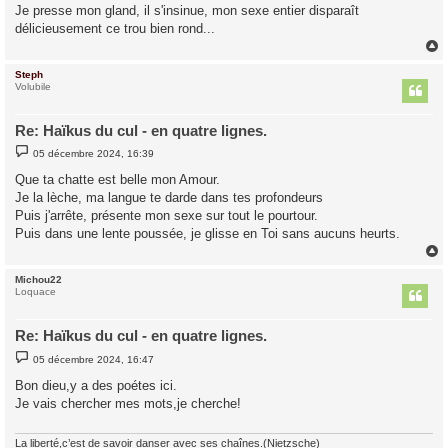
Je presse mon gland, il s'insinue, mon sexe entier disparaît
délicieusement ce trou bien rond...
Steph
t
Volubile
Re: Haïkus du cul - en quatre lignes.
M
05 décembre 2024, 16:39
e
s
Que ta chatte est belle mon Amour.
s
Je la lèche, ma langue te darde dans tes profondeurs
a
g
Puis j'arrête, présente mon sexe sur tout le pourtour.
e
Puis dans une lente poussée, je glisse en Toi sans aucuns heurts.
Michou22
t
Loquace
Re: Haïkus du cul - en quatre lignes.
M
05 décembre 2024, 16:47
e
s
Bon dieu,y a des poétes ici.
s
Je vais chercher mes mots,je cherche!
a
g
e
La liberté,c’est de savoir danser avec ses chaînes.(Nietzsche)