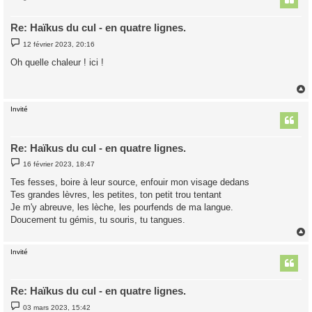
Re: Haïkus du cul - en quatre lignes.
M
12 février 2023, 20:16
e
s
Oh quelle chaleur ! ici !
s
a
g
e
Invité
t
Re: Haïkus du cul - en quatre lignes.
M
16 février 2023, 18:47
e
s
Tes fesses, boire à leur source, enfouir mon visage dedans
s
Tes grandes lèvres, les petites, ton petit trou tentant
a
g
Je m'y abreuve, les lèche, les pourfends de ma langue.
e
Doucement tu gémis, tu souris, tu tangues.
Invité
t
Re: Haïkus du cul - en quatre lignes.
M
03 mars 2023, 15:42