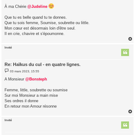
e
s
À ma Chérie
@Judeline
s
a
g
Que tu es belle quand tu te donnes.
e
Que tu sois femme, Soumise, soubrette ou little.
Mon cœur est désormais loin d'être seul.
Il en crie, chavire et s'époumonne.
Invité
t
Re: Haïkus du cul - en quatre lignes.
M
03 mars 2023, 15:55
e
s
A Monsieur
@Bonsteph
s
a
g
Femme, little, soubrette ou soumise
e
Sur moi Monsieur a main mise
Ses ordres il donne
En retour mon Amour résonne
Invité
t