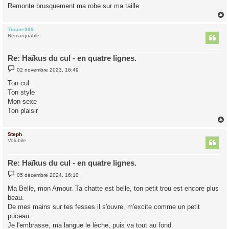
Remonte brusquement ma robe sur ma taille
Tioune999
t
Remarquable
Re: Haïkus du cul - en quatre lignes.
M
02 novembre 2023, 16:49
e
s
Ton cul
s
Ton style
a
g
Mon sexe
e
Ton plaisir
Steph
t
Volubile
Re: Haïkus du cul - en quatre lignes.
M
05 décembre 2024, 16:10
e
s
Ma Belle, mon Amour. Ta chatte est belle, ton petit trou est encore plus
s
beau.
a
g
De mes mains sur tes fesses il s'ouvre, m'excite comme un petit
e
puceau.
Je l'embrasse, ma langue le lèche, puis va tout au fond.