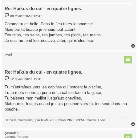
Re: Haïkus du cul - en quatre lignes.
M
08 février 2023, 16:37
e
s
Comme tu es belle. Dans le Jeu tu es la soumise.
s
Mais par ta beauté je le suis tout autant.
a
g
Tes reins, tes seins, tes jambes, tes pieds, tes mains...
e
Je suis au fond leur esclave, à toi, qui m'électrise.
Invité
t
Re: Haïkus du cul - en quatre lignes.
M
12 février 2023, 19:31
e
s
Tu m’entraînes vers les cabines qui bordent la piscine,
s
Tu te mets contre la porte de la cabine face à la glace,
a
g
Tu baisses mon maillot jusqu'aux chevilles,
e
Mates mes fesses quand je suis penchée vers toi ton sexe dans ma
bouche.
Dernière modification par
Invité
le 13 février 2023, 09:56, modifié 1 fois.
galinstan
t
Langue Pendue