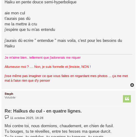
Haiku en pente douce semi-hyperbolique
s
a
g
aie mon cul
e
t'aurais pas dù
me la mettre à cru
j'espère que tu m'as entendu
j'aurais dù ecrire " entendue " mais voila, c'est pour les besoins du
Haiku
Je m'aime bien.. tellement que j'adorerais me niquer
Allumeuse moi ? .... Non, je suis formelle et j'insiste, NON !
j'ose même pas imaginer ce que vous faites en regardant mes photos ... ça me met
mal à l'aise rien que d'y penser
Steph
t
Volubile
Re: Haïkus du cul - en quatre lignes.
M
11 octobre 2025, 16:28
e
s
Moi contre toi, nous dormions, chaudement, en chien de fusil.
s
Tu bouges, tu te réveilles, entre tes fesses ma queue durcit.
a
g
Tu la sens, tu ondules, tu soupires tu tangues, tu souris...