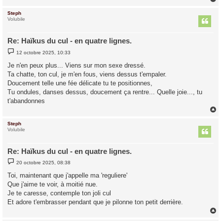
Steph
t
Volubile
Re: Haïkus du cul - en quatre lignes.
M
12 octobre 2025, 10:33
e
s
Je n'en peux plus... Viens sur mon sexe dressé.
s
Ta chatte, ton cul, je m'en fous, viens dessus t'empaler.
a
g
Doucement telle une fée délicate tu te positionnes,
e
Tu ondules, danses dessus, doucement ça rentre... Quelle joie..., tu
t'abandonnes
Steph
t
Volubile
Re: Haïkus du cul - en quatre lignes.
M
20 octobre 2025, 08:38
e
s
Toi, maintenant que j'appelle ma 'reguliere'
s
Que j'aime te voir, à moitié nue.
a
g
Je te caresse, contemple ton joli cul
e
Et adore t'embrasser pendant que je pilonne ton petit derrière.