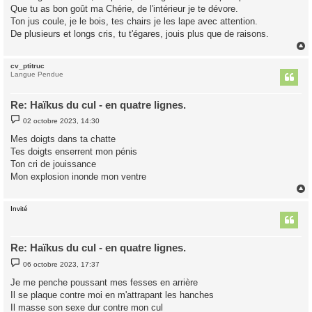
Que tu as bon goût ma Chérie, de l'intérieur je te dévore.
a
g
Ton jus coule, je le bois, tes chairs je les lape avec attention.
e
De plusieurs et longs cris, tu t'égares, jouis plus que de raisons.
cv_ptitruc
t
Langue Pendue
Re: Haïkus du cul - en quatre lignes.
M
02 octobre 2023, 14:30
e
s
Mes doigts dans ta chatte
s
Tes doigts enserrent mon pénis
a
g
Ton cri de jouissance
e
Mon explosion inonde mon ventre
Invité
t
Re: Haïkus du cul - en quatre lignes.
M
06 octobre 2023, 17:37
e
s
Je me penche poussant mes fesses en arrière
s
Il se plaque contre moi en m'attrapant les hanches
a
g
Il masse son sexe dur contre mon cul
e