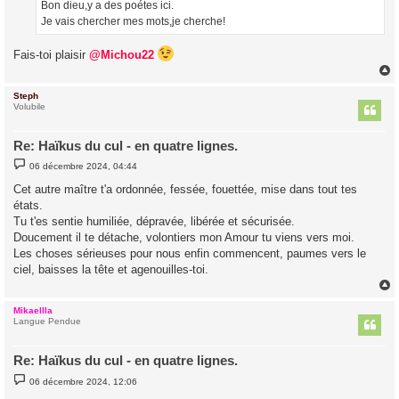
Bon dieu,y a des poétes ici.
e
Je vais chercher mes mots,je cherche!
Fais-toi plaisir
@Michou22
Steph
t
Volubile
Re: Haïkus du cul - en quatre lignes.
M
06 décembre 2024, 04:44
e
s
Cet autre maître t'a ordonnée, fessée, fouettée, mise dans tout tes
s
états.
a
g
Tu t'es sentie humiliée, dépravée, libérée et sécurisée.
e
Doucement il te détache, volontiers mon Amour tu viens vers moi.
Les choses sérieuses pour nous enfin commencent, paumes vers le
ciel, baisses la tête et agenouilles-toi.
Mikaellla
t
Langue Pendue
Re: Haïkus du cul - en quatre lignes.
M
06 décembre 2024, 12:06
e
s