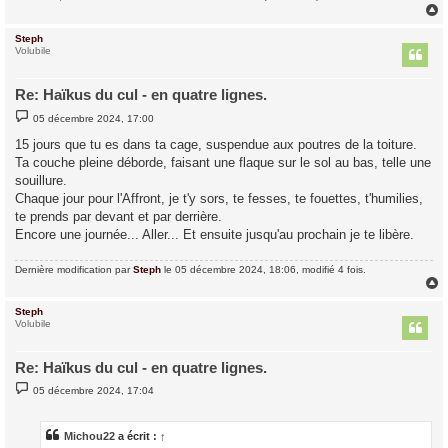
Steph
t
Volubile
Re: Haïkus du cul - en quatre lignes.
M
05 décembre 2024, 17:00
e
s
15 jours que tu es dans ta cage, suspendue aux poutres de la toiture.
s
Ta couche pleine déborde, faisant une flaque sur le sol au bas, telle une
a
g
souillure.
e
Chaque jour pour l'Affront, je t'y sors, te fesses, te fouettes, t'humilies,
te prends par devant et par derrière.
Encore une journée... Aller... Et ensuite jusqu'au prochain je te libère.
Dernière modification par
Steph
le 05 décembre 2024, 18:06, modifié 4 fois.
Steph
t
Volubile
Re: Haïkus du cul - en quatre lignes.
M
05 décembre 2024, 17:04
e
s
s
a
Michou22
a écrit :
↑
g