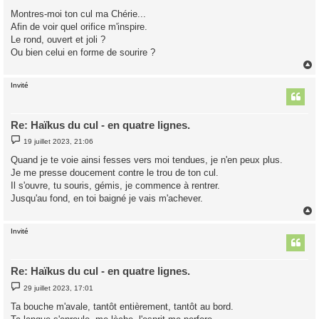
e
s
Montres-moi ton cul ma Chérie...
s
Afin de voir quel orifice m'inspire.
a
g
Le rond, ouvert et joli ?
e
Ou bien celui en forme de sourire ?
Invité
t
Re: Haïkus du cul - en quatre lignes.
M
19 juillet 2023, 21:06
e
s
Quand je te voie ainsi fesses vers moi tendues, je n'en peux plus.
s
Je me presse doucement contre le trou de ton cul.
a
g
Il s'ouvre, tu souris, gémis, je commence à rentrer.
e
Jusqu'au fond, en toi baigné je vais m'achever.
Invité
t
Re: Haïkus du cul - en quatre lignes.
M
29 juillet 2023, 17:01
e
s
Ta bouche m'avale, tantôt entièrement, tantôt au bord.
s
a