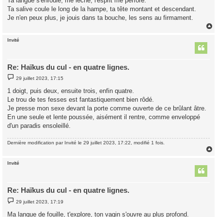
Ta langue s'enroule, me lèche, l'esprit me perfore.
g
Ta salive coule le long de la hampe, ta tête montant et descendant.
e
Je n'en peux plus, je jouis dans ta bouche, les sens au firmament.
Invité
t
Re: Haïkus du cul - en quatre lignes.
M
29 juillet 2023, 17:15
e
s
1 doigt, puis deux, ensuite trois, enfin quatre.
s
Le trou de tes fesses est fantastiquement bien rôdé.
a
g
Je presse mon sexe devant la porte comme ouverte de ce brûlant âtre.
e
En une seule et lente poussée, aisément il rentre, comme enveloppé
d'un paradis ensoleillé.
Dernière modification par
Invité
le 29 juillet 2023, 17:22, modifié 1 fois.
Invité
t
Re: Haïkus du cul - en quatre lignes.
M
29 juillet 2023, 17:19
e
s
Ma langue de fouille, t'explore, ton vagin s'ouvre au plus profond.
s