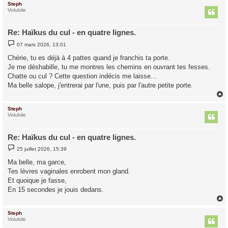
Steph
t
Volubile
Re: Haïkus du cul - en quatre lignes.
M
07 mars 2026, 13:01
e
s
Chérie, tu es déjà à 4 pattes quand je franchis ta porte.
s
Je me déshabille, tu me montres les chemins en ouvrant tes fesses.
a
g
Chatte ou cul ? Cette question indécis me laisse...
e
Ma belle salope, j'entrerai par l'une, puis par l'autre petite porte.
Steph
t
Volubile
Re: Haïkus du cul - en quatre lignes.
M
25 juillet 2026, 15:39
e
s
Ma belle, ma garce,
s
Tes lèvres vaginales enrobent mon gland.
a
g
Et quoique je fasse,
e
En 15 secondes je jouis dedans.
Steph
t
Volubile