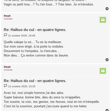
e
Vagin ou petit trou...? Tu t'en fous...? Très bien. Je m'introduis.
Steph
t
Volubile
Re: Haïkus du cul - en quatre lignes.
M
11 octobre 2025, 18:49
e
s
Quelle salope tu es... Tu es la meilleure.
s
Sur mon sexe érigé, à ta porte tu ondules.
a
g
Doucement tu t'empales, tu t'encules...
e
Mon dieu... Ça rentre comme dans du beurre.
Steph
t
Volubile
Re: Haïkus du cul - en quatre lignes.
M
12 octobre 2025, 10:20
e
s
Avec toi, moi simple homme j'ai des ailes.
s
Super baiseur, bonne bite, dieu du sexe tu m'appelles.
a
g
Ton sourire, ta voix, tes gestes, tes fesses, tout en toi m'interpelle.
e
C'est toi la soumise, pourtant j'accoure quand tu me heles