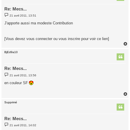
Re: Mecs...
M
21 avril 2011, 13:51
e
s
J'apporte aussi ma modeste Contribution
s
a
g
e
[Vous devez vous connecter ou vous inscrire pour voir ce lien]
BjEd9a10
t
Re: Mecs...
M
21 avril 2011, 13:56
e
s
en couleur SF
s
a
g
e
Supprimé
t
Re: Mecs...
M
21 avril 2011, 14:02
e