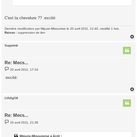
C'est ta chevelure ?? :excité:
Dernière modification par
Mipute-Misoumise
le 20 avril 2011, 21:40, modifié 1 fois.
Raison :
suppression de lien
Supprimé
t
Re: Mecs...
M
20 avril 2011, 17:34
e
s
:excité:
s
a
g
e
LVb6gO8
t
Re: Mecs...
M
20 avril 2011, 21:36
e
s
s
a
Mipute-Misoumise a écrit :