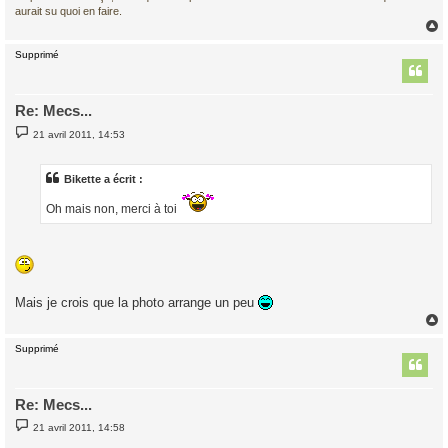
aurait su quoi en faire.
Supprimé
t
Re: Mecs...
M
21 avril 2011, 14:53
e
s
s
a
Bikette a écrit :
g
e
Oh mais non, merci à toi
Mais je crois que la photo arrange un peu
Supprimé
t
Re: Mecs...
M
21 avril 2011, 14:58
e
s