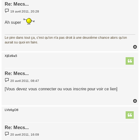
Re: Mecs...
M
19 avril 2011, 20:28
e
s
s
Ah super
a
g
e
Le pire dans tout ça, c'est qu'on n'a pas droit à une deuxième chance alors qu'on
aurait su quoi en faire.
XjEd9a5
t
Re: Mecs...
M
20 avril 2011, 08:47
e
s
[Vous devez vous connecter ou vous inscrire pour voir ce lien]
s
a
g
e
LVb6gO8
t
Re: Mecs...
M
20 avril 2011, 16:09
e