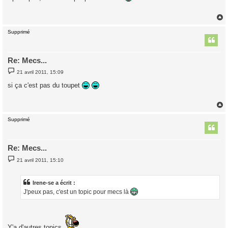
s
a
g
e
Supprimé
t
Re: Mecs...
M
21 avril 2011, 15:09
e
s
si ça c'est pas du toupet
s
a
g
e
Supprimé
t
Re: Mecs...
M
21 avril 2011, 15:10
e
s
s
a
Irene-se a écrit :
g
J'peux pas, c'est un topic pour mecs là
e
Y'a d'autres topics