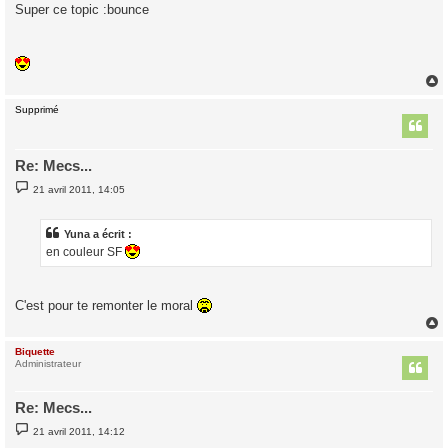
s
Super ce topic :bounce
s
a
g
e
Supprimé
t
Re: Mecs...
M
21 avril 2011, 14:05
e
s
s
a
Yuna a écrit :
g
en couleur SF
e
C'est pour te remonter le moral
Biquette
t
Administrateur
Re: Mecs...
M
21 avril 2011, 14:12
e