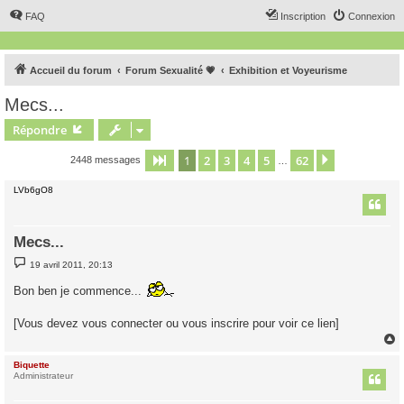
FAQ
Inscription
Connexion
Accueil du forum
Forum Sexualité 💗
Exhibition et Voyeurisme
Mecs...
Répondre
1
2
3
4
5
62
Page
1
sur
62
Suivant
2448 messages
…
LVb6gO8
Mecs...
M
19 avril 2011, 20:13
e
s
Bon ben je commence...
s
a
g
[Vous devez vous connecter ou vous inscrire pour voir ce lien]
e
Biquette
t
Administrateur