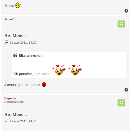
Merci
Tenro78
t
Re: Mecs...
M
21 avril 2011, 14:36
e
s
s
a
Bikette a écrit :
g
e
Oh punaise, quel corps
J'avoue je suis jaloux
Biquette
t
Administrateur
Re: Mecs...
M
21 avril 2011, 14:43
e
s
s