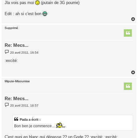
s
Jla vois pas moi
(putain de 3G pourrie)
s
a
g
Edit : ah si c'est bon
e
Supprimé
t
Re: Mecs...
M
20 avril 2011, 16:54
e
s
:excité:
s
a
g
e
Mipute-Misoumise
t
Re: Mecs...
M
20 avril 2011, 16:57
e
s
s
a
Pada a écrit :
g
Bon ben je commence...
e
C'est quoi en blanc qui dépasse ?? un Gode ?? :excité: :excité: