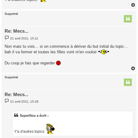
Supprimé
t
Re: Mecs...
M
21 avril 2011, 15:11
e
s
Non mais tu vois... si on commence à dériver du but initial du topic...
s
bah il va fermer et toutes les filles vont m'en vouloir
a
g
e
Du coup je fais que regarder
Supprimé
t
Re: Mecs...
M
21 avril 2011, 15:28
e
s
s
a
Superflou a écrit :
g
e
Y'a d'autres topics