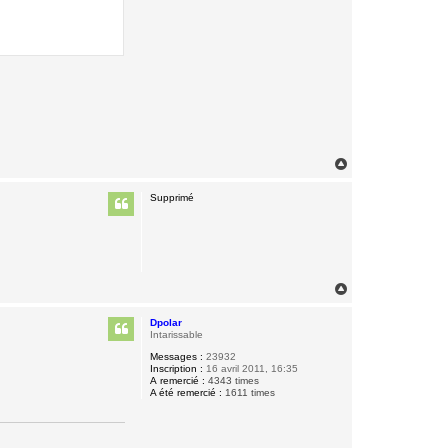
H
a
u
Supprimé
t
H
a
u
Dpolar
t
Intarissable
Messages :
23932
Inscription :
16 avril 2011, 16:35
A remercié :
4343 times
A été remercié :
1611 times