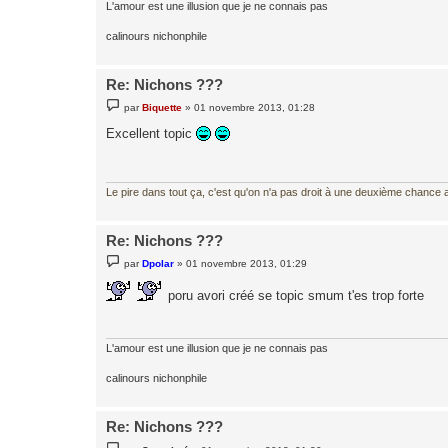
L'amour est une illusion que je ne connais pas
calinours nichonphile
Re: Nichons ???
M
par
Biquette
»
01 novembre 2013, 01:28
e
s
Excellent topic
s
a
g
e
Le pire dans tout ça, c'est qu'on n'a pas droit à une deuxième chance al
Re: Nichons ???
M
par
Dpolar
»
01 novembre 2013, 01:29
e
s
poru avori créé se topic smum t'es trop forte
s
a
g
e
L'amour est une illusion que je ne connais pas
calinours nichonphile
Re: Nichons ???
M