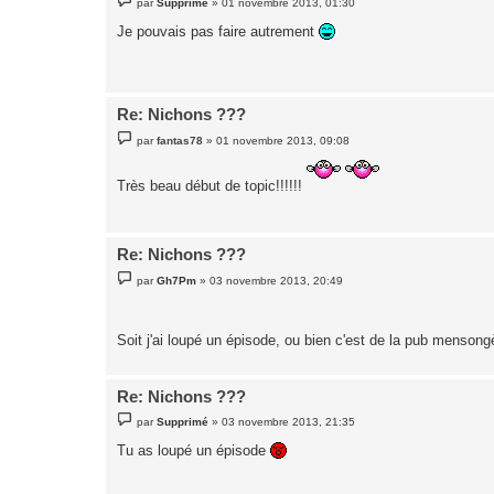
par
Supprimé
»
01 novembre 2013, 01:30
e
s
Je pouvais pas faire autrement
s
a
g
e
Re: Nichons ???
M
par
fantas78
»
01 novembre 2013, 09:08
e
s
s
Très beau début de topic!!!!!!
a
g
e
Re: Nichons ???
M
par
Gh7Pm
»
03 novembre 2013, 20:49
e
s
s
a
Soit j'ai loupé un épisode, ou bien c'est de la pub mensong
g
e
Re: Nichons ???
M
par
Supprimé
»
03 novembre 2013, 21:35
e
s
Tu as loupé un épisode
s
a
g