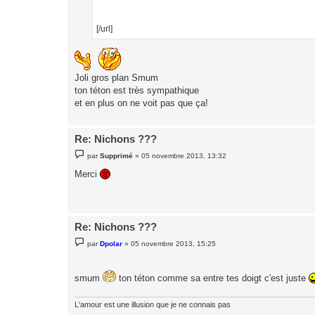
[/url]
Joli gros plan Smum
ton téton est très sympathique
et en plus on ne voit pas que ça!
Re: Nichons ???
M
par
Supprimé
»
05 novembre 2013, 13:32
e
s
Merci
s
a
g
e
Re: Nichons ???
M
par
Dpolar
»
05 novembre 2013, 15:25
e
s
s
a
smum
ton téton comme sa entre tes doigt c'est juste
g
e
L'amour est une illusion que je ne connais pas