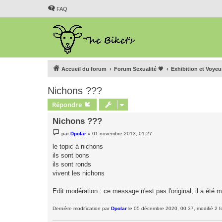
FAQ
Accueil du forum
Forum Sexualité 💗
Exhibition et Voye
Nichons ???
Répondre
Nichons ???
M
par
Dpolar
»
01 novembre 2013, 01:27
e
s
le topic à nichons
s
ils sont bons
a
g
ils sont ronds
e
vivent les nichons
Edit modération : ce message n'est pas l'original, il a été
Dernière modification par
Dpolar
le 05 décembre 2020, 00:37, modifié 2 fo