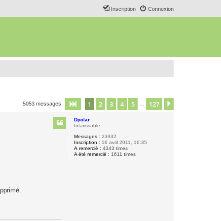
Inscription
Connexion
1
2
3
4
5
127
Page
1
sur
127
Suivant
5053 messages
…
Dpolar
Intarissable
Messages :
23932
Inscription :
16 avril 2011, 16:35
A remercié :
4343 times
A été remercié :
1611 times
upprimé.