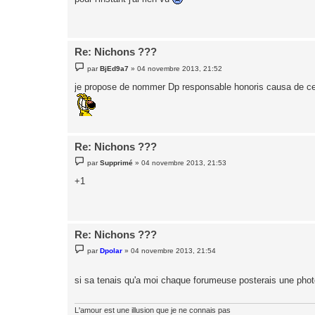
s
a
g
e
Re: Nichons ???
M
par
BjEd9a7
»
04 novembre 2013, 21:52
e
s
je propose de nommer Dp responsable honoris causa de ce 
s
a
g
e
Re: Nichons ???
M
par
Supprimé
»
04 novembre 2013, 21:53
e
s
+1
s
a
g
e
Re: Nichons ???
M
par
Dpolar
»
04 novembre 2013, 21:54
e
s
s
si sa tenais qu'a moi chaque forumeuse posterais une phot
a
g
e
L'amour est une illusion que je ne connais pas