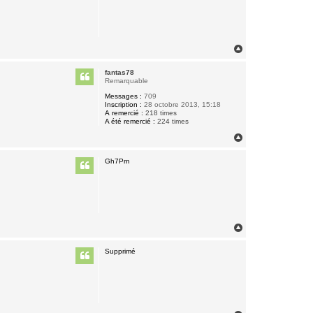
H
a
u
fantas78
t
Remarquable
Messages :
709
Inscription :
28 octobre 2013, 15:18
A remercié :
218 times
A été remercié :
224 times
H
a
u
Gh7Pm
t
H
a
u
Supprimé
t