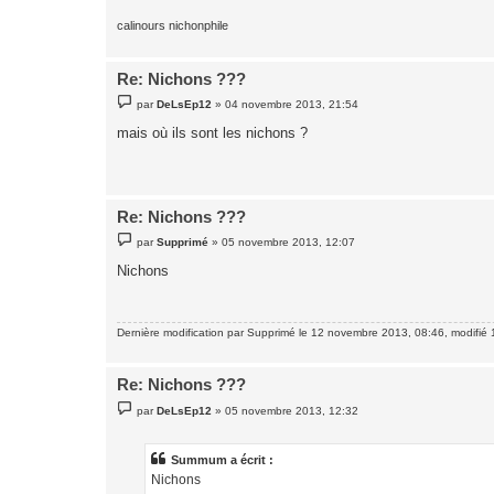
calinours nichonphile
Re: Nichons ???
M
par
DeLsEp12
»
04 novembre 2013, 21:54
e
s
mais où ils sont les nichons ?
s
a
g
e
Re: Nichons ???
M
par
Supprimé
»
05 novembre 2013, 12:07
e
s
Nichons
s
a
g
e
Dernière modification par
Supprimé
le 12 novembre 2013, 08:46, modifié 1
Re: Nichons ???
M
par
DeLsEp12
»
05 novembre 2013, 12:32
e
s
s
a
Summum a écrit :
g
Nichons
e