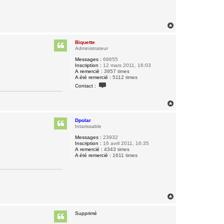
H
a
u
Biquette
t
Administrateur
Messages :
68655
Inscription :
12 mars 2011, 16:03
A remercié :
3957 times
A été remercié :
5112 times
C
Contact :
o
n
t
H
a
a
c
u
t
Dpolar
t
e
Intarissable
r
B
Messages :
23932
i
Inscription :
16 avril 2011, 16:35
q
A remercié :
4343 times
u
A été remercié :
1611 times
e
t
t
e
H
a
u
Supprimé
t