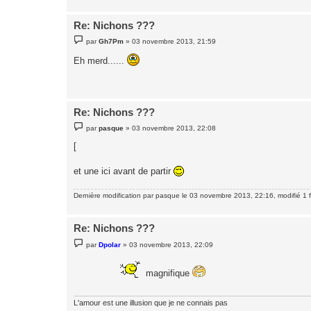
e
Re: Nichons ???
M
par
Gh7Pm
»
03 novembre 2013, 21:59
e
s
Eh merd......
s
a
g
e
Re: Nichons ???
M
par
pasque
»
03 novembre 2013, 22:08
e
s
[
s
a
g
et une ici avant de partir
e
Dernière modification par
pasque
le 03 novembre 2013, 22:16, modifié 1 f
Re: Nichons ???
M
par
Dpolar
»
03 novembre 2013, 22:09
e
s
s
magnifique
a
g
e
L'amour est une illusion que je ne connais pas