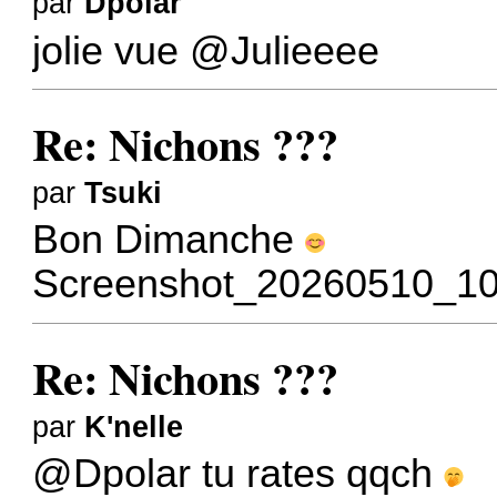
par
Dpolar
jolie vue
@Julieeee
Re: Nichons ???
par
Tsuki
Bon Dimanche
Screenshot_20260510_103
Re: Nichons ???
par
K'nelle
@Dpolar
tu rates qqch