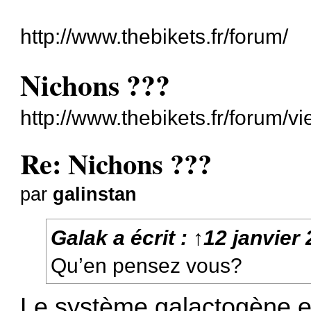
http://www.thebikets.fr/forum/
Nichons ???
http://www.thebikets.fr/forum/
Re: Nichons ???
par
galinstan
Galak
a écrit :
↑
12 janvier 
Qu’en pensez vous?
Le système galactogène es