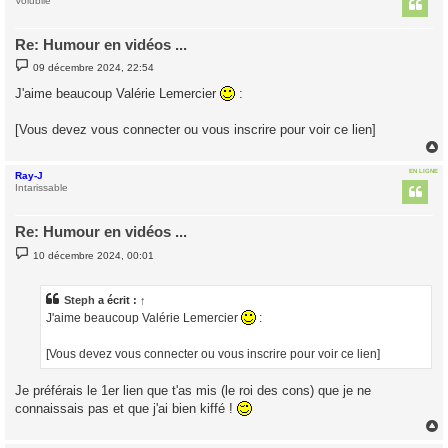
t
Volubile
Re: Humour en vidéos ...
M
09 décembre 2024, 22:54
e
s
J'aime beaucoup Valérie Lemercier
:
s
a
g
[Vous devez vous connecter ou vous inscrire pour voir ce lien]
e
EN LIGNE
Ray-J
t
Intarissable
Re: Humour en vidéos ...
M
10 décembre 2024, 00:01
e
s
s
a
Steph
a écrit :
↑
g
J'aime beaucoup Valérie Lemercier
:
e
[Vous devez vous connecter ou vous inscrire pour voir ce lien]
Je préférais le 1er lien que t'as mis (le roi des cons) que je ne
connaissais pas et que j'ai bien kiffé !