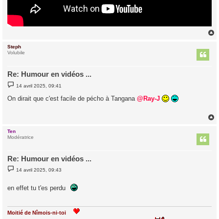
Steph
t
Volubile
Re: Humour en vidéos ...
M
14 avril 2025, 09:41
e
s
On dirait que c'est facile de pécho à Tangana
@Ray-J
s
a
g
e
Ten
t
Modératrice
Re: Humour en vidéos ...
M
14 avril 2025, 09:43
e
s
s
en effet tu t'es perdu
a
g
e
Moitié de Nîmois-ni-toi