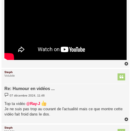
Steph
t
Volubile
Re: Humour en vidéos ...
M
07 décembre 2024, 11:46
e
s
Top ta vidéo
@Ray-J
s
a
Je ne suis pas trop au courant de l'actualité mais ce que montre cette
g
vidéo fait froid dans le dos.
e
Steph