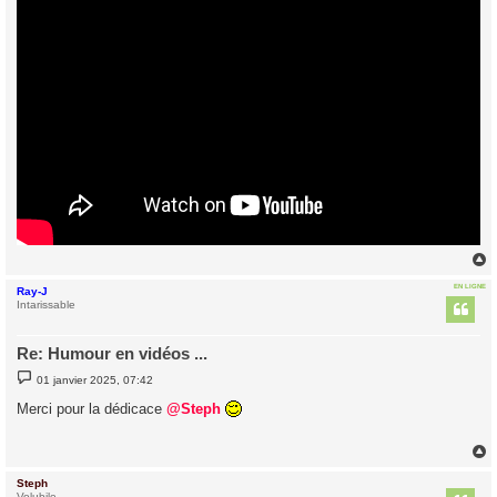
EN LIGNE
Ray-J
t
Intarissable
Re: Humour en vidéos ...
M
01 janvier 2025, 07:42
e
s
Merci pour la dédicace
@Steph
s
a
g
e
Steph
t
Volubile