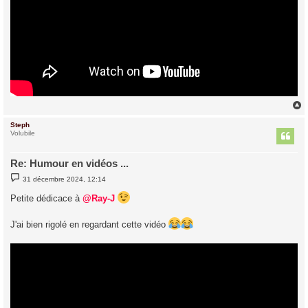
Steph
t
Volubile
Re: Humour en vidéos ...
M
31 décembre 2024, 12:14
e
s
Petite dédicace à
@Ray-J
s
a
g
J'ai bien rigolé en regardant cette vidéo
e