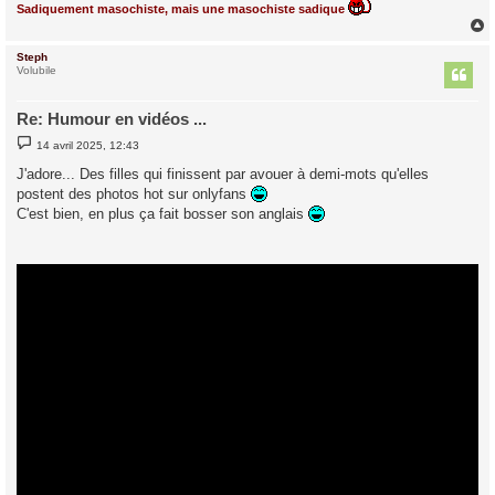
Sadiquement masochiste, mais une masochiste sadique
Steph
t
Volubile
Re: Humour en vidéos ...
M
14 avril 2025, 12:43
e
s
J'adore... Des filles qui finissent par avouer à demi-mots qu'elles
s
postent des photos hot sur onlyfans
a
g
C'est bien, en plus ça fait bosser son anglais
e