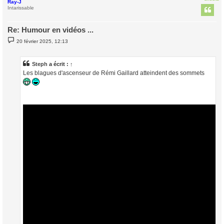
Ray-J
t
Intarissable
Re: Humour en vidéos ...
M
20 février 2025, 12:13
e
s
s
a
Steph
a écrit :
↑
g
Les blagues d'ascenseur de Rémi Gaillard atteindent des sommets
e