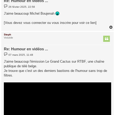
Re: Humour en vidéos ...
M
26 février 2025, 22:58
e
s
J'aime beaucoup Michel Boujenah
s
a
g
[Vous devez vous connecter ou vous inscrire pour voir ce lien]
e
Steph
t
Volubile
Re: Humour en vidéos ...
M
07 mars 2025, 11:48
e
s
J'aime beaucoup l'émission Le Grand Cactus sur RTBF, une chaîne
s
publique de télé belge.
a
g
Je trouve que c'est un des derniers bastions de l'humour sans trop de
e
filtres.