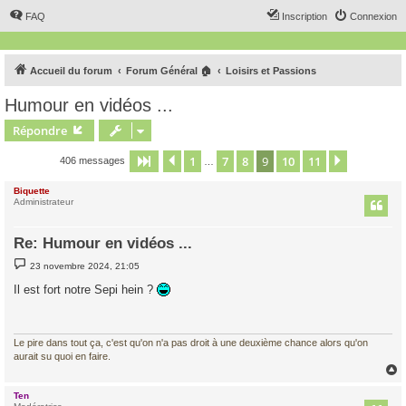
FAQ
Inscription
Connexion
Accueil du forum
Forum Général 🏠
Loisirs et Passions
Humour en vidéos ...
Répondre
1
7
8
9
10
11
Page
9
Précédent
sur
11
Suivant
406 messages
…
Biquette
Administrateur
Re: Humour en vidéos ...
M
23 novembre 2024, 21:05
e
s
Il est fort notre Sepi hein ?
s
a
g
e
Le pire dans tout ça, c'est qu'on n'a pas droit à une deuxième chance alors qu'on
aurait su quoi en faire.
Ten