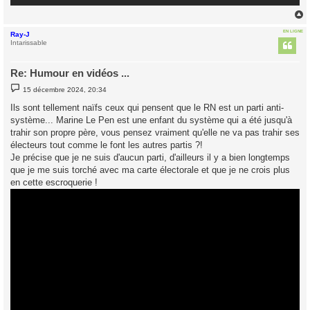
EN LIGNE
Ray-J
t
Intarissable
Re: Humour en vidéos ...
M
15 décembre 2024, 20:34
e
s
Ils sont tellement naïfs ceux qui pensent que le RN est un parti anti-
s
système... Marine Le Pen est une enfant du système qui a été jusqu'à
a
g
trahir son propre père, vous pensez vraiment qu'elle ne va pas trahir ses
e
électeurs tout comme le font les autres partis ?!
Je précise que je ne suis d'aucun parti, d'ailleurs il y a bien longtemps
que je me suis torché avec ma carte électorale et que je ne crois plus
en cette escroquerie !