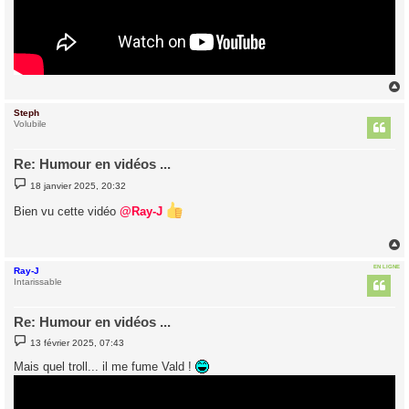
Steph
t
Volubile
Re: Humour en vidéos ...
M
18 janvier 2025, 20:32
e
s
Bien vu cette vidéo
@Ray-J
s
a
g
e
EN LIGNE
Ray-J
t
Intarissable
Re: Humour en vidéos ...
M
13 février 2025, 07:43
e
s
Mais quel troll... il me fume Vald !
s
a
g
e