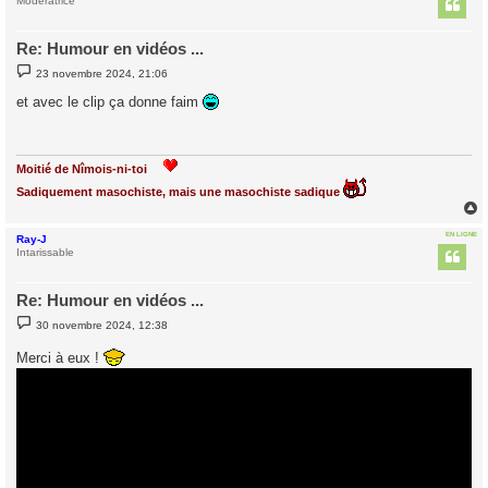
t
Modératrice
Re: Humour en vidéos ...
M
23 novembre 2024, 21:06
e
s
et avec le clip ça donne faim
s
a
g
e
Moitié de Nîmois-ni-toi
Sadiquement masochiste, mais une masochiste sadique
EN LIGNE
Ray-J
t
Intarissable
Re: Humour en vidéos ...
M
30 novembre 2024, 12:38
e
s
Merci à eux !
s
a
g
e