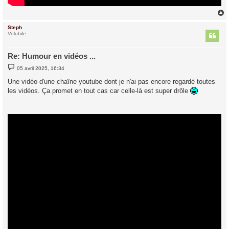
Steph
t
Volubile
Re: Humour en vidéos ...
M
05 avril 2025, 16:34
e
s
Une vidéo d'une chaîne youtube dont je n'ai pas encore regardé toutes
s
les vidéos. Ça promet en tout cas car celle-là est super drôle
a
g
e