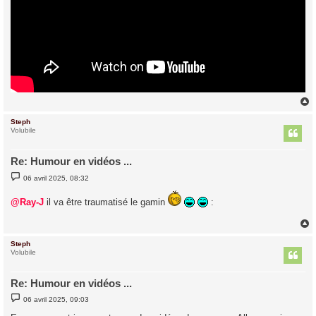
Steph
t
Volubile
Re: Humour en vidéos ...
M
06 avril 2025, 08:32
e
s
s
@Ray-J
il va être traumatisé le gamin
:
a
g
e
Steph
t
Volubile
Re: Humour en vidéos ...
M
06 avril 2025, 09:03
e
s