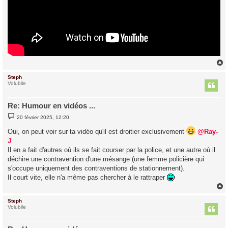
Steph
t
Volubile
Re: Humour en vidéos ...
M
20 février 2025, 12:20
e
s
Oui, on peut voir sur ta vidéo qu'il est droitier exclusivement
@Ray-
s
a
J
g
Il en a fait d'autres où ils se fait courser par la police, et une autre où il
e
déchire une contravention d'une mésange (une femme policière qui
s'occupe uniquement des contraventions de stationnement).
Il court vite, elle n'a même pas chercher à le rattraper
Steph
t
Volubile