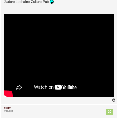
J'adore la chaîne Culture Pub
s
a
g
e
Steph
t
Volubile