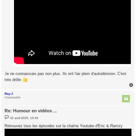
Je ne connaissais pas non plus. Ils ont l'air plein d'autodérision. C'est
très drôle
Ray-J
t
Intarissable
Re: Humour en vidéos ...
M
02 avril 2026, 15:43
e
s
Retrouvez tous les épisodes sur la chaîne Youtube d'Eric & Ramzy
s
a
g