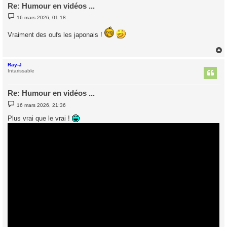
Re: Humour en vidéos ...
M
16 mars 2026, 01:18
e
s
s
Vraiment des oufs les japonais !
a
g
e
Ray-J
t
Intarissable
Re: Humour en vidéos ...
M
16 mars 2026, 21:36
e
s
Plus vrai que le vrai !
s
a
g
e