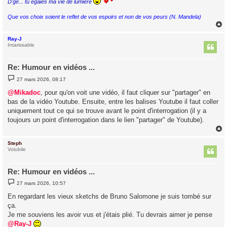
D'gé... tu égaies ma vie de lumière
Que vos choix soient le reflet de vos espoirs et non de vos peurs (N. Mandela)
Ray-J
t
Intarissable
Re: Humour en vidéos ...
M
27 mars 2026, 08:17
e
s
@Mikadoc
, pour qu'on voit une vidéo, il faut cliquer sur "partager" en
s
bas de la vidéo Youtube. Ensuite, entre les balises Youtube il faut coller
a
g
uniquement tout ce qui se trouve avant le point d'interrogation (il y a
e
toujours un point d'interrogation dans le lien "partager" de Youtube).
Steph
t
Volubile
Re: Humour en vidéos ...
M
27 mars 2026, 10:57
e
s
En regardant les vieux sketchs de Bruno Salomone je suis tombé sur
s
ça.
a
g
Je me souviens les avoir vus et j'étais plié. Tu devrais aimer je pense
e
@Ray-J