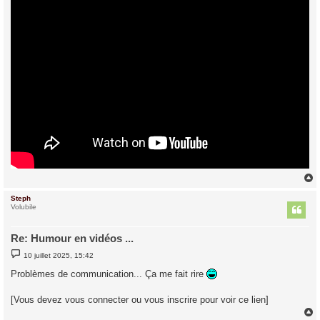
Steph
t
Volubile
Re: Humour en vidéos ...
M
10 juillet 2025, 15:42
e
s
Problèmes de communication... Ça me fait rire
s
a
g
[Vous devez vous connecter ou vous inscrire pour voir ce lien]
e