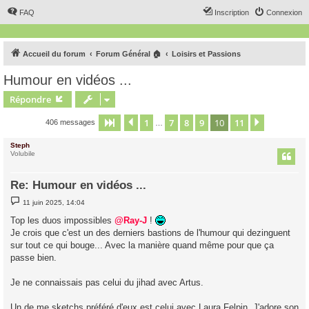
FAQ
Inscription
Connexion
Accueil du forum
Forum Général 🏠
Loisirs et Passions
Humour en vidéos ...
Répondre
1
7
8
9
10
11
Page
10
Précédent
sur
11
Suivant
406 messages
…
Steph
Volubile
Re: Humour en vidéos ...
M
11 juin 2025, 14:04
e
s
Top les duos impossibles
@Ray-J
!
s
Je crois que c'est un des derniers bastions de l'humour qui dezinguent
a
g
sur tout ce qui bouge... Avec la manière quand même pour que ça
e
passe bien.
Je ne connaissais pas celui du jihad avec Artus.
Un de me sketchs préféré d'eux est celui avec Laura Felpin. J'adore son