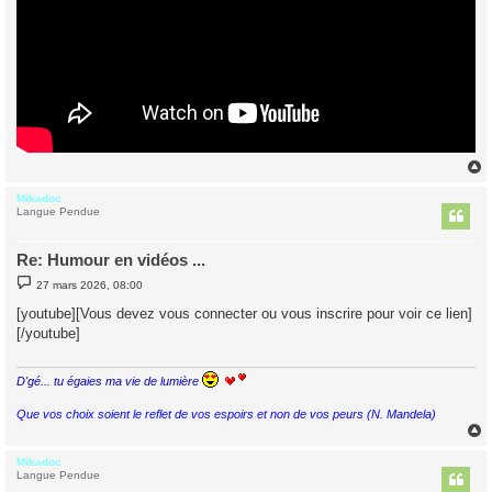
Mikadoc
t
Langue Pendue
Re: Humour en vidéos ...
M
27 mars 2026, 08:00
e
s
[youtube][Vous devez vous connecter ou vous inscrire pour voir ce lien]
s
[/youtube]
a
g
e
D'gé... tu égaies ma vie de lumière
Que vos choix soient le reflet de vos espoirs et non de vos peurs (N. Mandela)
Mikadoc
t
Langue Pendue