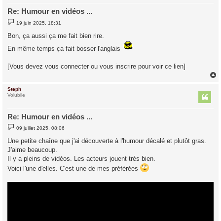
Re: Humour en vidéos ...
M
19 juin 2025, 18:31
e
s
Bon, ça aussi ça me fait bien rire.
s
a
En même temps ça fait bosser l'anglais
g
e
[Vous devez vous connecter ou vous inscrire pour voir ce lien]
Steph
t
Volubile
Re: Humour en vidéos ...
M
09 juillet 2025, 08:06
e
s
Une petite chaîne que j'ai découverte à l'humour décalé et plutôt gras.
s
J'aime beaucoup.
a
g
Il y a pleins de vidéos. Les acteurs jouent très bien.
e
Voici l'une d'elles. C'est une de mes préférées