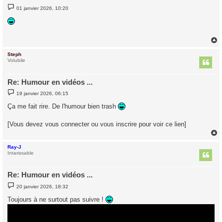
M
01 janvier 2026, 10:20
e
s
s
a
g
e
Steph
t
Volubile
Re: Humour en vidéos ...
M
19 janvier 2026, 06:15
e
s
Ça me fait rire. De l'humour bien trash
s
a
g
[Vous devez vous connecter ou vous inscrire pour voir ce lien]
e
Ray-J
t
Intarissable
Re: Humour en vidéos ...
M
20 janvier 2026, 18:32
e
s
Toujours à ne surtout pas suivre !
s
a
g
e