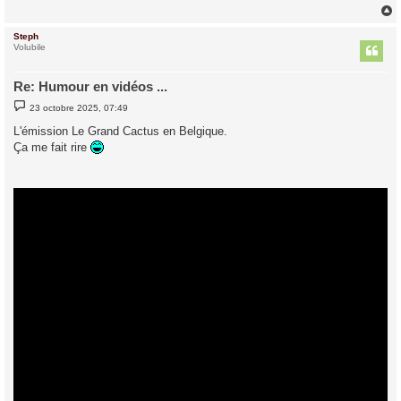
Steph
t
Volubile
Re: Humour en vidéos ...
M
23 octobre 2025, 07:49
e
s
L'émission Le Grand Cactus en Belgique.
s
Ça me fait rire
a
g
e