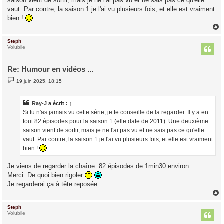
saison vient de sortir, mais je ne l'ai pas vu et ne sais pas ce qu'elle
vaut. Par contre, la saison 1 je l'ai vu plusieurs fois, et elle est vraiment
bien !
Steph
t
Volubile
Re: Humour en vidéos ...
M
19 juin 2025, 18:15
e
s
s
a
Ray-J
a écrit :
↑
g
Si tu n'as jamais vu cette série, je te conseille de la regarder. Il y a en
e
tout 82 épisodes pour la saison 1 (elle date de 2011). Une deuxième
saison vient de sortir, mais je ne l'ai pas vu et ne sais pas ce qu'elle
vaut. Par contre, la saison 1 je l'ai vu plusieurs fois, et elle est vraiment
bien !
Je viens de regarder la chaîne. 82 épisodes de 1min30 environ.
Merci. De quoi bien rigoler
Je regarderai ça à tête reposée.
Steph
t
Volubile