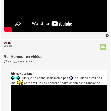
Steph
t
Volubile
Re: Humour en vidéos ...
M
28 mars 2026, 21:36
e
s
s
a
Ray-J
a écrit :
↑
g
Putain je ne connaissais même pas
Et ouais ça a l'air pas
e
mal
ça me fait un peu penser à "Kaïra shopping" à l'ancienne.