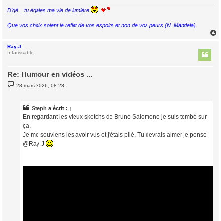
D'gé... tu égaies ma vie de lumière
Que vos choix soient le reflet de vos espoirs et non de vos peurs (N. Mandela)
Ray-J
t
Intarissable
Re: Humour en vidéos ...
M
28 mars 2026, 08:28
e
s
s
a
Steph
a écrit :
↑
g
En regardant les vieux sketchs de Bruno Salomone je suis tombé sur
e
ça.
Je me souviens les avoir vus et j'étais plié. Tu devrais aimer je pense
@Ray-J