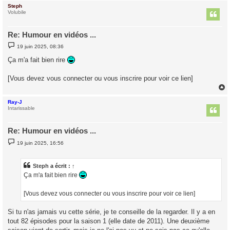
Steph
t
Volubile
Re: Humour en vidéos ...
M
19 juin 2025, 08:36
e
s
Ça m'a fait bien rire
s
a
g
[Vous devez vous connecter ou vous inscrire pour voir ce lien]
e
Ray-J
t
Intarissable
Re: Humour en vidéos ...
M
19 juin 2025, 16:56
e
s
s
a
Steph
a écrit :
↑
g
Ça m'a fait bien rire
e
[Vous devez vous connecter ou vous inscrire pour voir ce lien]
Si tu n'as jamais vu cette série, je te conseille de la regarder. Il y a en
tout 82 épisodes pour la saison 1 (elle date de 2011). Une deuxième