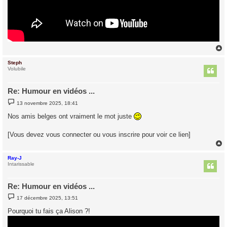
Steph
t
Volubile
Re: Humour en vidéos ...
M
13 novembre 2025, 18:41
e
s
Nos amis belges ont vraiment le mot juste
s
a
g
[Vous devez vous connecter ou vous inscrire pour voir ce lien]
e
Ray-J
t
Intarissable
Re: Humour en vidéos ...
M
17 décembre 2025, 13:51
e
s
Pourquoi tu fais ça Alison ?!
s
a
g