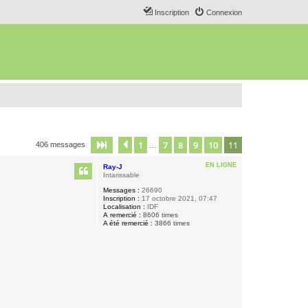
Inscription
Connexion
1
7
8
9
10
11
Page
11
Précédent
sur
11
406 messages
…
EN LIGNE
Ray-J
Intarissable
Messages :
26690
Inscription :
17 octobre 2021, 07:47
Localisation :
IDF
A remercié :
8606 times
A été remercié :
3866 times