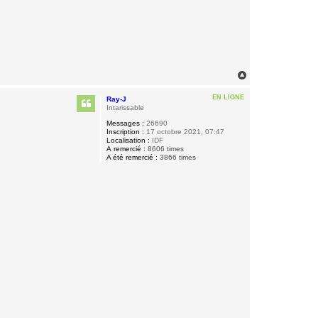
H
a
u
EN LIGNE
Ray-J
t
Intarissable
Messages :
26690
Inscription :
17 octobre 2021, 07:47
Localisation :
IDF
A remercié :
8606 times
A été remercié :
3866 times