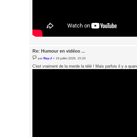
Re: Humour en vidéos ...
M
par
Ray-J
»
19 juillet 2026, 15:33
e
s
C'est vraiment de la merde la télé ! Mais parfois il y a q
s
a
g
e