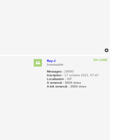
H
a
u
EN LIGNE
Ray-J
t
Intarissable
Messages :
26690
Inscription :
17 octobre 2021, 07:47
Localisation :
IDF
A remercié :
8606 times
A été remercié :
3866 times