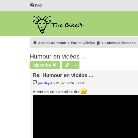
FAQ
Accueil du forum
Forum Général 🏠
Loisirs et Passions
Humour en vidéos ...
Répondre
Re: Humour en vidéos ...
M
par
Ray-J
»
21 juin 2026, 01:03
e
s
Attention ça s'entraîne dur
s
a
g
e