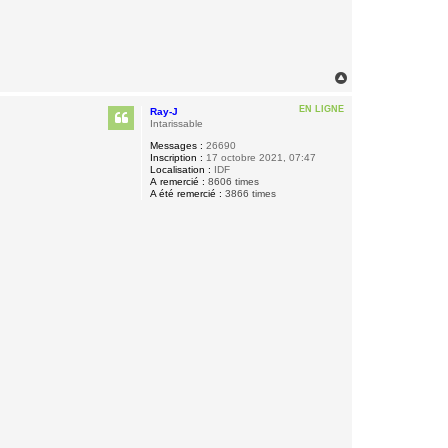
H
a
u
EN LIGNE
Ray-J
t
Intarissable
Messages :
26690
Inscription :
17 octobre 2021, 07:47
Localisation :
IDF
A remercié :
8606 times
A été remercié :
3866 times