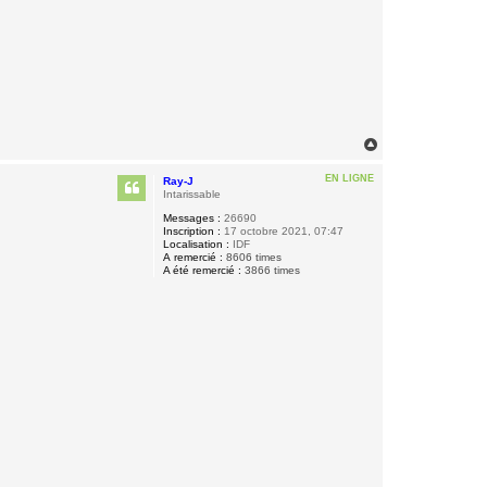
H
a
u
EN LIGNE
Ray-J
t
Intarissable
Messages :
26690
Inscription :
17 octobre 2021, 07:47
Localisation :
IDF
A remercié :
8606 times
A été remercié :
3866 times