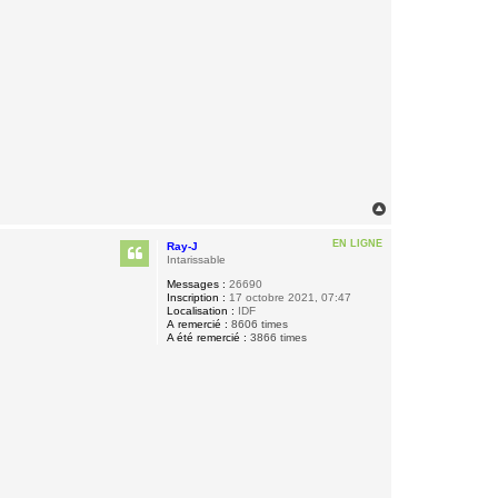
H
a
u
EN LIGNE
Ray-J
t
Intarissable
Messages :
26690
Inscription :
17 octobre 2021, 07:47
Localisation :
IDF
A remercié :
8606 times
A été remercié :
3866 times