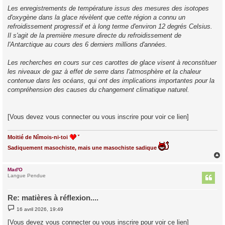
Les enregistrements de température issus des mesures des isotopes
d'oxygène dans la glace révèlent que cette région a connu un
refroidissement progressif et à long terme d'environ 12 degrés Celsius.
Il s'agit de la première mesure directe du refroidissement de
l'Antarctique au cours des 6 derniers millions d'années.
Les recherches en cours sur ces carottes de glace visent à reconstituer
les niveaux de gaz à effet de serre dans l'atmosphère et la chaleur
contenue dans les océans, qui ont des implications importantes pour la
compréhension des causes du changement climatique naturel.
[Vous devez vous connecter ou vous inscrire pour voir ce lien]
Moitié de Nîmois-ni-toi
Sadiquement masochiste, mais une masochiste sadique
Mad'O
t
Langue Pendue
Re: matières à réflexion....
M
16 avril 2026, 19:49
e
s
[Vous devez vous connecter ou vous inscrire pour voir ce lien]
s