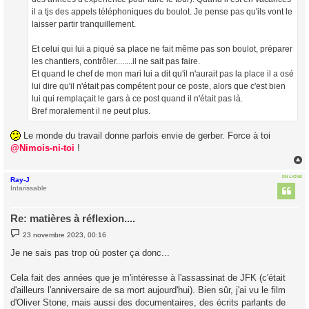
il a tjs des appels téléphoniques du boulot. Je pense pas qu'ils vont le
laisser partir tranquillement.
Et celui qui lui a piqué sa place ne fait même pas son boulot, préparer
les chantiers, contrôler........il ne sait pas faire.
Et quand le chef de mon mari lui a dit qu'il n'aurait pas la place il a osé
lui dire qu'il n'était pas compétent pour ce poste, alors que c'est bien
lui qui remplaçait le gars à ce post quand il n'était pas là.
Bref moralement il ne peut plus.
Le monde du travail donne parfois envie de gerber. Force à toi
@Nimois-ni-toi
!
EN LIGNE
Ray-J
t
Intarissable
Re: matières à réflexion....
M
23 novembre 2023, 00:16
e
s
Je ne sais pas trop où poster ça donc...
s
a
g
Cela fait des années que je m'intéresse à l'assassinat de JFK (c'était
e
d'ailleurs l'anniversaire de sa mort aujourd'hui). Bien sûr, j'ai vu le film
d'Oliver Stone, mais aussi des documentaires, des écrits parlants de