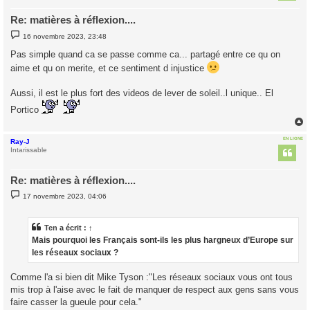
Re: matières à réflexion....
M
16 novembre 2023, 23:48
e
s
Pas simple quand ca se passe comme ca... partagé entre ce qu on
s
a
aime et qu on merite, et ce sentiment d injustice
g
e
Aussi, il est le plus fort des videos de lever de soleil..l unique.. El
Portico
EN LIGNE
Ray-J
t
Intarissable
Re: matières à réflexion....
M
17 novembre 2023, 04:06
e
s
s
a
Ten
a écrit :
↑
g
Mais pourquoi les Français sont-ils les plus hargneux d’Europe sur
e
les réseaux sociaux ?
Comme l'a si bien dit Mike Tyson :"Les réseaux sociaux vous ont tous
mis trop à l'aise avec le fait de manquer de respect aux gens sans vous
faire casser la gueule pour cela."