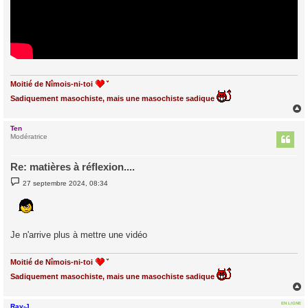
Moitié de Nîmois-ni-toi
Sadiquement masochiste, mais une masochiste sadique
Ten
t
Modératrice
Re: matières à réflexion....
M
27 septembre 2024, 08:34
e
s
s
a
g
e
Je n'arrive plus à mettre une vidéo
Moitié de Nîmois-ni-toi
Sadiquement masochiste, mais une masochiste sadique
EN LIGNE
Ray-J