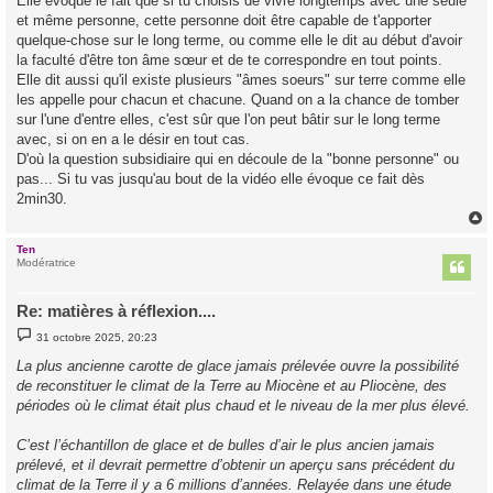
Elle évoque le fait que si tu choisis de vivre longtemps avec une seule
et même personne, cette personne doit être capable de t'apporter
quelque-chose sur le long terme, ou comme elle le dit au début d'avoir
la faculté d'être ton âme sœur et de te correspondre en tout points.
Elle dit aussi qu'il existe plusieurs "âmes soeurs" sur terre comme elle
les appelle pour chacun et chacune. Quand on a la chance de tomber
sur l'une d'entre elles, c'est sûr que l'on peut bâtir sur le long terme
avec, si on en a le désir en tout cas.
D'où la question subsidiaire qui en découle de la "bonne personne" ou
pas... Si tu vas jusqu'au bout de la vidéo elle évoque ce fait dès
2min30.
Ten
t
Modératrice
Re: matières à réflexion....
M
31 octobre 2025, 20:23
e
s
La plus ancienne carotte de glace jamais prélevée ouvre la possibilité
s
de reconstituer le climat de la Terre au Miocène et au Pliocène, des
a
g
périodes où le climat était plus chaud et le niveau de la mer plus élevé.
e
C’est l’échantillon de glace et de bulles d’air le plus ancien jamais
prélevé, et il devrait permettre d’obtenir un aperçu sans précédent du
climat de la Terre il y a 6 millions d’années. Relayée dans une étude