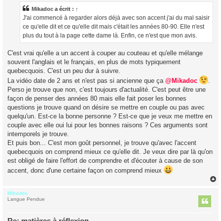
s
a
Mikadoc
a écrit :
↑
g
J'ai commencé à regarder alors déjà avec son accent j'ai du mal saisir
e
ce qu'elle dit et ce qu'elle dit mais c'était les années 80-90. Elle n'est
plus du tout à la page cette dame là. Enfin, ce n'est que mon avis.
C'est vrai qu'elle a un accent à couper au couteau et qu'elle mélange
souvent l'anglais et le français, en plus de mots typiquement
quebecquois. C'est un peu dur à suivre.
La vidéo date de 2 ans et n'est pas si ancienne que ça
@Mikadoc
.
Perso je trouve que non, c'est toujours d'actualité. C'est peut être une
façon de penser des années 80 mais elle fait poser les bonnes
questions je trouve quand on désire se mettre en couple ou pas avec
quelqu'un. Est-ce la bonne personne ? Est-ce que je veux me mettre en
couple avec elle oui lui pour les bonnes raisons ? Ces arguments sont
intemporels je trouve.
Et puis bon... C'est mon goût personnel, je trouve qu'avec l'accent
quebecquois on comprend mieux ce qu'elle dit. Je veux dire par là qu'on
est obligé de faire l'effort de comprendre et d'écouter à cause de son
accent, donc d'une certaine façon on comprend mieux
Mikadoc
t
Langue Pendue
Re: matières à réflexion....