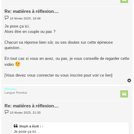
Re: matières à réflexion....
M
10 février 2025, 18:48
e
s
Je pose ça ici.
s
Alors être en couple ou pas ?
a
g
e
Chacun sa réponse bien sûr, ou ses doutes sur cette épineuse
question...
En tout cas si vous en avez, ou pas, je vous conseille de regarder cette
vidéo
[Vous devez vous connecter ou vous inscrire pour voir ce lien]
Mikadoc
t
Langue Pendue
Re: matières à réflexion....
M
10 février 2025, 21:35
e
s
s
a
Steph
a écrit :
↑
g
Je pose ça ici.
e