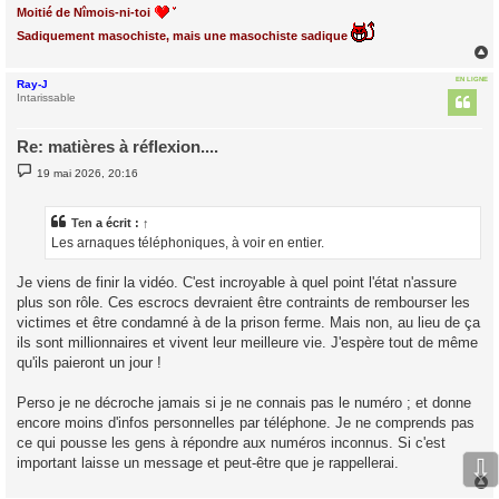
Moitié de Nîmois-ni-toi
Sadiquement masochiste, mais une masochiste sadique
EN LIGNE
Ray-J
t
Intarissable
Re: matières à réflexion....
M
19 mai 2026, 20:16
e
s
s
a
Ten
a écrit :
↑
g
Les arnaques téléphoniques, à voir en entier.
e
Je viens de finir la vidéo. C'est incroyable à quel point l'état n'assure
plus son rôle. Ces escrocs devraient être contraints de rembourser les
victimes et être condamné à de la prison ferme. Mais non, au lieu de ça
ils sont millionnaires et vivent leur meilleure vie. J'espère tout de même
qu'ils paieront un jour !
Perso je ne décroche jamais si je ne connais pas le numéro ; et donne
encore moins d'infos personnelles par téléphone. Je ne comprends pas
ce qui pousse les gens à répondre aux numéros inconnus. Si c'est
⇩
important laisse un message et peut-être que je rappellerai.