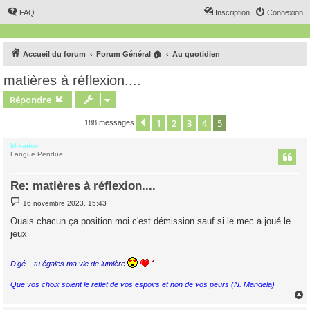
FAQ
Inscription
Connexion
Accueil du forum
Forum Général 🏠
Au quotidien
matières à réflexion....
Répondre
1
2
3
4
5
Précédent
188 messages
Mikadoc
Langue Pendue
Re: matières à réflexion....
M
16 novembre 2023, 15:43
e
s
Ouais chacun ça position moi c'est démission sauf si le mec a joué le
s
jeux
a
g
e
D'gé... tu égaies ma vie de lumière
Que vos choix soient le reflet de vos espoirs et non de vos peurs (N. Mandela)