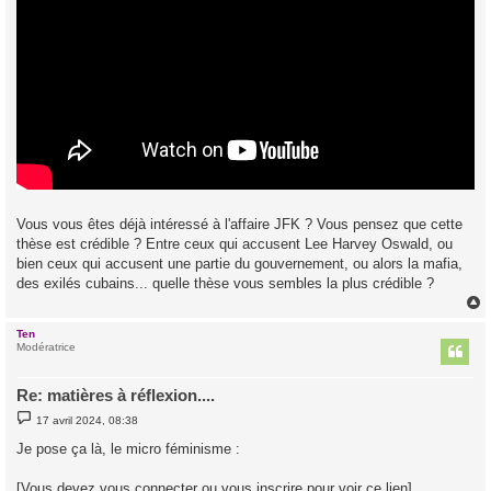
Vous vous êtes déjà intéressé à l'affaire JFK ? Vous pensez que cette
thèse est crédible ? Entre ceux qui accusent Lee Harvey Oswald, ou
bien ceux qui accusent une partie du gouvernement, ou alors la mafia,
des exilés cubains... quelle thèse vous sembles la plus crédible ?
Ten
t
Modératrice
Re: matières à réflexion....
M
17 avril 2024, 08:38
e
s
Je pose ça là, le micro féminisme :
s
a
g
[Vous devez vous connecter ou vous inscrire pour voir ce lien]