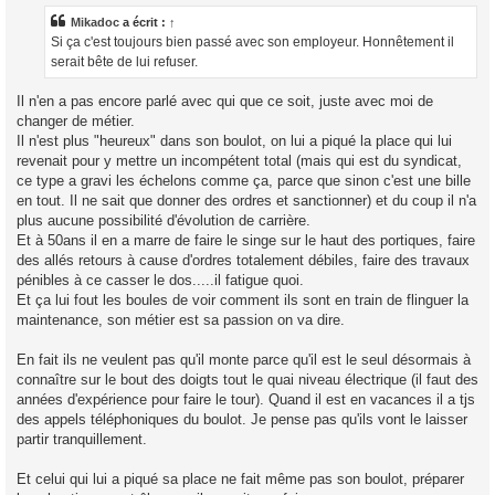
s
a
Mikadoc
a écrit :
↑
g
Si ça c'est toujours bien passé avec son employeur. Honnêtement il
e
serait bête de lui refuser.
Il n'en a pas encore parlé avec qui que ce soit, juste avec moi de
changer de métier.
Il n'est plus "heureux" dans son boulot, on lui a piqué la place qui lui
revenait pour y mettre un incompétent total (mais qui est du syndicat,
ce type a gravi les échelons comme ça, parce que sinon c'est une bille
en tout. Il ne sait que donner des ordres et sanctionner) et du coup il n'a
plus aucune possibilité d'évolution de carrière.
Et à 50ans il en a marre de faire le singe sur le haut des portiques, faire
des allés retours à cause d'ordres totalement débiles, faire des travaux
pénibles à ce casser le dos.....il fatigue quoi.
Et ça lui fout les boules de voir comment ils sont en train de flinguer la
maintenance, son métier est sa passion on va dire.
En fait ils ne veulent pas qu'il monte parce qu'il est le seul désormais à
connaître sur le bout des doigts tout le quai niveau électrique (il faut des
années d'expérience pour faire le tour). Quand il est en vacances il a tjs
des appels téléphoniques du boulot. Je pense pas qu'ils vont le laisser
partir tranquillement.
Et celui qui lui a piqué sa place ne fait même pas son boulot, préparer