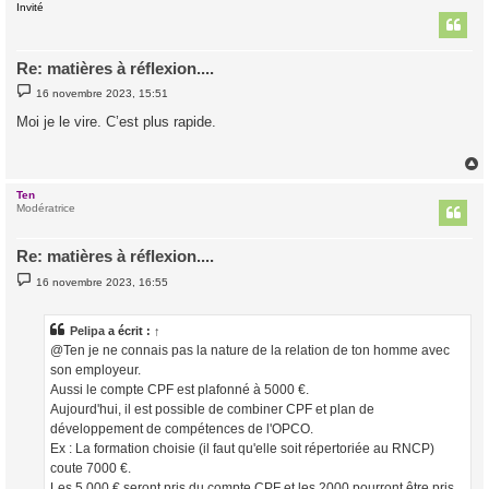
Invité
t
Re: matières à réflexion....
M
16 novembre 2023, 15:51
e
s
Moi je le vire. C’est plus rapide.
s
a
g
e
Ten
t
Modératrice
Re: matières à réflexion....
M
16 novembre 2023, 16:55
e
s
s
a
Pelipa
a écrit :
↑
g
@Ten je ne connais pas la nature de la relation de ton homme avec
e
son employeur.
Aussi le compte CPF est plafonné à 5000 €.
Aujourd'hui, il est possible de combiner CPF et plan de
développement de compétences de l'OPCO.
Ex : La formation choisie (il faut qu'elle soit répertoriée au RNCP)
coute 7000 €.
Les 5 000 € seront pris du compte CPF et les 2000 pourront être pris