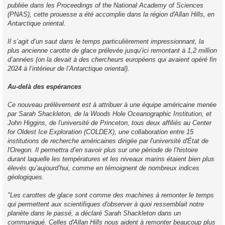
publiée dans les Proceedings of the National Academy of Sciences
(PNAS), cette prouesse a été accomplie dans la région d'Allan Hills, en
Antarctique oriental.
Il s’agit d’un saut dans le temps particulièrement impressionnant, la
plus ancienne carotte de glace prélevée jusqu’ici remontant à 1,2 million
d’années (on la devait à des chercheurs européens qui avaient opéré fin
2024 à l’intérieur de l’Antarctique oriental).
Au-delà des espérances
Ce nouveau prélèvement est à attribuer à une équipe américaine menée
par Sarah Shackleton, de la Woods Hole Oceanographic Institution, et
John Higgins, de l'université de Princeton, tous deux affiliés au Center
for Oldest Ice Exploration (COLDEX), une collaboration entre 15
institutions de recherche américaines dirigée par l'université d'État de
l'Oregon. Il permettra d’en savoir plus sur une période de l’histoire
durant laquelle les températures et les niveaux marins étaient bien plus
élevés qu’aujourd’hui, comme en témoignent de nombreux indices
géologiques.
"Les carottes de glace sont comme des machines à remonter le temps
qui permettent aux scientifiques d'observer à quoi ressemblait notre
planète dans le passé, a déclaré Sarah Shackleton dans un
communiqué. Celles d'Allan Hills nous aident à remonter beaucoup plus