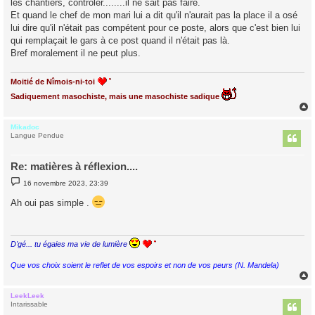
les chantiers, contrôler........il ne sait pas faire.
Et quand le chef de mon mari lui a dit qu'il n'aurait pas la place il a osé
lui dire qu'il n'était pas compétent pour ce poste, alors que c'est bien lui
qui remplaçait le gars à ce post quand il n'était pas là.
Bref moralement il ne peut plus.
Moitié de Nîmois-ni-toi
Sadiquement masochiste, mais une masochiste sadique
Mikadoc
t
Langue Pendue
Re: matières à réflexion....
M
16 novembre 2023, 23:39
e
s
Ah oui pas simple .
s
a
g
e
D'gé... tu égaies ma vie de lumière
Que vos choix soient le reflet de vos espoirs et non de vos peurs (N. Mandela)
LeekLeek
t
Intarissable