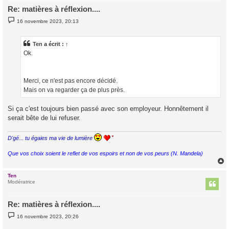
Re: matières à réflexion....
M
16 novembre 2023, 20:13
e
s
s
a
Ten
a écrit :
↑
g
Ok.
e
Merci, ce n'est pas encore décidé.
Mais on va regarder ça de plus près.
Si ça c'est toujours bien passé avec son employeur. Honnêtement il
serait bête de lui refuser.
D'gé... tu égaies ma vie de lumière
Que vos choix soient le reflet de vos espoirs et non de vos peurs (N. Mandela)
Ten
t
Modératrice
Re: matières à réflexion....
M
16 novembre 2023, 20:26
e
s