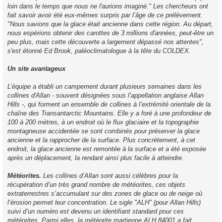
loin dans le temps que nous ne l'aurions imaginé." Les chercheurs ont
fait savoir avoir été eux-mêmes surpris par l’âge de ce prélèvement.
"Nous savions que la glace était ancienne dans cette région. Au départ,
nous espérions obtenir des carottes de 3 millions d'années, peut-être un
peu plus, mais cette découverte a largement dépassé nos attentes",
s'est étonné Ed Brook, paléoclimatologue à la tête du COLDEX.
Un site avantageux
L’équipe a établi un campement durant plusieurs semaines dans les
collines d'Allan - souvent désignées sous l’appellation anglaise Allan
Hills -, qui forment un ensemble de collines à l’extrémité orientale de la
chaîne des Transantarctic Mountains. Elle y a foré à une profondeur de
100 à 200 mètres, à un endroit où le flux glaciaire et la topographie
montagneuse accidentée se sont combinés pour préserver la glace
ancienne et la rapprocher de la surface. Plus concrètement, à cet
endroit, la glace ancienne est remontée à la surface et a été exposée
après un déplacement, la rendant ainsi plus facile à atteindre.
Météorites.
Les collines d’Allan sont aussi célèbres pour la
récupération d’un très grand nombre de météorites, ces objets
extraterrestres s’accumulant sur des zones de glace ou de neige où
l’érosion permet leur concentration. Le sigle "ALH" (pour Allan Hills)
suivi d’un numéro est devenu un identifiant standard pour ces
météorites. Parmi elles, la météorite martienne ALH 84001 a fait