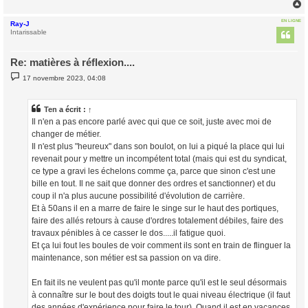
EN LIGNE
Ray-J
t
Intarissable
Re: matières à réflexion....
M
17 novembre 2023, 04:08
e
s
s
a
Ten
a écrit :
↑
g
Il n'en a pas encore parlé avec qui que ce soit, juste avec moi de
e
changer de métier.
Il n'est plus "heureux" dans son boulot, on lui a piqué la place qui lui
revenait pour y mettre un incompétent total (mais qui est du syndicat,
ce type a gravi les échelons comme ça, parce que sinon c'est une
bille en tout. Il ne sait que donner des ordres et sanctionner) et du
coup il n'a plus aucune possibilité d'évolution de carrière.
Et à 50ans il en a marre de faire le singe sur le haut des portiques,
faire des allés retours à cause d'ordres totalement débiles, faire des
travaux pénibles à ce casser le dos.....il fatigue quoi.
Et ça lui fout les boules de voir comment ils sont en train de flinguer la
maintenance, son métier est sa passion on va dire.
En fait ils ne veulent pas qu'il monte parce qu'il est le seul désormais
à connaître sur le bout des doigts tout le quai niveau électrique (il faut
des années d'expérience pour faire le tour). Quand il est en vacances