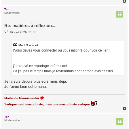
Ten
t
Modératrice
Re: matières à réflexion....
M
16 avril 2026, 21:38
e
s
s
a
Mad'O
a écrit :
↑
g
[Vous devez vous connecter ou vous inscrire pour voir ce lien]
e
j'ai trouvé ce reportage intéressant.
Là j'ai pas le temps mais je reviendrais donner mon avis dessus.
Je la suis depuis plusieurs mois déjà.
Je l'aime bien cette nana.
Moitié de Nîmois-ni-toi
Sadiquement masochiste, mais une masochiste sadique
Ten
t
Modératrice