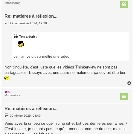
t
Intarissable
Re: matières à réflexion....
M
27 septembre 2024, 19:30
e
s
s
a
Ten
a écrit :
↑
g
e
Je n'arrive plus à mettre une vidéo
Non t'inquiète, c'est juste que les vidéos Thinkerview ne sont pas
partageables. Essaye avec une autre normalement ça devrait être bon
Ten
t
Modératrice
Re: matières à réflexion....
M
09 février 2025, 08:40
e
s
Vous avez lu un peu ce que Trump dit et fait ces dernières semaines ?
s
C'est lunaire, je ne sais pas ce qu'ils prennent comme drogue, mais ils
a
g