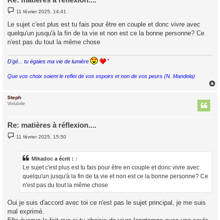
M
11 février 2025, 14:41
e
s
Le sujet c'est plus est tu fais pour être en couple et donc vivre avec
s
quelqu'un jusqu'à la fin de ta vie et non est ce la bonne personne? Ce
a
g
n'est pas du tout la même chose
e
D'gé... tu égaies ma vie de lumière
Que vos choix soient le reflet de vos espoirs et non de vos peurs (N. Mandela)
Steph
t
Volubile
Re: matières à réflexion....
M
11 février 2025, 15:50
e
s
s
a
Mikadoc
a écrit :
↑
g
Le sujet c'est plus est tu fais pour être en couple et donc vivre avec
e
quelqu'un jusqu'à la fin de ta vie et non est ce la bonne personne? Ce
n'est pas du tout la même chose
Oui je suis d'accord avec toi ce n'est pas le sujet principal, je me suis
mal exprimé.