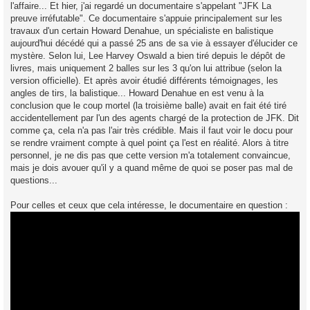
l'affaire... Et hier, j'ai regardé un documentaire s'appelant "JFK La
preuve irréfutable". Ce documentaire s'appuie principalement sur les
travaux d'un certain Howard Denahue, un spécialiste en balistique
aujourd'hui décédé qui a passé 25 ans de sa vie à essayer d'élucider ce
mystère. Selon lui, Lee Harvey Oswald a bien tiré depuis le dépôt de
livres, mais uniquement 2 balles sur les 3 qu'on lui attribue (selon la
version officielle). Et après avoir étudié différents témoignages, les
angles de tirs, la balistique... Howard Denahue en est venu à la
conclusion que le coup mortel (la troisième balle) avait en fait été tiré
accidentellement par l'un des agents chargé de la protection de JFK. Dit
comme ça, cela n'a pas l'air très crédible. Mais il faut voir le docu pour
se rendre vraiment compte à quel point ça l'est en réalité. Alors à titre
personnel, je ne dis pas que cette version m'a totalement convaincue,
mais je dois avouer qu'il y a quand même de quoi se poser pas mal de
questions...
Pour celles et ceux que cela intéresse, le documentaire en question :