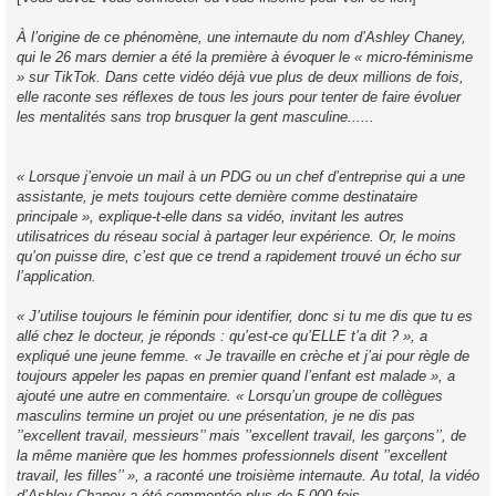
e
À l’origine de ce phénomène, une internaute du nom d’Ashley Chaney,
qui le 26 mars dernier a été la première à évoquer le « micro-féminisme
» sur TikTok. Dans cette vidéo déjà vue plus de deux millions de fois,
elle raconte ses réflexes de tous les jours pour tenter de faire évoluer
les mentalités sans trop brusquer la gent masculine......
« Lorsque j’envoie un mail à un PDG ou un chef d’entreprise qui a une
assistante, je mets toujours cette dernière comme destinataire
principale », explique-t-elle dans sa vidéo, invitant les autres
utilisatrices du réseau social à partager leur expérience. Or, le moins
qu’on puisse dire, c’est que ce trend a rapidement trouvé un écho sur
l’application.
« J’utilise toujours le féminin pour identifier, donc si tu me dis que tu es
allé chez le docteur, je réponds : qu’est-ce qu’ELLE t’a dit ? », a
expliqué une jeune femme. « Je travaille en crèche et j’ai pour règle de
toujours appeler les papas en premier quand l’enfant est malade », a
ajouté une autre en commentaire. « Lorsqu’un groupe de collègues
masculins termine un projet ou une présentation, je ne dis pas
’’excellent travail, messieurs’’ mais ’’excellent travail, les garçons’’, de
la même manière que les hommes professionnels disent ’’excellent
travail, les filles’’ », a raconté une troisième internaute. Au total, la vidéo
d’Ashley Chaney a été commentée plus de 5 000 fois.