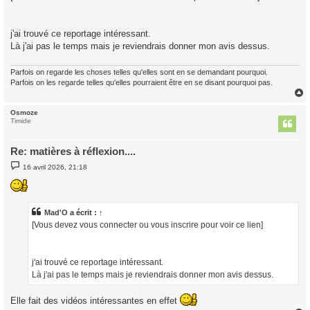
a
g
e
j'ai trouvé ce reportage intéressant.
Là j'ai pas le temps mais je reviendrais donner mon avis dessus.
Parfois on regarde les choses telles qu'elles sont en se demandant pourquoi.
Parfois on les regarde telles qu'elles pourraient être en se disant pourquoi pas.
Osmoze
t
Timide
Re: matières à réflexion....
M
16 avril 2026, 21:18
e
s
s
a
g
Mad'O
a écrit :
↑
e
[Vous devez vous connecter ou vous inscrire pour voir ce lien]
j'ai trouvé ce reportage intéressant.
Là j'ai pas le temps mais je reviendrais donner mon avis dessus.
Elle fait des vidéos intéressantes en effet