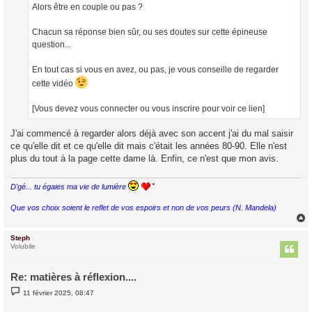
Alors être en couple ou pas ?
Chacun sa réponse bien sûr, ou ses doutes sur cette épineuse
question...
En tout cas si vous en avez, ou pas, je vous conseille de regarder
cette vidéo
[Vous devez vous connecter ou vous inscrire pour voir ce lien]
J'ai commencé à regarder alors déjà avec son accent j'ai du mal saisir
ce qu'elle dit et ce qu'elle dit mais c'était les années 80-90. Elle n'est
plus du tout à la page cette dame là. Enfin, ce n'est que mon avis.
D'gé... tu égaies ma vie de lumière
Que vos choix soient le reflet de vos espoirs et non de vos peurs (N. Mandela)
Steph
t
Volubile
Re: matières à réflexion....
M
11 février 2025, 08:47
e
s