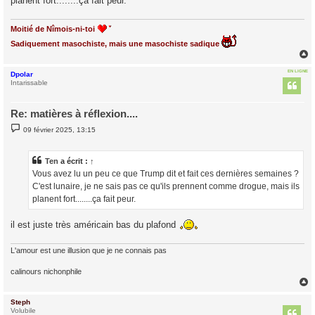
planent fort........ça fait peur.
e
Moitié de Nîmois-ni-toi
Sadiquement masochiste, mais une masochiste sadique
EN LIGNE
Dpolar
t
Intarissable
Re: matières à réflexion....
M
09 février 2025, 13:15
e
s
s
a
Ten
a écrit :
↑
g
Vous avez lu un peu ce que Trump dit et fait ces dernières semaines ?
e
C'est lunaire, je ne sais pas ce qu'ils prennent comme drogue, mais ils
planent fort........ça fait peur.
il est juste très américain bas du plafond
L'amour est une illusion que je ne connais pas
calinours nichonphile
Steph
t
Volubile