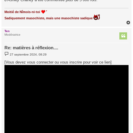
Moitié de Nîmois-ni-toi
Sadiquement masochiste, mais une masochiste sadique
Ten
t
Modératrice
Re: matières à réflexion....
M
27 septembre 2024, 08:29
e
s
[Vous devez vous connecter ou vous inscrire pour voir ce lien]
s
a
g
e