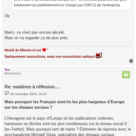
totalement ou partiellement en charge par l'OPCO de l'entreprise.
Ok.
Merci, ce n'est pas encore décidé.
Mais on va regarder ça de plus près.
Moitié de Nîmois-ni-toi
Sadiquement masochiste, mais une masochiste sadique
Ten
t
Modératrice
Re: matières à réflexion....
M
16 novembre 2023, 18:25
e
s
Mais pourquoi les Français sont-ils les plus hargneux d’Europe
s
sur les réseaux sociaux ?
a
g
e
L’Hexagone est le pays d’Europe où les publications violentes,
haineuses ou illicites sont les plus nombreuses sur le réseau social X
(ex-Twitter). Mais pourquoi tant de haine ? Éléments de réponse avec le
psychanalyste Michaël Stora, spécialiste des réseaux sociaux.